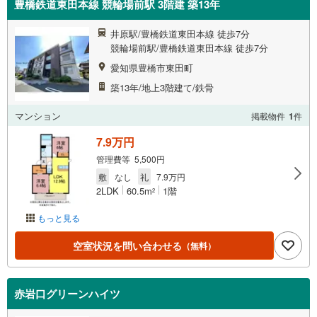
豊橋鉄道東田本線 競輪場前駅 3階建 築13年
井原駅/豊橋鉄道東田本線 徒歩7分
競輪場前駅/豊橋鉄道東田本線 徒歩7分
愛知県豊橋市東田町
築13年/地上3階建て/鉄骨
マンション
掲載物件
1
件
7.9万円
管理費等 5,500円
敷
なし
礼
7.9万円
2LDK
60.5m
1階
2
もっと見る
空室状況を問い合わせる
（無料）
赤岩口グリーンハイツ