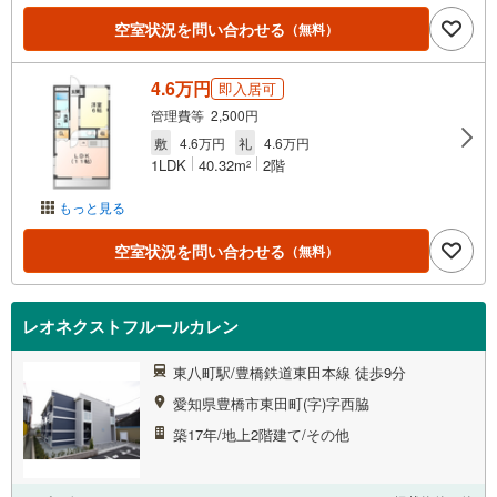
空室状況を問い合わせる
（無料）
4.6万円
即入居可
管理費等 2,500円
敷
4.6万円
礼
4.6万円
1LDK
40.32m
2階
2
もっと見る
空室状況を問い合わせる
（無料）
レオネクストフルールカレン
東八町駅/豊橋鉄道東田本線 徒歩9分
愛知県豊橋市東田町(字)字西脇
築17年/地上2階建て/その他