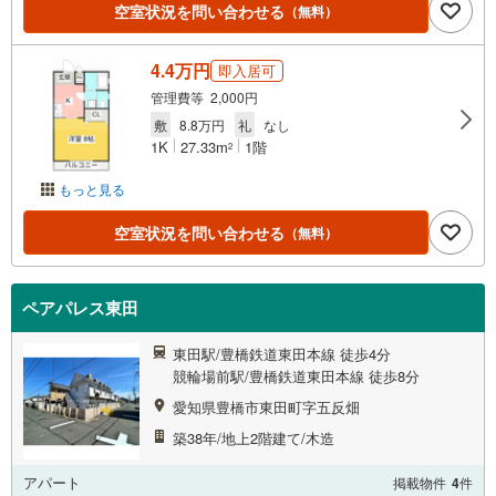
空室状況を問い合わせる
（無料）
4.4万円
即入居可
管理費等 2,000円
敷
8.8万円
礼
なし
1K
27.33m
1階
2
もっと見る
空室状況を問い合わせる
（無料）
ペアパレス東田
東田駅/豊橋鉄道東田本線 徒歩4分
競輪場前駅/豊橋鉄道東田本線 徒歩8分
愛知県豊橋市東田町字五反畑
築38年/地上2階建て/木造
アパート
掲載物件
4
件