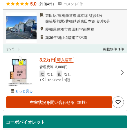
5.0
（評価4件）
コメント0件
東田駅/豊橋鉄道東田本線 徒歩3分
競輪場前駅/豊橋鉄道東田本線 徒歩6分
愛知県豊橋市東田町字南黒福
築36年/地上2階建て/木造
アパート
掲載物件
1
件
3.2万円
即入居可
管理費等 3,000円
敷
なし
礼
なし
1K
15.98m
1階
2
もっと見る
空室状況を問い合わせる
（無料）
コーポバイオレット