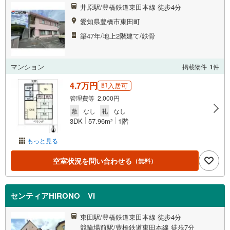
井原駅/豊橋鉄道東田本線 徒歩4分
愛知県豊橋市東田町
築47年/地上2階建て/鉄骨
マンション
掲載物件
1
件
4.7万円
即入居可
管理費等 2,000円
敷
なし
礼
なし
3DK
57.96m
1階
2
もっと見る
空室状況を問い合わせる
（無料）
センティアHIRONO VI
東田駅/豊橋鉄道東田本線 徒歩4分
競輪場前駅/豊橋鉄道東田本線 徒歩7分