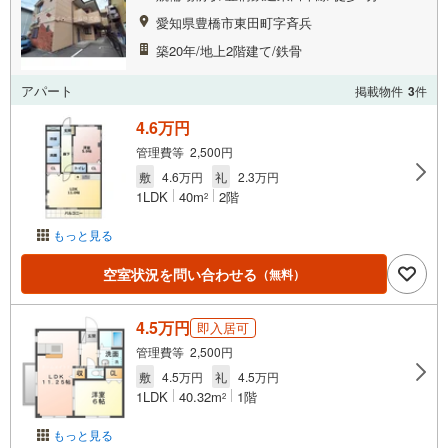
愛知県豊橋市東田町字斉兵
築20年/地上2階建て/鉄骨
アパート
掲載物件
3
件
4.6万円
管理費等 2,500円
敷
4.6万円
礼
2.3万円
1LDK
40m
2階
2
もっと見る
空室状況を問い合わせる
（無料）
4.5万円
即入居可
管理費等 2,500円
敷
4.5万円
礼
4.5万円
1LDK
40.32m
1階
2
もっと見る