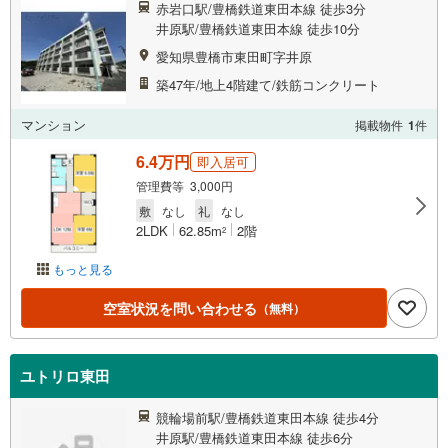
赤岩口駅/豊橋鉄道東田本線 徒歩3分
井原駅/豊橋鉄道東田本線 徒歩10分
愛知県豊橋市東田町字井原
築47年/地上4階建て/鉄筋コンクリート
マンション
掲載物件
1
件
6.4万円
即入居可
管理費等 3,000円
敷
なし
礼
なし
2LDK
62.85m
2階
2
もっと見る
空室状況を問い合わせる
（無料）
ユトリロ東田
競輪場前駅/豊橋鉄道東田本線 徒歩4分
井原駅/豊橋鉄道東田本線 徒歩6分