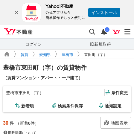
Yahoo!不動産
検索
通知
i
ログイン
ID新規取得
賃貸
愛知県
豊橋市
東田町（字）
豊橋市東田町（字）の賃貸物件
（賃貸マンション・アパート・一戸建て）
豊橋市東田町（字）
条件変更
新着順
検索条件保存
通知設定
30
件
地図表示
（新着
0
件）
掲載情報について