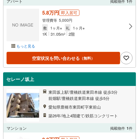
アパート
掲載物件
1
件
5.8万円
即入居可
管理費等 5,000円
敷
1ヶ月※
礼
1ヶ月※
1K
31.05m
2階
2
もっと見る
空室状況を問い合わせる
（無料）
セレーノ坂上
東田坂上駅/豊橋鉄道東田本線 徒歩3分
前畑駅/豊橋鉄道東田本線 徒歩5分
愛知県豊橋市東田町字東前山
築26年/地上4階建て/鉄筋コンクリート
マンション
掲載物件
1
件