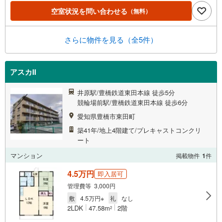
空室状況を問い合わせる
（無料）
さらに物件を見る（全5件）
アスカII
井原駅/豊橋鉄道東田本線 徒歩5分
競輪場前駅/豊橋鉄道東田本線 徒歩6分
愛知県豊橋市東田町
築41年/地上4階建て/プレキャストコンクリ
ート
マンション
掲載物件
1
件
4.5万円
即入居可
管理費等 3,000円
敷
4.5万円※
礼
なし
2LDK
47.58m
2階
2