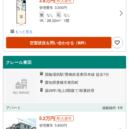
3.8万円
即入居可
管理費等 3,000円
敷
なし
礼
なし
1K
28.22m
1階
2
もっと見る
空室状況を問い合わせる
（無料）
クレール東田
競輪場前駅/豊橋鉄道東田本線 徒歩7分
愛知県豊橋市東田町
築28年/地上2階建て/軽量鉄骨
アパート
掲載物件
1
件
5.2万円
即入居可
管理費等 5,800円