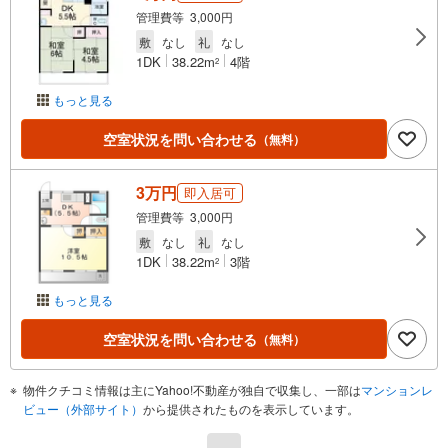
管理費等 3,000円
敷
なし
礼
なし
1DK
38.22m
4階
2
もっと見る
空室状況を問い合わせる
（無料）
3万円
即入居可
管理費等 3,000円
敷
なし
礼
なし
1DK
38.22m
3階
2
もっと見る
空室状況を問い合わせる
（無料）
物件クチコミ情報は主にYahoo!不動産が独自で収集し、一部は
マンションレ
ビュー（外部サイト）
から提供されたものを表示しています。