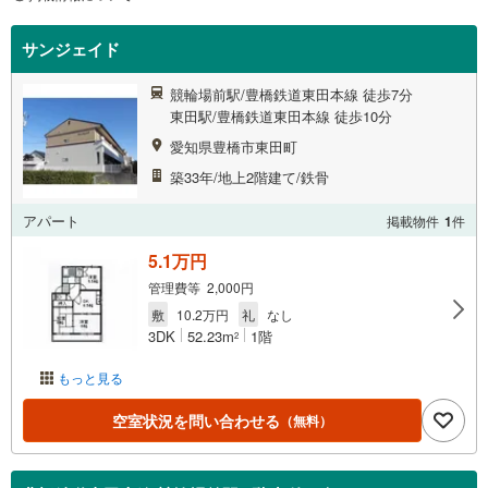
サンジェイド
競輪場前駅/豊橋鉄道東田本線 徒歩7分
東田駅/豊橋鉄道東田本線 徒歩10分
愛知県豊橋市東田町
築33年/地上2階建て/鉄骨
アパート
掲載物件
1
件
5.1万円
管理費等 2,000円
敷
10.2万円
礼
なし
3DK
52.23m
1階
2
もっと見る
空室状況を問い合わせる
（無料）