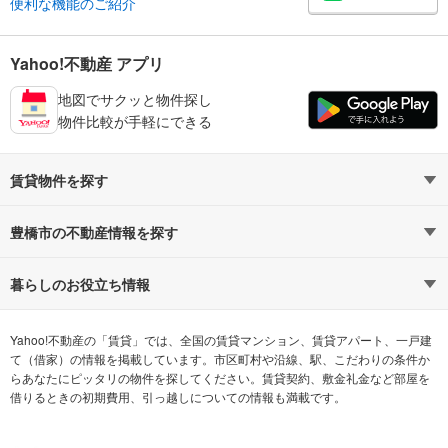
便利な機能のご紹介
Yahoo!不動産 アプリ
地図でサクッと物件探し
物件比較が手軽にできる
賃貸物件を探す
路線・駅から探す
地域から探す
豊橋市の不動産情報を探す
通勤時間から探す
不動産・住宅
家賃相場から探す
賃貸住宅
暮らしのお役立ち情報
不動産会社から探す
新築マンション
マンションカタログ
希望の条件から探す
中古マンション
教えて！住まいの先生
Yahoo!不動産の「賃貸」では、全国の賃貸マンション、賃貸アパート、一戸建
て（借家）の情報を掲載しています。市区町村や沿線、駅、こだわりの条件か
らあなたにピッタリの物件を探してください。賃貸契約、敷金礼金など部屋を
テーマから探す
新築一戸建て
ランキングから探す
中古一戸建て
借りるときの初期費用、引っ越しについての情報も満載です。
注文住宅
土地