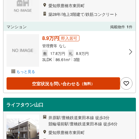
愛知県豊橋市東田町
築28年/地上3階建て/鉄筋コンクリート
マンション
掲載物件
1
件
8.9万円
即入居可
管理費等 なし
敷
17.8万円
礼
8.9万円
3LDK
86.61m
3階
2
もっと見る
空室状況を問い合わせる
（無料）
ライフタウン山口
井原駅/豊橋鉄道東田本線 徒歩3分
競輪場前駅/豊橋鉄道東田本線 徒歩6分
愛知県豊橋市東田町