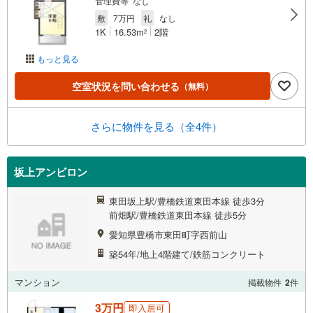
管理費等 なし
敷
7万円
礼
なし
1K
16.53m
2階
2
もっと見る
空室状況を問い合わせる
（無料）
さらに物件を見る（全4件）
坂上アンビロン
東田坂上駅/豊橋鉄道東田本線 徒歩3分
前畑駅/豊橋鉄道東田本線 徒歩5分
愛知県豊橋市東田町字西前山
築54年/地上4階建て/鉄筋コンクリート
マンション
掲載物件
2
件
3万円
即入居可