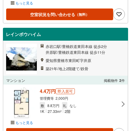
もっと見る
空室状況を問い合わせる
（無料）
レインボウハイム
赤岩口駅/豊橋鉄道東田本線 徒歩2分
井原駅/豊橋鉄道東田本線 徒歩11分
愛知県豊橋市東田町字井原
築21年/地上2階建て/鉄骨
マンション
掲載物件
2
件
4.4万円
即入居可
管理費等 2,000円
敷
8.8万円
礼
なし
1K
27.33m
2階
2
もっと見る