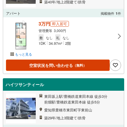
築40年/地上2階建て/鉄骨
アパート
掲載物件
1
件
3万円
即入居可
管理費等 3,000円
敷
なし
礼
なし
1DK
34.97m
2階
2
もっと見る
空室状況を問い合わせる
（無料）
ハイツサンティール
東田坂上駅/豊橋鉄道東田本線 徒歩3分
前畑駅/豊橋鉄道東田本線 徒歩5分
愛知県豊橋市東田町字東前山
築29年/地上3階建て/鉄骨