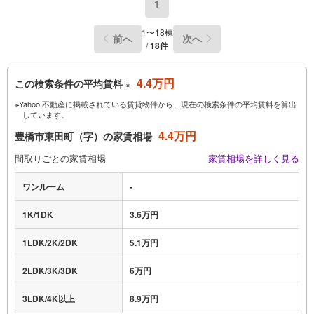
1
1〜18棟
前へ
次へ
/
18件
4.4万円
この検索条件の平均賃料
※
※Yahoo!不動産に掲載されている賃貸物件から、現在の検索条件の平均賃料を算出
しています。
4.4万円
豊橋市東田町（字）の家賃相場
間取りごとの家賃相場
家賃相場を詳しく見る
ワンルーム
-
1K/1DK
3.6万円
1LDK/2K/2DK
5.1万円
2LDK/3K/3DK
6万円
3LDK/4K以上
8.9万円