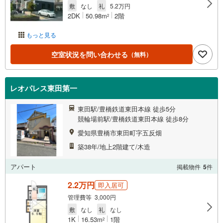
敷
なし
礼
5.2万円
2DK
50.98m
2階
2
もっと見る
空室状況を問い合わせる
（無料）
レオパレス東田第一
東田駅/豊橋鉄道東田本線 徒歩5分
競輪場前駅/豊橋鉄道東田本線 徒歩8分
愛知県豊橋市東田町字五反畑
築38年/地上2階建て/木造
アパート
掲載物件
5
件
2.2万円
即入居可
管理費等 3,000円
敷
なし
礼
なし
1K
16.53m
1階
2