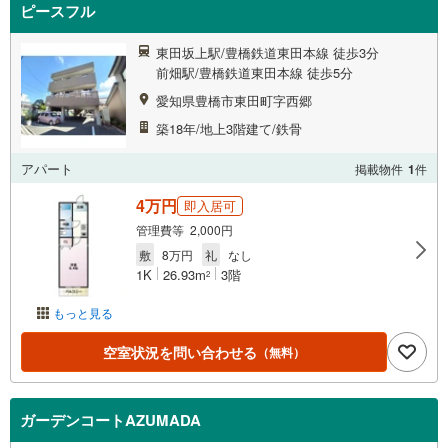
ピースフル
東田坂上駅/豊橋鉄道東田本線 徒歩3分
前畑駅/豊橋鉄道東田本線 徒歩5分
愛知県豊橋市東田町字西郷
築18年/地上3階建て/鉄骨
アパート
掲載物件
1
件
4万円
即入居可
管理費等 2,000円
敷
8万円
礼
なし
1K
26.93m
3階
2
もっと見る
空室状況を問い合わせる
（無料）
ガーデンコートAZUMADA