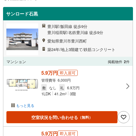
サンロード石黒
豊川駅/飯田線 徒歩9分
豊川稲荷駅/名鉄豊川線 徒歩9分
愛知県豊川市豊川西町
築24年/地上3階建て/鉄筋コンクリート
マンション
掲載物件
2
件
5.9万円
即入居可
管理費等 6,000円
敷
なし
礼
6.9万円
1LDK
41.2m
3階
2
もっと見る
空室状況を問い合わせる
（無料）
5.9万円
即入居可