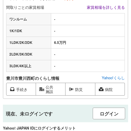
間取りごとの家賃相場
家賃相場を詳しく見る
ワンルーム
-
1K/1DK
-
1LDK/2K/2DK
6.5万円
2LDK/3K/3DK
-
3LDK/4K以上
-
Yahoo!くらし
豊川市豊川西町のくらし情報
公共
手続き
防災
病院
施設
現在、未ログインです
ログイン
Yahoo! JAPAN IDにログインするメリット