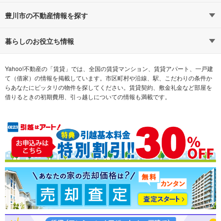
路線・駅から探す
地域から探す
豊川市の不動産情報を探す
通勤時間から探す
不動産・住宅
家賃相場から探す
賃貸住宅
暮らしのお役立ち情報
不動産会社から探す
新築マンション
マンションカタログ
希望の条件から探す
中古マンション
教えて！住まいの先生
Yahoo!不動産の「賃貸」では、全国の賃貸マンション、賃貸アパート、一戸建
て（借家）の情報を掲載しています。市区町村や沿線、駅、こだわりの条件か
らあなたにピッタリの物件を探してください。賃貸契約、敷金礼金など部屋を
テーマから探す
新築一戸建て
ランキングから探す
中古一戸建て
借りるときの初期費用、引っ越しについての情報も満載です。
注文住宅
土地
売却査定