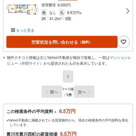
管理費等 6,000円
敷
なし
礼
6.9万円※
2K
41.2m
3階
2
もっと見る
空室状況を問い合わせる
（無料）
物件クチコミ情報は主にYahoo!不動産が独自で収集し、一部は
マンションレ
ビュー（外部サイト）
から提供されたものを表示しています。
1
1〜1棟
前へ
次へ
/
1件
6.5万円
この検索条件の平均賃料
※
※Yahoo!不動産に掲載されている賃貸物件から、現在の検索条件の平均賃料を算出
しています。
6.5万円
豊川市豊川西町の家賃相場