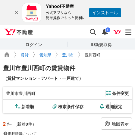
Yahoo!不動産
検索
通知
i
ログイン
ID新規取得
賃貸
愛知県
豊川市
豊川西町
豊川市豊川西町の賃貸物件
（賃貸マンション・アパート・一戸建て）
豊川市豊川西町
条件変更
新着順
検索条件保存
通知設定
2
件
地図表示
（新着
0
件）
掲載情報について