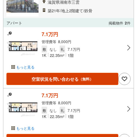
滋賀県湖南市三雲
築21年/地上2階建て/鉄骨
アパート
掲載物件
2
件
7.1万円
管理費等 8,000円
敷
なし
礼
7.1万円
1K
22.35m
1階
2
もっと見る
空室状況を問い合わせる
（無料）
7.1万円
管理費等 8,000円
敷
なし
礼
7.1万円
1K
22.35m
1階
2
もっと見る