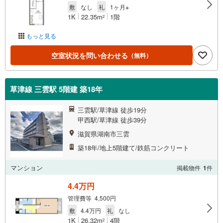
敷
なし
礼
1ヶ月※
1K
22.35m
1階
2
もっと見る
空室状況を問い合わせる
（無料）
草津線 三雲駅 5階建 築18年
三雲駅/草津線 徒歩19分
甲西駅/草津線 徒歩39分
滋賀県湖南市三雲
築18年/地上5階建て/鉄筋コンクリート
マンション
掲載物件
1
件
4.4万円
管理費等 4,500円
敷
4.4万円
礼
なし
1K
26.32m
4階
2