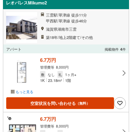
レオパレスMikumo2
三雲駅/草津線 徒歩11分
甲西駅/草津線 徒歩46分
滋賀県湖南市三雲
築18年/地上2階建て/その他
アパート
掲載物件
4
件
6.7万円
管理費等 8,000円
敷
なし
礼
1ヶ月※
1K
23.18m
1階
2
もっと見る
空室状況を問い合わせる
（無料）
6.7万円
管理費等 8,000円