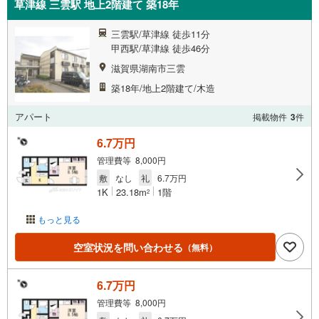
草津線 三雲駅 地上2階建て 築18年
三雲駅/草津線 徒歩11分
甲西駅/草津線 徒歩46分
滋賀県湖南市三雲
築18年/地上2階建て/木造
アパート
掲載物件
3
件
6.7万円
管理費等 8,000円
敷
なし
礼
6.7万円
1K
23.18m
1階
2
もっと見る
空室状況を問い合わせる
（無料）
6.7万円
管理費等 8,000円