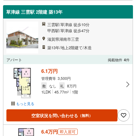
草津線 三雲駅 2階建 築13年
三雲駅/草津線 徒歩10分
甲西駅/草津線 徒歩47分
滋賀県湖南市三雲
築13年/地上2階建て/木造
アパート
掲載物件
4
件
6.1万円
管理費等 3,500円
敷
なし
礼
8万円
1LDK
45.77m
1階
2
もっと見る
空室状況を問い合わせる
（無料）
6.4万円
即入居可