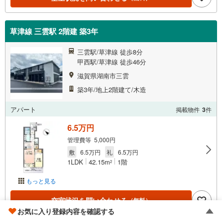
草津線 三雲駅 2階建 築3年
三雲駅/草津線 徒歩8分
甲西駅/草津線 徒歩46分
滋賀県湖南市三雲
築3年/地上2階建て/木造
アパート
掲載物件
3
件
6.5万円
管理費等 5,000円
敷
6.5万円
礼
6.5万円
1LDK
42.15m
1階
2
もっと見る
空室状況を問い合わせる
（無料）
お気に入り登録内容を確認する