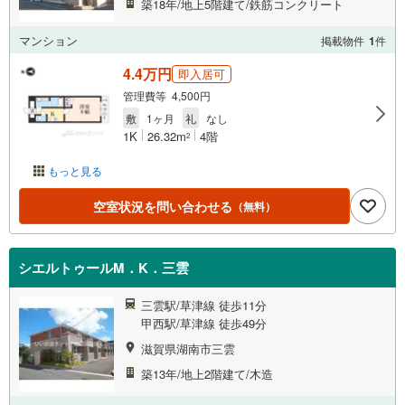
築18年/地上5階建て/鉄筋コンクリート
マンション
掲載物件
1
件
4.4万円
即入居可
管理費等 4,500円
敷
1ヶ月
礼
なし
1K
26.32m
4階
2
もっと見る
空室状況を問い合わせる
（無料）
シエルトゥールM．K．三雲
三雲駅/草津線 徒歩11分
甲西駅/草津線 徒歩49分
滋賀県湖南市三雲
築13年/地上2階建て/木造