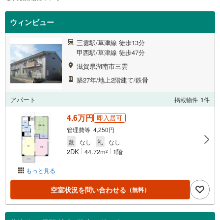
ウィンビュー
三雲駅/草津線 徒歩13分
甲西駅/草津線 徒歩47分
滋賀県湖南市三雲
築27年/地上2階建て/鉄骨
アパート
掲載物件
1
件
4.6万円
即入居可
管理費等 4,250円
敷
なし
礼
なし
2DK
44.72m
1階
2
もっと見る
空室状況を問い合わせる
（無料）