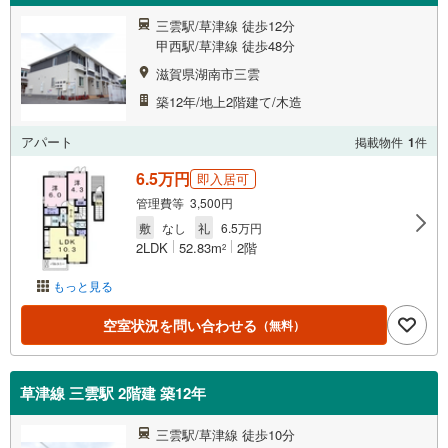
三雲駅/草津線 徒歩12分
甲西駅/草津線 徒歩48分
滋賀県湖南市三雲
築12年/地上2階建て/木造
アパート
掲載物件
1
件
6.5万円
即入居可
管理費等 3,500円
敷
なし
礼
6.5万円
2LDK
52.83m
2階
2
もっと見る
空室状況を問い合わせる
（無料）
草津線 三雲駅 2階建 築12年
三雲駅/草津線 徒歩10分