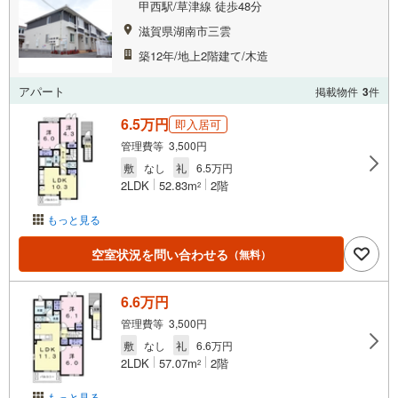
甲西駅/草津線 徒歩48分
滋賀県湖南市三雲
築12年/地上2階建て/木造
アパート
掲載物件
3
件
6.5万円
即入居可
管理費等 3,500円
敷
なし
礼
6.5万円
2LDK
52.83m
2階
2
もっと見る
空室状況を問い合わせる
（無料）
6.6万円
管理費等 3,500円
敷
なし
礼
6.6万円
2LDK
57.07m
2階
2
もっと見る