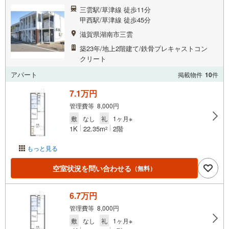
三雲駅/草津線 徒歩11分
甲西駅/草津線 徒歩45分
滋賀県湖南市三雲
築23年/地上2階建て/鉄骨プレキャストコン
クリート
アパート
掲載物件
10
件
7.1万円
管理費等 8,000円
敷
なし
礼
1ヶ月※
1K
22.35m
2階
2
もっと見る
空室状況を問い合わせる
（無料）
6.7万円
管理費等 8,000円
敷
なし
礼
1ヶ月※