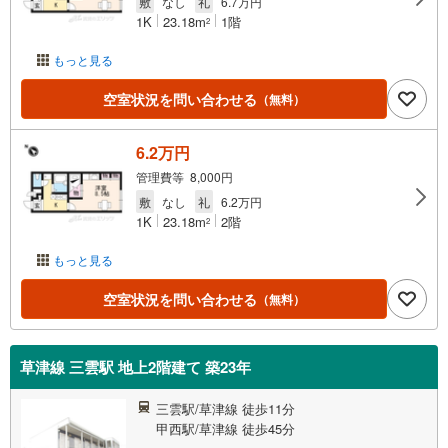
敷
なし
礼
6.7万円
1K
23.18m
1階
2
もっと見る
空室状況を問い合わせる
（無料）
6.2万円
管理費等 8,000円
敷
なし
礼
6.2万円
1K
23.18m
2階
2
もっと見る
空室状況を問い合わせる
（無料）
草津線 三雲駅 地上2階建て 築23年
三雲駅/草津線 徒歩11分
甲西駅/草津線 徒歩45分