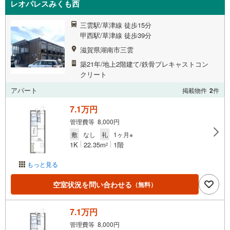
レオパレスみくも西
三雲駅/草津線 徒歩15分
甲西駅/草津線 徒歩39分
滋賀県湖南市三雲
築21年/地上2階建て/鉄骨プレキャストコン
クリート
アパート
掲載物件
2
件
7.1万円
管理費等 8,000円
敷
なし
礼
1ヶ月※
1K
22.35m
1階
2
もっと見る
空室状況を問い合わせる
（無料）
7.1万円
管理費等 8,000円