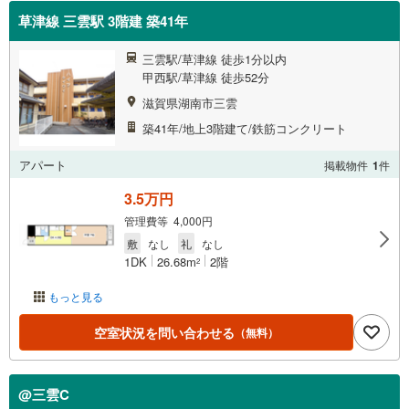
草津線 三雲駅 3階建 築41年
三雲駅/草津線 徒歩1分以内
甲西駅/草津線 徒歩52分
滋賀県湖南市三雲
築41年/地上3階建て/鉄筋コンクリート
アパート
掲載物件
1
件
3.5万円
管理費等 4,000円
敷
なし
礼
なし
1DK
26.68m
2階
2
もっと見る
空室状況を問い合わせる
（無料）
@三雲C