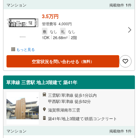
マンション
掲載物件
1
件
3.5万円
管理費等 4,000円
敷
なし
礼
なし
1DK
26.68m
2階
2
もっと見る
空室状況を問い合わせる
（無料）
草津線 三雲駅 地上3階建て 築41年
三雲駅/草津線 徒歩1分以内
甲西駅/草津線 徒歩52分
滋賀県湖南市三雲
築41年/地上3階建て/鉄筋コンクリート
マンション
掲載物件
1
件