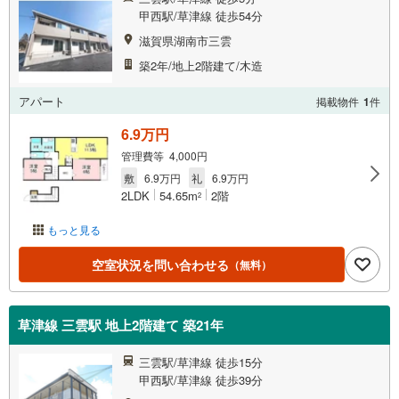
甲西駅/草津線 徒歩54分
滋賀県湖南市三雲
築2年/地上2階建て/木造
アパート
掲載物件
1
件
6.9万円
管理費等 4,000円
敷
6.9万円
礼
6.9万円
2LDK
54.65m
2階
2
もっと見る
空室状況を問い合わせる
（無料）
草津線 三雲駅 地上2階建て 築21年
三雲駅/草津線 徒歩15分
甲西駅/草津線 徒歩39分