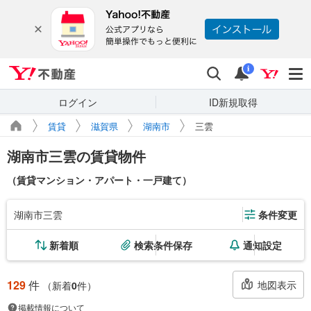
Yahoo!不動産
検索
通知
i
ログイン
ID新規取得
賃貸
滋賀県
湖南市
三雲
湖南市三雲の賃貸物件
（賃貸マンション・アパート・一戸建て）
湖南市三雲
条件変更
新着順
検索条件保存
通知設定
129
件
地図表示
（新着
0
件）
掲載情報について