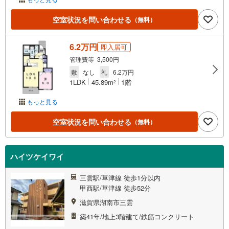
空室状況を問い合わせる
（無料）
6.2万円
即入居可
管理費等 3,500円
敷
なし
礼
6.2万円
1LDK
45.89m
1階
2
もっと見る
空室状況を問い合わせる
（無料）
ハイツケイワイ
三雲駅/草津線 徒歩1分以内
甲西駅/草津線 徒歩52分
滋賀県湖南市三雲
築41年/地上3階建て/鉄筋コンクリート