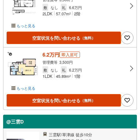
敷
なし
礼
6.6万円
2LDK
57.07m
2階
2
もっと見る
空室状況を問い合わせる
（無料）
6.2万円
即入居可
管理費等 3,500円
敷
なし
礼
6.2万円
1LDK
45.89m
1階
2
もっと見る
空室状況を問い合わせる
（無料）
@三雲D
三雲駅/草津線 徒歩10分