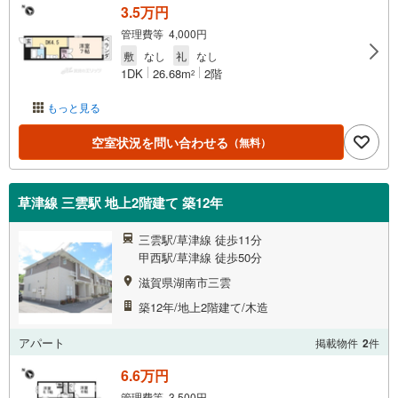
3.5万円
管理費等 4,000円
敷
なし
礼
なし
1DK
26.68m
2階
2
もっと見る
空室状況を問い合わせる
（無料）
草津線 三雲駅 地上2階建て 築12年
三雲駅/草津線 徒歩11分
甲西駅/草津線 徒歩50分
滋賀県湖南市三雲
築12年/地上2階建て/木造
アパート
掲載物件
2
件
6.6万円
管理費等 3,500円