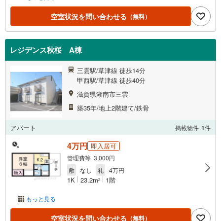
空室状況を問い合わせる
（無料）
レジデンス秋桜 A棟
三雲駅/草津線 徒歩14分
甲西駅/草津線 徒歩40分
滋賀県湖南市三雲
築35年/地上2階建て/鉄骨
アパート
掲載物件
1
件
4万円
即入居可
管理費等 3,000円
敷
なし
礼
4万円
1K
23.2m
1階
2
もっと見る
空室状況を問い合わせる
（無料）