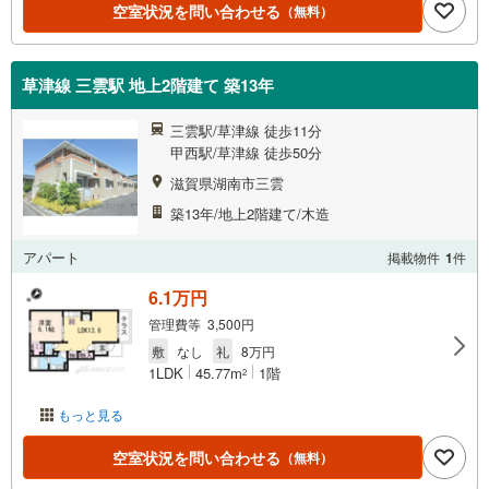
空室状況を問い合わせる
（無料）
草津線 三雲駅 地上2階建て 築13年
三雲駅/草津線 徒歩11分
甲西駅/草津線 徒歩50分
滋賀県湖南市三雲
築13年/地上2階建て/木造
アパート
掲載物件
1
件
6.1万円
管理費等 3,500円
敷
なし
礼
8万円
1LDK
45.77m
1階
2
もっと見る
空室状況を問い合わせる
（無料）