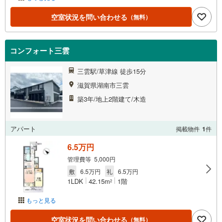
空室状況を問い合わせる
（無料）
コンフォート三雲
三雲駅/草津線 徒歩15分
滋賀県湖南市三雲
築3年/地上2階建て/木造
アパート
掲載物件
1
件
6.5万円
管理費等 5,000円
敷
6.5万円
礼
6.5万円
1LDK
42.15m
1階
2
もっと見る
空室状況を問い合わせる
（無料）