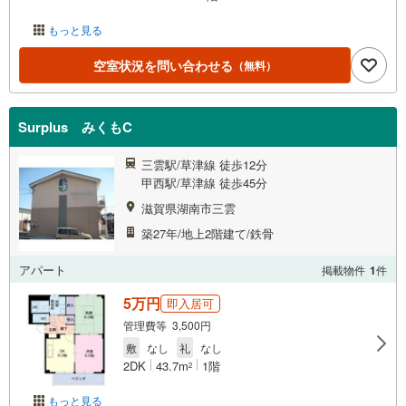
もっと見る
空室状況を問い合わせる
（無料）
Surplus みくもC
三雲駅/草津線 徒歩12分
甲西駅/草津線 徒歩45分
滋賀県湖南市三雲
築27年/地上2階建て/鉄骨
アパート
掲載物件
1
件
5万円
即入居可
管理費等 3,500円
敷
なし
礼
なし
2DK
43.7m
1階
2
もっと見る