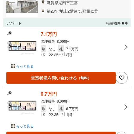
滋賀県湖南市三雲
築23年/地上2階建て/軽量鉄骨
アパート
掲載物件
8
件
7.1万円
管理費等 8,000円
敷
なし
礼
7.1万円
1K
22.35m
2階
2
もっと見る
空室状況を問い合わせる
（無料）
6.7万円
管理費等 8,000円
敷
なし
礼
6.7万円
1K
22.35m
1階
2
もっと見る