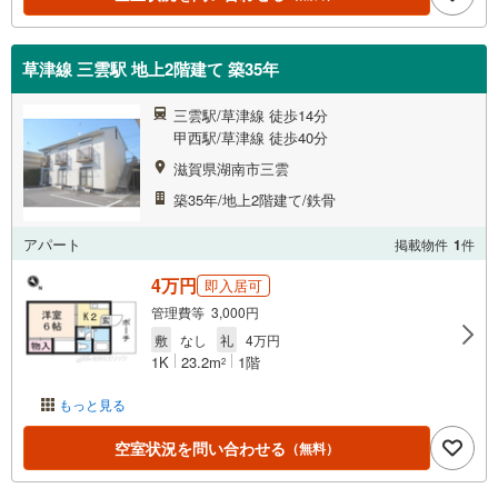
草津線 三雲駅 地上2階建て 築35年
三雲駅/草津線 徒歩14分
甲西駅/草津線 徒歩40分
滋賀県湖南市三雲
築35年/地上2階建て/鉄骨
アパート
掲載物件
1
件
4万円
即入居可
管理費等 3,000円
敷
なし
礼
4万円
1K
23.2m
1階
2
もっと見る
空室状況を問い合わせる
（無料）