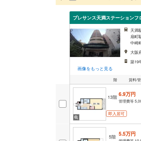
プレサンス天満ステーションフ
天満駅
扇町駅
中崎町
大阪
築19
画像をもっと見る
階
賃料/
6.9万円
13階
管理費等
5,
即入居可
5.5万円
5階
管理費等
10