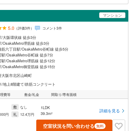
マンション
5.0
（評価
3
件）
コメント
3
件
/大阪環状線 徒歩3分
/OsakaMetro堺筋線 徒歩3分
筋六丁目駅/OsakaMetro谷町線 徒歩5分
駅/OsakaMetro谷町線 徒歩7分
駅/OsakaMetro堺筋線 徒歩12分
/OsakaMetro御堂筋線 徒歩15分
府大阪市北区山崎町
年/地上8階建て/鉄筋コンクリート
管理費等
敷金/礼金
間取り/専有面積
敷
なし
1LDK
詳細を見る
39.3m
礼
2
,000円
12.4万円
空室状況を問い合わせる
無料