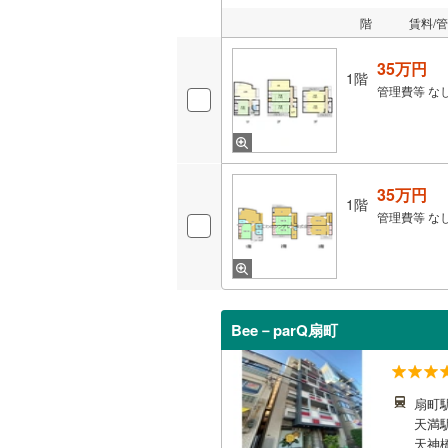
階
賃料/
35万円
1階
管理費等
な
35万円
1階
管理費等
な
Bee－parQ扇町
扇町駅
天満駅
天神橋