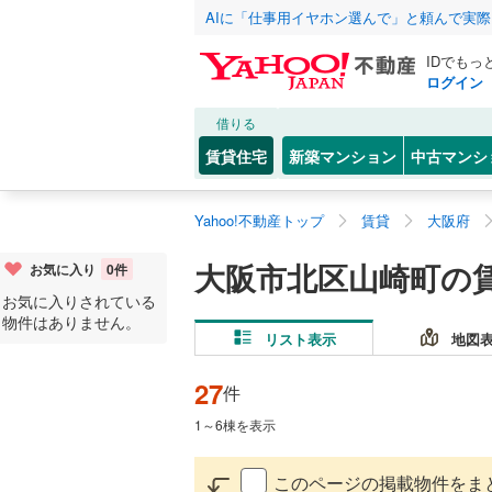
AIに「仕事用イヤホン選んで」と頼んで実
IDでもっ
ログイン
借りる
賃貸住宅
新築マンション
中古マンシ
Yahoo!不動産トップ
賃貸
大阪府
大阪市北区山崎町の
お気に入り
0
件
お気に入りされている
物件はありません。
リスト表示
地図
27
件
1
～
6
棟を表示
このページの掲載物件をま