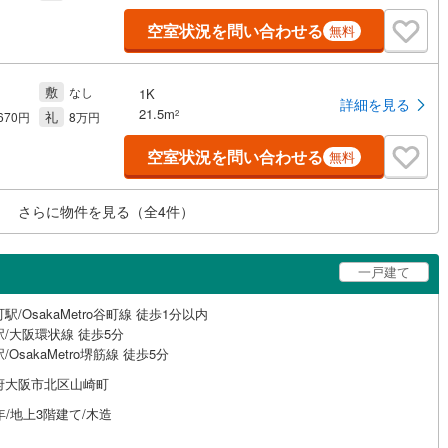
空室状況を問い合わせる
無料
敷
なし
1K
詳細を見る
21.5m
礼
2
,670円
8万円
空室状況を問い合わせる
無料
さらに物件を見る（全
4
件）
一戸建て
駅/OsakaMetro谷町線 徒歩1分以内
/大阪環状線 徒歩5分
/OsakaMetro堺筋線 徒歩5分
府大阪市北区山崎町
年/地上3階建て/木造