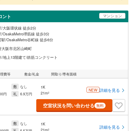
マンション
ロント
/大阪環状線 徒歩2分
/OsakaMetro堺筋線 徒歩3分
駅/OsakaMetro谷町線 徒歩6分
府大阪市北区山崎町
年/地上13階建て/鉄筋コンクリート
管理費等
敷金/礼金
間取り/専有面積
敷
なし
1K
NEW
詳細を見る
21m
礼
2
000円
6.9万円
空室状況を問い合わせる
無料
敷
なし
1K
詳細を見る
21m
礼
2
,000円
5.5万円