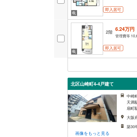
即入居可
6.24万円
2階
管理費等
10
即入居可
北区山崎町4-4戸建て
中崎町
天満駅
扇町駅
大阪
築30
画像をもっと見る