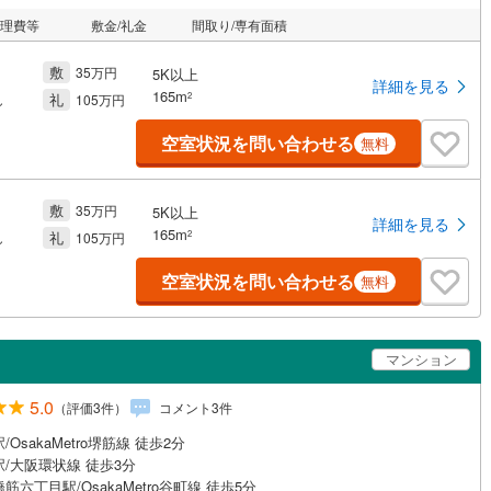
管理費等
敷金/礼金
間取り/専有面積
敷
35万円
5K以上
詳細を見る
165m
礼
2
し
105万円
空室状況を問い合わせる
無料
敷
35万円
5K以上
詳細を見る
165m
礼
2
し
105万円
空室状況を問い合わせる
無料
マンション
5.0
（評価
3
件）
コメント
3
件
/OsakaMetro堺筋線 徒歩2分
/大阪環状線 徒歩3分
筋六丁目駅/OsakaMetro谷町線 徒歩5分