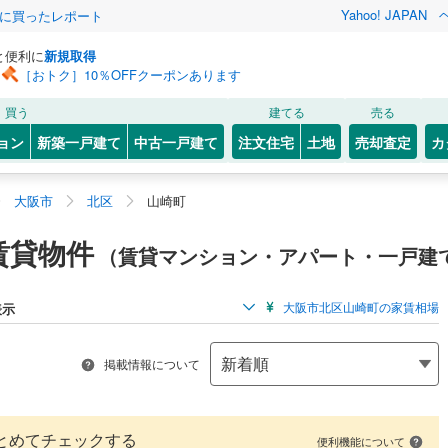
Yahoo! JAPAN
際に買ったレポート
と便利に
新規取得
［おトク］10％OFFクーポンあります
買う
建てる
売る
ョン
新築一戸建て
中古一戸建て
注文住宅
土地
売却査定
カ
大阪市
北区
山崎町
賃貸物件
（賃貸マンション・アパート・一戸建
大阪市北区山崎町の家賃相場
表示
掲載情報について
とめてチェックする
便利機能について