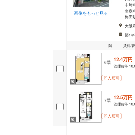
中崎町
南森町
画像をもっと見る
梅田駅
大阪
築14
階
賃料/
12.4万円
6階
管理費等
10
即入居可
12.5万円
7階
管理費等
10
即入居可