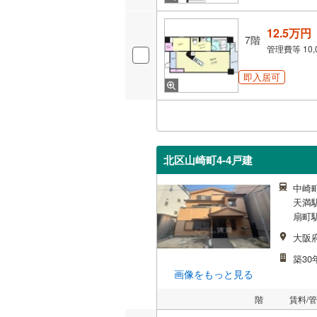
12.5万円
7階
管理費等
10
即入居可
北区山崎町4-4戸建
中崎町
天満駅
扇町駅
大阪
築30
画像をもっと見る
階
賃料/