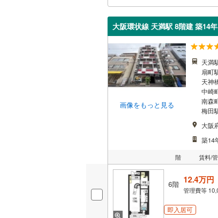
大阪環状線 天満駅 8階建 築14年
天満駅
扇町駅
天神橋
中崎町
南森町
画像をもっと見る
梅田駅
大阪
築14
階
賃料/
12.4万円
6階
管理費等
10
即入居可