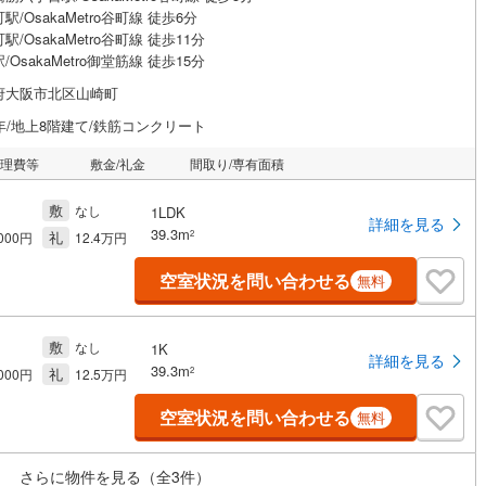
駅/OsakaMetro谷町線 徒歩6分
駅/OsakaMetro谷町線 徒歩11分
/OsakaMetro御堂筋線 徒歩15分
府大阪市北区山崎町
年/地上8階建て/鉄筋コンクリート
管理費等
敷金/礼金
間取り/専有面積
敷
なし
1LDK
詳細を見る
39.3m
礼
2
,000円
12.4万円
空室状況を問い合わせる
無料
敷
なし
1K
詳細を見る
39.3m
礼
2
,000円
12.5万円
空室状況を問い合わせる
無料
さらに物件を見る（全
3
件）