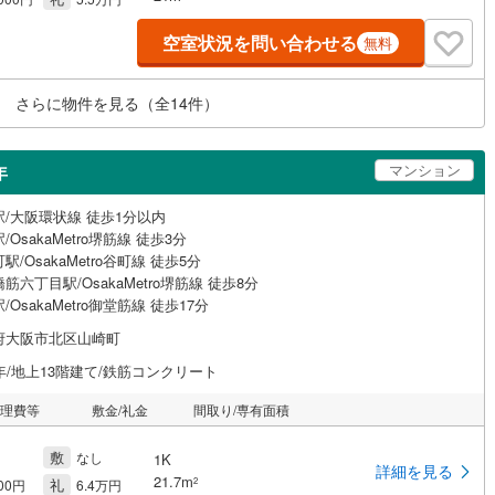
空室状況を問い合わせる
無料
さらに物件を見る（全
14
件）
マンション
年
駅/大阪環状線 徒歩1分以内
/OsakaMetro堺筋線 徒歩3分
駅/OsakaMetro谷町線 徒歩5分
筋六丁目駅/OsakaMetro堺筋線 徒歩8分
/OsakaMetro御堂筋線 徒歩17分
府大阪市北区山崎町
年/地上13階建て/鉄筋コンクリート
管理費等
敷金/礼金
間取り/専有面積
敷
なし
1K
詳細を見る
21.7m
礼
2
000円
6.4万円