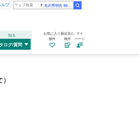
ヘルプ
滝沢秀明氏 IMPACT26
検索
お気に入り
最近見た
マイ
知る
物件
物件
ページ
タログ/質問
て）