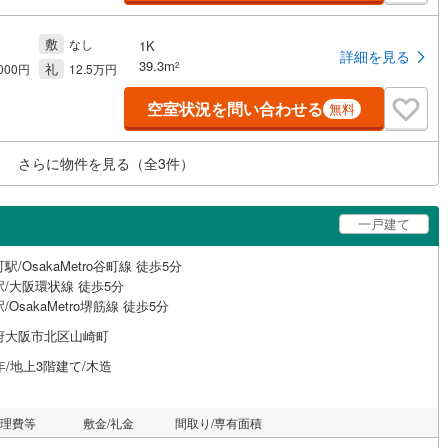
敷
なし
1K
詳細を見る
39.3m
礼
2
,000円
12.5万円
空室状況を問い合わせる
無料
さらに物件を見る（全
3
件）
一戸建て
駅/OsakaMetro谷町線 徒歩5分
/大阪環状線 徒歩5分
/OsakaMetro堺筋線 徒歩5分
府大阪市北区山崎町
年/地上3階建て/木造
管理費等
敷金/礼金
間取り/専有面積