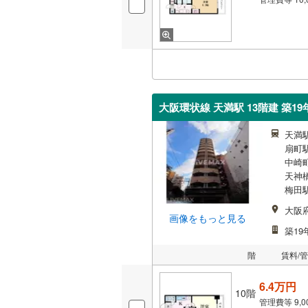
大阪環状線 天満駅 13階建 築19
天満
扇町駅
中崎町
天神橋
梅田駅
大阪
画像をもっと見る
築19
階
賃料/
6.4万円
10階
管理費等
9,