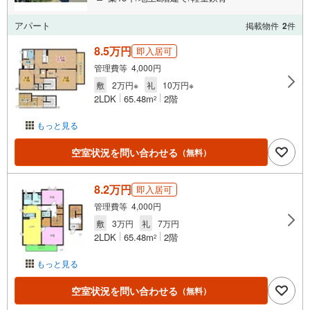
アパート
掲載物件
2
件
8.5万円
即入居可
管理費等 4,000円
敷
2万円※
礼
10万円※
2LDK
65.48m
2階
2
もっと見る
空室状況を問い合わせる
（無料）
8.2万円
即入居可
管理費等 4,000円
敷
3万円
礼
7万円
2LDK
65.48m
2階
2
もっと見る
空室状況を問い合わせる
（無料）