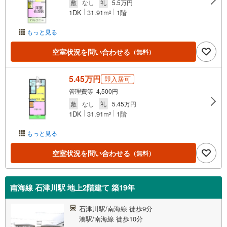
敷
なし
礼
5.5万円
1DK
31.91m
1階
2
もっと見る
空室状況を問い合わせる
（無料）
5.45万円
即入居可
管理費等 4,500円
敷
なし
礼
5.45万円
1DK
31.91m
1階
2
もっと見る
空室状況を問い合わせる
（無料）
南海線 石津川駅 地上2階建て 築19年
石津川駅/南海線 徒歩9分
湊駅/南海線 徒歩10分