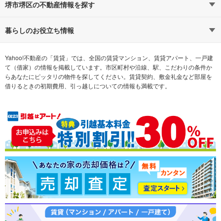
路線・駅から探す
地域から探す
堺市堺区の不動産情報を探す
通勤時間から探す
不動産・住宅
家賃相場から探す
賃貸住宅
暮らしのお役立ち情報
不動産会社から探す
新築マンション
マンションカタログ
希望の条件から探す
中古マンション
教えて！住まいの先生
Yahoo!不動産の「賃貸」では、全国の賃貸マンション、賃貸アパート、一戸建
て（借家）の情報を掲載しています。市区町村や沿線、駅、こだわりの条件か
らあなたにピッタリの物件を探してください。賃貸契約、敷金礼金など部屋を
テーマから探す
新築一戸建て
ランキングから探す
中古一戸建て
借りるときの初期費用、引っ越しについての情報も満載です。
注文住宅
土地
売却査定