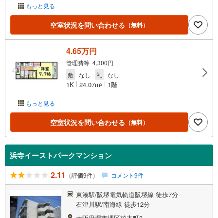
もっと見る
空室状況を問い合わせる
（無料）
4.65万円
管理費等 4,300円
敷
なし
礼
なし
1K
24.07m
1階
2
もっと見る
空室状況を問い合わせる
（無料）
浜寺イーストパークマンション
2.11
（評価9件）
コメント9件
東湊駅/阪堺電気軌道阪堺線 徒歩7分
石津川駅/南海線 徒歩12分
大阪府堺市堺区柏木町3