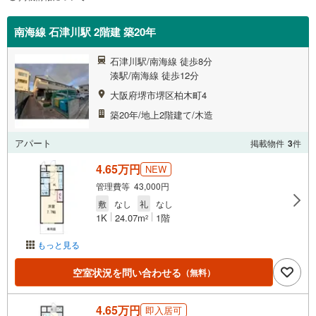
南海線 石津川駅 2階建 築20年
石津川駅/南海線 徒歩8分
湊駅/南海線 徒歩12分
大阪府堺市堺区柏木町4
築20年/地上2階建て/木造
アパート
掲載物件
3
件
4.65万円
NEW
管理費等 43,000円
敷
なし
礼
なし
1K
24.07m
1階
2
もっと見る
空室状況を問い合わせる
（無料）
4.65万円
即入居可