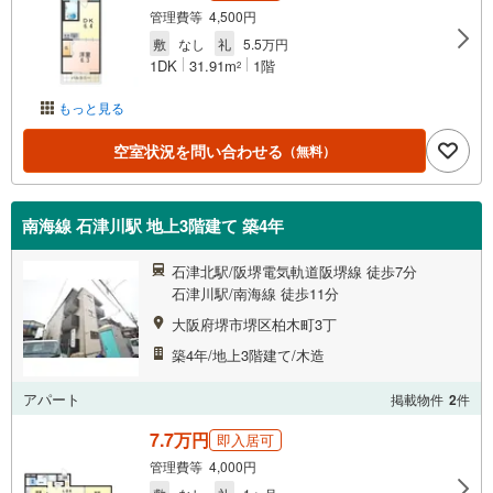
管理費等 4,500円
敷
なし
礼
5.5万円
1DK
31.91m
1階
2
もっと見る
空室状況を問い合わせる
（無料）
南海線 石津川駅 地上3階建て 築4年
石津北駅/阪堺電気軌道阪堺線 徒歩7分
石津川駅/南海線 徒歩11分
大阪府堺市堺区柏木町3丁
築4年/地上3階建て/木造
アパート
掲載物件
2
件
7.7万円
即入居可
管理費等 4,000円