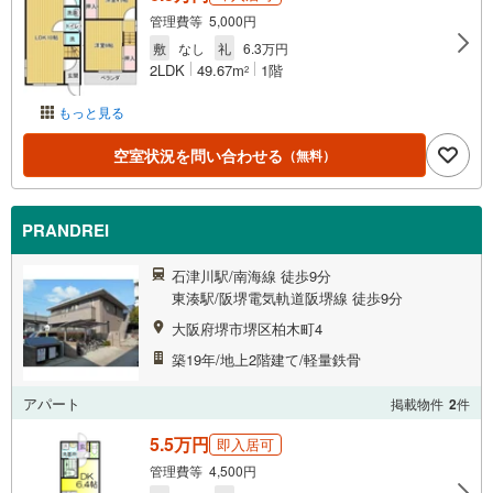
管理費等 5,000円
敷
なし
礼
6.3万円
2LDK
49.67m
1階
2
もっと見る
空室状況を問い合わせる
（無料）
PRANDREI
石津川駅/南海線 徒歩9分
東湊駅/阪堺電気軌道阪堺線 徒歩9分
大阪府堺市堺区柏木町4
築19年/地上2階建て/軽量鉄骨
アパート
掲載物件
2
件
5.5万円
即入居可
管理費等 4,500円