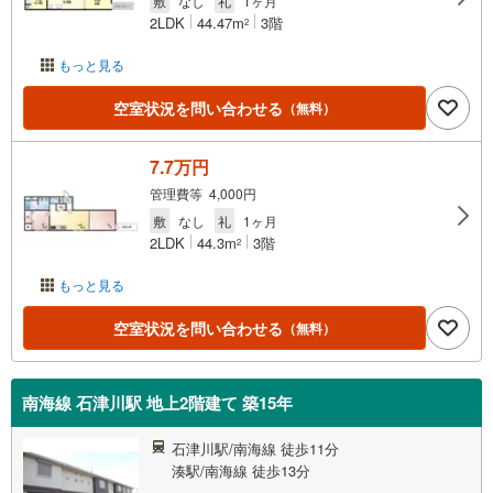
敷
なし
礼
1ヶ月
2LDK
44.47m
3階
2
もっと見る
空室状況を問い合わせる
（無料）
7.7万円
管理費等 4,000円
敷
なし
礼
1ヶ月
2LDK
44.3m
3階
2
もっと見る
空室状況を問い合わせる
（無料）
南海線 石津川駅 地上2階建て 築15年
石津川駅/南海線 徒歩11分
湊駅/南海線 徒歩13分