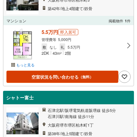
築42年/地上4階建て/鉄骨
マンション
掲載物件
1
件
5.5万円
即入居可
管理費等 5,000円
敷
なし
礼
5.5万円
2DK
43m
2階
2
もっと見る
空室状況を問い合わせる
（無料）
シャトー富士
石津北駅/阪堺電気軌道阪堺線 徒歩5分
石津川駅/南海線 徒歩11分
大阪府堺市堺区柏木町1丁
築38年/地上5階建て/鉄骨