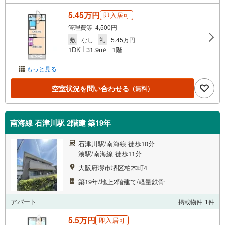
5.45万円
即入居可
管理費等 4,500円
敷
なし
礼
5.45万円
1DK
31.9m
1階
2
もっと見る
空室状況を問い合わせる
（無料）
南海線 石津川駅 2階建 築19年
石津川駅/南海線 徒歩10分
湊駅/南海線 徒歩11分
大阪府堺市堺区柏木町4
築19年/地上2階建て/軽量鉄骨
アパート
掲載物件
1
件
5.5万円
即入居可