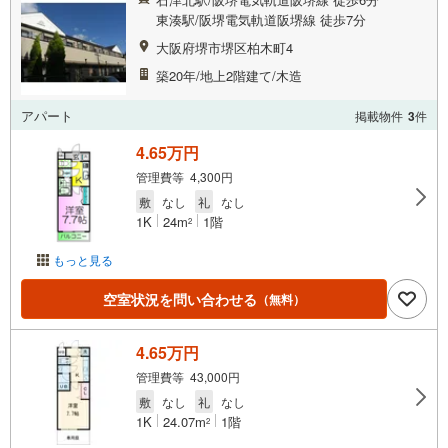
東湊駅/阪堺電気軌道阪堺線 徒歩7分
大阪府堺市堺区柏木町4
築20年/地上2階建て/木造
アパート
掲載物件
3
件
4.65万円
管理費等 4,300円
敷
なし
礼
なし
1K
24m
1階
2
もっと見る
空室状況を問い合わせる
（無料）
4.65万円
管理費等 43,000円
敷
なし
礼
なし
1K
24.07m
1階
2