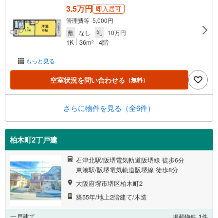
3.5万円
即入居可
管理費等 5,000円
敷
なし
礼
10万円
1K
36m
4階
2
もっと見る
空室状況を問い合わせる
（無料）
さらに物件を見る（全6件）
柏木町2丁戸建
石津北駅/阪堺電気軌道阪堺線 徒歩6分
東湊駅/阪堺電気軌道阪堺線 徒歩8分
大阪府堺市堺区柏木町2
築55年/地上2階建て/木造
一戸建て
掲載物件
1
件