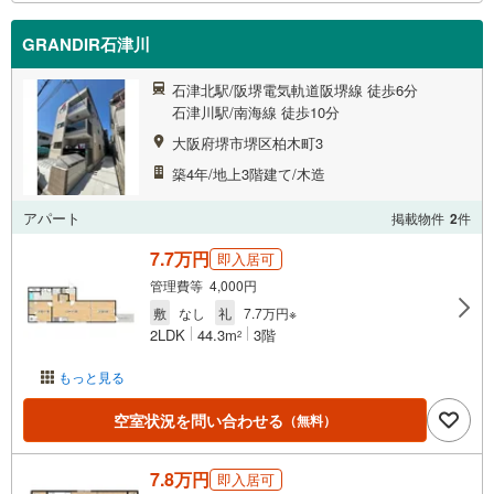
GRANDIR石津川
石津北駅/阪堺電気軌道阪堺線 徒歩6分
石津川駅/南海線 徒歩10分
大阪府堺市堺区柏木町3
築4年/地上3階建て/木造
アパート
掲載物件
2
件
7.7万円
即入居可
管理費等 4,000円
敷
なし
礼
7.7万円※
2LDK
44.3m
3階
2
もっと見る
空室状況を問い合わせる
（無料）
7.8万円
即入居可