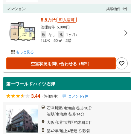
マンション
掲載物件
1
件
6.5万円
即入居可
管理費等 5,000円
敷
なし
礼
1ヶ月※
1LDK
50m
2階
2
もっと見る
空室状況を問い合わせる
（無料）
第一ワールドハイツ石津
3.44
（評価9件）
コメント9件
石津川駅/南海線 徒歩10分
湊駅/南海線 徒歩14分
大阪府堺市堺区柏木町2丁
築42年/地上4階建て/鉄骨