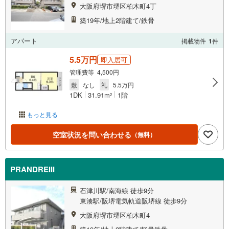
大阪府堺市堺区柏木町4丁
築19年/地上2階建て/鉄骨
アパート
掲載物件
1
件
5.5万円
即入居可
管理費等 4,500円
敷
なし
礼
5.5万円
1DK
31.91m
1階
2
もっと見る
空室状況を問い合わせる
（無料）
PRANDREIII
石津川駅/南海線 徒歩9分
東湊駅/阪堺電気軌道阪堺線 徒歩9分
大阪府堺市堺区柏木町4