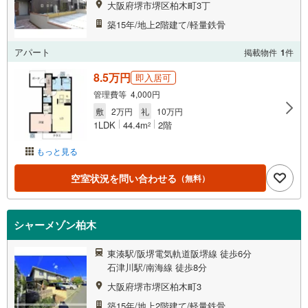
大阪府堺市堺区柏木町3丁
築15年/地上2階建て/軽量鉄骨
アパート
掲載物件
1
件
8.5万円
即入居可
管理費等 4,000円
敷
2万円
礼
10万円
1LDK
44.4m
2階
2
もっと見る
空室状況を問い合わせる
（無料）
シャーメゾン柏木
東湊駅/阪堺電気軌道阪堺線 徒歩6分
石津川駅/南海線 徒歩8分
大阪府堺市堺区柏木町3
築15年/地上2階建て/軽量鉄骨