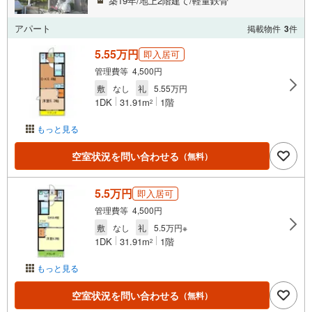
築19年/地上2階建て/軽量鉄骨
アパート
掲載物件
3
件
5.55万円
即入居可
管理費等 4,500円
敷
なし
礼
5.55万円
1DK
31.91m
1階
2
もっと見る
空室状況を問い合わせる
（無料）
5.5万円
即入居可
管理費等 4,500円
敷
なし
礼
5.5万円※
1DK
31.91m
1階
2
もっと見る
空室状況を問い合わせる
（無料）