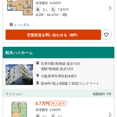
管理費等 4,000円
敷
なし
礼
7.8万円
2LDK
44.47m
3階
2
もっと見る
空室状況を問い合わせる
（無料）
柏木ハイホーム
石津川駅/南海線 徒歩12分
湊駅/南海線 徒歩12分
大阪府堺市堺区柏木町3
築49年/地上4階建て/鉄筋コンクリート
マンション
掲載物件
1
件
5.7万円
即入居可
管理費等 3,000円
敷
なし
礼
なし