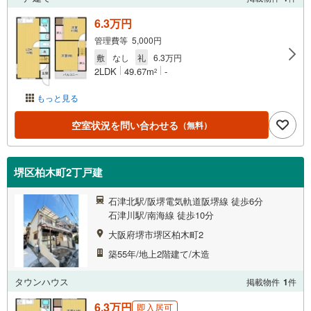
6.3万円
管理費等 5,000円
敷
なし
礼
6.3万円
2LDK
49.67m
-
2
もっと見る
空室状況を問い合わせる
（無料）
堺区柏木町2丁戸建
石津北駅/阪堺電気軌道阪堺線 徒歩6分
石津川駅/南海線 徒歩10分
大阪府堺市堺区柏木町2
築55年/地上2階建て/木造
タウンハウス
掲載物件
1
件
6.3万円
即入居可