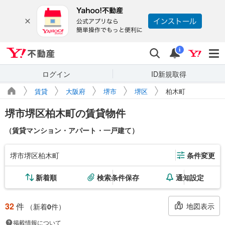
Yahoo!不動産
検索
通知
i
ログイン
ID新規取得
賃貸
大阪府
堺市
堺区
柏木町
堺市堺区柏木町の賃貸物件
（賃貸マンション・アパート・一戸建て）
堺市堺区柏木町
条件変更
新着順
検索条件保存
通知設定
32
件
地図表示
（新着
0
件）
掲載情報について