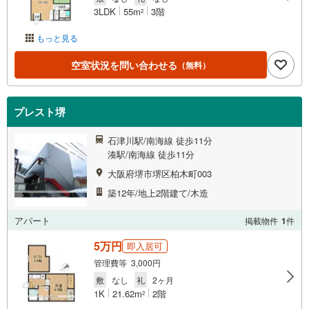
3LDK
55m
3階
2
もっと見る
空室状況を問い合わせる
（無料）
プレスト堺
石津川駅/南海線 徒歩11分
湊駅/南海線 徒歩11分
大阪府堺市堺区柏木町003
築12年/地上2階建て/木造
アパート
掲載物件
1
件
5万円
即入居可
管理費等 3,000円
敷
なし
礼
2ヶ月
1K
21.62m
2階
2