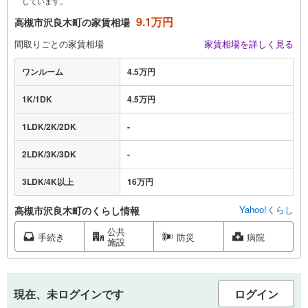
しています。
9.1万円
高槻市沢良木町の家賃相場
間取りごとの家賃相場
家賃相場を詳しく見る
ワンルーム
4.5万円
1K/1DK
4.5万円
1LDK/2K/2DK
-
2LDK/3K/3DK
-
3LDK/4K以上
16万円
Yahoo!くらし
高槻市沢良木町のくらし情報
公共
手続き
防災
病院
施設
現在、未ログインです
ログイン