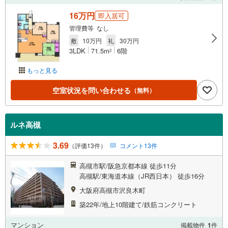
16万円
即入居可
管理費等 なし
敷
10万円
礼
30万円
3LDK
71.5m
6階
2
もっと見る
空室状況を問い合わせる
（無料）
ルネ高槻
3.69
（評価13件）
コメント13件
高槻市駅/阪急京都本線 徒歩11分
高槻駅/東海道本線（JR西日本） 徒歩16分
大阪府高槻市沢良木町
築22年/地上10階建て/鉄筋コンクリート
マンション
掲載物件
1
件