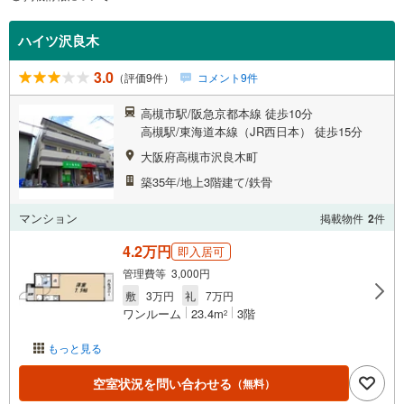
ハイツ沢良木
3.0
（評価9件）
コメント9件
高槻市駅/阪急京都本線 徒歩10分
高槻駅/東海道本線（JR西日本） 徒歩15分
大阪府高槻市沢良木町
築35年/地上3階建て/鉄骨
マンション
掲載物件
2
件
4.2万円
即入居可
管理費等 3,000円
敷
3万円
礼
7万円
ワンルーム
23.4m
3階
2
もっと見る
空室状況を問い合わせる
（無料）