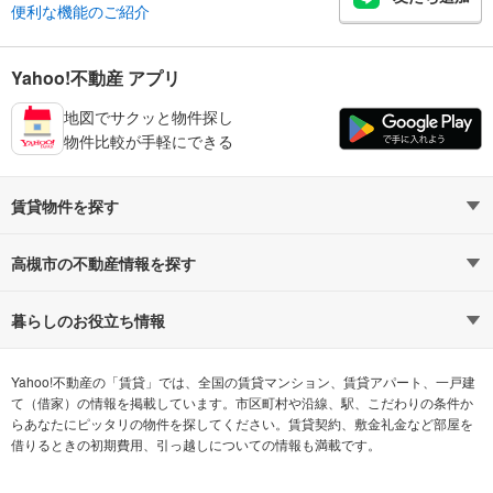
便利な機能のご紹介
Yahoo!不動産 アプリ
地図でサクッと物件探し
物件比較が手軽にできる
賃貸物件を探す
路線・駅から探す
地域から探す
高槻市の不動産情報を探す
通勤時間から探す
不動産・住宅
家賃相場から探す
賃貸住宅
暮らしのお役立ち情報
不動産会社から探す
新築マンション
マンションカタログ
希望の条件から探す
中古マンション
教えて！住まいの先生
Yahoo!不動産の「賃貸」では、全国の賃貸マンション、賃貸アパート、一戸建
て（借家）の情報を掲載しています。市区町村や沿線、駅、こだわりの条件か
らあなたにピッタリの物件を探してください。賃貸契約、敷金礼金など部屋を
テーマから探す
新築一戸建て
ランキングから探す
中古一戸建て
借りるときの初期費用、引っ越しについての情報も満載です。
注文住宅
土地