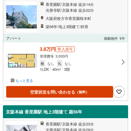
香里園駅/京阪本線 徒歩14分
光善寺駅/京阪本線 徒歩22分
大阪府枚方市香里園桜木町
築56年/地上3階建て/鉄骨
アパート
掲載物件
1
件
3.8万円
即入居可
管理費等 3,000円
敷
なし
礼
なし
1LDK
40m
3階
2
もっと見る
空室状況を問い合わせる
（無料）
京阪本線 香里園駅 地上3階建て 築56年
香里園駅/京阪本線 徒歩23分
光善寺駅/京阪本線 徒歩29分