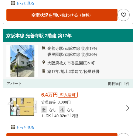
もっと見る
空室状況を問い合わせる
（無料）
京阪本線 光善寺駅 2階建 築17年
光善寺駅/京阪本線 徒歩17分
香里園駅/京阪本線 徒歩26分
大阪府枚方市香里園桜木町
築17年/地上2階建て/軽量鉄骨
アパート
掲載物件
1
件
6.4万円
即入居可
管理費等 3,000円
敷
なし
礼
なし
1LDK
40.92m
2階
2
もっと見る