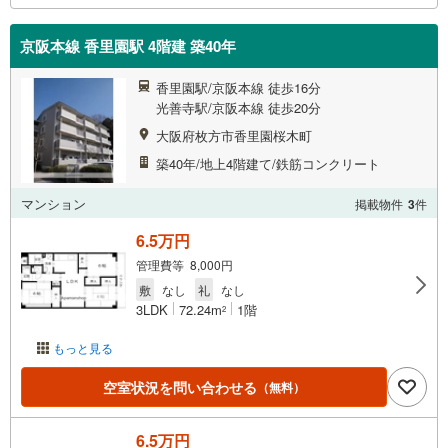
京阪本線 香里園駅 4階建 築40年
香里園駅/京阪本線 徒歩16分
光善寺駅/京阪本線 徒歩20分
大阪府枚方市香里園桜木町
築40年/地上4階建て/鉄筋コンクリート
マンション
掲載物件
3
件
6.5万円
管理費等 8,000円
敷
なし
礼
なし
3LDK
72.24m
1階
2
もっと見る
空室状況を問い合わせる
（無料）
6.5万円