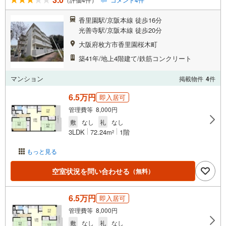
香里園駅/京阪本線 徒歩16分
光善寺駅/京阪本線 徒歩20分
大阪府枚方市香里園桜木町
築41年/地上4階建て/鉄筋コンクリート
マンション
掲載物件
4
件
6.5万円
即入居可
管理費等 8,000円
敷
なし
礼
なし
3LDK
72.24m
1階
2
もっと見る
空室状況を問い合わせる
（無料）
6.5万円
即入居可
管理費等 8,000円
敷
なし
礼
なし