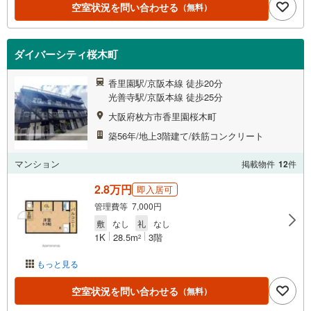
空室状況を問い合わせる
（無料）
ダイバーシティ桜木町
香里園駅/京阪本線 徒歩20分
光善寺駅/京阪本線 徒歩25分
大阪府枚方市香里園桜木町
築56年/地上3階建て/鉄筋コンクリート
マンション
掲載物件
12
件
2.8万円
即入居可
管理費等 7,000円
敷
なし
礼
なし
1K
28.5m
3階
2
もっと見る
空室状況を問い合わせる
（無料）