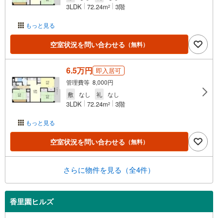
3LDK
72.24m
3階
2
もっと見る
空室状況を問い合わせる
（無料）
6.5万円
即入居可
管理費等 8,000円
敷
なし
礼
なし
3LDK
72.24m
3階
2
もっと見る
空室状況を問い合わせる
（無料）
さらに物件を見る（全4件）
香里園ヒルズ