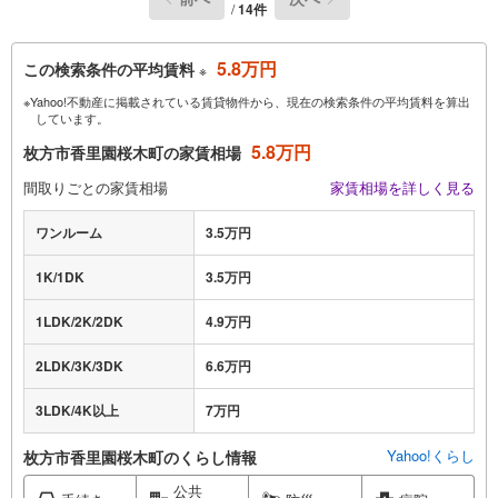
/
14件
5.8万円
この検索条件の平均賃料
※
※Yahoo!不動産に掲載されている賃貸物件から、現在の検索条件の平均賃料を算出
しています。
5.8万円
枚方市香里園桜木町の家賃相場
間取りごとの家賃相場
家賃相場を詳しく見る
ワンルーム
3.5万円
1K/1DK
3.5万円
1LDK/2K/2DK
4.9万円
2LDK/3K/3DK
6.6万円
3LDK/4K以上
7万円
Yahoo!くらし
枚方市香里園桜木町のくらし情報
公共