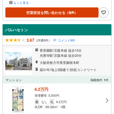
もっと見る
空室状況を問い合わせる
（無料）
パルハセトン
3.67
（評価9件）
コメント9件
香里園駅/京阪本線 徒歩15分
光善寺駅/京阪本線 徒歩20分
大阪府枚方市香里園桜木町
築31年/地上5階建て/鉄筋コンクリート
マンション
掲載物件
1
件
6.2万円
管理費等 5,000円
敷
なし
礼
6.2万円
3LDK
65.02m
1階
2