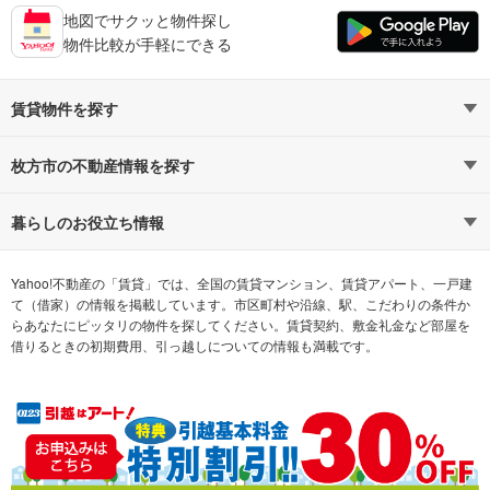
地図でサクッと物件探し
物件比較が手軽にできる
賃貸物件を探す
路線・駅から探す
地域から探す
枚方市の不動産情報を探す
通勤時間から探す
不動産・住宅
家賃相場から探す
賃貸住宅
暮らしのお役立ち情報
不動産会社から探す
新築マンション
マンションカタログ
希望の条件から探す
中古マンション
教えて！住まいの先生
Yahoo!不動産の「賃貸」では、全国の賃貸マンション、賃貸アパート、一戸建
て（借家）の情報を掲載しています。市区町村や沿線、駅、こだわりの条件か
らあなたにピッタリの物件を探してください。賃貸契約、敷金礼金など部屋を
テーマから探す
新築一戸建て
ランキングから探す
中古一戸建て
借りるときの初期費用、引っ越しについての情報も満載です。
注文住宅
土地
売却査定