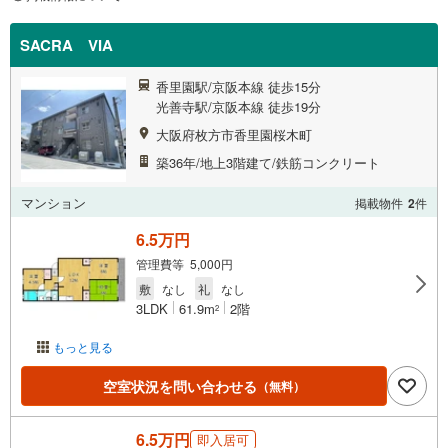
SACRA VIA
香里園駅/京阪本線 徒歩15分
光善寺駅/京阪本線 徒歩19分
大阪府枚方市香里園桜木町
築36年/地上3階建て/鉄筋コンクリート
マンション
掲載物件
2
件
6.5万円
管理費等 5,000円
敷
なし
礼
なし
3LDK
61.9m
2階
2
もっと見る
空室状況を問い合わせる
（無料）
6.5万円
即入居可