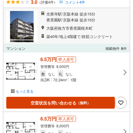
3.0
（評価4件）
コメント4件
光善寺駅/京阪本線 徒歩15分
香里園駅/京阪本線 徒歩15分
大阪府枚方市香里園桜木町
築40年/地上4階建て/鉄筋コンクリート
マンション
掲載物件
6
件
6.5万円
即入居可
管理費等 8,000円
敷
なし
礼
なし
3LDK
72.24m
1階
2
もっと見る
空室状況を問い合わせる
（無料）
6.5万円
即入居可
管理費等 8,000円