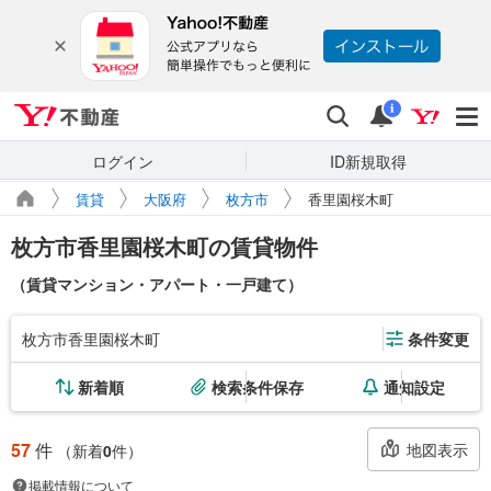
Yahoo!不動産
検索
通知
i
ログイン
ID新規取得
賃貸
大阪府
枚方市
香里園桜木町
枚方市香里園桜木町の賃貸物件
（賃貸マンション・アパート・一戸建て）
枚方市香里園桜木町
条件変更
新着順
検索条件保存
通知設定
57
件
地図表示
（新着
0
件）
掲載情報について