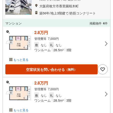
大阪府枚方市香里園桜木町
築56年/地上3階建て/鉄筋コンクリート
マンション
掲載物件
4
件
2.8万円
管理費等 7,000円
敷
なし
礼
なし
ワンルーム
28.5m
3階
2
もっと見る
空室状況を問い合わせる
（無料）
2.8万円
管理費等 7,000円
敷
なし
礼
なし
ワンルーム
28.5m
3階
2
もっと見る