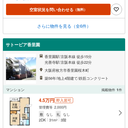
空室状況を問い合わせる
（無料）
さらに物件を見る（全6件）
サトーピア香里園
香里園駅/京阪本線 徒歩15分
光善寺駅/京阪本線 徒歩22分
大阪府枚方市香里園桜木町
築56年/地上4階建て/鉄筋コンクリート
マンション
掲載物件
1
件
4.5万円
即入居可
管理費等 2,000円
敷
なし
礼
なし
2DK
31m
3階
2