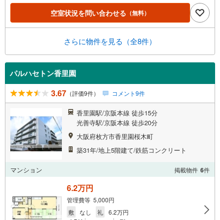
空室状況を問い合わせる
（無料）
さらに物件を見る（全8件）
パルハセトン香里園
3.67
（評価9件）
コメント9件
香里園駅/京阪本線 徒歩15分
光善寺駅/京阪本線 徒歩20分
大阪府枚方市香里園桜木町
築31年/地上5階建て/鉄筋コンクリート
マンション
掲載物件
6
件
6.2万円
管理費等 5,000円
敷
なし
礼
6.2万円