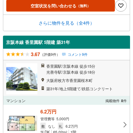
空室状況を問い合わせる
（無料）
さらに物件を見る（全4件）
京阪本線 香里園駅 5階建 築31年
3.67
（評価9件）
コメント9件
香里園駅/京阪本線 徒歩15分
光善寺駅/京阪本線 徒歩18分
大阪府枚方市香里園桜木町
築31年/地上5階建て/鉄筋コンクリート
マンション
掲載物件
8
件
6.2万円
管理費等 5,000円
敷
なし
礼
6.2万円
3LDK
65.02m
1階
2