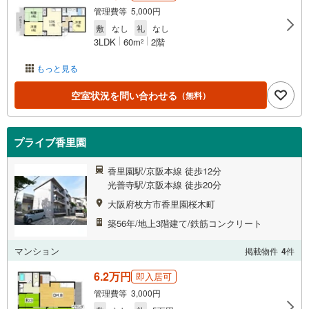
管理費等 5,000円
敷
なし
礼
なし
3LDK
60m
2階
2
もっと見る
空室状況を問い合わせる
（無料）
プライブ香里園
香里園駅/京阪本線 徒歩12分
光善寺駅/京阪本線 徒歩20分
大阪府枚方市香里園桜木町
築56年/地上3階建て/鉄筋コンクリート
マンション
掲載物件
4
件
6.2万円
即入居可
管理費等 3,000円