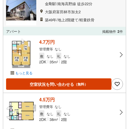
金剛駅/南海高野線 徒歩22分
大阪府富田林市加太2
築49年/地上2階建て/軽量鉄骨
アパート
掲載物件
2
件
4.7万円
管理費等 なし
敷
なし
礼
なし
2DK
35m
2階
2
もっと見る
空室状況を問い合わせる
（無料）
4.5万円
管理費等 なし
敷
なし
礼
なし
2DK
38m
2階
2