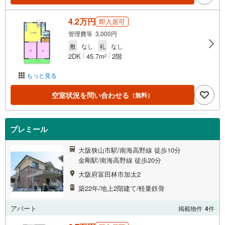
4.2万円
即入居可
管理費等 3,000円
敷
なし
礼
なし
2DK
45.7m
2階
2
もっと見る
空室状況を問い合わせる
（無料）
プレミール
大阪狭山市駅/南海高野線 徒歩10分
金剛駅/南海高野線 徒歩20分
大阪府富田林市加太2
築22年/地上2階建て/軽量鉄骨
アパート
掲載物件
4
件