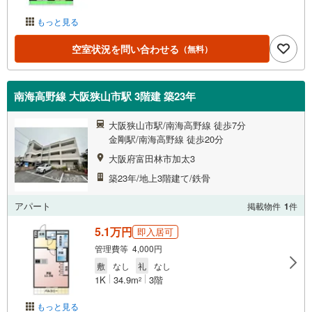
もっと見る
空室状況を問い合わせる
（無料）
南海高野線 大阪狭山市駅 3階建 築23年
大阪狭山市駅/南海高野線 徒歩7分
金剛駅/南海高野線 徒歩20分
大阪府富田林市加太3
築23年/地上3階建て/鉄骨
アパート
掲載物件
1
件
5.1万円
即入居可
管理費等 4,000円
敷
なし
礼
なし
1K
34.9m
3階
2
もっと見る