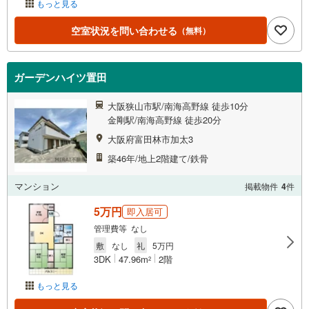
もっと見る
空室状況を問い合わせる
（無料）
ガーデンハイツ置田
大阪狭山市駅/南海高野線 徒歩10分
金剛駅/南海高野線 徒歩20分
大阪府富田林市加太3
築46年/地上2階建て/鉄骨
マンション
掲載物件
4
件
5万円
即入居可
管理費等 なし
敷
なし
礼
5万円
3DK
47.96m
2階
2
もっと見る