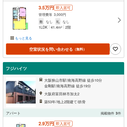
3.5万円
即入居可
管理費等 3,000円
敷
なし
礼
なし
1LDK
41.4m
2階
2
もっと見る
空室状況を問い合わせる
（無料）
フジハイツ
大阪狭山市駅/南海高野線 徒歩10分
金剛駅/南海高野線 徒歩19分
大阪府富田林市加太2
築53年/地上2階建て/鉄骨
アパート
掲載物件
3
件
2.9万円
即入居可