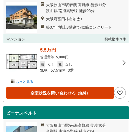
大阪狭山市駅/南海高野線 徒歩11分
狭山駅/南海高野線 徒歩23分
大阪府富田林市加太1
築37年/地上3階建て/鉄筋コンクリート
マンション
掲載物件
1
件
5.5万円
管理費等 5,000円
敷
なし
礼
なし
3DK
57.51m
3階
2
もっと見る
空室状況を問い合わせる
（無料）
ビーナスベルト
大阪狭山市駅/南海高野線 徒歩10分
金剛駅/南海高野線 徒歩20分