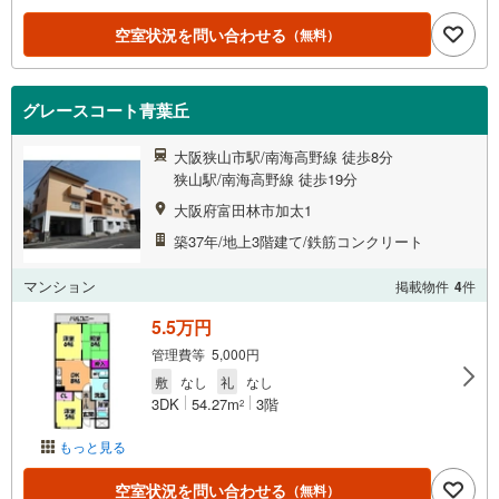
空室状況を問い合わせる
（無料）
グレースコート青葉丘
大阪狭山市駅/南海高野線 徒歩8分
狭山駅/南海高野線 徒歩19分
大阪府富田林市加太1
築37年/地上3階建て/鉄筋コンクリート
マンション
掲載物件
4
件
5.5万円
管理費等 5,000円
敷
なし
礼
なし
3DK
54.27m
3階
2
もっと見る
空室状況を問い合わせる
（無料）