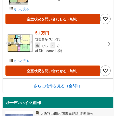
もっと見る
空室状況を問い合わせる
（無料）
5.1万円
管理費等 3,000円
敷
なし
礼
なし
3LDK
53m
2階
2
もっと見る
空室状況を問い合わせる
（無料）
さらに物件を見る（全5件）
ガーデンハイツ置田I
大阪狭山市駅/南海高野線 徒歩10分