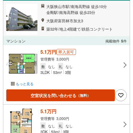
大阪狭山市駅/南海高野線 徒歩10分
金剛駅/南海高野線 徒歩23分
大阪府富田林市加太3
築32年/地上4階建て/鉄筋コンクリート
マンション
掲載物件
5
件
5.1万円
即入居可
管理費等 3,000円
敷
なし
礼
なし
3LDK
53m
3階
2
もっと見る
空室状況を問い合わせる
（無料）
5.1万円
管理費等 3,000円
敷
なし
礼
なし
3DK
53m
3階
2