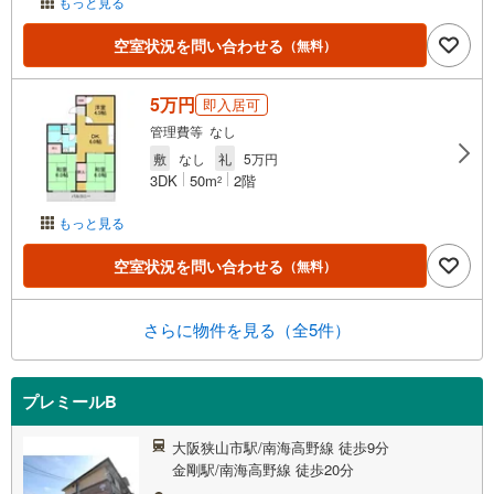
もっと見る
空室状況を問い合わせる
（無料）
5万円
即入居可
管理費等 なし
敷
なし
礼
5万円
3DK
50m
2階
2
もっと見る
空室状況を問い合わせる
（無料）
さらに物件を見る（全5件）
プレミールB
大阪狭山市駅/南海高野線 徒歩9分
金剛駅/南海高野線 徒歩20分