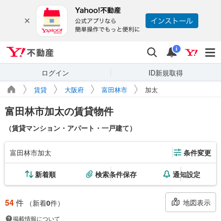
Yahoo!不動産
検索
通知
i
ログイン
ID新規取得
賃貸
大阪府
富田林市
加太
富田林市加太の賃貸物件
（賃貸マンション・アパート・一戸建て）
富田林市加太
条件変更
新着順
検索条件保存
通知設定
54
件
地図表示
（新着
0
件）
掲載情報について