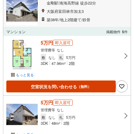
金剛駅/南海高野線 徒歩22分
大阪府富田林市加太3
築38年/地上2階建て/鉄骨
マンション
掲載物件
5
件
5万円
即入居可
管理費等 なし
敷
なし
礼
5万円
3DK
47.96m
2階
2
もっと見る
空室状況を問い合わせる
（無料）
5万円
即入居可
管理費等 なし
敷
なし
礼
5万円
3DK
48m
2階
2