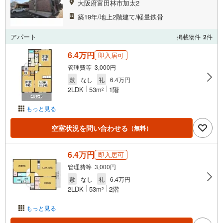
大阪府富田林市加太2
築19年/地上2階建て/軽量鉄骨
アパート
掲載物件
2
件
6.4万円
即入居可
管理費等 3,000円
敷
なし
礼
6.4万円
2LDK
53m
1階
2
もっと見る
空室状況を問い合わせる
（無料）
6.4万円
即入居可
管理費等 3,000円
敷
なし
礼
6.4万円
2LDK
53m
2階
2
もっと見る