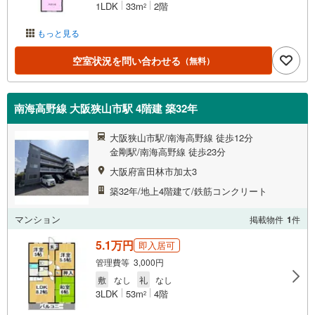
1LDK
33m
2階
2
もっと見る
空室状況を問い合わせる
（無料）
南海高野線 大阪狭山市駅 4階建 築32年
大阪狭山市駅/南海高野線 徒歩12分
金剛駅/南海高野線 徒歩23分
大阪府富田林市加太3
築32年/地上4階建て/鉄筋コンクリート
マンション
掲載物件
1
件
5.1万円
即入居可
管理費等 3,000円
敷
なし
礼
なし
3LDK
53m
4階
2