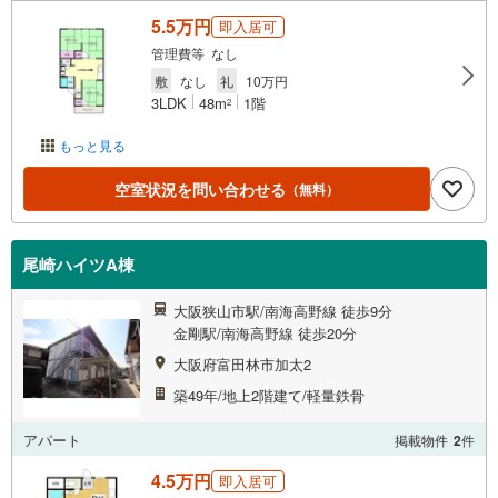
5.5万円
即入居可
管理費等 なし
敷
なし
礼
10万円
3LDK
48m
1階
2
もっと見る
空室状況を問い合わせる
（無料）
尾崎ハイツA棟
大阪狭山市駅/南海高野線 徒歩9分
金剛駅/南海高野線 徒歩20分
大阪府富田林市加太2
築49年/地上2階建て/軽量鉄骨
アパート
掲載物件
2
件
4.5万円
即入居可