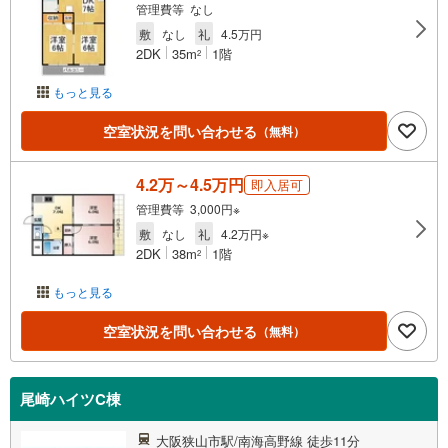
管理費等 なし
敷
なし
礼
4.5万円
2DK
35m
1階
2
もっと見る
空室状況を問い合わせる
（無料）
4.2万～4.5万円
即入居可
管理費等 3,000円※
敷
なし
礼
4.2万円※
2DK
38m
1階
2
もっと見る
空室状況を問い合わせる
（無料）
尾崎ハイツC棟
大阪狭山市駅/南海高野線 徒歩11分