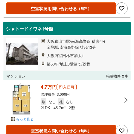
空室状況を問い合わせる
（無料）
シャトードイワネ1号館
大阪狭山市駅/南海高野線 徒歩4分
金剛駅/南海高野線 徒歩13分
大阪府富田林市加太1
築50年/地上3階建て/鉄骨
マンション
掲載物件
2
件
4.7万円
即入居可
管理費等 3,000円
敷
なし
礼
なし
2LDK
45.7m
2階
2
もっと見る
空室状況を問い合わせる
（無料）