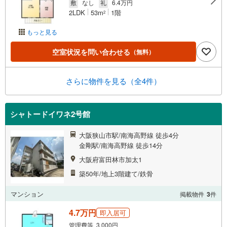
敷
なし
礼
6.4万円
2LDK
53m
1階
2
もっと見る
空室状況を問い合わせる
（無料）
さらに物件を見る（全4件）
シャトードイワネ2号館
大阪狭山市駅/南海高野線 徒歩4分
金剛駅/南海高野線 徒歩14分
大阪府富田林市加太1
築50年/地上3階建て/鉄骨
マンション
掲載物件
3
件
4.7万円
即入居可
管理費等 3,000円