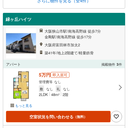
さらに物件を見る（全4件）
緑ヶ丘ハイツ
大阪狭山市駅/南海高野線 徒歩7分
金剛駅/南海高野線 徒歩17分
大阪府富田林市加太2
築41年/地上2階建て/軽量鉄骨
アパート
掲載物件
3
件
5万円
即入居可
管理費等 なし
敷
なし
礼
なし
2LDK
48m
2階
2
もっと見る
空室状況を問い合わせる
（無料）