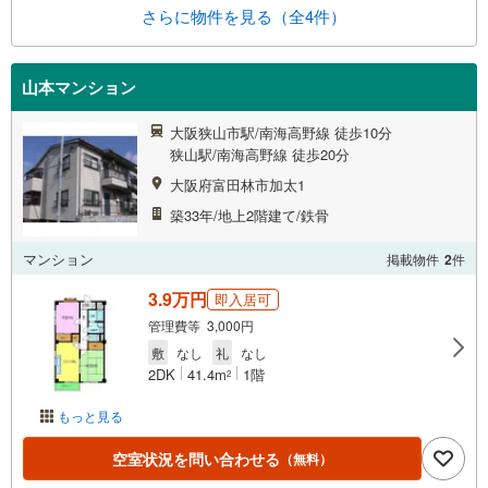
さらに物件を見る（全4件）
山本マンション
大阪狭山市駅/南海高野線 徒歩10分
狭山駅/南海高野線 徒歩20分
大阪府富田林市加太1
築33年/地上2階建て/鉄骨
マンション
掲載物件
2
件
3.9万円
即入居可
管理費等 3,000円
敷
なし
礼
なし
2DK
41.4m
1階
2
もっと見る
空室状況を問い合わせる
（無料）