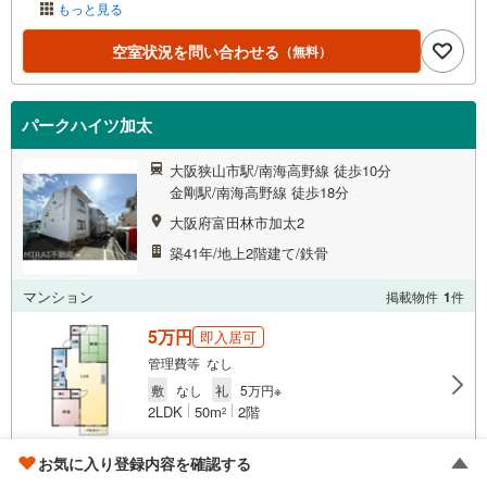
もっと見る
空室状況を問い合わせる
（無料）
パークハイツ加太
大阪狭山市駅/南海高野線 徒歩10分
金剛駅/南海高野線 徒歩18分
大阪府富田林市加太2
築41年/地上2階建て/鉄骨
マンション
掲載物件
1
件
5万円
即入居可
管理費等 なし
敷
なし
礼
5万円※
2LDK
50m
2階
2
もっと見る
お気に入り登録内容を確認する