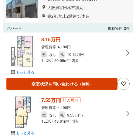
大阪府富田林市加太1
築2年/地上2階建て/木造
アパート
掲載物件
2
件
8.15万円
管理費等 4,100円
敷
なし
礼
10.15万円
1LDK
50.96m
2階
2
もっと見る
空室状況を問い合わせる
（無料）
7.55万円
即入居可
管理費等 4,100円
敷
なし
礼
9.55万円※
1LDK
43.61m
1階
2
もっと見る