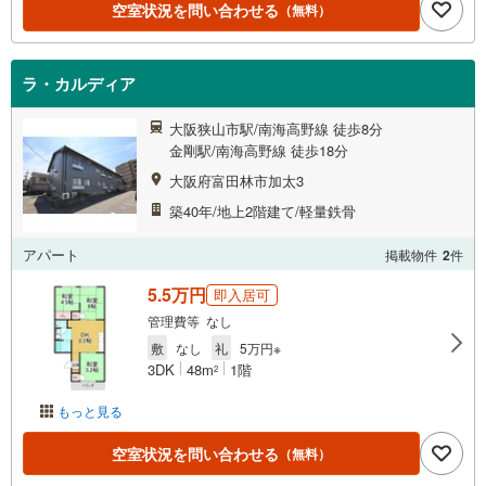
空室状況を問い合わせる
（無料）
ラ・カルディア
大阪狭山市駅/南海高野線 徒歩8分
金剛駅/南海高野線 徒歩18分
大阪府富田林市加太3
築40年/地上2階建て/軽量鉄骨
アパート
掲載物件
2
件
5.5万円
即入居可
管理費等 なし
敷
なし
礼
5万円※
3DK
48m
1階
2
もっと見る
空室状況を問い合わせる
（無料）