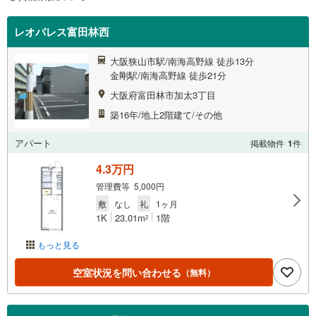
レオパレス富田林西
大阪狭山市駅/南海高野線 徒歩13分
金剛駅/南海高野線 徒歩21分
大阪府富田林市加太3丁目
築16年/地上2階建て/その他
アパート
掲載物件
1
件
4.3万円
管理費等 5,000円
敷
なし
礼
1ヶ月
1K
23.01m
1階
2
もっと見る
空室状況を問い合わせる
（無料）