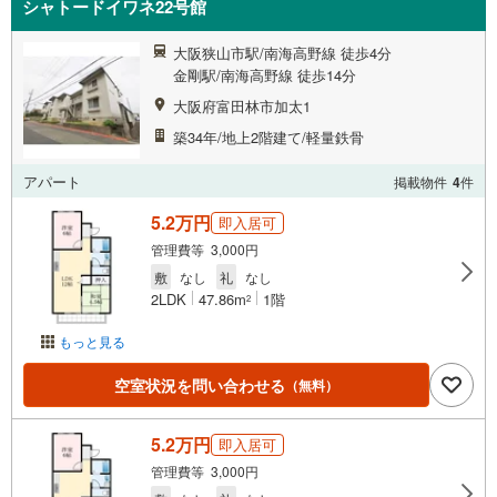
シャトードイワネ22号館
大阪狭山市駅/南海高野線 徒歩4分
金剛駅/南海高野線 徒歩14分
大阪府富田林市加太1
築34年/地上2階建て/軽量鉄骨
アパート
掲載物件
4
件
5.2万円
即入居可
管理費等 3,000円
敷
なし
礼
なし
2LDK
47.86m
1階
2
もっと見る
空室状況を問い合わせる
（無料）
5.2万円
即入居可
管理費等 3,000円