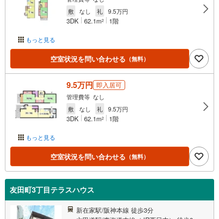
敷
なし
礼
9.5万円
3DK
62.1m
1階
2
もっと見る
空室状況を問い合わせる
（無料）
9.5万円
即入居可
管理費等 なし
敷
なし
礼
9.5万円
3DK
62.1m
1階
2
もっと見る
空室状況を問い合わせる
（無料）
友田町3丁目テラスハウス
新在家駅/阪神本線 徒歩3分