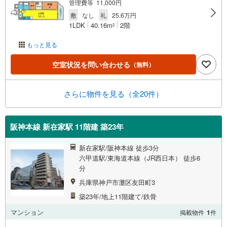
管理費等 11,000円
敷
なし
礼
25.6万円
1LDK
40.16m
2階
2
もっと見る
空室状況を問い合わせる
（無料）
さらに物件を見る（全20件）
阪神本線 新在家駅 11階建 築23年
新在家駅/阪神本線 徒歩3分
六甲道駅/東海道本線（JR西日本） 徒歩6
分
兵庫県神戸市灘区友田町3
築23年/地上11階建て/鉄骨
マンション
掲載物件
1
件