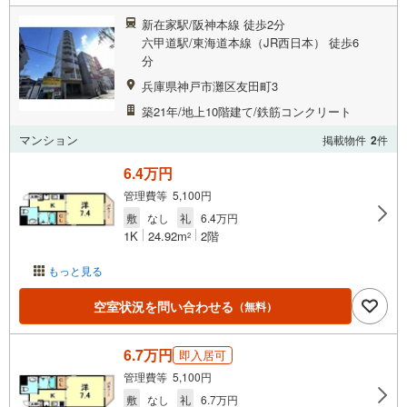
新在家駅/阪神本線 徒歩2分
六甲道駅/東海道本線（JR西日本） 徒歩6
分
兵庫県神戸市灘区友田町3
築21年/地上10階建て/鉄筋コンクリート
マンション
掲載物件
2
件
6.4万円
管理費等 5,100円
敷
なし
礼
6.4万円
1K
24.92m
2階
2
もっと見る
空室状況を問い合わせる
（無料）
6.7万円
即入居可
管理費等 5,100円
敷
なし
礼
6.7万円