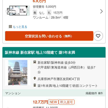
6.9万円
管理費等 5,000円
敷
なし
礼
15万円
ワンルーム
29.5m
6階
2
もっと見る
空室状況を問い合わせる
（無料）
阪神本線 新在家駅 地上10階建て 築1年未満
新在家駅/阪神本線 徒歩3分
六甲道駅/東海道本線（JR西日本） 徒歩7
分
兵庫県神戸市灘区友田町4丁目
築1年未満/地上10階建て/鉄筋コンクリート
マンション
掲載物件
8
件
12.7万円
NEW
即入居可
管理費等 11,000円