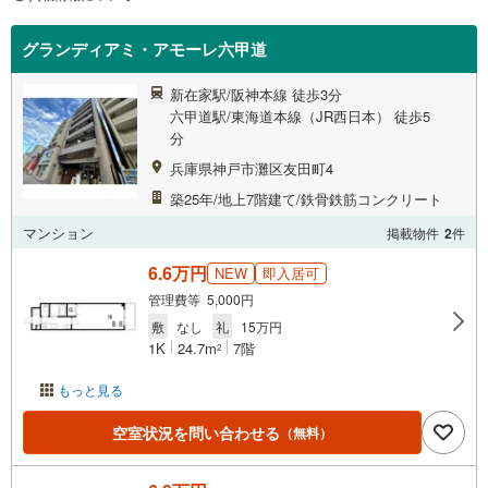
グランディアミ・アモーレ六甲道
新在家駅/阪神本線 徒歩3分
六甲道駅/東海道本線（JR西日本） 徒歩5
分
兵庫県神戸市灘区友田町4
築25年/地上7階建て/鉄骨鉄筋コンクリート
マンション
掲載物件
2
件
6.6万円
NEW
即入居可
管理費等 5,000円
敷
なし
礼
15万円
1K
24.7m
7階
2
もっと見る
空室状況を問い合わせる
（無料）