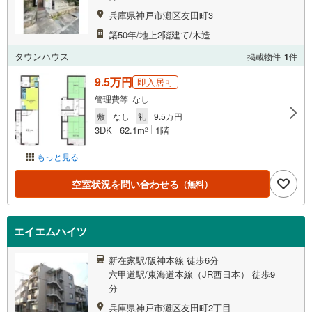
兵庫県神戸市灘区友田町3
築50年/地上2階建て/木造
タウンハウス
掲載物件
1
件
9.5万円
即入居可
管理費等 なし
敷
なし
礼
9.5万円
3DK
62.1m
1階
2
もっと見る
空室状況を問い合わせる
（無料）
エイエムハイツ
新在家駅/阪神本線 徒歩6分
六甲道駅/東海道本線（JR西日本） 徒歩9
分
兵庫県神戸市灘区友田町2丁目