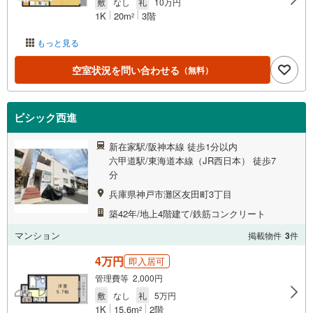
敷
なし
礼
10万円
1K
20m
3階
2
もっと見る
空室状況を問い合わせる
（無料）
ビシック西進
新在家駅/阪神本線 徒歩1分以内
六甲道駅/東海道本線（JR西日本） 徒歩7
分
兵庫県神戸市灘区友田町3丁目
築42年/地上4階建て/鉄筋コンクリート
マンション
掲載物件
3
件
4万円
即入居可
管理費等 2,000円
敷
なし
礼
5万円
1K
15.6m
2階
2