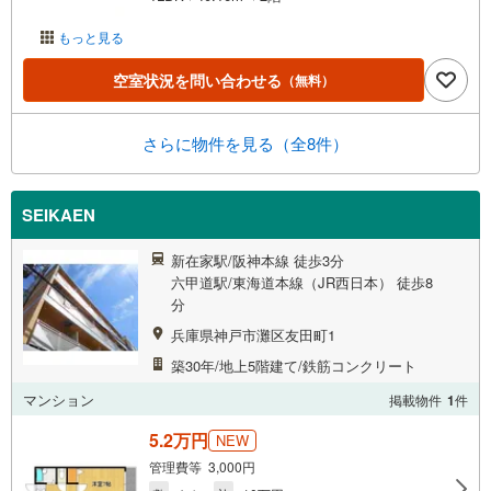
もっと見る
空室状況を問い合わせる
（無料）
さらに物件を見る（全8件）
SEIKAEN
新在家駅/阪神本線 徒歩3分
六甲道駅/東海道本線（JR西日本） 徒歩8
分
兵庫県神戸市灘区友田町1
築30年/地上5階建て/鉄筋コンクリート
マンション
掲載物件
1
件
5.2万円
NEW
管理費等 3,000円