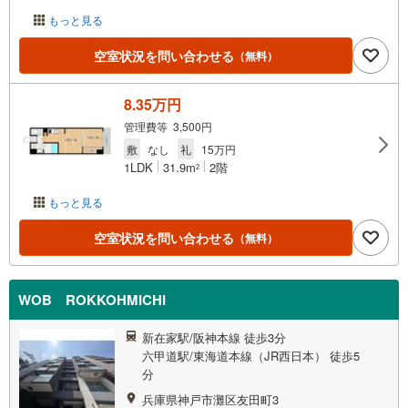
もっと見る
空室状況を問い合わせる
（無料）
8.35万円
管理費等 3,500円
敷
なし
礼
15万円
1LDK
31.9m
2階
2
もっと見る
空室状況を問い合わせる
（無料）
WOB ROKKOHMICHI
新在家駅/阪神本線 徒歩3分
六甲道駅/東海道本線（JR西日本） 徒歩5
分
兵庫県神戸市灘区友田町3