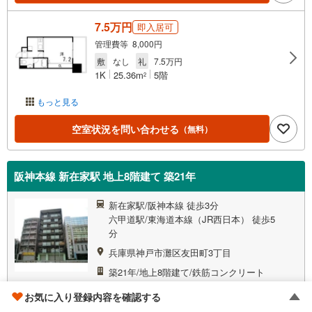
7.5万円
即入居可
管理費等 8,000円
敷
なし
礼
7.5万円
1K
25.36m
5階
2
もっと見る
空室状況を問い合わせる
（無料）
阪神本線 新在家駅 地上8階建て 築21年
新在家駅/阪神本線 徒歩3分
六甲道駅/東海道本線（JR西日本） 徒歩5
分
兵庫県神戸市灘区友田町3丁目
築21年/地上8階建て/鉄筋コンクリート
マンション
掲載物件
3
件
お気に入り登録内容を確認する