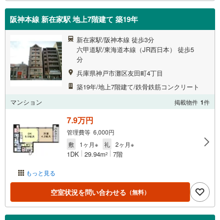
阪神本線 新在家駅 地上7階建て 築19年
新在家駅/阪神本線 徒歩3分
六甲道駅/東海道本線（JR西日本） 徒歩5
分
兵庫県神戸市灘区友田町4丁目
築19年/地上7階建て/鉄骨鉄筋コンクリート
マンション
掲載物件
1
件
7.9万円
管理費等 6,000円
敷
1ヶ月※
礼
2ヶ月※
1DK
29.94m
7階
2
もっと見る
空室状況を問い合わせる
（無料）