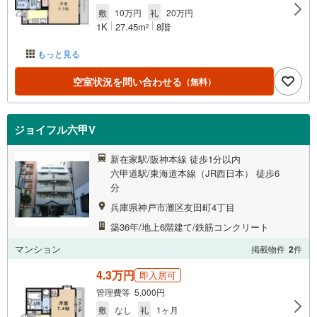
敷
10万円
礼
20万円
1K
27.45m
8階
2
もっと見る
空室状況を問い合わせる
（無料）
ジョイフル六甲V
新在家駅/阪神本線 徒歩1分以内
六甲道駅/東海道本線（JR西日本） 徒歩6
分
兵庫県神戸市灘区友田町4丁目
築36年/地上6階建て/鉄筋コンクリート
マンション
掲載物件
2
件
4.3万円
即入居可
管理費等 5,000円
敷
なし
礼
1ヶ月