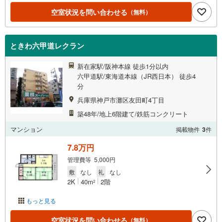
空室状況を問い合わせる
（無料）
ときわ六甲道レクラン
新在家駅/阪神本線 徒歩1分以内
六甲道駅/東海道本線（JR西日本） 徒歩4
分
兵庫県神戸市灘区友田町4丁目
築48年/地上6階建て/鉄筋コンクリート
マンション
掲載物件
3
件
7.8万円
管理費等 5,000円
敷
なし
礼
なし
2K
40m
2階
2
もっと見る
空室状況を問い合わせる
（無料）