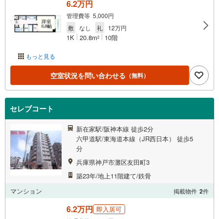
6.2万円
管理費等 5,000円
敷
なし
礼
12万円
1K
20.8m
10階
2
もっと見る
空室状況を問い合わせる
（無料）
セレブコート
新在家駅/阪神本線 徒歩2分
六甲道駅/東海道本線（JR西日本） 徒歩5
分
兵庫県神戸市灘区友田町3
築23年/地上11階建て/鉄骨
マンション
掲載物件
2
件
6.2万円
即入居可