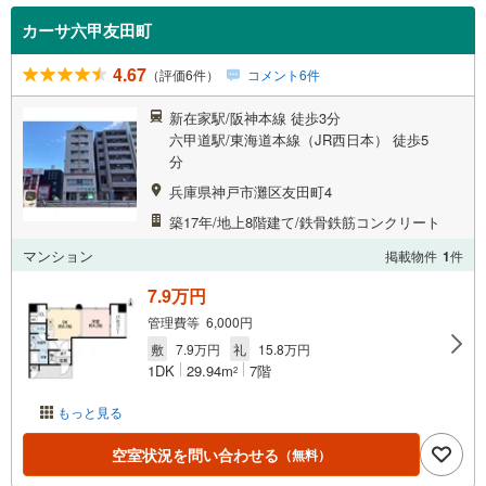
カーサ六甲友田町
4.67
（評価6件）
コメント6件
新在家駅/阪神本線 徒歩3分
六甲道駅/東海道本線（JR西日本） 徒歩5
分
兵庫県神戸市灘区友田町4
築17年/地上8階建て/鉄骨鉄筋コンクリート
マンション
掲載物件
1
件
7.9万円
管理費等 6,000円
敷
7.9万円
礼
15.8万円
1DK
29.94m
7階
2
もっと見る
空室状況を問い合わせる
（無料）