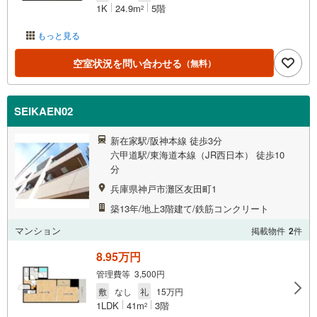
1K
24.9m
5階
2
もっと見る
空室状況を問い合わせる
（無料）
SEIKAEN02
新在家駅/阪神本線 徒歩3分
六甲道駅/東海道本線（JR西日本） 徒歩10
分
兵庫県神戸市灘区友田町1
築13年/地上3階建て/鉄筋コンクリート
マンション
掲載物件
2
件
8.95万円
管理費等 3,500円
敷
なし
礼
15万円
1LDK
41m
3階
2