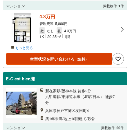
マンション
掲載物件
1
件
4.3万円
管理費等 5,000円
敷
なし
礼
4.3万円
1K
20.35m
1階
2
もっと見る
空室状況を問い合わせる
（無料）
E-C’est bien灘
新在家駅/阪神本線 徒歩2分
六甲道駅/東海道本線（JR西日本） 徒歩7
分
兵庫県神戸市灘区友田町4
築1年未満/地上10階建て/鉄骨
マンション
掲載物件
20
件