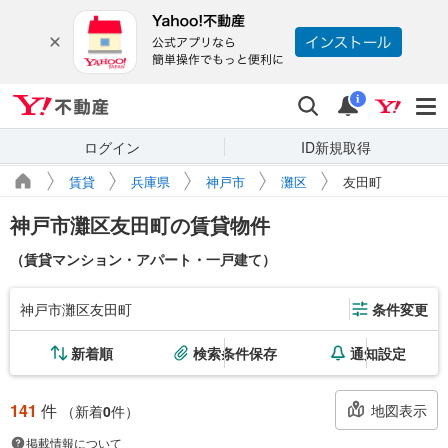
Yahoo!不動産
検索
通知
i
ログイン
ID新規取得
賃貸
兵庫県
神戸市
灘区
友田町
神戸市灘区友田町の賃貸物件
（賃貸マンション・アパート・一戸建て）
神戸市灘区友田町
条件変更
新着順
検索条件保存
通知設定
141
件
地図表示
（新着
0
件）
掲載情報について