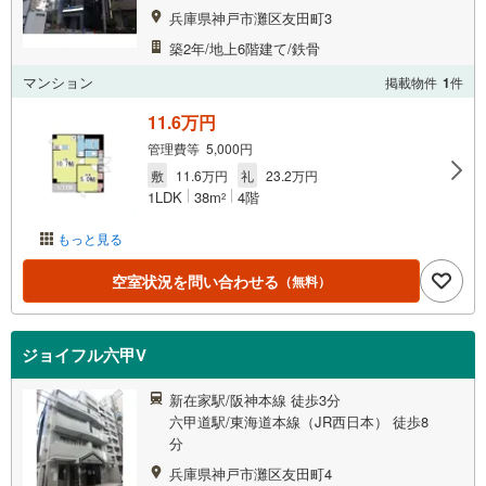
兵庫県神戸市灘区友田町3
築2年/地上6階建て/鉄骨
マンション
掲載物件
1
件
11.6万円
管理費等 5,000円
敷
11.6万円
礼
23.2万円
1LDK
38m
4階
2
もっと見る
空室状況を問い合わせる
（無料）
ジョイフル六甲V
新在家駅/阪神本線 徒歩3分
六甲道駅/東海道本線（JR西日本） 徒歩8
分
兵庫県神戸市灘区友田町4