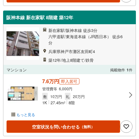
阪神本線 新在家駅 8階建 築12年
新在家駅/阪神本線 徒歩3分
六甲道駅/東海道本線（JR西日本） 徒歩6
分
兵庫県神戸市灘区友田町4
築12年/地上8階建て/鉄骨
マンション
掲載物件
1
件
7.6万円
即入居可
管理費等 6,000円
敷
10万円
礼
20万円
1K
27.45m
8階
2
もっと見る
空室状況を問い合わせる
（無料）