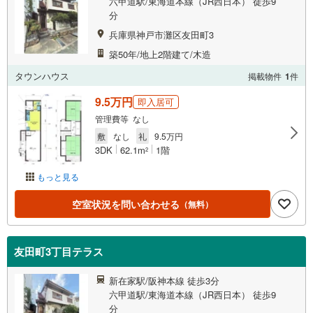
六甲道駅/東海道本線（JR西日本） 徒歩9
分
兵庫県神戸市灘区友田町3
築50年/地上2階建て/木造
タウンハウス
掲載物件
1
件
9.5万円
即入居可
管理費等 なし
敷
なし
礼
9.5万円
3DK
62.1m
1階
2
もっと見る
空室状況を問い合わせる
（無料）
友田町3丁目テラス
新在家駅/阪神本線 徒歩3分
六甲道駅/東海道本線（JR西日本） 徒歩9
分