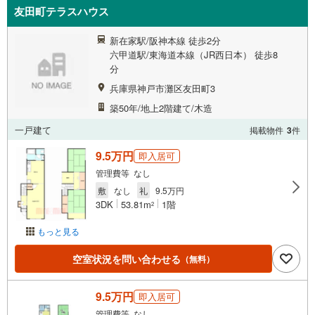
友田町テラスハウス
新在家駅/阪神本線 徒歩2分
六甲道駅/東海道本線（JR西日本） 徒歩8
分
兵庫県神戸市灘区友田町3
築50年/地上2階建て/木造
一戸建て
掲載物件
3
件
9.5万円
即入居可
管理費等 なし
敷
なし
礼
9.5万円
3DK
53.81m
1階
2
もっと見る
空室状況を問い合わせる
（無料）
9.5万円
即入居可
管理費等 なし