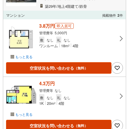
築29年/地上4階建て/鉄骨
マンション
掲載物件
2
件
3.8万円
即入居可
管理費等 5,000円
敷
なし
礼
なし
ワンルーム
18m
4階
2
もっと見る
空室状況を問い合わせる
（無料）
4.3万円
管理費等 なし
敷
なし
礼
なし
1K
20m
4階
2
もっと見る
空室状況を問い合わせる
（無料）