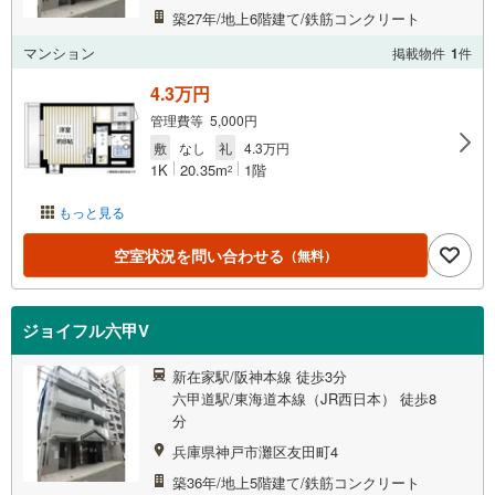
築27年/地上6階建て/鉄筋コンクリート
マンション
掲載物件
1
件
4.3万円
管理費等 5,000円
敷
なし
礼
4.3万円
1K
20.35m
1階
2
もっと見る
空室状況を問い合わせる
（無料）
ジョイフル六甲V
新在家駅/阪神本線 徒歩3分
六甲道駅/東海道本線（JR西日本） 徒歩8
分
兵庫県神戸市灘区友田町4
築36年/地上5階建て/鉄筋コンクリート