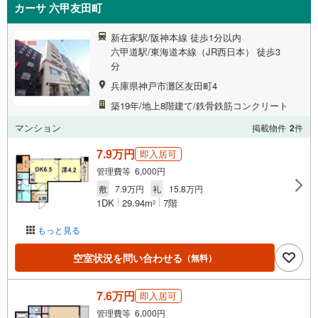
カーサ 六甲友田町
新在家駅/阪神本線 徒歩1分以内
六甲道駅/東海道本線（JR西日本） 徒歩3
分
兵庫県神戸市灘区友田町4
築19年/地上8階建て/鉄骨鉄筋コンクリート
マンション
掲載物件
2
件
7.9万円
即入居可
管理費等 6,000円
敷
7.9万円
礼
15.8万円
1DK
29.94m
7階
2
もっと見る
空室状況を問い合わせる
（無料）
7.6万円
即入居可
管理費等 6,000円