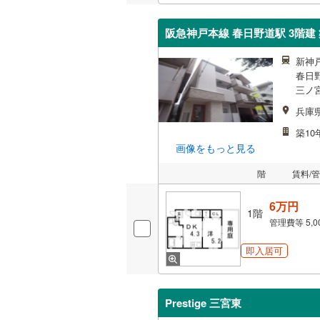
阪急神戸本線 春日野道駅 3階建 
新神
春日
三ノ宮
兵庫
築10
画像をもっと見る
階
賃料/
6万円
1階
管理費等
5,
即入居可
Prestige 三宮東