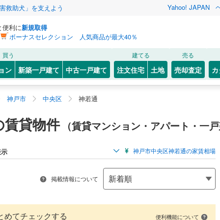
Yahoo! JAPAN
害救助犬」を支えよう
と便利に
新規取得
ボーナスセレクション 人気商品が最大40％
買う
建てる
売る
ョン
新築一戸建て
中古一戸建て
注文住宅
土地
売却査定
カ
神戸市
中央区
神若通
の賃貸物件
（賃貸マンション・アパート・一戸
神戸市中央区神若通の家賃相場
表示
掲載情報について
とめてチェックする
便利機能について