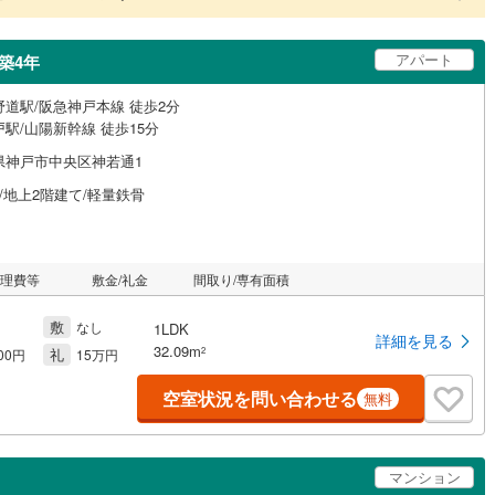
アパート
築4年
野道駅/阪急神戸本線 徒歩2分
駅/山陽新幹線 徒歩15分
県神戸市中央区神若通1
/地上2階建て/軽量鉄骨
管理費等
敷金/礼金
間取り/専有面積
敷
なし
1LDK
詳細を見る
32.09m
礼
2
000円
15万円
空室状況を問い合わせる
無料
マンション