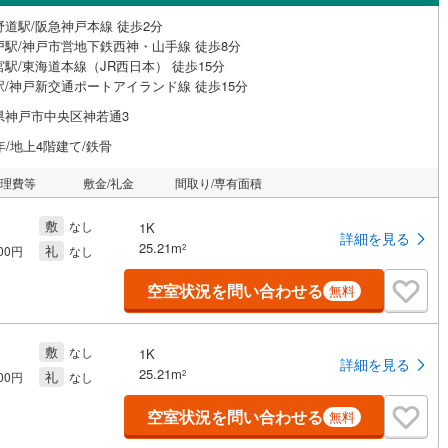
野道駅/阪急神戸本線 徒歩2分
戸駅/神戸市営地下鉄西神・山手線 徒歩8分
駅/東海道本線（JR西日本） 徒歩15分
駅/神戸新交通ポートアイランド線 徒歩15分
県神戸市中央区神若通3
年/地上4階建て/鉄骨
管理費等
敷金/礼金
間取り/専有面積
敷
なし
1K
詳細を見る
25.21m
礼
2
000円
なし
空室状況を問い合わせる
無料
敷
なし
1K
詳細を見る
25.21m
礼
2
000円
なし
空室状況を問い合わせる
無料