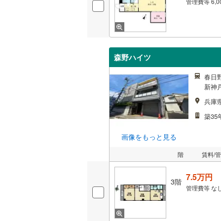
管理費等
6,
森野ハイツ
春日
新神
兵庫
築35
画像をもっと見る
階
賃料/
7.5万円
3階
管理費等
な