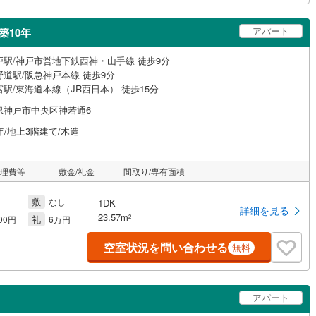
アパート
築10年
戸駅/神戸市営地下鉄西神・山手線 徒歩9分
野道駅/阪急神戸本線 徒歩9分
駅/東海道本線（JR西日本） 徒歩15分
県神戸市中央区神若通6
年/地上3階建て/木造
管理費等
敷金/礼金
間取り/専有面積
敷
なし
1DK
詳細を見る
23.57m
礼
2
000円
6万円
空室状況を問い合わせる
無料
アパート