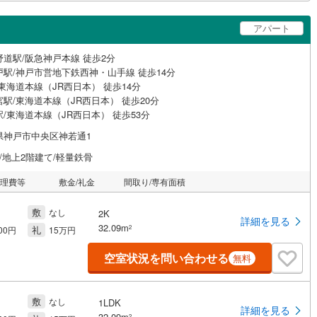
アパート
野道駅/阪急神戸本線 徒歩2分
戸駅/神戸市営地下鉄西神・山手線 徒歩14分
東海道本線（JR西日本） 徒歩14分
駅/東海道本線（JR西日本） 徒歩20分
/東海道本線（JR西日本） 徒歩53分
県神戸市中央区神若通1
/地上2階建て/軽量鉄骨
管理費等
敷金/礼金
間取り/専有面積
敷
なし
2K
詳細を見る
32.09m
礼
2
000円
15万円
空室状況を問い合わせる
無料
敷
なし
1LDK
詳細を見る
32.09m
2