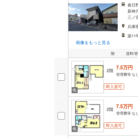
春日
新神
三ノ宮
兵庫
築11
画像をもっと見る
階
賃料/
7.5万円
2階
管理費等
な
即入居可
7.5万円
2階
管理費等
な
即入居可