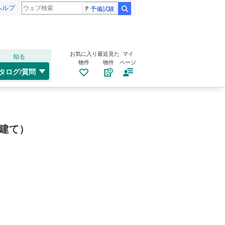
ヘルプ
予備試験
検索
お気に入り
最近見た
マイ
知る
物件
物件
ページ
タログ/質問
建て）