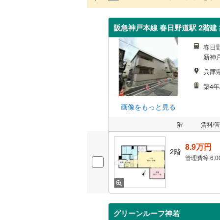
阪急神戸本線 春日野道駅 2階建 
春日
新神戸
兵庫
築4年
画像をもっと見る
階
賃料/
8.9万円
2階
管理費等
6,
グリーンルーフ神若