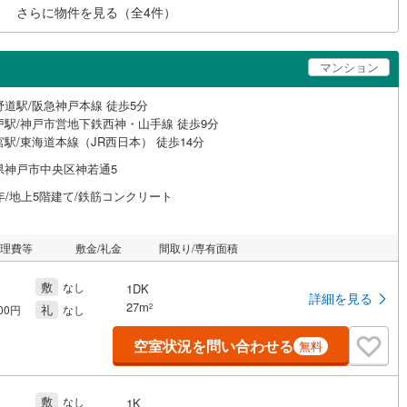
さらに物件を見る（全
4
件）
マンション
野道駅/阪急神戸本線 徒歩5分
戸駅/神戸市営地下鉄西神・山手線 徒歩9分
駅/東海道本線（JR西日本） 徒歩14分
県神戸市中央区神若通5
年/地上5階建て/鉄筋コンクリート
管理費等
敷金/礼金
間取り/専有面積
敷
なし
1DK
詳細を見る
27m
礼
2
000円
なし
空室状況を問い合わせる
無料
敷
なし
1K