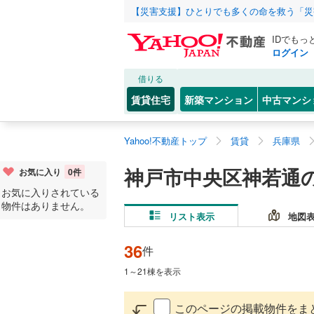
【災害支援】ひとりでも多くの命を救う「災
IDでもっ
ログイン
借りる
賃貸住宅
新築マンション
中古マンシ
Yahoo!不動産トップ
賃貸
兵庫県
神戸市中央区神若通
お気に入り
0
件
お気に入りされている
物件はありません。
リスト表示
地図
36
件
1
～
21
棟を表示
このページの掲載物件をま