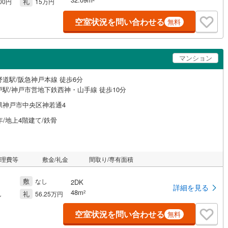
礼
000円
15万円
空室状況を問い合わせる
無料
マンション
野道駅/阪急神戸本線 徒歩6分
戸駅/神戸市営地下鉄西神・山手線 徒歩10分
県神戸市中央区神若通4
年/地上4階建て/鉄骨
管理費等
敷金/礼金
間取り/専有面積
敷
なし
2DK
詳細を見る
48m
礼
2
し
56.25万円
空室状況を問い合わせる
無料