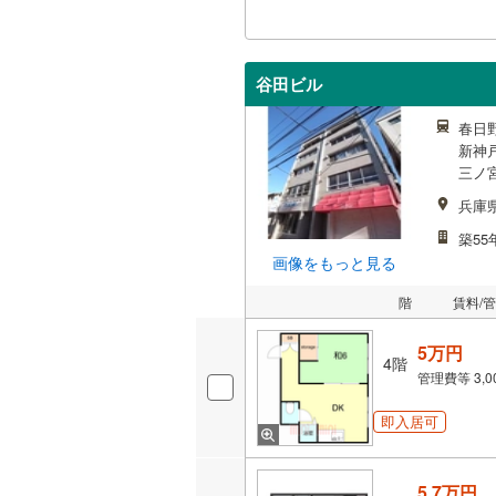
谷田ビル
春日
新神
三ノ宮
兵庫
築55
画像をもっと見る
階
賃料/
5万円
4階
管理費等
3,
即入居可
5.7万円