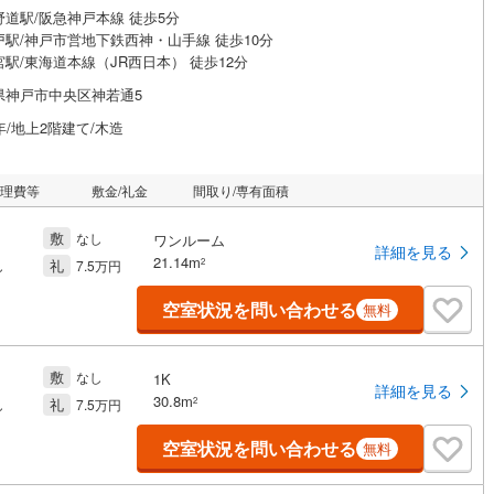
野道駅/阪急神戸本線 徒歩5分
戸駅/神戸市営地下鉄西神・山手線 徒歩10分
駅/東海道本線（JR西日本） 徒歩12分
県神戸市中央区神若通5
年/地上2階建て/木造
管理費等
敷金/礼金
間取り/専有面積
敷
なし
ワンルーム
詳細を見る
21.14m
礼
2
し
7.5万円
空室状況を問い合わせる
無料
敷
なし
1K
詳細を見る
30.8m
礼
2
し
7.5万円
空室状況を問い合わせる
無料