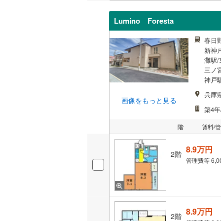
Lumino Foresta
春日
新神
灘駅/
三ノ宮
神戸駅
兵庫
画像をもっと見る
築4年
階
賃料/
8.9万円
2階
管理費等
6,
8.9万円
2階