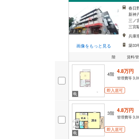
春日
新神
三ノ宮
三宮
兵庫
築33
画像をもっと見る
階
賃料/
4.8万円
4階
管理費等
3,
即入居可
4.8万円
3階
管理費等
3,
即入居可