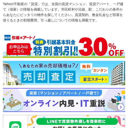
不動産会社から探す
新築マンション
マンションカタログ
希望の条件から探す
中古マンション
教えて！住まいの先生
Yahoo!不動産の「賃貸」では、全国の賃貸マンション、賃貸アパート、一戸建
て（借家）の情報を掲載しています。市区町村や沿線、駅、こだわりの条件か
らあなたにピッタリの物件を探してください。賃貸契約、敷金礼金など部屋を
テーマから探す
新築一戸建て
ランキングから探す
中古一戸建て
借りるときの初期費用、引っ越しについての情報も満載です。
注文住宅
土地
売却査定