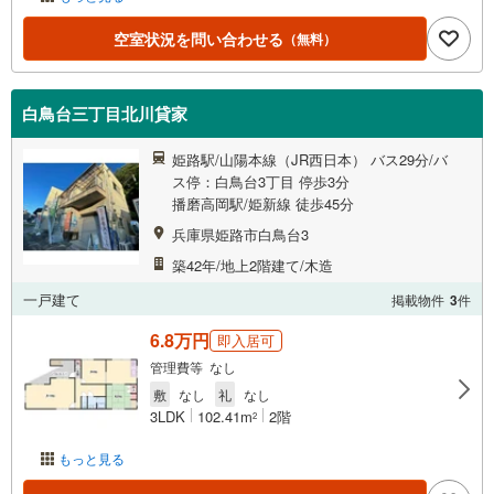
空室状況を問い合わせる
（無料）
白鳥台三丁目北川貸家
姫路駅/山陽本線（JR西日本） バス29分/バ
ス停：白鳥台3丁目 停歩3分
播磨高岡駅/姫新線 徒歩45分
兵庫県姫路市白鳥台3
築42年/地上2階建て/木造
一戸建て
掲載物件
3
件
6.8万円
即入居可
管理費等 なし
敷
なし
礼
なし
3LDK
102.41m
2階
2
もっと見る