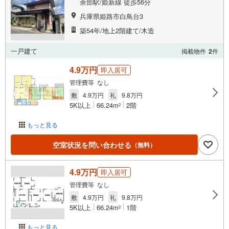
余部駅/姫新線 徒歩56分
兵庫県姫路市白鳥台3
築54年/地上2階建て/木造
一戸建て
掲載物件
2
件
4.9万円
即入居可
管理費等 なし
敷
4.9万円
礼
9.8万円
5K以上
66.24m
2階
2
もっと見る
空室状況を問い合わせる
（無料）
4.9万円
即入居可
管理費等 なし
敷
4.9万円
礼
9.8万円
5K以上
66.24m
1階
2
もっと見る