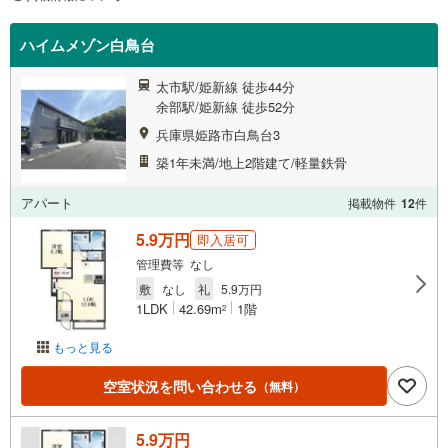
ハイムメゾン白鳥台
太市駅/姫新線 徒歩44分
余部駅/姫新線 徒歩52分
兵庫県姫路市白鳥台3
築1年未満/地上2階建て/軽量鉄骨
アパート
掲載物件
12
件
5.9万円
即入居可
管理費等 なし
敷
なし
礼
5.9万円
1LDK
42.69m
1階
2
もっと見る
空室状況を問い合わせる
（無料）
5.9万円