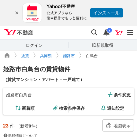
Yahoo!不動産
検索
通知
i
ログイン
ID新規取得
賃貸
兵庫県
姫路市
白鳥台
姫路市白鳥台の賃貸物件
（賃貸マンション・アパート・一戸建て）
姫路市白鳥台
条件変更
新着順
検索条件保存
通知設定
23
件
地図表示
（新着
0
件）
掲載情報について