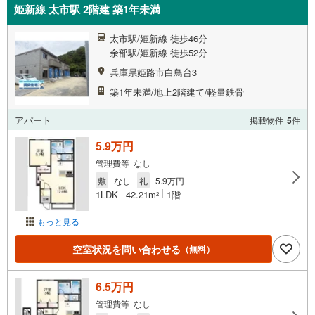
姫新線 太市駅 2階建 築1年未満
太市駅/姫新線 徒歩46分
余部駅/姫新線 徒歩52分
兵庫県姫路市白鳥台3
築1年未満/地上2階建て/軽量鉄骨
アパート
掲載物件
5
件
5.9万円
管理費等 なし
敷
なし
礼
5.9万円
1LDK
42.21m
1階
2
もっと見る
空室状況を問い合わせる
（無料）
6.5万円
管理費等 なし