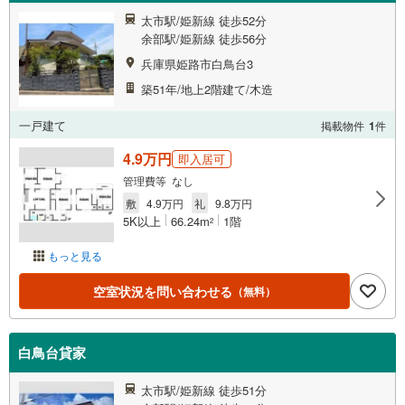
太市駅/姫新線 徒歩52分
余部駅/姫新線 徒歩56分
兵庫県姫路市白鳥台3
築51年/地上2階建て/木造
一戸建て
掲載物件
1
件
4.9万円
即入居可
管理費等 なし
敷
4.9万円
礼
9.8万円
5K以上
66.24m
1階
2
もっと見る
空室状況を問い合わせる
（無料）
白鳥台貸家
太市駅/姫新線 徒歩51分