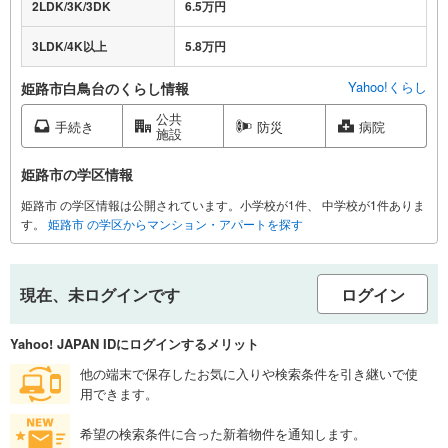
2LDK/3K/3DK
6.5万円
3LDK/4K以上
5.8万円
Yahoo!くらし
姫路市白鳥台のくらし情報
公共
手続き
防災
病院
施設
姫路市の学区情報
姫路市 の学区情報は公開されています。小学校が1件、 中学校が1件ありま
す。
姫路市 の学区からマンション・アパートを探す
現在、未ログインです
ログイン
Yahoo! JAPAN IDにログインするメリット
他の端末で保存したお気に入りや検索条件を引き継いで使
用できます。
希望の検索条件に合った新着物件を通知します。