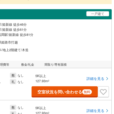
一戸建て
/姫新線 徒歩46分
/姫新線 徒歩61分
岡駅/姫新線 徒歩81分
県姫路市打越
年/地上2階建て/木造
管理費等
敷金/礼金
間取り/専有面積
敷
なし
5K以上
詳細を見る
127.93m
礼
2
し
なし
空室状況を問い合わせる
無料
敷
なし
5K以上
詳細を見る
127.93m
礼
2
し
なし