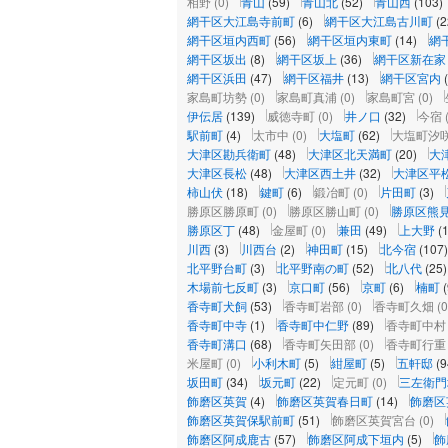
相野
(0)
青山
(59)
青山北
(52)
青山西
(103)
網干区大江島寺前町
(6)
網干区大江島古川町
(2
網干区垣内西町
(56)
網干区垣内東町
(14)
網
網干区坂出
(8)
網干区坂上
(36)
網干区新在家
網干区浜田
(47)
網干区福井
(13)
網干区宮内
家島町坊勢
(0)
家島町真浦
(0)
家島町宮
(0)
伊伝居
(139)
威徳寺町
(0)
井ノ口
(32)
今宿
駅前町
(4)
太市中
(0)
大塩町
(62)
大塩町汐
大津区勘兵衛町
(48)
大津区北天満町
(20)
大
大津区長松
(48)
大津区西土井
(32)
大津区平
柿山伏
(18)
鍵町
(6)
鍛冶町
(0)
片田町
(3)
勝原区勝原町
(0)
勝原区勝山町
(0)
勝原区熊
勝原区丁
(48)
金屋町
(0)
兼田
(49)
上大野
(
川西
(3)
川西台
(2)
神田町
(15)
北今宿
(107)
北平野台町
(3)
北平野南の町
(52)
北八代
(25)
木場前七反町
(3)
京口町
(56)
京町
(6)
楠町
(
香寺町犬飼
(53)
香寺町岩部
(0)
香寺町久畑
(0
香寺町中寺
(1)
香寺町中仁野
(89)
香寺町中村
香寺町溝口
(68)
香寺町矢田部
(0)
香寺町行重
米屋町
(0)
小利木町
(5)
紺屋町
(5)
五軒邸
(9
坂田町
(34)
坂元町
(22)
定元町
(0)
三左衛門
飾磨区英賀
(4)
飾磨区英賀春日町
(14)
飾磨区
飾磨区英賀保駅前町
(51)
飾磨区英賀宮台
(0)
飾磨区阿成鹿古
(57)
飾磨区阿成下垣内
(5)
飾