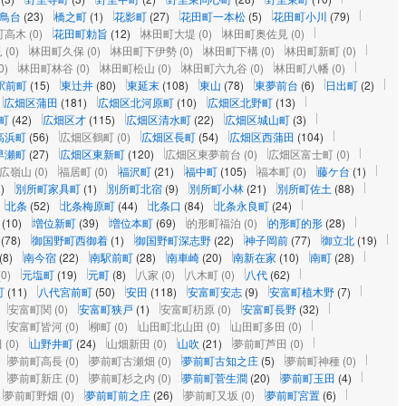
鳥台
(23)
橋之町
(1)
花影町
(27)
花田町一本松
(5)
花田町小川
(79)
町高木
(0)
花田町勅旨
(12)
林田町大堤
(0)
林田町奥佐見
(0)
見
(0)
林田町久保
(0)
林田町下伊勢
(0)
林田町下構
(0)
林田町新町
(0)
0)
林田町林谷
(0)
林田町松山
(0)
林田町六九谷
(0)
林田町八幡
(0)
駅前町
(15)
東辻井
(80)
東延末
(108)
東山
(78)
東夢前台
(6)
日出町
(2)
広畑区蒲田
(181)
広畑区北河原町
(10)
広畑区北野町
(13)
町
(42)
広畑区才
(115)
広畑区清水町
(22)
広畑区城山町
(3)
高浜町
(56)
広畑区鶴町
(0)
広畑区長町
(54)
広畑区西蒲田
(104)
早瀬町
(27)
広畑区東新町
(120)
広畑区東夢前台
(0)
広畑区富士町
(0)
広嶺山
(0)
福居町
(0)
福沢町
(21)
福中町
(105)
福本町
(0)
藤ケ台
(1)
)
別所町家具町
(1)
別所町北宿
(9)
別所町小林
(21)
別所町佐土
(88)
北条
(52)
北条梅原町
(44)
北条口
(84)
北条永良町
(24)
(10)
増位新町
(39)
増位本町
(69)
的形町福泊
(0)
的形町的形
(28)
(78)
御国野町西御着
(1)
御国野町深志野
(22)
神子岡前
(77)
御立北
(19)
(8)
南今宿
(22)
南駅前町
(28)
南車崎
(20)
南新在家
(10)
南町
(28)
(0)
元塩町
(19)
元町
(8)
八家
(0)
八木町
(0)
八代
(62)
町
(11)
八代宮前町
(50)
安田
(118)
安富町安志
(9)
安富町植木野
(7)
安富町関
(0)
安富町狭戸
(1)
安富町杤原
(0)
安富町長野
(32)
安富町皆河
(0)
柳町
(0)
山田町北山田
(0)
山田町多田
(0)
田
(0)
山野井町
(24)
山畑新田
(0)
山吹
(21)
夢前町芦田
(0)
夢前町高長
(0)
夢前町古瀬畑
(0)
夢前町古知之庄
(5)
夢前町神種
(0)
夢前町新庄
(0)
夢前町杉之内
(0)
夢前町菅生澗
(20)
夢前町玉田
(4)
夢前町野畑
(0)
夢前町前之庄
(26)
夢前町又坂
(0)
夢前町宮置
(6)