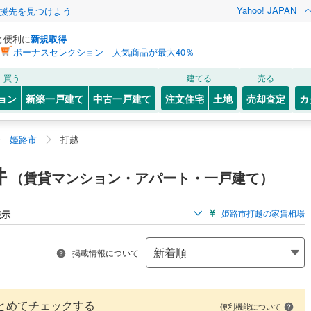
Yahoo! JAPAN
援先を見つけよう
と便利に
新規取得
ボーナスセレクション 人気商品が最大40％
買う
建てる
売る
ョン
新築一戸建て
中古一戸建て
注文住宅
土地
売却査定
カ
姫路市
打越
件
（賃貸マンション・アパート・一戸建て）
姫路市打越の家賃相場
表示
掲載情報について
とめてチェックする
便利機能について