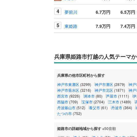
4
夢前川
6.7万円
6.5万円
5
東姫路
7.9万円
7.4万円
兵庫県姫路市打越の人気テーマか
兵庫県の他市区町村から探す
神戸市東灘区
(3299)
神戸市灘区
(2879)
神戸
神戸市垂水区
(3216)
神戸市北区
(1871)
神戸
西宮市
(9226)
洲本市
(80)
芦屋市
(1111)
伊
西脇市
(709)
宝塚市
(2704)
三木市
(1489)
丹波篠山市
(512)
養父市
(61)
丹波市
(364)
たつの市
(752)
姫路市の詳細地域から探す
※50音順