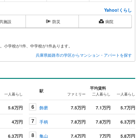
Yahoo!くらし
共施設
防災
病院
。小学校が1件、中学校が1件あります。
兵庫県姫路市の学区からマンション・アパートを探す
平均賃料
駅
一人暮らし
ファミリー
二人暮らし
一人暮らし
6
5.6万円
飾磨
7.5万円
7.1万円
5.7万円
7
4万円
手柄
7.8万円
7.8万円
6.3万円
8
6.3万円
亀山
7.4万円
7万円
5.8万円