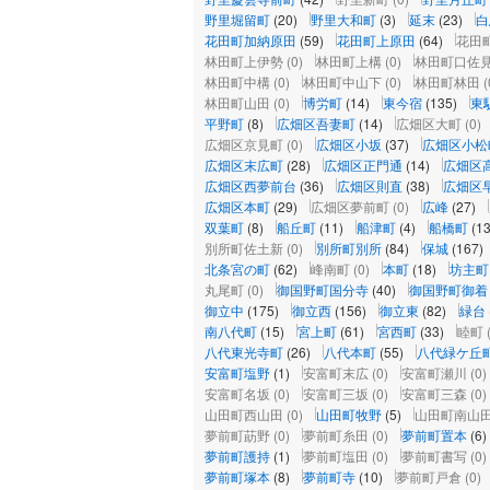
野里堀留町
(20)
野里大和町
(3)
延末
(23)
白
花田町加納原田
(59)
花田町上原田
(64)
花田
林田町上伊勢
(0)
林田町上構
(0)
林田町口佐
林田町中構
(0)
林田町中山下
(0)
林田町林田
(
林田町山田
(0)
博労町
(14)
東今宿
(135)
東
平野町
(8)
広畑区吾妻町
(14)
広畑区大町
(0)
広畑区京見町
(0)
広畑区小坂
(37)
広畑区小松
広畑区末広町
(28)
広畑区正門通
(14)
広畑区
広畑区西夢前台
(36)
広畑区則直
(38)
広畑区
広畑区本町
(29)
広畑区夢前町
(0)
広峰
(27)
双葉町
(8)
船丘町
(11)
船津町
(4)
船橋町
(13
別所町佐土新
(0)
別所町別所
(84)
保城
(167)
北条宮の町
(62)
峰南町
(0)
本町
(18)
坊主町
丸尾町
(0)
御国野町国分寺
(40)
御国野町御着
御立中
(175)
御立西
(156)
御立東
(82)
緑台
南八代町
(15)
宮上町
(61)
宮西町
(33)
睦町
八代東光寺町
(26)
八代本町
(55)
八代緑ケ丘
安富町塩野
(1)
安富町末広
(0)
安富町瀬川
(0)
安富町名坂
(0)
安富町三坂
(0)
安富町三森
(0)
山田町西山田
(0)
山田町牧野
(5)
山田町南山
夢前町莇野
(0)
夢前町糸田
(0)
夢前町置本
(6)
夢前町護持
(1)
夢前町塩田
(0)
夢前町書写
(0)
夢前町塚本
(8)
夢前町寺
(10)
夢前町戸倉
(0)