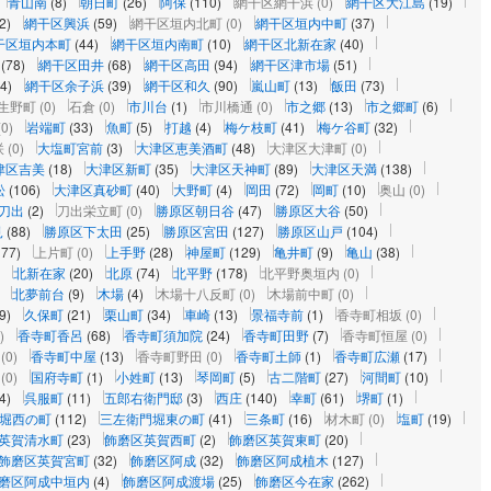
青山南
(8)
朝日町
(26)
阿保
(110)
網干区網干浜
(0)
網干区大江島
(19)
2)
網干区興浜
(59)
網干区垣内北町
(0)
網干区垣内中町
(37)
干区垣内本町
(44)
網干区垣内南町
(10)
網干区北新在家
(40)
(78)
網干区田井
(68)
網干区高田
(94)
網干区津市場
(51)
(4)
網干区余子浜
(39)
網干区和久
(90)
嵐山町
(13)
飯田
(73)
生野町
(0)
石倉
(0)
市川台
(1)
市川橋通
(0)
市之郷
(13)
市之郷町
(6)
(0)
岩端町
(33)
魚町
(5)
打越
(4)
梅ケ枝町
(41)
梅ケ谷町
(32)
咲
(0)
大塩町宮前
(3)
大津区恵美酒町
(48)
大津区大津町
(0)
津区吉美
(18)
大津区新町
(35)
大津区天神町
(89)
大津区天満
(138)
松
(106)
大津区真砂町
(40)
大野町
(4)
岡田
(72)
岡町
(10)
奥山
(0)
刀出
(2)
刀出栄立町
(0)
勝原区朝日谷
(47)
勝原区大谷
(50)
見
(88)
勝原区下太田
(25)
勝原区宮田
(127)
勝原区山戸
(104)
177)
上片町
(0)
上手野
(28)
神屋町
(129)
亀井町
(9)
亀山
(38)
北新在家
(20)
北原
(74)
北平野
(178)
北平野奥垣内
(0)
北夢前台
(9)
木場
(4)
木場十八反町
(0)
木場前中町
(0)
9)
久保町
(21)
栗山町
(34)
車崎
(13)
景福寺前
(1)
香寺町相坂
(0)
)
香寺町香呂
(68)
香寺町須加院
(24)
香寺町田野
(7)
香寺町恒屋
(0)
(0)
香寺町中屋
(13)
香寺町野田
(0)
香寺町土師
(1)
香寺町広瀬
(17)
(0)
国府寺町
(1)
小姓町
(13)
琴岡町
(5)
古二階町
(27)
河間町
(10)
4)
呉服町
(11)
五郎右衛門邸
(3)
西庄
(140)
幸町
(61)
堺町
(1)
堀西の町
(112)
三左衛門堀東の町
(41)
三条町
(16)
材木町
(0)
塩町
(19)
英賀清水町
(23)
飾磨区英賀西町
(2)
飾磨区英賀東町
(20)
飾磨区英賀宮町
(32)
飾磨区阿成
(32)
飾磨区阿成植木
(127)
磨区阿成中垣内
(4)
飾磨区阿成渡場
(25)
飾磨区今在家
(262)