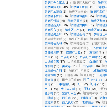
飾磨区今在家北
(21)
飾磨区入船町
(0)
飾磨区
飾磨区鎌倉町
(42)
飾磨区上野田
(115)
飾磨区
飾磨区加茂南
(2)
飾磨区御幸
(0)
飾磨区栄町
(
飾磨区下野田
(56)
飾磨区城南町
(75)
飾磨区
飾磨区付城
(46)
飾磨区天神
(35)
飾磨区都倉
飾磨区西浜町
(29)
飾磨区野田町
(51)
飾磨区
飾磨区宮
(11)
飾磨区三宅
(31)
飾磨区妻鹿
(5
飾磨区矢倉町
(17)
飾磨区山崎
(42)
飾磨区山
飾東町大釜新
(0)
飾東町小原
(0)
飾東町小原
飾東町佐良和
(65)
飾東町塩崎
(0)
飾東町志吹
飾東町夕陽ケ丘
(0)
四郷町明田
(0)
四郷町上
四郷町見野
(8)
四郷町山脇
(12)
東雲町
(41)
白国
(196)
白浜町
(115)
白浜町宇佐崎北
(54)
白浜町寺家
(37)
白浜町灘浜
(0)
白銀町
(1)
神和町
(10)
実法寺
(11)
十二所前町
(16)
城
城東町竹之門
(5)
城東町中河原
(0)
城東町野
総社本町
(17)
田井台
(0)
高岡新町
(0)
高尾
田寺東
(84)
田寺山手町
(0)
玉手（たまて）
(3
中地
(16)
中地南町
(4)
町田
(2)
町坪
(102)
土山
(159)
土山東の町
(14)
手柄
(128)
天神
豊沢町
(56)
豊富町甲丘
(8)
豊富町神谷
(0)
二階町
(20)
西今宿
(223)
西駅前町
(4)
西新
西延末
(23)
西八代町
(25)
西夢前台
(15)
西
野里慶雲寺前町
(42)
野里新町
(0)
野里月丘町