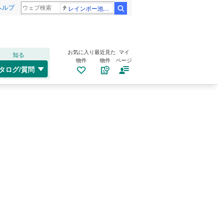
ヘルプ
レインボー池田 佐藤佳奈アナ
検索
お気に入り
最近見た
マイ
知る
物件
物件
ページ
タログ/質問