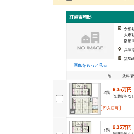
打越吉崎邸
余部駅
太市駅
播磨高
兵庫
築50
画像をもっと見る
階
賃料/
9.35万円
2階
管理費等
な
即入居可
9.35万円
1階
管理費等
な