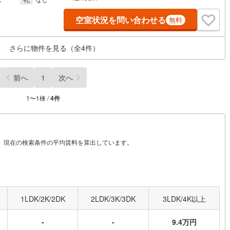
空室状況を問い合わせる
無料
さらに物件を見る（全
4
件）
前へ
1
次へ
1
〜
1
棟 /
4
件
から、現在の検索条件の平均賃料を算出しています。
1LDK/2K/2DK
2LDK/3K/3DK
3LDK/4K以上
-
-
9.4万円