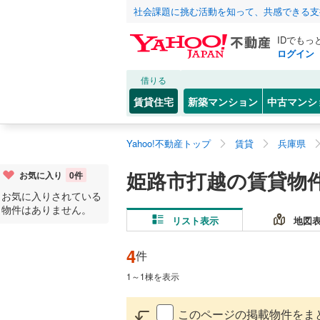
社会課題に挑む活動を知って、共感できる支
IDでもっ
ログイン
借りる
賃貸住宅
新築マンション
中古マンシ
Yahoo!不動産トップ
賃貸
兵庫県
姫路市打越の賃貸物
お気に入り
0
件
お気に入りされている
物件はありません。
リスト表示
地図
4
件
1
～
1
棟を表示
このページの掲載物件をま