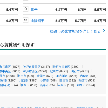
9
5.4万円
網干
6.2万円
6万円
5.5万円
10
6.2万円
山陽網干
5.8万円
5.7万円
5.4万円
姫路市の家賃相場を詳しく見る
ら賃貸物件を探す
市兵庫区
(4877)
神戸市長田区
(3137)
神戸市須磨区
(2302)
市中央区
(6613)
神戸市西区
(2726)
尼崎市
(8471)
明石市
(4931)
丹市
(2308)
相生市
(599)
豊岡市
(572)
加古川市
(3296)
赤穂市
(531)
高砂市
(1260)
川西市
(1386)
小野市
(608)
三田市
(382)
加西市
(501)
南あわじ市
(4)
朝来市
(288)
淡路市
(25)
宍粟市
(163)
加東市
(1574)