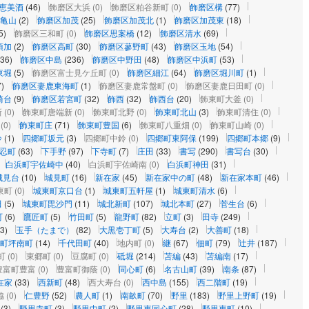
恵美酒
(46)
飾磨区大浜
(0)
飾磨区粕谷新町
(0)
飾磨区構
(77)
亀山
(2)
飾磨区加茂
(25)
飾磨区加茂北
(1)
飾磨区加茂東
(18)
5)
飾磨区三和町
(0)
飾磨区思案橋
(12)
飾磨区清水
(69)
須加
(2)
飾磨区高町
(30)
飾磨区蓼野町
(43)
飾磨区玉地
(54)
(36)
飾磨区中島
(236)
飾磨区中野田
(48)
飾磨区中浜町
(53)
東堀
(5)
飾磨区富士見ケ丘町
(0)
飾磨区細江
(64)
飾磨区堀川町
(1)
7)
飾磨区妻鹿東海町
(1)
飾磨区妻鹿常盤町
(0)
飾磨区妻鹿日田町
(0)
崎台
(9)
飾磨区若宮町
(32)
飾西
(32)
飾西台
(20)
飾東町大釜
(0)
新
(0)
飾東町唐端新
(0)
飾東町北野
(0)
飾東町北山
(3)
飾東町清住
(0)
(0)
飾東町庄
(71)
飾東町豊国
(6)
飾東町八重畑
(0)
飾東町山崎
(0)
鈴
(1)
四郷町坂元
(3)
四郷町中鈴
(0)
四郷町東阿保
(199)
四郷町本郷
(9)
忍町
(63)
下手野
(97)
下寺町
(7)
庄田
(33)
書写
(290)
書写台
(30)
白浜町宇佐崎中
(40)
白浜町宇佐崎南
(0)
白浜町神田
(31)
城見台
(10)
城見町
(16)
新在家
(45)
新在家中の町
(48)
新在家本町
(46)
東町
(0)
城東町京口台
(1)
城東町五軒屋
(1)
城東町清水
(6)
田
(5)
城東町毘沙門
(11)
城北新町
(107)
城北本町
(27)
菅生台
(6)
町
(6)
鷹匠町
(5)
竹田町
(5)
龍野町
(82)
立町
(3)
田寺
(249)
3)
玉手（たまで）
(82)
大黒壱丁町
(5)
大寿台
(2)
大善町
(18)
町坪南町
(14)
千代田町
(40)
地内町
(0)
継
(67)
佃町
(79)
辻井
(187)
町
(0)
東郷町
(0)
豆腐町
(0)
砥堀
(214)
苫編
(43)
苫編南
(17)
豊富町豊富
(0)
豊富町御蔭
(0)
同心町
(6)
名古山町
(39)
南条
(87)
在家
(33)
西新町
(48)
西大寿台
(0)
西中島
(155)
西二階町
(19)
脇
(0)
仁豊野
(52)
農人町
(1)
南畝町
(70)
野里
(183)
野里上野町
(19)
(3)
野里寺町
(3)
野里中町
(2)
野里東同心町
(28)
野里東町
(10)