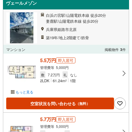
ヴェールメゾン
白浜の宮駅/山陽電鉄本線 徒歩20分
妻鹿駅/山陽電鉄本線 徒歩20分
兵庫県姫路市北原
築19年/地上2階建て/鉄骨
マンション
掲載物件
3
件
5.5万円
即入居可
管理費等 5,000円
敷
7.2万円
礼
なし
2LDK
61.24m
1階
2
もっと見る
空室状況を問い合わせる
（無料）
5.7万円
即入居可
管理費等 5,000円