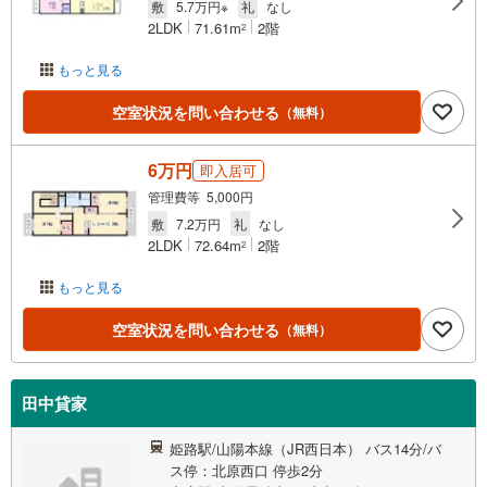
敷
5.7万円※
礼
なし
2LDK
71.61m
2階
2
もっと見る
空室状況を問い合わせる
（無料）
6万円
即入居可
管理費等 5,000円
敷
7.2万円
礼
なし
2LDK
72.64m
2階
2
もっと見る
空室状況を問い合わせる
（無料）
田中貸家
姫路駅/山陽本線（JR西日本） バス14分/バ
ス停：北原西口 停歩2分