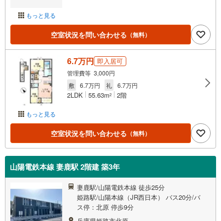
もっと見る
空室状況を問い合わせる
（無料）
6.7万円
即入居可
管理費等 3,000円
敷
6.7万円
礼
6.7万円
2LDK
55.63m
2階
2
もっと見る
空室状況を問い合わせる
（無料）
山陽電鉄本線 妻鹿駅 2階建 築3年
妻鹿駅/山陽電鉄本線 徒歩25分
姫路駅/山陽本線（JR西日本） バス20分/バ
ス停：北原 停歩9分
兵庫県姫路市北原