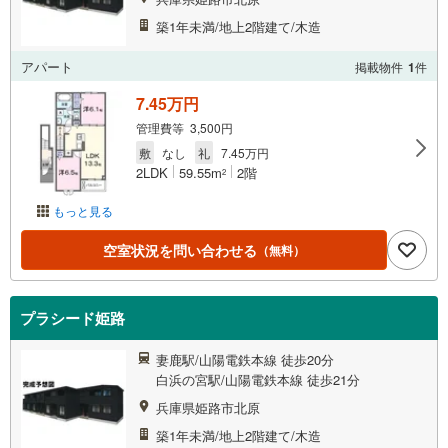
築1年未満/地上2階建て/木造
アパート
掲載物件
1
件
7.45万円
管理費等 3,500円
敷
なし
礼
7.45万円
2LDK
59.55m
2階
2
もっと見る
空室状況を問い合わせる
（無料）
プラシード姫路
妻鹿駅/山陽電鉄本線 徒歩20分
白浜の宮駅/山陽電鉄本線 徒歩21分
兵庫県姫路市北原
築1年未満/地上2階建て/木造