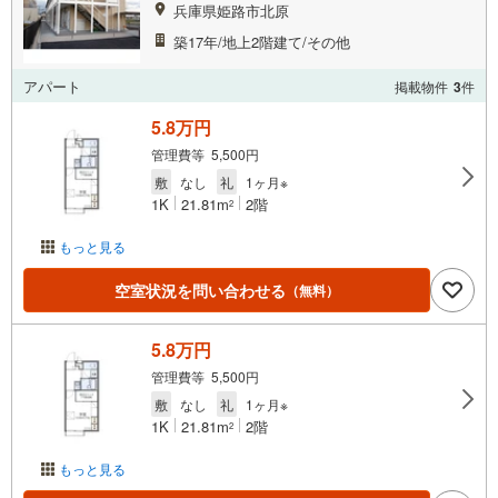
兵庫県姫路市北原
築17年/地上2階建て/その他
アパート
掲載物件
3
件
5.8万円
管理費等 5,500円
敷
なし
礼
1ヶ月※
1K
21.81m
2階
2
もっと見る
空室状況を問い合わせる
（無料）
5.8万円
管理費等 5,500円
敷
なし
礼
1ヶ月※
1K
21.81m
2階
2
もっと見る