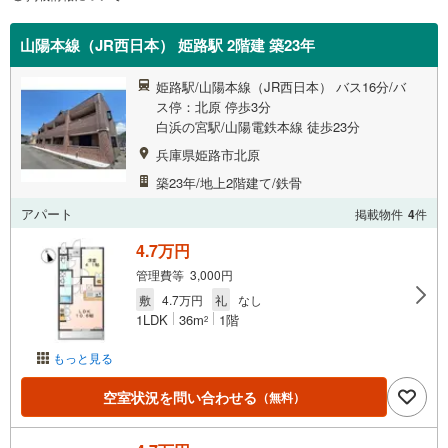
山陽本線（JR西日本） 姫路駅 2階建 築23年
姫路駅/山陽本線（JR西日本） バス16分/バ
ス停：北原 停歩3分
白浜の宮駅/山陽電鉄本線 徒歩23分
兵庫県姫路市北原
築23年/地上2階建て/鉄骨
アパート
掲載物件
4
件
4.7万円
管理費等 3,000円
敷
4.7万円
礼
なし
1LDK
36m
1階
2
もっと見る
空室状況を問い合わせる
（無料）