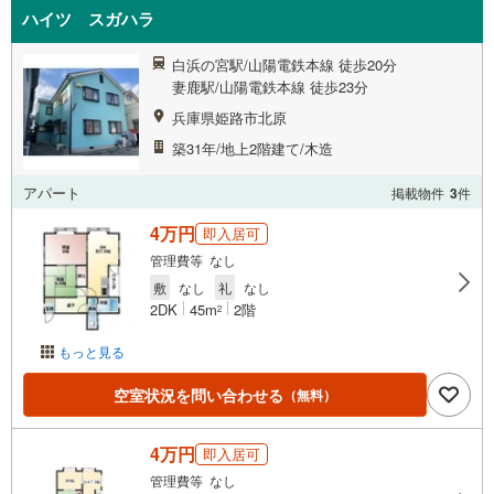
ハイツ スガハラ
白浜の宮駅/山陽電鉄本線 徒歩20分
妻鹿駅/山陽電鉄本線 徒歩23分
兵庫県姫路市北原
築31年/地上2階建て/木造
アパート
掲載物件
3
件
4万円
即入居可
管理費等 なし
敷
なし
礼
なし
2DK
45m
2階
2
もっと見る
空室状況を問い合わせる
（無料）
4万円
即入居可
管理費等 なし