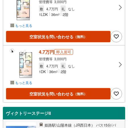
管理費等 3,000円
敷
4.7万円
礼
なし
1LDK
36m
2階
2
もっと見る
空室状況を問い合わせる
（無料）
4.7万円
即入居可
管理費等 3,000円
敷
4.7万円
礼
なし
1DK
36m
2階
2
もっと見る
空室状況を問い合わせる
（無料）
ヴィクトリーステージII
姫路駅/山陽本線（JR西日本） バス15分/バ