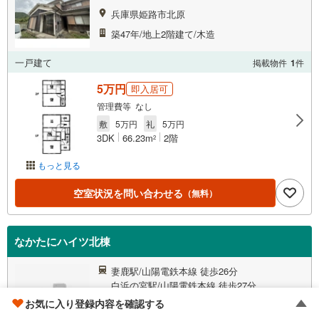
兵庫県姫路市北原
築47年/地上2階建て/木造
一戸建て
掲載物件
1
件
5万円
即入居可
管理費等 なし
敷
5万円
礼
5万円
3DK
66.23m
2階
2
もっと見る
空室状況を問い合わせる
（無料）
なかたにハイツ北棟
妻鹿駅/山陽電鉄本線 徒歩26分
白浜の宮駅/山陽電鉄本線 徒歩27分
お気に入り登録内容を確認する
兵庫県姫路市北原