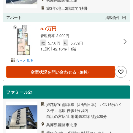
築3年/地上2階建て/鉄骨
アパート
掲載物件
1
件
5.7万円
管理費等 3,000円
敷
5.7万円
礼
5.7万円
1LDK
42.16m
1階
2
もっと見る
空室状況を問い合わせる
（無料）
ファミール21
姫路駅/山陽本線（JR西日本） バス16分/バ
ス停：北原 停歩1分以内
白浜の宮駅/山陽電鉄本線 徒歩20分
兵庫県姫路市北原
築36年/地上4階建て/鉄筋コンクリート