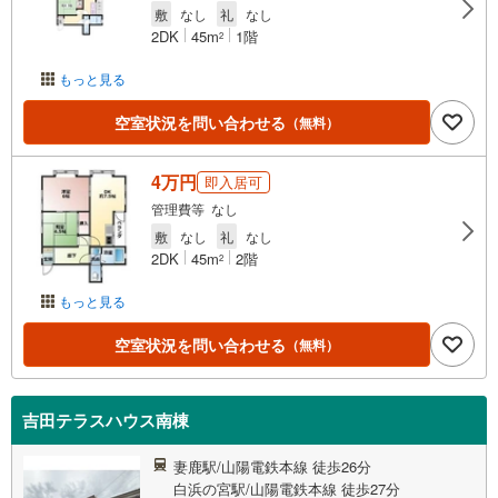
敷
なし
礼
なし
2DK
45m
1階
2
もっと見る
空室状況を問い合わせる
（無料）
4万円
即入居可
管理費等 なし
敷
なし
礼
なし
2DK
45m
2階
2
もっと見る
空室状況を問い合わせる
（無料）
吉田テラスハウス南棟
妻鹿駅/山陽電鉄本線 徒歩26分
白浜の宮駅/山陽電鉄本線 徒歩27分