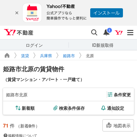
Yahoo!不動産
検索
通知
i
ログイン
ID新規取得
賃貸
兵庫県
姫路市
北原
姫路市北原の賃貸物件
（賃貸マンション・アパート・一戸建て）
姫路市北原
条件変更
新着順
検索条件保存
通知設定
71
件
地図表示
（新着
0
件）
掲載情報について