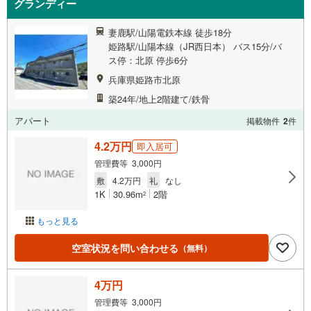
グランディー
妻鹿駅/山陽電鉄本線 徒歩18分
姫路駅/山陽本線（JR西日本） バス15分/バ
ス停：北原 停歩6分
兵庫県姫路市北原
築24年/地上2階建て/鉄骨
アパート
掲載物件
2
件
4.2万円
即入居可
管理費等 3,000円
敷
4.2万円
礼
なし
1K
30.96m
2階
2
もっと見る
空室状況を問い合わせる
（無料）
4万円
管理費等 3,000円