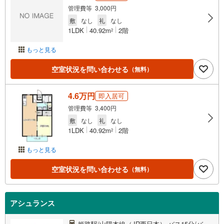
管理費等 3,000円
敷
なし
礼
なし
1LDK
40.92m
2階
2
もっと見る
空室状況を問い合わせる
（無料）
4.6万円
即入居可
管理費等 3,400円
敷
なし
礼
なし
1LDK
40.92m
2階
2
もっと見る
空室状況を問い合わせる
（無料）
アシュランス
姫路駅/山陽本線（JR西日本） バス15分/バ