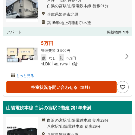
白浜の宮駅/山陽電鉄本線 徒歩21分
兵庫県姫路市北原
築15年/地上2階建て/木造
アパート
掲載物件
1
件
5万円
管理費等 3,500円
敷
なし
礼
6万円
1LDK
42.19m
1階
2
もっと見る
空室状況を問い合わせる
（無料）
山陽電鉄本線 白浜の宮駅 2階建 築1年未満
白浜の宮駅/山陽電鉄本線 徒歩23分
八家駅/山陽電鉄本線 徒歩29分
兵庫県姫路市北原