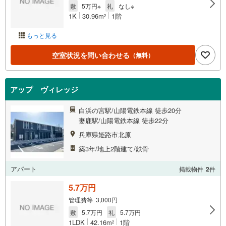
敷
5万円※
礼
なし※
1K
30.96m
1階
2
もっと見る
空室状況を問い合わせる
（無料）
アップ ヴィレッジ
白浜の宮駅/山陽電鉄本線 徒歩20分
妻鹿駅/山陽電鉄本線 徒歩22分
兵庫県姫路市北原
築3年/地上2階建て/鉄骨
アパート
掲載物件
2
件
5.7万円
管理費等 3,000円
敷
5.7万円
礼
5.7万円
1LDK
42.16m
1階
2