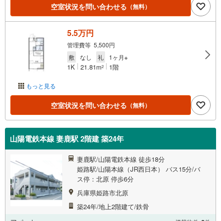
空室状況を問い合わせる
（無料）
5.5万円
管理費等 5,500円
敷
なし
礼
1ヶ月※
1K
21.81m
1階
2
もっと見る
空室状況を問い合わせる
（無料）
山陽電鉄本線 妻鹿駅 2階建 築24年
妻鹿駅/山陽電鉄本線 徒歩18分
姫路駅/山陽本線（JR西日本） バス15分/バ
ス停：北原 停歩6分
兵庫県姫路市北原
築24年/地上2階建て/鉄骨