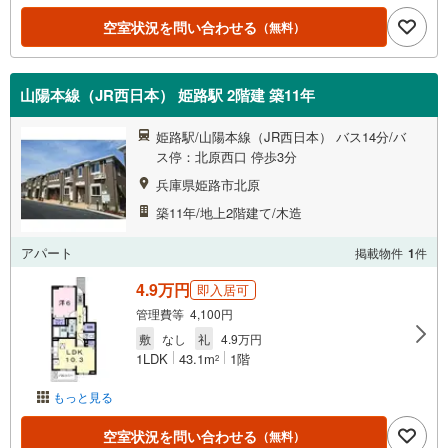
空室状況を問い合わせる
（無料）
山陽本線（JR西日本） 姫路駅 2階建 築11年
姫路駅/山陽本線（JR西日本） バス14分/バ
ス停：北原西口 停歩3分
兵庫県姫路市北原
築11年/地上2階建て/木造
アパート
掲載物件
1
件
4.9万円
即入居可
管理費等 4,100円
敷
なし
礼
4.9万円
1LDK
43.1m
1階
2
もっと見る
空室状況を問い合わせる
（無料）