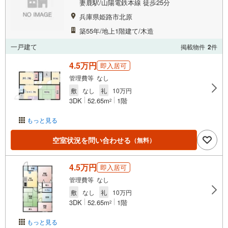
妻鹿駅/山陽電鉄本線 徒歩25分
兵庫県姫路市北原
築55年/地上1階建て/木造
一戸建て
掲載物件
2
件
4.5万円
即入居可
管理費等 なし
敷
なし
礼
10万円
3DK
52.65m
1階
2
もっと見る
空室状況を問い合わせる
（無料）
4.5万円
即入居可
管理費等 なし
敷
なし
礼
10万円
3DK
52.65m
1階
2
もっと見る