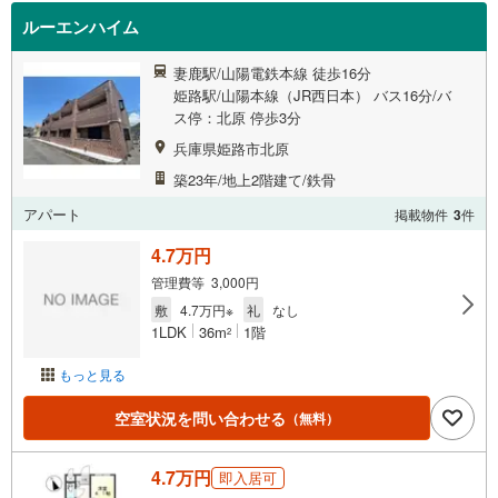
ルーエンハイム
妻鹿駅/山陽電鉄本線 徒歩16分
姫路駅/山陽本線（JR西日本） バス16分/バ
ス停：北原 停歩3分
兵庫県姫路市北原
築23年/地上2階建て/鉄骨
アパート
掲載物件
3
件
4.7万円
管理費等 3,000円
敷
4.7万円※
礼
なし
1LDK
36m
1階
2
もっと見る
空室状況を問い合わせる
（無料）
4.7万円
即入居可