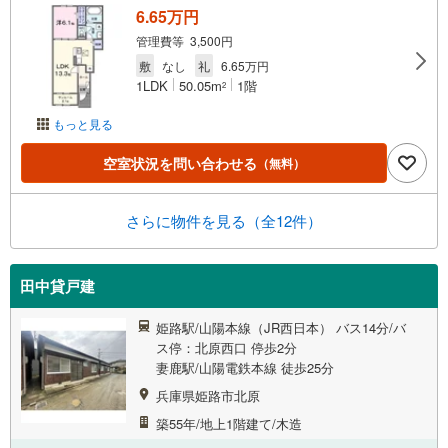
6.65万円
管理費等 3,500円
敷
なし
礼
6.65万円
1LDK
50.05m
1階
2
もっと見る
空室状況を問い合わせる
（無料）
さらに物件を見る（全12件）
田中貸戸建
姫路駅/山陽本線（JR西日本） バス14分/バ
ス停：北原西口 停歩2分
妻鹿駅/山陽電鉄本線 徒歩25分
兵庫県姫路市北原
築55年/地上1階建て/木造