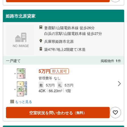
姫路市北原貸家
妻鹿駅/山陽電鉄本線 徒歩26分
白浜の宮駅/山陽電鉄本線 徒歩27分
兵庫県姫路市北原
築47年/地上2階建て/木造
一戸建て
掲載物件
1
件
5万円
即入居可
管理費等 なし
敷
5万円
礼
5万円
4DK
66.23m
1階
2
もっと見る
空室状況を問い合わせる
（無料）