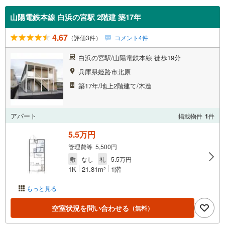
山陽電鉄本線 白浜の宮駅 2階建 築17年
4.67
（評価3件）
コメント4件
白浜の宮駅/山陽電鉄本線 徒歩19分
兵庫県姫路市北原
築17年/地上2階建て/木造
アパート
掲載物件
1
件
5.5万円
管理費等 5,500円
敷
なし
礼
5.5万円
1K
21.81m
1階
2
もっと見る
空室状況を問い合わせる
（無料）