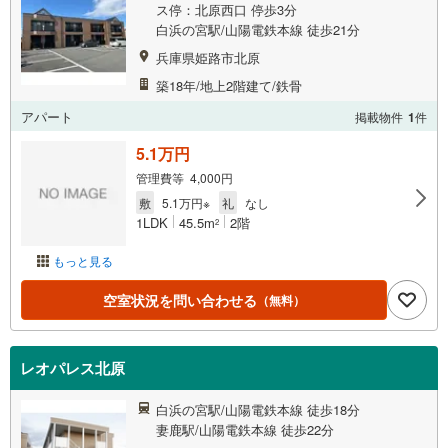
ス停：北原西口 停歩3分
白浜の宮駅/山陽電鉄本線 徒歩21分
兵庫県姫路市北原
築18年/地上2階建て/鉄骨
アパート
掲載物件
1
件
5.1万円
管理費等 4,000円
敷
5.1万円※
礼
なし
1LDK
45.5m
2階
2
もっと見る
空室状況を問い合わせる
（無料）
レオパレス北原
白浜の宮駅/山陽電鉄本線 徒歩18分
妻鹿駅/山陽電鉄本線 徒歩22分