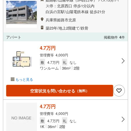
ス停：北原西口 停歩1分以内
白浜の宮駅/山陽電鉄本線 徒歩21分
兵庫県姫路市北原
築23年/地上2階建て/鉄骨
アパート
掲載物件
4
件
4.7万円
管理費等 4,000円
敷
4.7万円
礼
なし
ワンルーム
36m
2階
2
もっと見る
空室状況を問い合わせる
（無料）
4.7万円
管理費等 4,000円
敷
4.7万円
礼
なし
1K
36m
2階
2