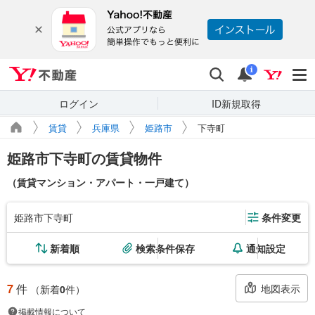
Yahoo!不動産
検索
通知
i
ログイン
ID新規取得
賃貸
兵庫県
姫路市
下寺町
姫路市下寺町の賃貸物件
（賃貸マンション・アパート・一戸建て）
姫路市下寺町
条件変更
新着順
検索条件保存
通知設定
7
件
地図表示
（新着
0
件）
掲載情報について