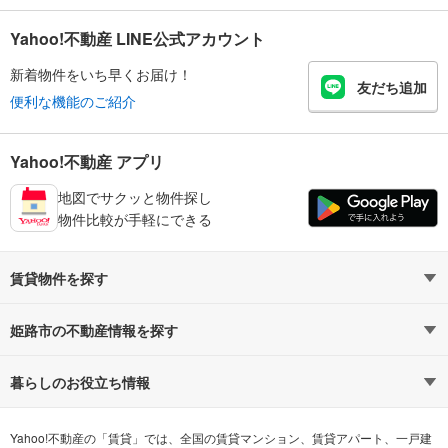
Yahoo!不動産 LINE公式アカウント
新着物件をいち早くお届け！
友だち追加
便利な機能のご紹介
Yahoo!不動産 アプリ
地図でサクッと物件探し
物件比較が手軽にできる
賃貸物件を探す
路線・駅から探す
地域から探す
姫路市の不動産情報を探す
通勤時間から探す
不動産・住宅
家賃相場から探す
賃貸住宅
暮らしのお役立ち情報
不動産会社から探す
新築マンション
マンションカタログ
希望の条件から探す
中古マンション
教えて！住まいの先生
Yahoo!不動産の「賃貸」では、全国の賃貸マンション、賃貸アパート、一戸建