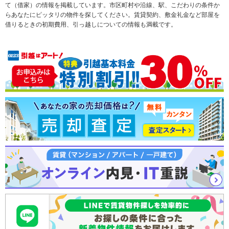
て（借家）の情報を掲載しています。市区町村や沿線、駅、こだわりの条件か
らあなたにピッタリの物件を探してください。賃貸契約、敷金礼金など部屋を
テーマから探す
新築一戸建て
ランキングから探す
中古一戸建て
借りるときの初期費用、引っ越しについての情報も満載です。
注文住宅
土地
売却査定