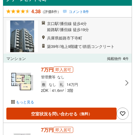
4.38
（評価8件）
コメント8件
京口駅/播但線 徒歩4分
姫路駅/播但線 徒歩19分
兵庫県姫路市下寺町
築39年/地上9階建て/鉄筋コンクリート
マンション
掲載物件
4
件
7万円
即入居可
管理費等 なし
敷
なし
礼
14万円
2DK
41.6m
3階
2
もっと見る
空室状況を問い合わせる
（無料）
7万円
即入居可