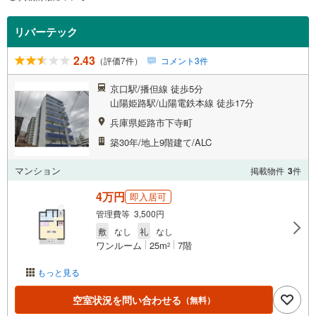
リバーテック
2.43
（評価7件）
コメント3件
京口駅/播但線 徒歩5分
山陽姫路駅/山陽電鉄本線 徒歩17分
兵庫県姫路市下寺町
築30年/地上9階建て/ALC
マンション
掲載物件
3
件
4万円
即入居可
管理費等 3,500円
敷
なし
礼
なし
ワンルーム
25m
7階
2
もっと見る
空室状況を問い合わせる
（無料）