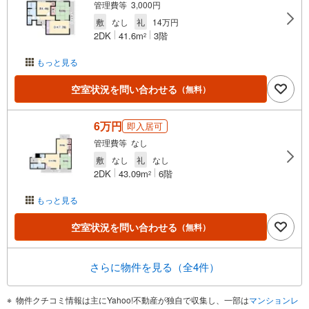
管理費等 3,000円
敷
なし
礼
14万円
2DK
41.6m
3階
2
もっと見る
空室状況を問い合わせる
（無料）
6万円
即入居可
管理費等 なし
敷
なし
礼
なし
2DK
43.09m
6階
2
もっと見る
空室状況を問い合わせる
（無料）
さらに物件を見る（全4件）
物件クチコミ情報は主にYahoo!不動産が独自で収集し、一部は
マンションレ