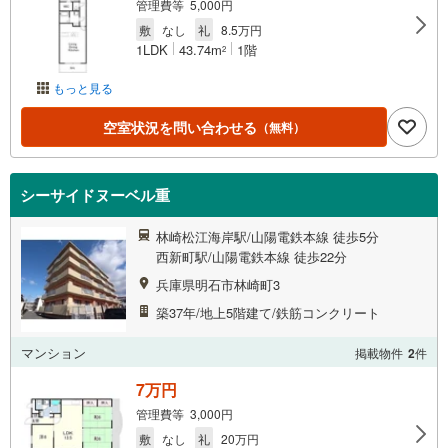
管理費等 5,000円
敷
なし
礼
8.5万円
1LDK
43.74m
1階
2
もっと見る
空室状況を問い合わせる
（無料）
シーサイドヌーベル重
林崎松江海岸駅/山陽電鉄本線 徒歩5分
西新町駅/山陽電鉄本線 徒歩22分
兵庫県明石市林崎町3
築37年/地上5階建て/鉄筋コンクリート
マンション
掲載物件
2
件
7万円
管理費等 3,000円
敷
なし
礼
20万円