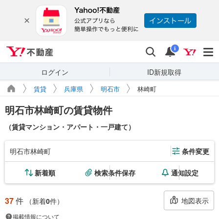
Yahoo!不動産
検索
通知
i
ログイン
ID新規取得
賃貸
兵庫県
明石市
林崎町
明石市林崎町の賃貸物件
（賃貸マンション・アパート・一戸建て）
明石市林崎町
条件変更
新着順
検索条件保存
通知設定
37
件
地図表示
（新着
0
件）
掲載情報について