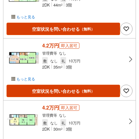
2DK
44m
3階
2
もっと見る
空室状況を問い合わせる
（無料）
4.2万円
即入居可
管理費等 なし
敷
なし
礼
10万円
2DK
35m
3階
2
もっと見る
空室状況を問い合わせる
（無料）
4.2万円
即入居可
管理費等 なし
敷
なし
礼
10万円
2DK
30m
3階
2