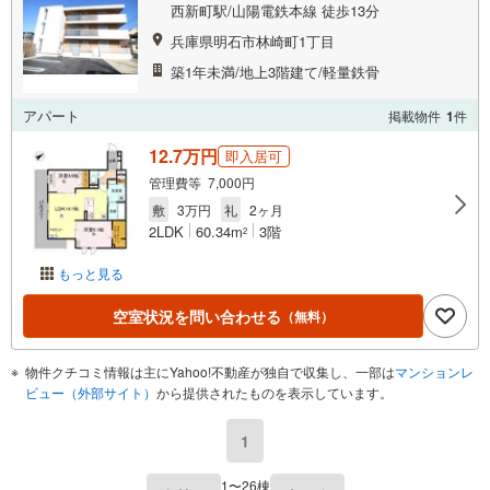
西新町駅/山陽電鉄本線 徒歩13分
兵庫県明石市林崎町1丁目
築1年未満/地上3階建て/軽量鉄骨
アパート
掲載物件
1
件
12.7万円
即入居可
管理費等 7,000円
敷
3万円
礼
2ヶ月
2LDK
60.34m
3階
2
もっと見る
空室状況を問い合わせる
（無料）
物件クチコミ情報は主にYahoo!不動産が独自で収集し、一部は
マンションレ
ビュー（外部サイト）
から提供されたものを表示しています。
1
1〜26棟