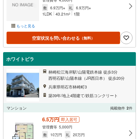
敷
6.9万円※
礼
6.9万円※
1LDK
43.21m
1階
2
もっと見る
空室状況を問い合わせる
（無料）
ホワイトビラ
林崎松江海岸駅/山陽電鉄本線 徒歩3分
西明石駅/山陽本線（JR西日本） 徒歩20分
兵庫県明石市林崎町3
築39年/地上4階建て/鉄筋コンクリート
マンション
掲載物件
2
件
6.5万円
即入居可
管理費等 5,000円
敷
10万円
礼
20万円