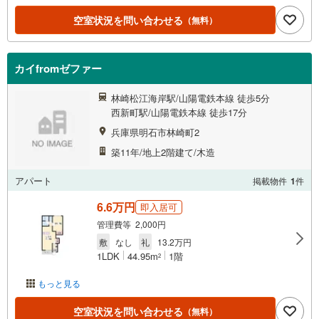
空室状況を問い合わせる
（無料）
カイfromゼファー
林崎松江海岸駅/山陽電鉄本線 徒歩5分
西新町駅/山陽電鉄本線 徒歩17分
兵庫県明石市林崎町2
築11年/地上2階建て/木造
アパート
掲載物件
1
件
6.6万円
即入居可
管理費等 2,000円
敷
なし
礼
13.2万円
1LDK
44.95m
1階
2
もっと見る
空室状況を問い合わせる
（無料）