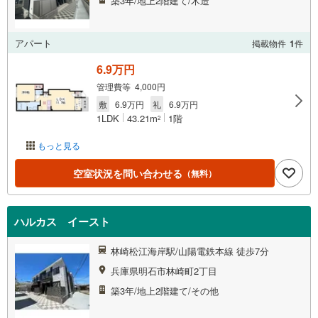
築3年/地上2階建て/木造
アパート
掲載物件
1
件
6.9万円
管理費等 4,000円
敷
6.9万円
礼
6.9万円
1LDK
43.21m
1階
2
もっと見る
空室状況を問い合わせる
（無料）
ハルカス イースト
林崎松江海岸駅/山陽電鉄本線 徒歩7分
兵庫県明石市林崎町2丁目
築3年/地上2階建て/その他