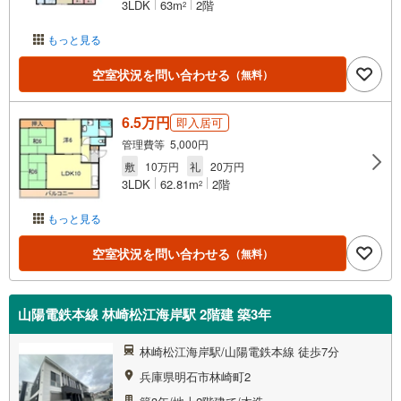
3LDK
63m
2階
2
もっと見る
空室状況を問い合わせる
（無料）
6.5万円
即入居可
管理費等 5,000円
敷
10万円
礼
20万円
3LDK
62.81m
2階
2
もっと見る
空室状況を問い合わせる
（無料）
山陽電鉄本線 林崎松江海岸駅 2階建 築3年
林崎松江海岸駅/山陽電鉄本線 徒歩7分
兵庫県明石市林崎町2