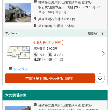
林崎松江海岸駅/山陽電鉄本線 徒歩5分
明石駅/山陽本線（JR西日本） バス10分/バ
ス停：林崎 停歩5分
兵庫県明石市林崎町2丁目
築11年/地上2階建て/木造
アパート
掲載物件
1
件
6.6万円
即入居可
管理費等 2,000円
敷
なし
礼
2ヶ月※
1LDK
44.95m
1階
2
もっと見る
空室状況を問い合わせる
（無料）
木の実荘B棟
林崎松江海岸駅/山陽電鉄本線 徒歩3分