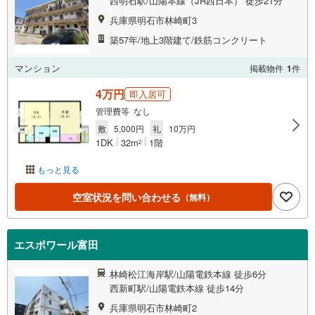
西明石駅/山陽本線（JR西日本） 徒歩21分
兵庫県明石市林崎町3
築57年/地上3階建て/鉄筋コンクリート
マンション
掲載物件
1
件
4万円
即入居可
管理費等 なし
敷
5,000円
礼
10万円
1DK
32m
1階
2
もっと見る
空室状況を問い合わせる
（無料）
エスポワール富田
林崎松江海岸駅/山陽電鉄本線 徒歩6分
西新町駅/山陽電鉄本線 徒歩14分
兵庫県明石市林崎町2