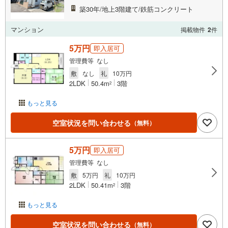
築30年/地上3階建て/鉄筋コンクリート
マンション
掲載物件
2
件
5万円
即入居可
管理費等 なし
敷
なし
礼
10万円
2LDK
50.4m
3階
2
もっと見る
空室状況を問い合わせる
（無料）
5万円
即入居可
管理費等 なし
敷
5万円
礼
10万円
2LDK
50.41m
3階
2
もっと見る
空室状況を問い合わせる
（無料）