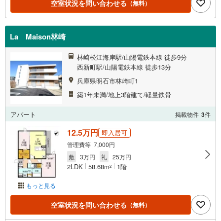
空室状況を問い合わせる
（無料）
La Maison林崎
林崎松江海岸駅/山陽電鉄本線 徒歩9分
西新町駅/山陽電鉄本線 徒歩13分
兵庫県明石市林崎町1
築1年未満/地上3階建て/軽量鉄骨
アパート
掲載物件
3
件
12.5万円
即入居可
管理費等 7,000円
敷
3万円
礼
25万円
2LDK
58.68m
1階
2
もっと見る
空室状況を問い合わせる
（無料）