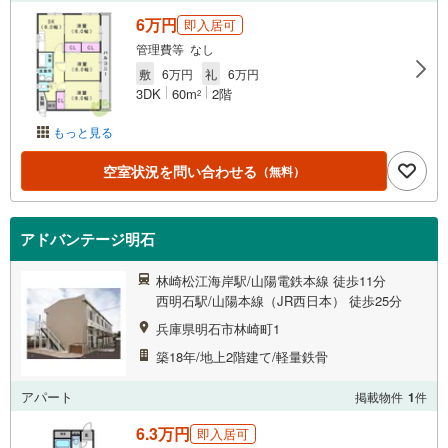
6万円
即入居可
管理費等 なし
敷
6万円
礼
6万円
3DK
60m
2階
2
もっと見る
空室状況を問い合わせる
（無料）
アドバンテージ明石
林崎松江海岸駅/山陽電鉄本線 徒歩11分
西明石駅/山陽本線（JR西日本） 徒歩25分
兵庫県明石市林崎町1
築18年/地上2階建て/軽量鉄骨
アパート
掲載物件
1
件
6.3万円
即入居可