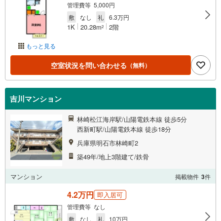
管理費等 5,000円
敷
なし
礼
6.3万円
1K
20.28m
2階
2
もっと見る
空室状況を問い合わせる
（無料）
吉川マンション
林崎松江海岸駅/山陽電鉄本線 徒歩5分
西新町駅/山陽電鉄本線 徒歩18分
兵庫県明石市林崎町2
築49年/地上3階建て/鉄骨
マンション
掲載物件
3
件
4.2万円
即入居可
管理費等 なし
敷
なし
礼
10万円