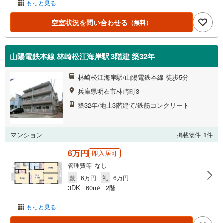
もっと見る
空室状況を問い合わせる
（無料）
山陽電鉄本線 林崎松江海岸駅 3階建 築32年
林崎松江海岸駅/山陽電鉄本線 徒歩5分
兵庫県明石市林崎町3
築32年/地上3階建て/鉄筋コンクリート
マンション
掲載物件
1
件
6万円
即入居可
管理費等 なし
敷
6万円
礼
6万円
3DK
60m
2階
2
もっと見る