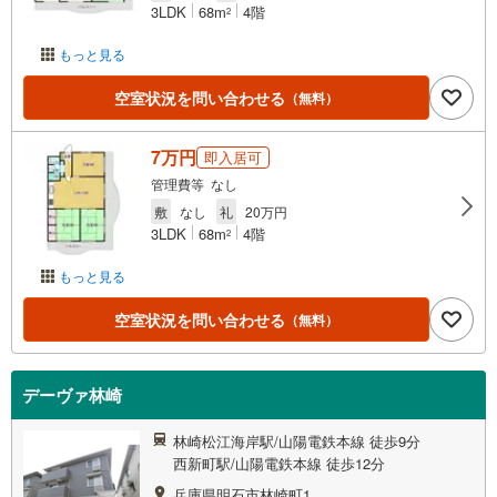
3LDK
68m
4階
2
もっと見る
空室状況を問い合わせる
（無料）
7万円
即入居可
管理費等 なし
敷
なし
礼
20万円
3LDK
68m
4階
2
もっと見る
空室状況を問い合わせる
（無料）
デーヴァ林崎
林崎松江海岸駅/山陽電鉄本線 徒歩9分
西新町駅/山陽電鉄本線 徒歩12分
兵庫県明石市林崎町1