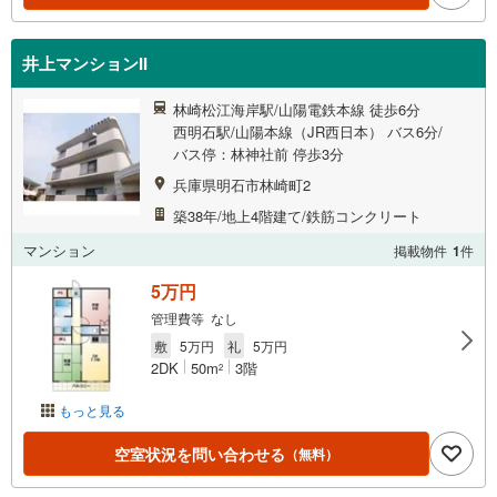
井上マンションII
林崎松江海岸駅/山陽電鉄本線 徒歩6分
西明石駅/山陽本線（JR西日本） バス6分/
バス停：林神社前 停歩3分
兵庫県明石市林崎町2
築38年/地上4階建て/鉄筋コンクリート
マンション
掲載物件
1
件
5万円
管理費等 なし
敷
5万円
礼
5万円
2DK
50m
3階
2
もっと見る
空室状況を問い合わせる
（無料）