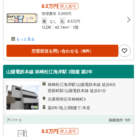
8.5万円
即入居可
管理費等 5,000円
敷
なし
礼
8.5万円
1LDK
43.74m
1階
2
もっと見る
空室状況を問い合わせる
（無料）
山陽電鉄本線 林崎松江海岸駅 3階建 築2年
林崎松江海岸駅/山陽電鉄本線 徒歩6分
西新町駅/山陽電鉄本線 徒歩21分
兵庫県明石市林崎町3
築2年/地上3階建て/木造
アパート
掲載物件
1
件
8.5万円
即入居可