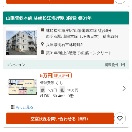
山陽電鉄本線 林崎松江海岸駅 3階建 築31年
林崎松江海岸駅/山陽電鉄本線 徒歩6分
西明石駅/山陽本線（JR西日本） 徒歩28分
兵庫県明石市林崎町2
築31年/地上3階建て/鉄筋コンクリート
マンション
掲載物件
1
件
5万円
即入居可
管理費等 なし
敷
5万円
礼
10万円
2LDK
50.4m
3階
2
もっと見る
空室状況を問い合わせる
（無料）