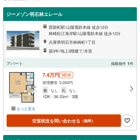
ジーメゾン明石林エレール
西新町駅/山陽電鉄本線 徒歩12分
林崎松江海岸駅/山陽電鉄本線 徒歩12分
兵庫県明石市林崎町1丁目
築3年/地上3階建て/木造
アパート
掲載物件
1
件
7.4万円
NEW
管理費等 5,000円
敷
なし
礼
なし
1DK
36.33m
3階
2
もっと見る
空室状況を問い合わせる
（無料）