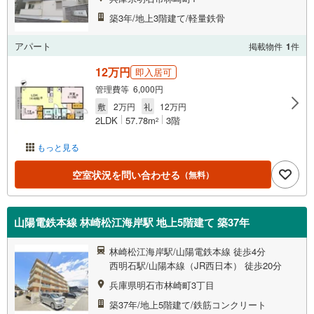
築3年/地上3階建て/軽量鉄骨
アパート
掲載物件
1
件
12万円
即入居可
管理費等 6,000円
敷
2万円
礼
12万円
2LDK
57.78m
3階
2
もっと見る
空室状況を問い合わせる
（無料）
山陽電鉄本線 林崎松江海岸駅 地上5階建て 築37年
林崎松江海岸駅/山陽電鉄本線 徒歩4分
西明石駅/山陽本線（JR西日本） 徒歩20分
兵庫県明石市林崎町3丁目
築37年/地上5階建て/鉄筋コンクリート