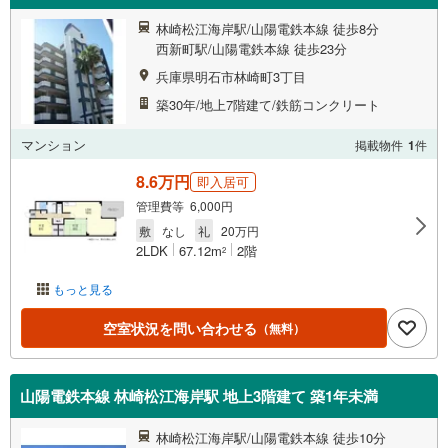
林崎松江海岸駅/山陽電鉄本線 徒歩8分
西新町駅/山陽電鉄本線 徒歩23分
兵庫県明石市林崎町3丁目
築30年/地上7階建て/鉄筋コンクリート
マンション
掲載物件
1
件
8.6万円
即入居可
管理費等 6,000円
敷
なし
礼
20万円
2LDK
67.12m
2階
2
もっと見る
空室状況を問い合わせる
（無料）
山陽電鉄本線 林崎松江海岸駅 地上3階建て 築1年未満
林崎松江海岸駅/山陽電鉄本線 徒歩10分