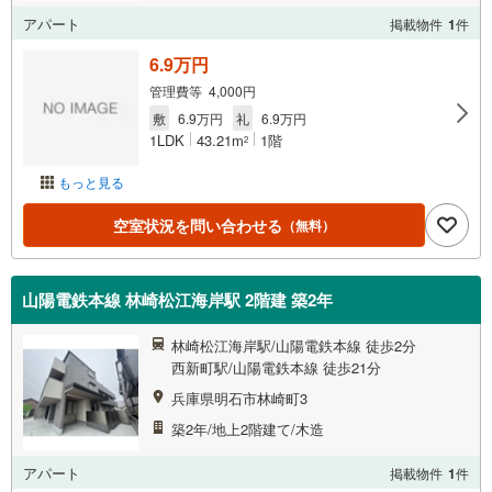
アパート
掲載物件
1
件
6.9万円
管理費等 4,000円
敷
6.9万円
礼
6.9万円
1LDK
43.21m
1階
2
もっと見る
空室状況を問い合わせる
（無料）
山陽電鉄本線 林崎松江海岸駅 2階建 築2年
林崎松江海岸駅/山陽電鉄本線 徒歩2分
西新町駅/山陽電鉄本線 徒歩21分
兵庫県明石市林崎町3
築2年/地上2階建て/木造
アパート
掲載物件
1
件