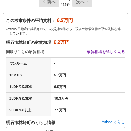
前へ
次へ
/
26件
8.2万円
この検索条件の平均賃料
※
※Yahoo!不動産に掲載されている賃貸物件から、現在の検索条件の平均賃料を算出
しています。
8.2万円
明石市林崎町の家賃相場
間取りごとの家賃相場
家賃相場を詳しく見る
ワンルーム
-
1K/1DK
5.7万円
1LDK/2K/2DK
6.5万円
2LDK/3K/3DK
10.3万円
3LDK/4K以上
7.1万円
Yahoo!くらし
明石市林崎町のくらし情報