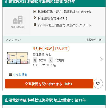
山陽電鉄本線 林崎松江海岸駅 3階建 築57年
林崎松江海岸駅/山陽電鉄本線 徒歩6分
兵庫県明石市林崎町3
築57年/地上3階建て/鉄筋コンクリート
マンション
掲載物件
1
件
4万円
NEW
即入居可
管理費等 なし
敷
5万円
礼
10万円
1DK
32m
1階
2
もっと見る
空室状況を問い合わせる
（無料）
山陽電鉄本線 林崎松江海岸駅 地上2階建て 築11年