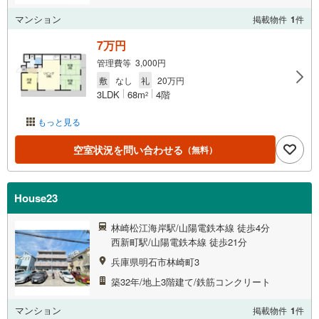
マンション
掲載物件
1
件
7万円
管理費等 3,000円
敷
なし
礼
20万円
3LDK
68m
4階
2
もっと見る
空室状況を問い合わせる
（無料）
House23
林崎松江海岸駅/山陽電鉄本線 徒歩4分
西新町駅/山陽電鉄本線 徒歩21分
兵庫県明石市林崎町3
築32年/地上3階建て/鉄筋コンクリート
マンション
掲載物件
1
件