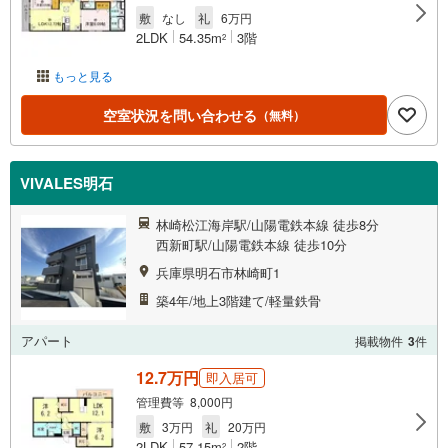
敷
なし
礼
6万円
2LDK
54.35m
3階
2
もっと見る
空室状況を問い合わせる
（無料）
VIVALES明石
林崎松江海岸駅/山陽電鉄本線 徒歩8分
西新町駅/山陽電鉄本線 徒歩10分
兵庫県明石市林崎町1
築4年/地上3階建て/軽量鉄骨
アパート
掲載物件
3
件
12.7万円
即入居可
管理費等 8,000円
敷
3万円
礼
20万円
2LDK
57.15m
2階
2