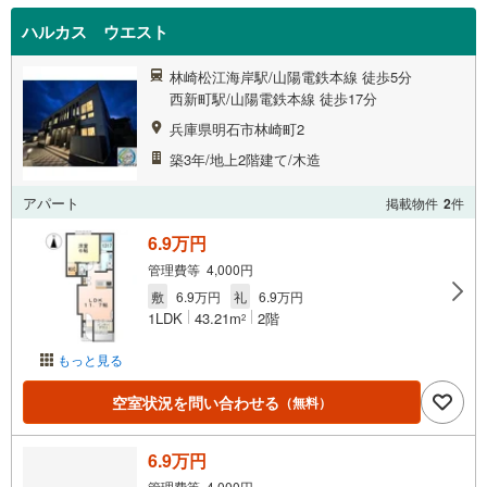
ハルカス ウエスト
林崎松江海岸駅/山陽電鉄本線 徒歩5分
西新町駅/山陽電鉄本線 徒歩17分
兵庫県明石市林崎町2
築3年/地上2階建て/木造
アパート
掲載物件
2
件
6.9万円
管理費等 4,000円
敷
6.9万円
礼
6.9万円
1LDK
43.21m
2階
2
もっと見る
空室状況を問い合わせる
（無料）
6.9万円
管理費等 4,000円