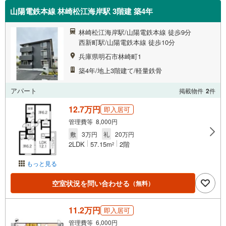
山陽電鉄本線 林崎松江海岸駅 3階建 築4年
林崎松江海岸駅/山陽電鉄本線 徒歩9分
西新町駅/山陽電鉄本線 徒歩10分
兵庫県明石市林崎町1
築4年/地上3階建て/軽量鉄骨
アパート
掲載物件
2
件
12.7万円
即入居可
管理費等 8,000円
敷
3万円
礼
20万円
2LDK
57.15m
2階
2
もっと見る
空室状況を問い合わせる
（無料）
11.2万円
即入居可
管理費等 6,000円