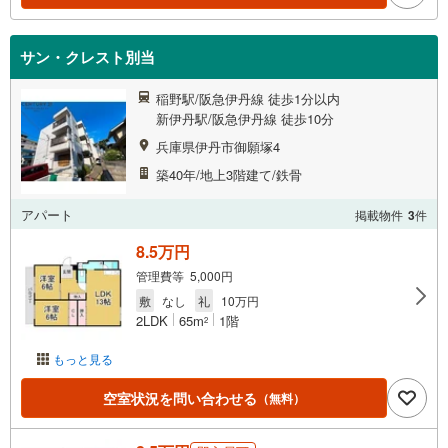
サン・クレスト別当
稲野駅/阪急伊丹線 徒歩1分以内
新伊丹駅/阪急伊丹線 徒歩10分
兵庫県伊丹市御願塚4
築40年/地上3階建て/鉄骨
アパート
掲載物件
3
件
8.5万円
管理費等 5,000円
敷
なし
礼
10万円
2LDK
65m
1階
2
もっと見る
空室状況を問い合わせる
（無料）