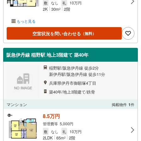
敷
なし
礼
10万円
2K
30m
2階
2
もっと見る
空室状況を問い合わせる
（無料）
阪急伊丹線 稲野駅 地上3階建て 築40年
稲野駅/阪急伊丹線 徒歩2分
新伊丹駅/阪急伊丹線 徒歩11分
兵庫県伊丹市御願塚4丁目
築40年/地上3階建て/鉄骨
マンション
掲載物件
1
件
8.5万円
管理費等 5,000円
敷
なし
礼
10万円
2LDK
65m
2階
2