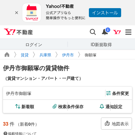
Yahoo!不動産
検索
通知
i
ログイン
ID新規取得
賃貸
兵庫県
伊丹市
御願塚
伊丹市御願塚の賃貸物件
（賃貸マンション・アパート・一戸建て）
伊丹市御願塚
条件変更
新着順
検索条件保存
通知設定
33
件
地図表示
（新着
0
件）
掲載情報について