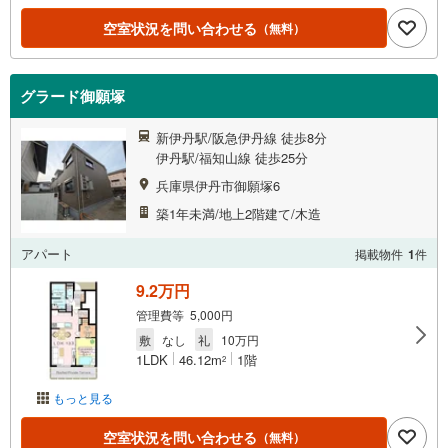
空室状況を問い合わせる
（無料）
グラード御願塚
新伊丹駅/阪急伊丹線 徒歩8分
伊丹駅/福知山線 徒歩25分
兵庫県伊丹市御願塚6
築1年未満/地上2階建て/木造
アパート
掲載物件
1
件
9.2万円
管理費等 5,000円
敷
なし
礼
10万円
1LDK
46.12m
1階
2
もっと見る
空室状況を問い合わせる
（無料）