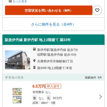
もっと見る
空室状況を問い合わせる
（無料）
さらに物件を見る（全4件）
阪急伊丹線 新伊丹駅 地上2階建て 築33年
新伊丹駅/阪急伊丹線 徒歩7分
稲野駅/阪急伊丹線 徒歩10分
兵庫県伊丹市御願塚2丁目
築33年/地上2階建て/木造
テラスハウス
掲載物件
1
件
6.5万円
即入居可
管理費等 なし
敷
なし
礼
30万円
2DK
49m
1階
2