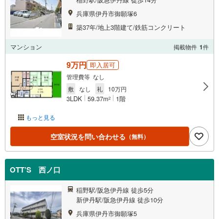
兵庫県伊丹市御願塚6
築37年/地上3階建て/鉄筋コンクリート
マンション
掲載物件
1
件
9万円
即入居可
管理費等 なし
敷
なし
礼
10万円
3LDK
59.37m
1階
2
もっと見る
空室状況を問い合わせる
（無料）
OTT’S 西ノ口
稲野駅/阪急伊丹線 徒歩5分
新伊丹駅/阪急伊丹線 徒歩10分
兵庫県伊丹市御願塚5