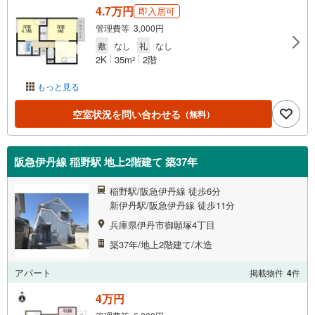
4.7万円
即入居可
管理費等 3,000円
敷
なし
礼
なし
2K
35m
2階
2
もっと見る
空室状況を問い合わせる
（無料）
阪急伊丹線 稲野駅 地上2階建て 築37年
稲野駅/阪急伊丹線 徒歩6分
新伊丹駅/阪急伊丹線 徒歩11分
兵庫県伊丹市御願塚4丁目
築37年/地上2階建て/木造
アパート
掲載物件
4
件
4万円