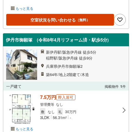
もっと見る
空室状況を問い合わせる
（無料）
伊丹市御願塚 (令和8年4月リフォーム済・駅歩5分)
新伊丹駅/阪急伊丹線 徒歩5分
稲野駅/阪急伊丹線 徒歩9分
兵庫県伊丹市御願塚2
築64年/地上2階建て/木造
一戸建て
掲載物件
1
件
7.5万円
即入居可
管理費等 なし
敷
なし
礼
30万円
3LDK
56.31m
-
2
もっと見る