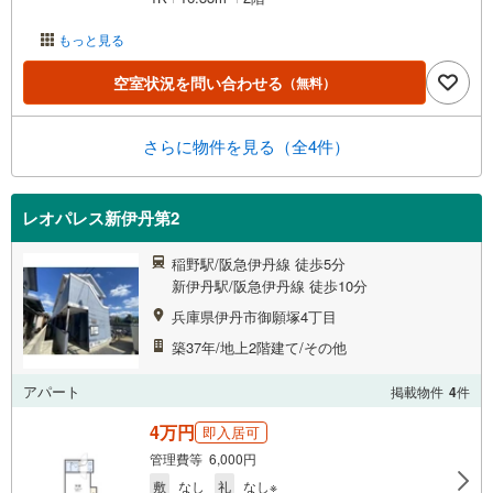
もっと見る
空室状況を問い合わせる
（無料）
さらに物件を見る（全4件）
レオパレス新伊丹第2
稲野駅/阪急伊丹線 徒歩5分
新伊丹駅/阪急伊丹線 徒歩10分
兵庫県伊丹市御願塚4丁目
築37年/地上2階建て/その他
アパート
掲載物件
4
件
4万円
即入居可
管理費等 6,000円
敷
なし
礼
なし※