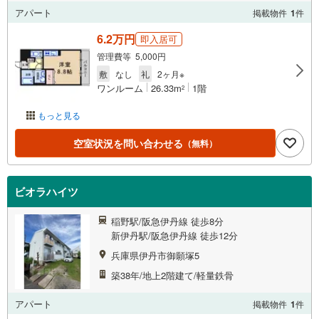
アパート
掲載物件
1
件
6.2万円
即入居可
管理費等 5,000円
敷
なし
礼
2ヶ月※
ワンルーム
26.33m
1階
2
もっと見る
空室状況を問い合わせる
（無料）
ビオラハイツ
稲野駅/阪急伊丹線 徒歩8分
新伊丹駅/阪急伊丹線 徒歩12分
兵庫県伊丹市御願塚5
築38年/地上2階建て/軽量鉄骨
アパート
掲載物件
1
件