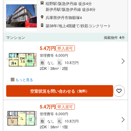
稲野駅/阪急伊丹線 徒歩4分
新伊丹駅/阪急伊丹線 徒歩8分
兵庫県伊丹市御願塚4
築38年/地上4階建て/鉄筋コンクリート
マンション
掲載物件
4
件
5.4万円
即入居可
管理費等 6,000円
敷
なし
礼
10.8万円
2DK
38m
2階
2
もっと見る
空室状況を問い合わせる
（無料）
5.4万円
即入居可
管理費等 6,000円
敷
なし
礼
10.8万円
2DK
38m
1階
2