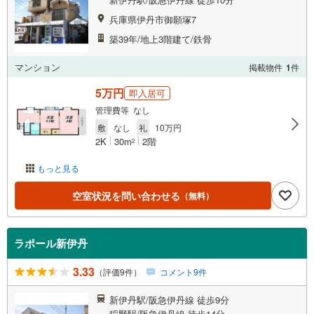
兵庫県伊丹市御願塚7
築39年/地上3階建て/鉄骨
マンション
掲載物件
1
件
5万円
即入居可
管理費等 なし
敷
なし
礼
10万円
2K
30m
2階
2
もっと見る
空室状況を問い合わせる
（無料）
ラポール新伊丹
3.33
（評価9件）
コメント9件
新伊丹駅/阪急伊丹線 徒歩9分
稲野駅/阪急伊丹線 徒歩14分