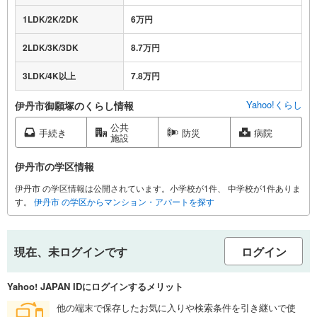
1LDK/2K/2DK
6万円
2LDK/3K/3DK
8.7万円
3LDK/4K以上
7.8万円
Yahoo!くらし
伊丹市御願塚のくらし情報
公共
手続き
防災
病院
施設
伊丹市の学区情報
伊丹市 の学区情報は公開されています。小学校が1件、 中学校が1件ありま
す。
伊丹市 の学区からマンション・アパートを探す
現在、未ログインです
ログイン
Yahoo! JAPAN IDにログインするメリット
他の端末で保存したお気に入りや検索条件を引き継いで使