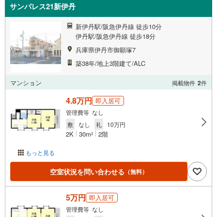
サンパレス21新伊丹
新伊丹駅/阪急伊丹線 徒歩10分
伊丹駅/阪急伊丹線 徒歩18分
兵庫県伊丹市御願塚7
築38年/地上3階建て/ALC
マンション
掲載物件
2
件
4.8万円
即入居可
管理費等 なし
敷
なし
礼
10万円
2K
30m
2階
2
もっと見る
空室状況を問い合わせる
（無料）
5万円
即入居可
管理費等 なし