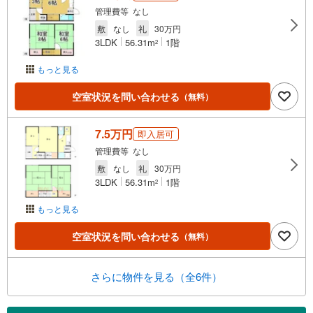
管理費等 なし
敷
なし
礼
30万円
3LDK
56.31m
1階
2
もっと見る
空室状況を問い合わせる
（無料）
7.5万円
即入居可
管理費等 なし
敷
なし
礼
30万円
3LDK
56.31m
1階
2
もっと見る
空室状況を問い合わせる
（無料）
さらに物件を見る（全6件）