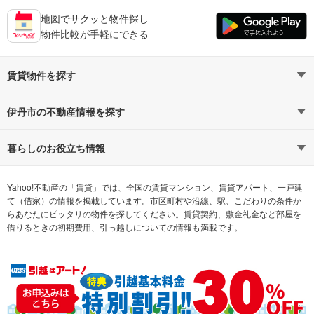
地図でサクッと物件探し
物件比較が手軽にできる
賃貸物件を探す
路線・駅から探す
地域から探す
伊丹市の不動産情報を探す
通勤時間から探す
不動産・住宅
家賃相場から探す
賃貸住宅
暮らしのお役立ち情報
不動産会社から探す
新築マンション
マンションカタログ
希望の条件から探す
中古マンション
教えて！住まいの先生
Yahoo!不動産の「賃貸」では、全国の賃貸マンション、賃貸アパート、一戸建
て（借家）の情報を掲載しています。市区町村や沿線、駅、こだわりの条件か
らあなたにピッタリの物件を探してください。賃貸契約、敷金礼金など部屋を
テーマから探す
新築一戸建て
ランキングから探す
中古一戸建て
借りるときの初期費用、引っ越しについての情報も満載です。
注文住宅
土地
売却査定