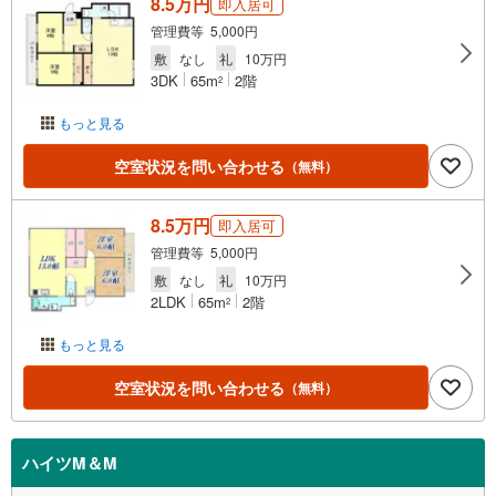
8.5万円
即入居可
管理費等 5,000円
敷
なし
礼
10万円
3DK
65m
2階
2
もっと見る
空室状況を問い合わせる
（無料）
8.5万円
即入居可
管理費等 5,000円
敷
なし
礼
10万円
2LDK
65m
2階
2
もっと見る
空室状況を問い合わせる
（無料）
ハイツM＆M