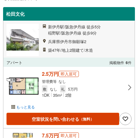
松田文化
新伊丹駅/阪急伊丹線 徒歩5分
稲野駅/阪急伊丹線 徒歩9分
兵庫県伊丹市御願塚2
築47年/地上2階建て/木造
アパート
掲載物件
6
件
2.5万円
即入居可
管理費等 なし
敷
なし
礼
5万円
1DK
35m
2階
2
もっと見る
空室状況を問い合わせる
（無料）
7.5万円
即入居可