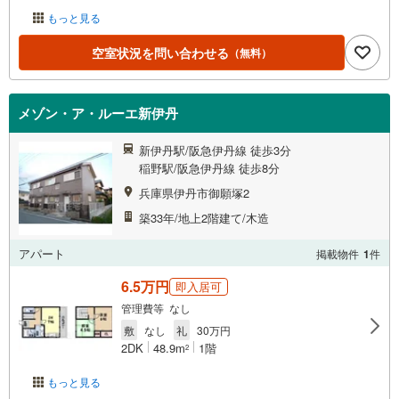
もっと見る
空室状況を問い合わせる
（無料）
メゾン・ア・ルーエ新伊丹
新伊丹駅/阪急伊丹線 徒歩3分
稲野駅/阪急伊丹線 徒歩8分
兵庫県伊丹市御願塚2
築33年/地上2階建て/木造
アパート
掲載物件
1
件
6.5万円
即入居可
管理費等 なし
敷
なし
礼
30万円
2DK
48.9m
1階
2
もっと見る