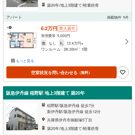
築20年/地上3階建て/軽量鉄骨
アパート
掲載物件
1
件
6.2万円
即入居可
管理費等 5,000円
敷
なし
礼
12.4万円※
ワンルーム
26.33m
1階
2
もっと見る
空室状況を問い合わせる
（無料）
阪急伊丹線 稲野駅 地上3階建て 築20年
稲野駅/阪急伊丹線 徒歩7分
新伊丹駅/阪急伊丹線 徒歩12分
兵庫県伊丹市御願塚5丁目
築20年/地上3階建て/軽量鉄骨