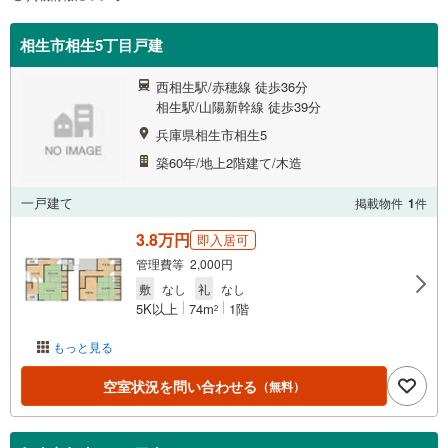
相生市相生5丁目戸建
西相生駅/赤穂線 徒歩36分
相生駅/山陽新幹線 徒歩39分
兵庫県相生市相生5
築60年/地上2階建て/木造
一戸建て
掲載物件
1
件
3.8万円
即入居可
管理費等 2,000円
敷
なし
礼
なし
5K以上
74m
1階
2
もっと見る
空室状況を問い合わせる
（無料）