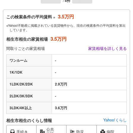
/
4件
3.5万円
この検索条件の平均賃料
※
※Yahoo!不動産に掲載されている賃貸物件から、現在の検索条件の平均賃料を算出
しています。
3.5万円
相生市相生の家賃相場
間取りごとの家賃相場
家賃相場を詳しく見る
ワンルーム
-
1K/1DK
-
1LDK/2K/2DK
2.9万円
2LDK/3K/3DK
-
3LDK/4K以上
3.6万円
Yahoo!くらし
相生市相生のくらし情報
公共
手続き
防災
病院