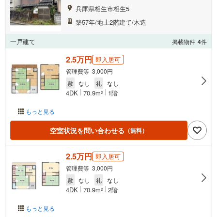
兵庫県相生市相生5
築57年/地上2階建て/木造
一戸建て
掲載物件
4
件
2.5万円
即入居可
管理費等 3,000円
敷
なし
礼
なし
4DK
70.9m
1階
2
もっと見る
空室状況を問い合わせる
（無料）
2.5万円
即入居可
管理費等 3,000円
敷
なし
礼
なし
4DK
70.9m
2階
2
もっと見る