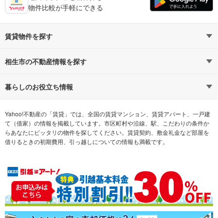
物件比較が手軽にできる
賃貸物件を探す
路線・駅から探す
地域から探す
相生市の不動産情報を探す
通勤時間から探す
不動産・住宅
家賃相場から探す
賃貸住宅
暮らしのお役立ち情報
不動産会社から探す
新築マンション
マンションカタログ
希望の条件から探す
中古マンション
教えて！住まいの先生
Yahoo!不動産の「賃貸」では、全国の賃貸マンション、賃貸アパート、一戸建
て（借家）の情報を掲載しています。市区町村や沿線、駅、こだわりの条件か
らあなたにピッタリの物件を探してください。賃貸契約、敷金礼金など部屋を
テーマから探す
新築一戸建て
ランキングから探す
中古一戸建て
借りるときの初期費用、引っ越しについての情報も満載です。
注文住宅
土地
売却査定