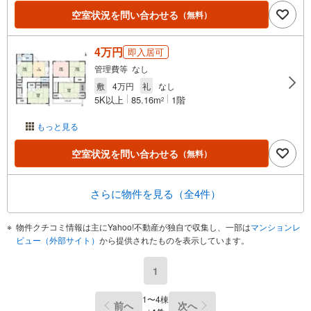
空室状況を問い合わせる
（無料）
4万円
即入居可
管理費等 なし
敷
4万円
礼
なし
5K以上
85.16m
1階
2
もっと見る
空室状況を問い合わせる
（無料）
さらに物件を見る（全4件）
物件クチコミ情報は主にYahoo!不動産が独自で収集し、一部は
マンションレ
ビュー（外部サイト）
から提供されたものを表示しています。
1
1〜4棟
前へ
次へ