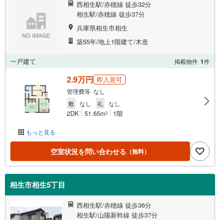
西相生駅/赤穂線 徒歩32分
相生駅/赤穂線 徒歩37分
兵庫県相生市相生
築55年/地上1階建て/木造
一戸建て
掲載物件
1
件
2.9万円
即入居可
管理費等 なし
敷
なし
礼
なし
2DK
51.65m
1階
2
もっと見る
空室状況を問い合わせる
（無料）
相生市相生5丁目
西相生駅/赤穂線 徒歩36分
相生駅/山陽新幹線 徒歩37分