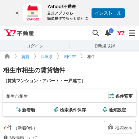
Yahoo!不動産
検索
通知
i
ログイン
ID新規取得
賃貸
兵庫県
相生市
相生
相生市相生の賃貸物件
（賃貸マンション・アパート・一戸建て）
相生市相生
条件変更
新着順
検索条件保存
通知設定
7
件
地図表示
（新着
0
件）
掲載情報について