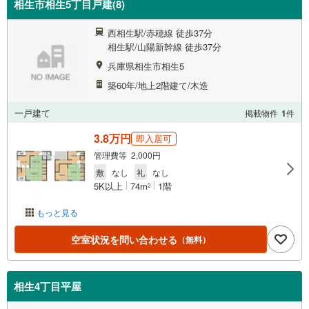
相生市相生5丁目戸建(8)
西相生駅/赤穂線 徒歩37分
相生駅/山陽新幹線 徒歩37分
兵庫県相生市相生5
築60年/地上2階建て/木造
一戸建て
掲載物件
1
件
3.8万円
即入居可
管理費等 2,000円
敷
なし
礼
なし
5K以上
74m
1階
2
もっと見る
空室状況を問い合わせる
（無料）
相生4丁目平屋