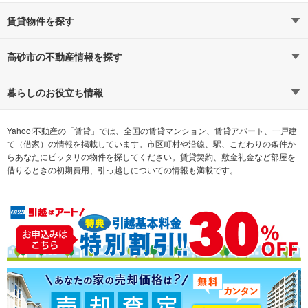
賃貸物件を探す
路線・駅から探す
地域から探す
高砂市の不動産情報を探す
通勤時間から探す
不動産・住宅
家賃相場から探す
賃貸住宅
暮らしのお役立ち情報
不動産会社から探す
新築マンション
マンションカタログ
希望の条件から探す
中古マンション
教えて！住まいの先生
Yahoo!不動産の「賃貸」では、全国の賃貸マンション、賃貸アパート、一戸建
て（借家）の情報を掲載しています。市区町村や沿線、駅、こだわりの条件か
らあなたにピッタリの物件を探してください。賃貸契約、敷金礼金など部屋を
テーマから探す
新築一戸建て
ランキングから探す
中古一戸建て
借りるときの初期費用、引っ越しについての情報も満載です。
注文住宅
土地
売却査定