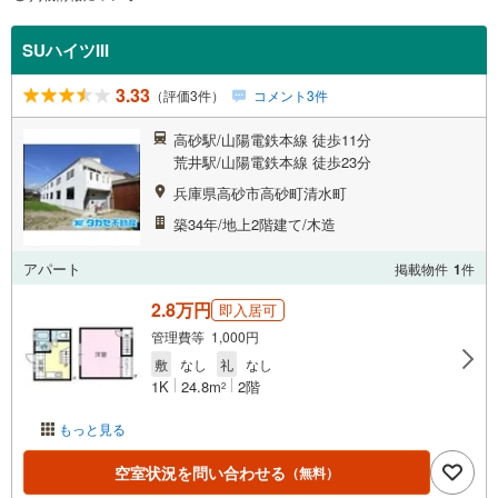
SUハイツIII
3.33
（評価3件）
コメント3件
高砂駅/山陽電鉄本線 徒歩11分
荒井駅/山陽電鉄本線 徒歩23分
兵庫県高砂市高砂町清水町
築34年/地上2階建て/木造
アパート
掲載物件
1
件
2.8万円
即入居可
管理費等 1,000円
敷
なし
礼
なし
1K
24.8m
2階
2
もっと見る
空室状況を問い合わせる
（無料）