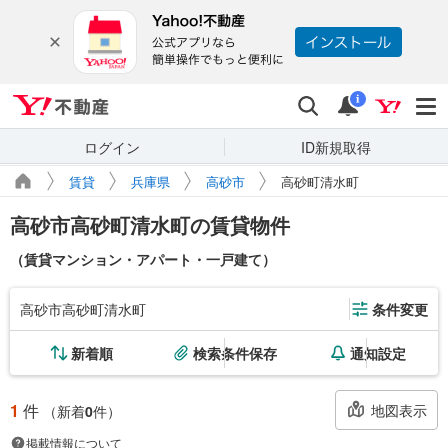
Yahoo!不動産
検索
通知
i
ログイン
ID新規取得
賃貸
兵庫県
高砂市
高砂町清水町
高砂市高砂町清水町の賃貸物件
（賃貸マンション・アパート・一戸建て）
高砂市高砂町清水町
条件変更
新着順
検索条件保存
通知設定
1
件
地図表示
（新着
0
件）
掲載情報について