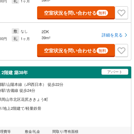
礼
500円
1ヶ月
空室状況を問い合わせる
無料
敷
なし
2DK
詳細を見る
39m
礼
2
500円
1ヶ月
空室状況を問い合わせる
無料
アパート
2階建 築38年
駅/山陽本線（JR西日本） 徒歩22分
駅/吉備線 徒歩24分
県岡山市北区花尻ききょう町
年/地上2階建て/軽量鉄骨
管理費等
敷金/礼金
間取り/専有面積