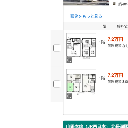
築40
画像をもっと見る
階
賃料/
7.2万円
1階
管理費等
な
7.2万円
1階
管理費等
3,
山陽本線（JR西日本） 北長瀬駅 