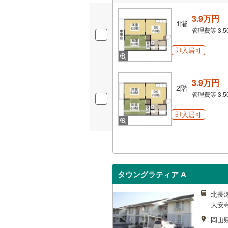
3.9万円
1階
管理費等
3,
即入居可
3.9万円
2階
管理費等
3,
即入居可
タウングラティア A
北長瀬
大安寺
岡山