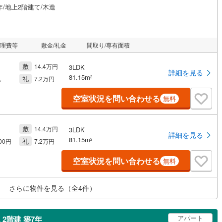
年/地上2階建て/木造
管理費等
敷金/礼金
間取り/専有面積
敷
14.4万円
3LDK
詳細を見る
81.15m
礼
2
し
7.2万円
空室状況を問い合わせる
無料
敷
14.4万円
3LDK
詳細を見る
81.15m
礼
2
000円
7.2万円
空室状況を問い合わせる
無料
さらに物件を見る（全
4
件）
アパート
2階建 築7年