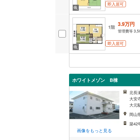
即入居可
3.9万円
1階
管理費等
3,
即入居可
ホワイトメゾン B棟
北長瀬
大安寺
大元駅
岡山
築42
画像をもっと見る