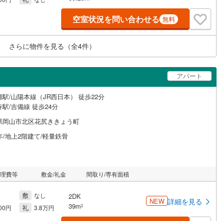
空室状況を問い合わせる
無料
さらに物件を見る（全
4
件）
アパート
駅/山陽本線（JR西日本） 徒歩22分
駅/吉備線 徒歩24分
県岡山市北区花尻ききょう町
年/地上2階建て/軽量鉄骨
管理費等
敷金/礼金
間取り/専有面積
敷
なし
2DK
NEW
詳細を見る
39m
礼
2
000円
3.8万円