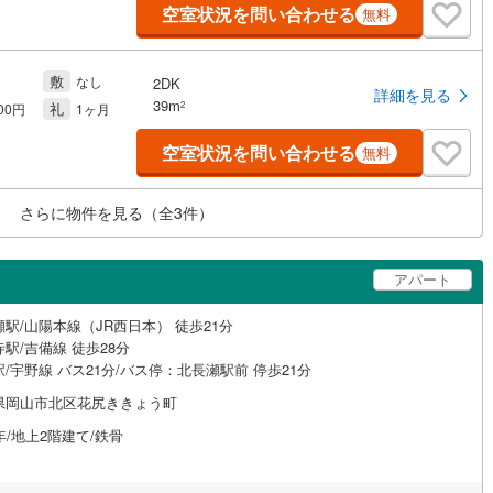
空室状況を問い合わせる
無料
敷
なし
2DK
詳細を見る
39m
礼
2
500円
1ヶ月
空室状況を問い合わせる
無料
さらに物件を見る（全
3
件）
アパート
駅/山陽本線（JR西日本） 徒歩21分
駅/吉備線 徒歩28分
/宇野線 バス21分/バス停：北長瀬駅前 停歩21分
県岡山市北区花尻ききょう町
年/地上2階建て/鉄骨