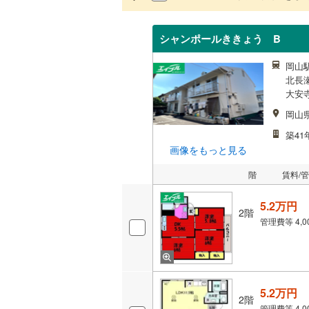
シャンポールききょう B
岡山駅
北長瀬
大安寺
岡山
築41
画像をもっと見る
階
賃料/
5.2万円
2階
管理費等
4,
5.2万円
2階
管理費等
4,