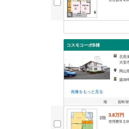
コスモコーポB棟
北長瀬
大安寺
岡山
築38
画像をもっと見る
階
賃料/
3.8万円
2階
管理費等
2,