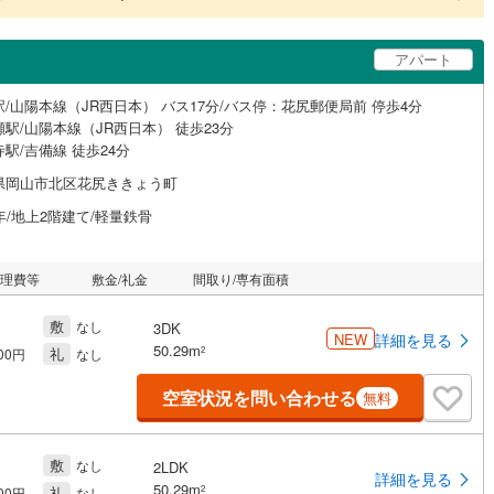
アパート
/山陽本線（JR西日本） バス17分/バス停：花尻郵便局前 停歩4分
駅/山陽本線（JR西日本） 徒歩23分
駅/吉備線 徒歩24分
県岡山市北区花尻ききょう町
年/地上2階建て/軽量鉄骨
管理費等
敷金/礼金
間取り/専有面積
敷
なし
3DK
NEW
詳細を見る
50.29m
礼
2
000円
なし
空室状況を問い合わせる
無料
敷
なし
2LDK
詳細を見る
50.29m
礼
2
000円
なし