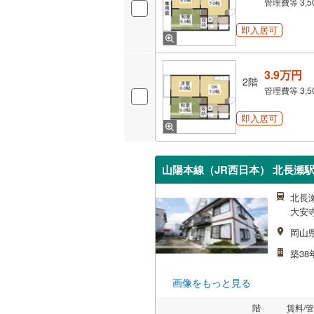
管理費等
3,
即入居可
3.9万円
2階
管理費等
3,
即入居可
山陽本線（JR西日本） 北長瀬駅 
北長瀬
大安寺
岡山
築38
画像をもっと見る
階
賃料/