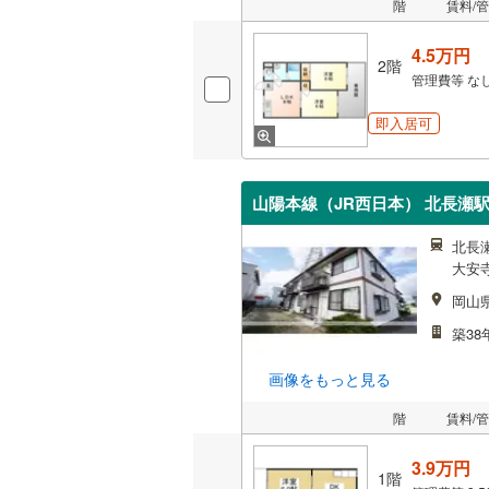
階
賃料/
4.5万円
2階
管理費等
な
即入居可
山陽本線（JR西日本） 北長瀬駅 
北長瀬
大安寺
岡山
築38
画像をもっと見る
階
賃料/
3.9万円
1階