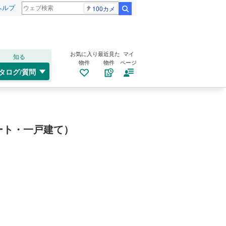
ヘルプ
100カメ
検索
お気に入り
最近見た
マイ
知る
物件
物件
ページ
タログ/質問
ート・一戸建て）