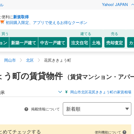
Yahoo! JAPAN
ル
と便利に
新規取得
初回購入限定、アプリで使えるお得なクーポン
買う
建てる
売る
ョン
新築一戸建て
中古一戸建て
注文住宅
土地
売却査定
カ
岡山市
北区
花尻ききょう町
ょう町の賃貸物件
（賃貸マンション・アパ
岡山市北区花尻ききょう町の家賃相場
表示
掲載情報について
とめてチェックする
便利機能について