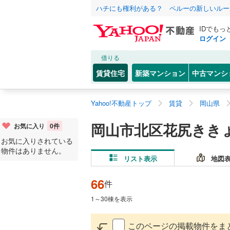
ハチにも権利がある？ ペルーの新しいルー
IDでもっ
ログイン
借りる
賃貸住宅
新築マンション
中古マンシ
Yahoo!不動産トップ
賃貸
岡山県
岡山市北区花尻きき
お気に入り
0
件
お気に入りされている
物件はありません。
リスト表示
地図
66
件
1
～
30
棟を表示
このページの掲載物件をま