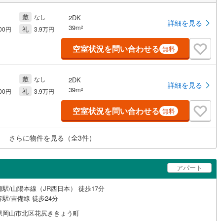
敷
なし
2DK
詳細を見る
39m
礼
2
500円
3.9万円
空室状況を問い合わせる
無料
敷
なし
2DK
詳細を見る
39m
礼
2
500円
3.9万円
空室状況を問い合わせる
無料
さらに物件を見る（全
3
件）
アパート
駅/山陽本線（JR西日本） 徒歩17分
駅/吉備線 徒歩24分
県岡山市北区花尻ききょう町