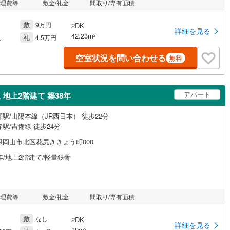
管理費等
敷金/礼金
間取り/専有面積
敷
9万円
2DK
詳細を見る
42.23m
礼
2
し
4.5万円
空室状況を問い合わせる
無料
アパート
地上2階建て 築38年
駅/山陽本線（JR西日本） 徒歩22分
駅/吉備線 徒歩24分
県岡山市北区花尻ききょう町000
年/地上2階建て/軽量鉄骨
管理費等
敷金/礼金
間取り/専有面積
敷
なし
2DK
詳細を見る
39m
2