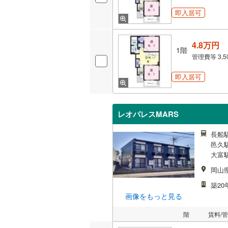
即入居可
4.8万円
1階
管理費等
3,
即入居可
レオパレスMARS
長船駅
邑久駅
大富駅
岡山
築20
画像をもっと見る
階
賃料/