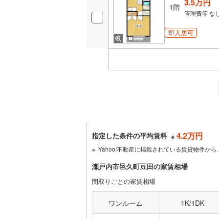
3.5万円
1階
管理費等
な
即入居可
4.2万円
指定した条件の平均賃料
※
Yahoo!不動産に掲載されている賃貸物件
瀬戸内市邑久町豆田の家賃相場
間取りごとの家賃相場
ワンルーム
1K/1DK