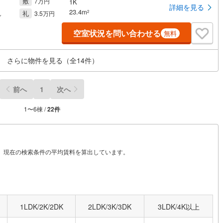
敷
7万円
1K
詳細を見る
23.4m
礼
2
し
3.5万円
空室状況を問い合わせる
無料
さらに物件を見る（全
14
件）
前へ
1
次へ
1
〜
6
棟 /
22
件
から、現在の検索条件の平均賃料を算出しています。
1LDK/2K/2DK
2LDK/3K/3DK
3LDK/4K以上