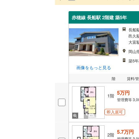
赤穂線 長船駅 2階建 築5年
長船駅
邑久駅
大富駅
岡山
築5年
画像をもっと見る
階
賃料/
5万円
1階
管理費等
3,
即入居可
5.7万円
2階
管理費等
3,