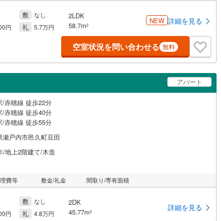
敷
なし
2LDK
NEW
詳細を見る
58.7m
礼
2
000円
5.7万円
空室状況を問い合わせる
無料
アパート
/赤穂線 徒歩22分
/赤穂線 徒歩40分
/赤穂線 徒歩55分
県瀬戸内市邑久町豆田
年/地上2階建て/木造
管理費等
敷金/礼金
間取り/専有面積
敷
なし
2DK
詳細を見る
45.77m
礼
2
500円
4.8万円