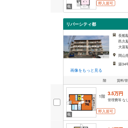
即入居可
リバーシティ都
長船駅
邑久駅
大富駅
岡山
築34
画像をもっと見る
階
賃料/
3.5万円
1階
管理費等
な
即入居可