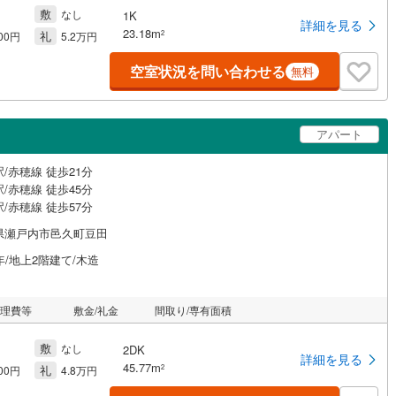
敷
なし
1K
詳細を見る
23.18m
礼
2
000円
5.2万円
空室状況を問い合わせる
無料
アパート
/赤穂線 徒歩21分
/赤穂線 徒歩45分
/赤穂線 徒歩57分
県瀬戸内市邑久町豆田
年/地上2階建て/木造
管理費等
敷金/礼金
間取り/専有面積
敷
なし
2DK
詳細を見る
45.77m
礼
2
500円
4.8万円