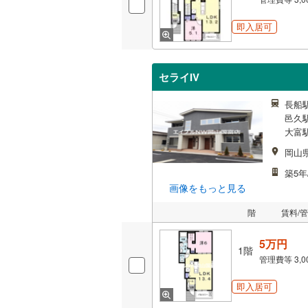
即入居可
セライIV
長船駅
邑久駅
大富駅
岡山
築5年
画像をもっと見る
階
賃料/
5万円
1階
管理費等
3,
即入居可