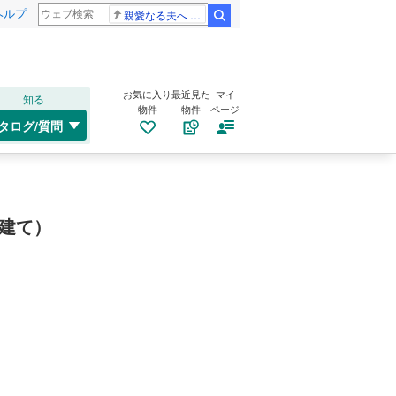
ヘルプ
親愛なる夫へ 高島ファミリー
検索
お気に入り
最近見た
マイ
知る
物件
物件
ページ
タログ/質問
建て）