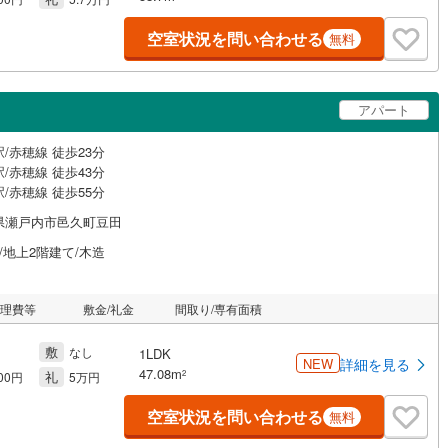
空室状況を問い合わせる
無料
アパート
/赤穂線 徒歩23分
/赤穂線 徒歩43分
/赤穂線 徒歩55分
県瀬戸内市邑久町豆田
/地上2階建て/木造
管理費等
敷金/礼金
間取り/専有面積
敷
なし
1LDK
NEW
詳細を見る
47.08m
礼
2
000円
5万円
空室状況を問い合わせる
無料