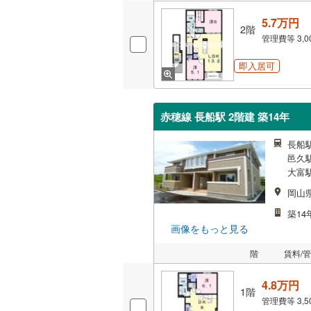
5.7万円
2階
管理費等
3,
即入居可
赤穂線 長船駅 2階建 築14年
長船駅
邑久駅
大富駅
岡山
築14
画像をもっと見る
階
賃料/
4.8万円
1階
管理費等
3,