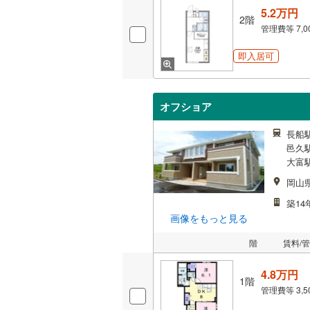
5.2万円
2階
管理費等
7,
即入居可
オフショア
長船駅
邑久駅
大富駅
岡山
築14
画像をもっと見る
階
賃料/
4.8万円
1階
管理費等
3,