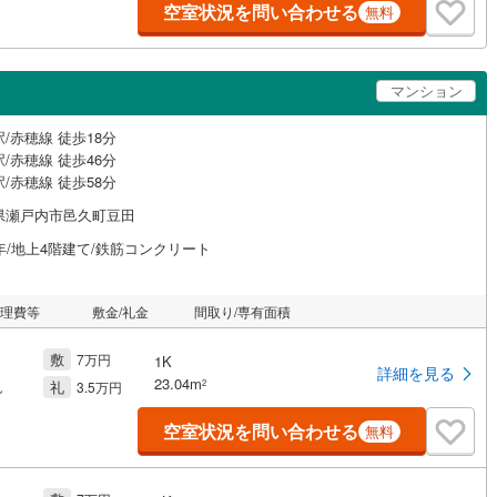
空室状況を問い合わせる
無料
マンション
/赤穂線 徒歩18分
/赤穂線 徒歩46分
/赤穂線 徒歩58分
県瀬戸内市邑久町豆田
年/地上4階建て/鉄筋コンクリート
管理費等
敷金/礼金
間取り/専有面積
敷
7万円
1K
詳細を見る
23.04m
礼
2
し
3.5万円
空室状況を問い合わせる
無料