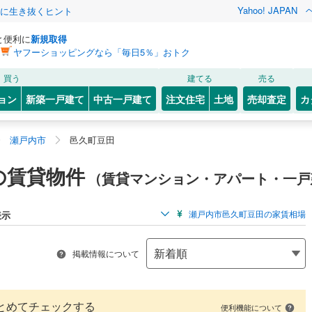
Yahoo! JAPAN
クに生き抜くヒント
と便利に
新規取得
ヤフーショッピングなら「毎日5％」おトク
買う
建てる
売る
ョン
新築一戸建て
中古一戸建て
注文住宅
土地
売却査定
カ
瀬戸内市
邑久町豆田
の賃貸物件
（賃貸マンション・アパート・一戸
瀬戸内市邑久町豆田の家賃相場
表示
掲載情報について
とめてチェックする
便利機能について