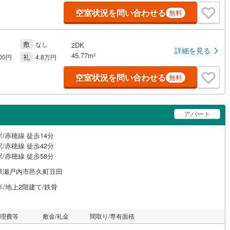
空室状況を問い合わせる
無料
敷
なし
2DK
詳細を見る
45.77m
礼
2
500円
4.8万円
空室状況を問い合わせる
無料
アパート
/赤穂線 徒歩14分
/赤穂線 徒歩42分
/赤穂線 徒歩58分
県瀬戸内市邑久町豆田
年/地上2階建て/鉄骨
管理費等
敷金/礼金
間取り/専有面積