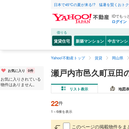
日本で45℃の夏が来る!? 猛暑を賢くおト
IDでもっ
ログイン
借りる
賃貸住宅
新築マンション
中古マンシ
Yahoo!不動産トップ
賃貸
岡山県
瀬戸内市邑久町豆田
お気に入り
0
件
お気に入りされている
物件はありません。
リスト表示
地図
22
件
1
～
6
棟を表示
このページの掲載物件をま