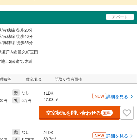
アパート
/赤穂線 徒歩20分
/赤穂線 徒歩40分
/赤穂線 徒歩55分
県瀬戸内市邑久町豆田
/地上2階建て/木造
管理費等
敷金/礼金
間取り/専有面積
敷
なし
1LDK
NEW
詳細を見る
47.08m
礼
2
000円
5万円
空室状況を問い合わせる
無料
敷
なし
2LDK
NEW
詳細を見る
58.7m
礼
2
000円
5.7万円