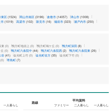
市東区
(1524)
岡山市南区
(3196)
倉敷市
(14057)
津山市
(1008)
社市
(1019)
高梁市
(102)
新見市
(16)
備前市
(323)
瀬戸内市
(250)
坂東
(0)
鴨方町地頭上
(0)
鴨方町鳩ケ丘
(0)
鴨方町深田
(8)
ケ丘
(0)
鴨方町六条院中
(44)
鴨方町六条院西
(2)
鴨方町六条院東
(26)
大谷
(41)
金光町上竹
(0)
金光町佐方
(35)
金光町下竹
(0)
(0)
寄島町
(7)
平均賃料
路線
一人暮らし
ファミリー
二人暮らし
一人暮らし