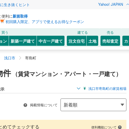
Yahoo! JAPAN
クに生き抜くヒント
と便利に
新規取得
初回購入限定、アプリで使えるお得なクーポン
買う
建てる
売る
ョン
新築一戸建て
中古一戸建て
注文住宅
土地
売却査定
カ
浅口市
寄島町
物件
（賃貸マンション・アパート・一戸建て）
浅口市寄島町の家賃相場
表示
掲載情報について
とめてチェックする
便利機能について