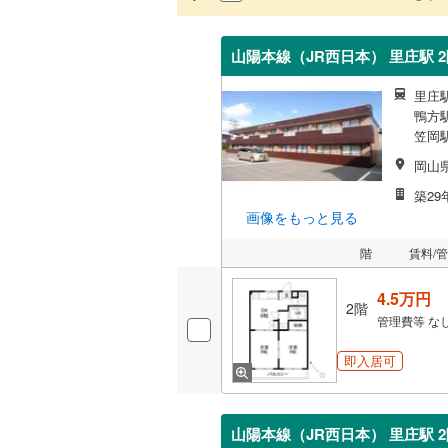
山陽本線（JR西日本） 里庄駅 2
里庄駅
鴨方駅
笠岡駅
岡山
築29
画像をもっと見る
階
賃料/
4.5万円
2階
管理費等
な
即入居可
山陽本線（JR西日本） 里庄駅 2