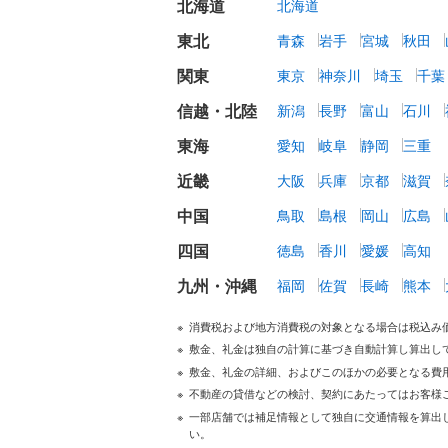
北海道
北海道
東北
青森
岩手
宮城
秋田
関東
東京
神奈川
埼玉
千葉
信越・北陸
新潟
長野
富山
石川
東海
愛知
岐阜
静岡
三重
近畿
大阪
兵庫
京都
滋賀
中国
鳥取
島根
岡山
広島
四国
徳島
香川
愛媛
高知
九州・沖縄
福岡
佐賀
長崎
熊本
消費税および地方消費税の対象となる場合は税込み
敷金、礼金は独自の計算に基づき自動計算し算出し
敷金、礼金の詳細、およびこのほかの必要となる費
不動産の貸借などの検討、契約にあたってはお客様
一部店舗では補足情報として独自に交通情報を算出
い。