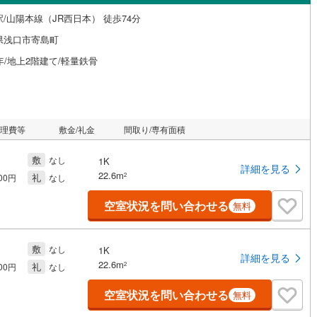
/山陽本線（JR西日本） 徒歩74分
県浅口市寄島町
年/地上2階建て/軽量鉄骨
管理費等
敷金/礼金
間取り/専有面積
敷
なし
1K
詳細を見る
22.6m
礼
2
000円
なし
空室状況を問い合わせる
無料
敷
なし
1K
詳細を見る
22.6m
礼
2
000円
なし
空室状況を問い合わせる
無料