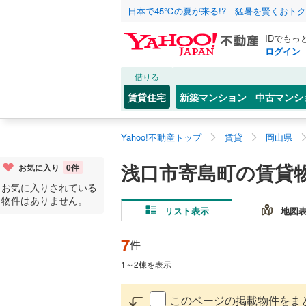
日本で45℃の夏が来る!? 猛暑を賢くおト
IDでもっ
ログイン
借りる
賃貸住宅
新築マンション
中古マンシ
Yahoo!不動産トップ
賃貸
岡山県
浅口市寄島町の賃貸
お気に入り
0
件
お気に入りされている
物件はありません。
リスト表示
地図
7
件
1
～
2
棟を表示
このページの掲載物件をま