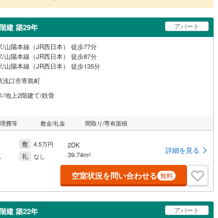
アパート
階建 築29年
/山陽本線（JR西日本） 徒歩77分
/山陽本線（JR西日本） 徒歩87分
/山陽本線（JR西日本） 徒歩135分
県浅口市寄島町
年/地上2階建て/鉄骨
管理費等
敷金/礼金
間取り/専有面積
敷
4.5万円
2DK
詳細を見る
39.74m
礼
2
し
なし
空室状況を問い合わせる
無料
アパート
階建 築22年