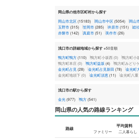
岡山県の他市区町村から探す
岡山市北区
(15183)
岡山市中区
(5054)
岡山
玉野市
(315)
笠岡市
(285)
井原市
(151)
総
赤磐市
(142)
真庭市
(51)
美作市
(26)
浅口市の詳細地域から探す
※50音順
鴨方町鴨方
(110)
鴨方町小坂西
(0)
鴨方町小
鴨方町本庄
(0)
鴨方町益坂
(4)
鴨方町みどり
金光町占見
(28)
金光町占見新田
(78)
金光町
金光町地頭下
(0)
金光町須恵
(11)
金光町八重
浅口市の駅から探す
金光
(977)
鴨方
(541)
岡山県の人気の路線ランキング
平均賃料
路線
ファミリー
二人暮らし