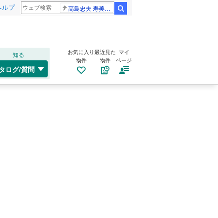
ヘルプ
高島忠夫 寿美花代さん死去
検索
お気に入り
最近見た
マイ
知る
物件
物件
ページ
タログ/質問