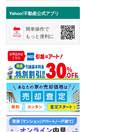
で
通
Yahoo!不動産公式アプリ
知
を
簡単操作で
受
もっと便利に
け
取
る
・
条
件
を
マ
イ
ペ
ー
ジ
に
保
存