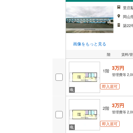
里庄駅
岡山
築22
画像をもっと見る
階
賃料/
3万円
1階
管理費等
2,
即入居可
3万円
2階
管理費等
2,
即入居可