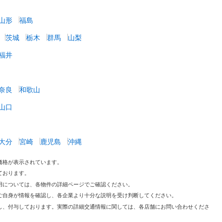
山形
福島
茨城
栃木
群馬
山梨
福井
奈良
和歌山
山口
大分
宮崎
鹿児島
沖縄
価格が表示されています。
ております。
用については、各物件の詳細ページでご確認ください。
ご自身が情報を確認し、各企業より十分な説明を受け判断してください。
し、付与しております。実際の詳細交通情報に関しては、各店舗にお問い合わせくださ