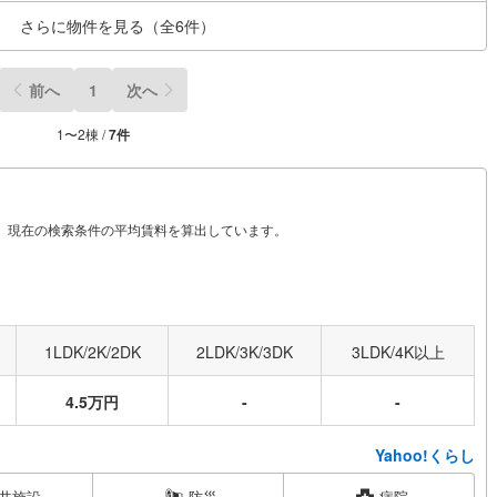
さらに物件を見る（全
6
件）
前へ
1
次へ
1
〜
2
棟 /
7
件
から、現在の検索条件の平均賃料を算出しています。
1LDK/2K/2DK
2LDK/3K/3DK
3LDK/4K以上
4.5万円
-
-
Yahoo!くらし
共施設
防災
病院