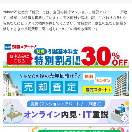
不動産会社から探す
新築マンション
マンションカタログ
希望の条件から探す
中古マンション
教えて！住まいの先生
Yahoo!不動産の「賃貸」では、全国の賃貸マンション、賃貸アパート、一戸建
て（借家）の情報を掲載しています。市区町村や沿線、駅、こだわりの条件か
らあなたにピッタリの物件を探してください。賃貸契約、敷金礼金など部屋を
テーマから探す
新築一戸建て
ランキングから探す
中古一戸建て
借りるときの初期費用、引っ越しについての情報も満載です。
注文住宅
土地
売却査定