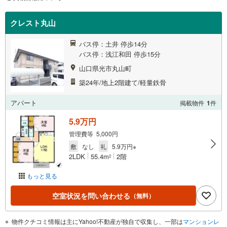
クレスト丸山
バス停：土井 停歩14分
バス停：浅江和田 停歩15分
山口県光市丸山町
築24年/地上2階建て/軽量鉄骨
アパート
掲載物件
1
件
5.9万円
管理費等 5,000円
敷
なし
礼
5.9万円※
2LDK
55.4m
2階
2
もっと見る
空室状況を問い合わせる
（無料）
物件クチコミ情報は主にYahoo!不動産が独自で収集し、一部は
マンションレ