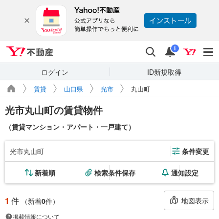
Yahoo!不動産
検索
通知
i
ログイン
ID新規取得
賃貸
山口県
光市
丸山町
光市丸山町の賃貸物件
（賃貸マンション・アパート・一戸建て）
光市丸山町
条件変更
新着順
検索条件保存
通知設定
1
件
地図表示
（新着
0
件）
掲載情報について