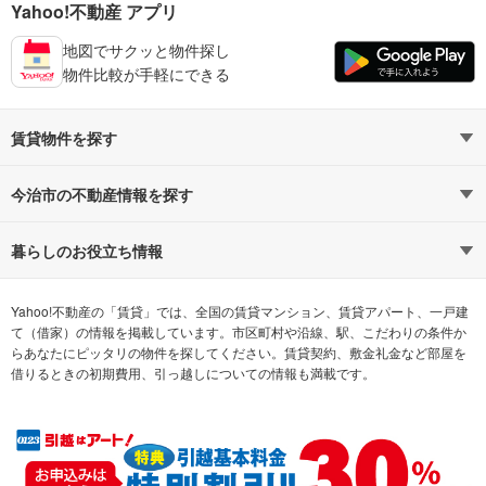
Yahoo!不動産 アプリ
地図でサクッと物件探し
物件比較が手軽にできる
賃貸物件を探す
路線・駅から探す
地域から探す
今治市の不動産情報を探す
通勤時間から探す
不動産・住宅
家賃相場から探す
賃貸住宅
暮らしのお役立ち情報
不動産会社から探す
新築マンション
マンションカタログ
希望の条件から探す
中古マンション
教えて！住まいの先生
Yahoo!不動産の「賃貸」では、全国の賃貸マンション、賃貸アパート、一戸建
て（借家）の情報を掲載しています。市区町村や沿線、駅、こだわりの条件か
らあなたにピッタリの物件を探してください。賃貸契約、敷金礼金など部屋を
テーマから探す
新築一戸建て
ランキングから探す
中古一戸建て
借りるときの初期費用、引っ越しについての情報も満載です。
注文住宅
土地
売却査定