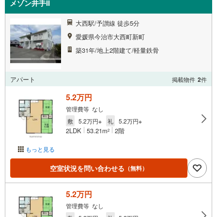
メゾン井手II
大西駅/予讃線 徒歩5分
愛媛県今治市大西町新町
築31年/地上2階建て/軽量鉄骨
アパート
掲載物件
2
件
5.2万円
管理費等 なし
敷
5.2万円※
礼
5.2万円※
2LDK
53.21m
2階
2
もっと見る
空室状況を問い合わせる
（無料）
5.2万円
管理費等 なし