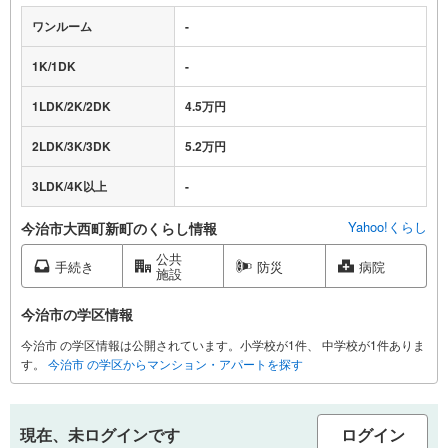
ワンルーム
-
1K/1DK
-
1LDK/2K/2DK
4.5万円
2LDK/3K/3DK
5.2万円
3LDK/4K以上
-
Yahoo!くらし
今治市大西町新町のくらし情報
公共
手続き
防災
病院
施設
今治市の学区情報
今治市 の学区情報は公開されています。小学校が1件、 中学校が1件ありま
す。
今治市 の学区からマンション・アパートを探す
現在、未ログインです
ログイン