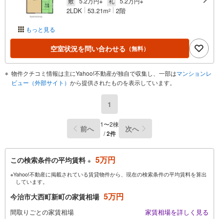
敷
5.2万円※
礼
5.2万円※
2LDK
53.21m
2階
2
もっと見る
空室状況を問い合わせる
（無料）
物件クチコミ情報は主にYahoo!不動産が独自で収集し、一部は
マンションレ
ビュー（外部サイト）
から提供されたものを表示しています。
1
1〜2棟
前へ
次へ
/
2件
5万円
この検索条件の平均賃料
※
※Yahoo!不動産に掲載されている賃貸物件から、現在の検索条件の平均賃料を算出
しています。
5万円
今治市大西町新町の家賃相場
間取りごとの家賃相場
家賃相場を詳しく見る