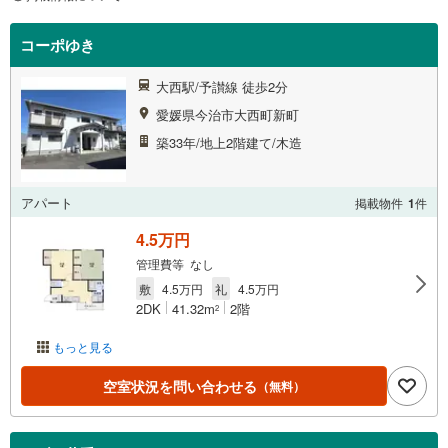
コーポゆき
大西駅/予讃線 徒歩2分
愛媛県今治市大西町新町
築33年/地上2階建て/木造
アパート
掲載物件
1
件
4.5万円
管理費等 なし
敷
4.5万円
礼
4.5万円
2DK
41.32m
2階
2
もっと見る
空室状況を問い合わせる
（無料）