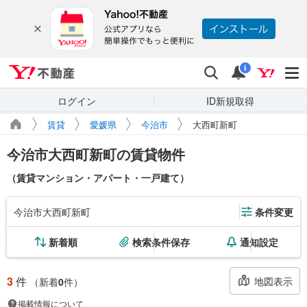
Yahoo!不動産
検索
通知
i
ログイン
ID新規取得
賃貸
愛媛県
今治市
大西町新町
今治市大西町新町の賃貸物件
（賃貸マンション・アパート・一戸建て）
今治市大西町新町
条件変更
新着順
検索条件保存
通知設定
3
件
地図表示
（新着
0
件）
掲載情報について