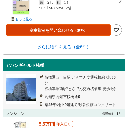
敷
なし
礼
なし
1DK
28.09m
2階
2
もっと見る
空室状況を問い合わせる
（無料）
さらに物件を見る（全6件）
アバンギャルド桟橋
桟橋通五丁目駅/とさでん交通桟橋線 徒歩3
分
桟橋車庫前駅/とさでん交通桟橋線 徒歩4分
高知県高知市桟橋通5
築35年/地上9階建て/鉄骨鉄筋コンクリート
マンション
掲載物件
1
件
5.5万円
即入居可