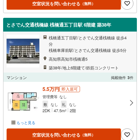
空室状況を問い合わせる
（無料）
とさでん交通桟橋線 桟橋通五丁目駅 6階建 築38年
桟橋通五丁目駅/とさでん交通桟橋線 徒歩4
分
桟橋車庫前駅/とさでん交通桟橋線 徒歩5分
高知県高知市桟橋通5
築38年/地上6階建て/鉄筋コンクリート
マンション
掲載物件
3
件
5.5万円
即入居可
管理費等 なし
敷
なし
礼
なし
2DK
47.5m
2階
2
もっと見る
空室状況を問い合わせる
（無料）