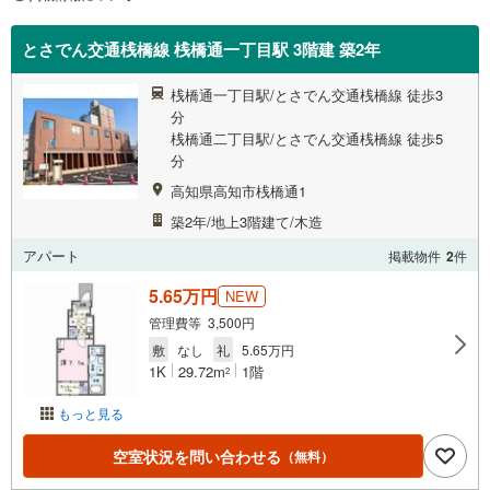
とさでん交通桟橋線 桟橋通一丁目駅 3階建 築2年
桟橋通一丁目駅/とさでん交通桟橋線 徒歩3
分
桟橋通二丁目駅/とさでん交通桟橋線 徒歩5
分
高知県高知市桟橋通1
築2年/地上3階建て/木造
アパート
掲載物件
2
件
5.65万円
NEW
管理費等 3,500円
敷
なし
礼
5.65万円
1K
29.72m
1階
2
もっと見る
空室状況を問い合わせる
（無料）