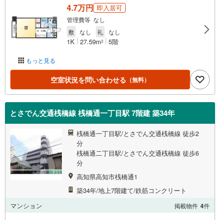
4.7万円
即入居可
管理費等 なし
敷
なし
礼
なし
1K
27.59m
5階
2
もっと見る
空室状況を問い合わせる
（無料）
とさでん交通桟橋線 桟橋通一丁目駅 7階建 築34年
桟橋通一丁目駅/とさでん交通桟橋線 徒歩2
分
桟橋通二丁目駅/とさでん交通桟橋線 徒歩6
分
高知県高知市桟橋通1
築34年/地上7階建て/鉄筋コンクリート
マンション
掲載物件
4
件