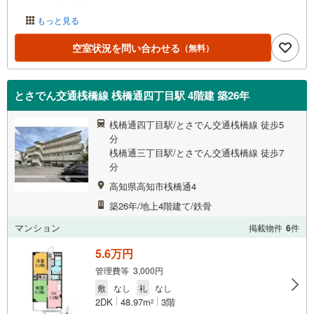
もっと見る
空室状況を問い合わせる
（無料）
とさでん交通桟橋線 桟橋通四丁目駅 4階建 築26年
桟橋通四丁目駅/とさでん交通桟橋線 徒歩5
分
桟橋通三丁目駅/とさでん交通桟橋線 徒歩7
分
高知県高知市桟橋通4
築26年/地上4階建て/鉄骨
マンション
掲載物件
6
件
5.6万円
管理費等 3,000円
敷
なし
礼
なし
2DK
48.97m
3階
2