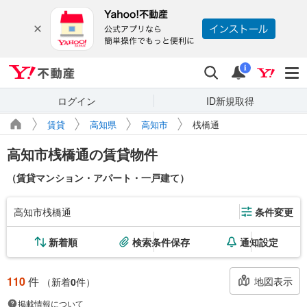
Yahoo!不動産
検索
通知
i
ログイン
ID新規取得
賃貸
高知県
高知市
桟橋通
高知市桟橋通の賃貸物件
（賃貸マンション・アパート・一戸建て）
高知市桟橋通
条件変更
新着順
検索条件保存
通知設定
110
件
地図表示
（新着
0
件）
掲載情報について