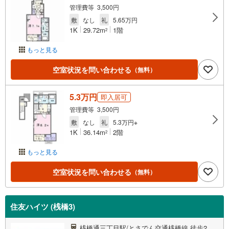
管理費等 3,500円
敷
なし
礼
5.65万円
1K
29.72m
1階
2
もっと見る
空室状況を問い合わせる
（無料）
5.3万円
即入居可
管理費等 3,500円
敷
なし
礼
5.3万円※
1K
36.14m
2階
2
もっと見る
空室状況を問い合わせる
（無料）
住友ハイツ (桟橋3)
桟橋通三丁目駅/とさでん交通桟橋線 徒歩2