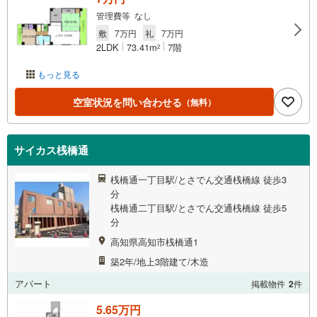
管理費等 なし
敷
7万円
礼
7万円
2LDK
73.41m
7階
2
もっと見る
空室状況を問い合わせる
（無料）
サイカス桟橋通
桟橋通一丁目駅/とさでん交通桟橋線 徒歩3
分
桟橋通二丁目駅/とさでん交通桟橋線 徒歩5
分
高知県高知市桟橋通1
築2年/地上3階建て/木造
アパート
掲載物件
2
件
5.65万円