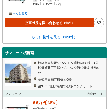
2DK
39.22m
7階
2
もっと見る
空室状況を問い合わせる
（無料）
さらに物件を見る（全4件）
サンコート桟橋南
桟橋車庫前駅/とさでん交通桟橋線 徒歩4分
桟橋通五丁目駅/とさでん交通桟橋線 徒歩5
分
高知県高知市桟橋通006
築34年/地上7階建て/鉄筋コンクリート
マンション
掲載物件
1
件
5.5万円
NEW
管理費等 4,000円