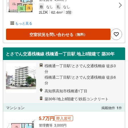
敷
なし
礼
なし
2LDK
62.4m
3階
2
もっと見る
空室状況を問い合わせる
（無料）
とさでん交通桟橋線 桟橋通一丁目駅 地上8階建て 築30年
桟橋通一丁目駅/とさでん交通桟橋線 徒歩3
分
桟橋通二丁目駅/とさでん交通桟橋線 徒歩6
分
高知県高知市桟橋通1丁目
築30年/地上8階建て/鉄筋コンクリート
マンション
掲載物件
1
件
5.7万円
即入居可
管理費等 3,000円