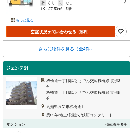
敷
なし
礼
なし
1K
27.59m
5階
2
もっと見る
空室状況を問い合わせる
（無料）
さらに物件を見る（全4件）
ジェンテ21
桟橋通一丁目駅/とさでん交通桟橋線 徒歩3
分
桟橋通二丁目駅/とさでん交通桟橋線 徒歩5
分
高知県高知市桟橋通1
築29年/地上5階建て/鉄筋コンクリート
マンション
掲載物件
6
件