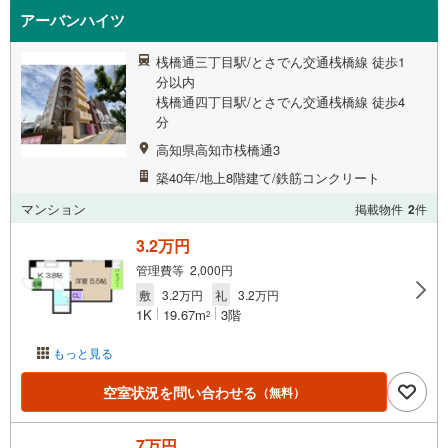
アーバンハイツ
桟橋通三丁目駅/とさでん交通桟橋線 徒歩1
分以内
桟橋通四丁目駅/とさでん交通桟橋線 徒歩4
分
高知県高知市桟橋通3
築40年/地上8階建て/鉄筋コンクリート
マンション
掲載物件
2
件
3.2万円
管理費等 2,000円
敷
3.2万円
礼
3.2万円
1K
19.67m
3階
2
もっと見る
空室状況を問い合わせる
（無料）
7万円