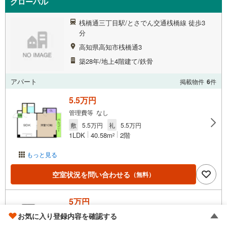
グローバル
桟橋通三丁目駅/とさでん交通桟橋線 徒歩3
分
高知県高知市桟橋通3
築28年/地上4階建て/鉄骨
アパート
掲載物件
6
件
5.5万円
管理費等 なし
敷
5.5万円
礼
5.5万円
1LDK
40.58m
2階
2
もっと見る
空室状況を問い合わせる
（無料）
5万円
管理費等 3,000円
お気に入り登録内容を確認する
敷
5万円
礼
5万円