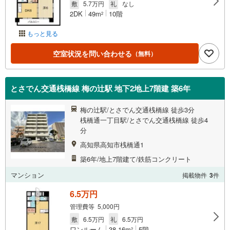
敷
5.7万円
礼
なし
2DK
49m
10階
2
もっと見る
空室状況を問い合わせる
（無料）
とさでん交通桟橋線 梅の辻駅 地下2地上7階建 築6年
梅の辻駅/とさでん交通桟橋線 徒歩3分
桟橋通一丁目駅/とさでん交通桟橋線 徒歩4
分
高知県高知市桟橋通1
築6年/地上7階建て/鉄筋コンクリート
マンション
掲載物件
3
件
6.5万円
管理費等 5,000円
敷
6.5万円
礼
6.5万円
ワンルーム
38.16m
5階
2