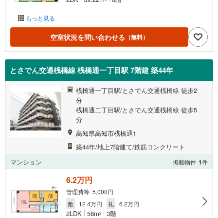
もっと見る
空室状況を問い合わせる
（無料）
とさでん交通桟橋線 桟橋通一丁目駅 7階建 築44年
桟橋通一丁目駅/とさでん交通桟橋線 徒歩2
分
桟橋通二丁目駅/とさでん交通桟橋線 徒歩5
分
高知県高知市桟橋通1
築44年/地上7階建て/鉄筋コンクリート
マンション
掲載物件
1
件
6.2万円
管理費等 5,000円
敷
12.4万円
礼
6.2万円
2LDK
58m
3階
2