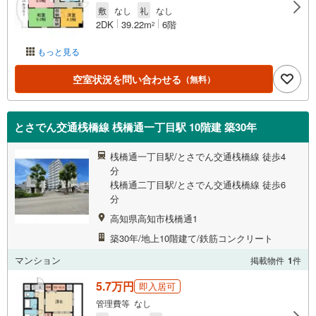
敷
なし
礼
なし
2DK
39.22m
6階
2
もっと見る
空室状況を問い合わせる
（無料）
とさでん交通桟橋線 桟橋通一丁目駅 10階建 築30年
桟橋通一丁目駅/とさでん交通桟橋線 徒歩4
分
桟橋通二丁目駅/とさでん交通桟橋線 徒歩6
分
高知県高知市桟橋通1
築30年/地上10階建て/鉄筋コンクリート
マンション
掲載物件
1
件
5.7万円
即入居可
管理費等 なし