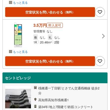
もっと見る
空室状況を問い合わせる
（無料）
3.5万円
即入居可
管理費等 なし
敷
なし
礼
なし
1K
20.46m
2階
2
もっと見る
空室状況を問い合わせる
（無料）
セントビレッジ
桟橋通一丁目駅/とさでん交通桟橋線 徒歩2
分
高知県高知市桟橋通1
築34年/地上7階建て/鉄筋コンクリート