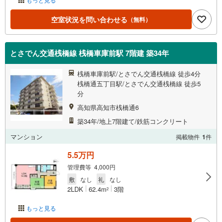
空室状況を問い合わせる
（無料）
とさでん交通桟橋線 桟橋車庫前駅 7階建 築34年
桟橋車庫前駅/とさでん交通桟橋線 徒歩4分
桟橋通五丁目駅/とさでん交通桟橋線 徒歩5
分
高知県高知市桟橋通6
築34年/地上7階建て/鉄筋コンクリート
マンション
掲載物件
1
件
5.5万円
管理費等 4,000円
敷
なし
礼
なし
2LDK
62.4m
3階
2
もっと見る