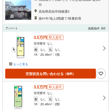
分
高知県高知市桟橋通3
築41年/地上2階建て/軽量鉄骨
アパート
掲載物件
3
件
3.5万円
即入居可
管理費等 なし
敷
なし
礼
なし
1K
20.46m
1階
2
もっと見る
空室状況を問い合わせる
（無料）
3.5万円
即入居可
管理費等 なし
敷
なし
礼
なし
1K
20.46m
2階
2