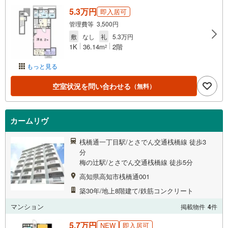
5.3万円
即入居可
管理費等 3,500円
敷
なし
礼
5.3万円
1K
36.14m
2階
2
もっと見る
空室状況を問い合わせる
（無料）
カームリヴ
桟橋通一丁目駅/とさでん交通桟橋線 徒歩3
分
梅の辻駅/とさでん交通桟橋線 徒歩5分
高知県高知市桟橋通001
築30年/地上8階建て/鉄筋コンクリート
マンション
掲載物件
4
件
5.7万円
NEW
即入居可