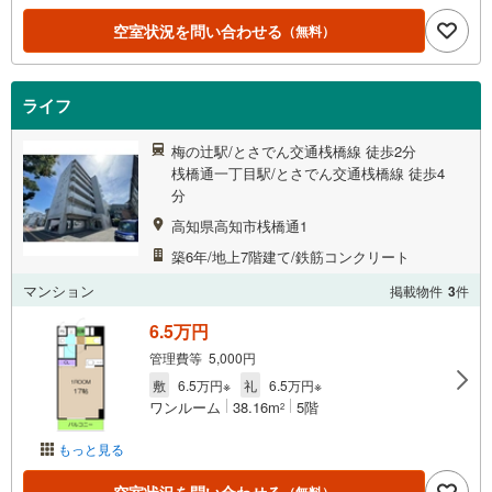
空室状況を問い合わせる
（無料）
ライフ
梅の辻駅/とさでん交通桟橋線 徒歩2分
桟橋通一丁目駅/とさでん交通桟橋線 徒歩4
分
高知県高知市桟橋通1
築6年/地上7階建て/鉄筋コンクリート
マンション
掲載物件
3
件
6.5万円
管理費等 5,000円
敷
6.5万円※
礼
6.5万円※
ワンルーム
38.16m
5階
2
もっと見る
（無料）