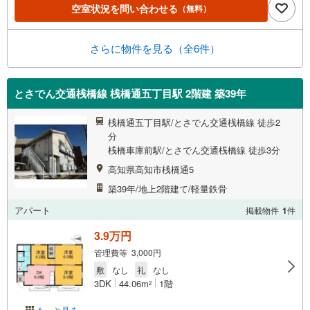
空室状況を問い合わせる
（無料）
さらに物件を見る（全6件）
とさでん交通桟橋線 桟橋通五丁目駅 2階建 築39年
桟橋通五丁目駅/とさでん交通桟橋線 徒歩2
分
桟橋車庫前駅/とさでん交通桟橋線 徒歩3分
高知県高知市桟橋通5
築39年/地上2階建て/軽量鉄骨
アパート
掲載物件
1
件
3.9万円
管理費等 3,000円
敷
なし
礼
なし
3DK
44.06m
1階
2
もっと見る