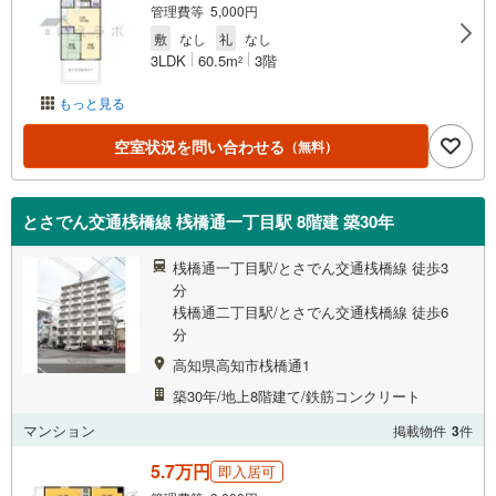
管理費等 5,000円
敷
なし
礼
なし
3LDK
60.5m
3階
2
もっと見る
空室状況を問い合わせる
（無料）
とさでん交通桟橋線 桟橋通一丁目駅 8階建 築30年
桟橋通一丁目駅/とさでん交通桟橋線 徒歩3
分
桟橋通二丁目駅/とさでん交通桟橋線 徒歩6
分
高知県高知市桟橋通1
築30年/地上8階建て/鉄筋コンクリート
マンション
掲載物件
3
件
5.7万円
即入居可