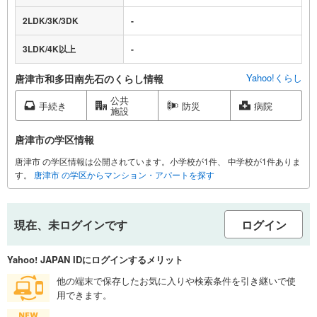
2LDK/3K/3DK
-
3LDK/4K以上
-
Yahoo!くらし
唐津市和多田南先石のくらし情報
公共
手続き
防災
病院
施設
唐津市の学区情報
唐津市 の学区情報は公開されています。小学校が1件、 中学校が1件ありま
す。
唐津市 の学区からマンション・アパートを探す
現在、未ログインです
ログイン
Yahoo! JAPAN IDにログインするメリット
他の端末で保存したお気に入りや検索条件を引き継いで使
用できます。