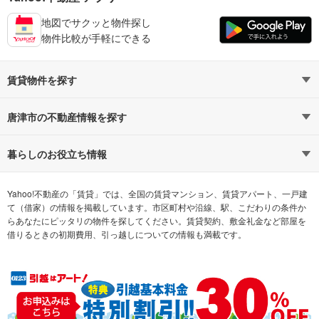
地図でサクッと物件探し
物件比較が手軽にできる
賃貸物件を探す
路線・駅から探す
地域から探す
唐津市の不動産情報を探す
通勤時間から探す
不動産・住宅
家賃相場から探す
賃貸住宅
暮らしのお役立ち情報
不動産会社から探す
新築マンション
マンションカタログ
希望の条件から探す
中古マンション
教えて！住まいの先生
Yahoo!不動産の「賃貸」では、全国の賃貸マンション、賃貸アパート、一戸建
て（借家）の情報を掲載しています。市区町村や沿線、駅、こだわりの条件か
らあなたにピッタリの物件を探してください。賃貸契約、敷金礼金など部屋を
テーマから探す
新築一戸建て
ランキングから探す
中古一戸建て
借りるときの初期費用、引っ越しについての情報も満載です。
注文住宅
土地
売却査定