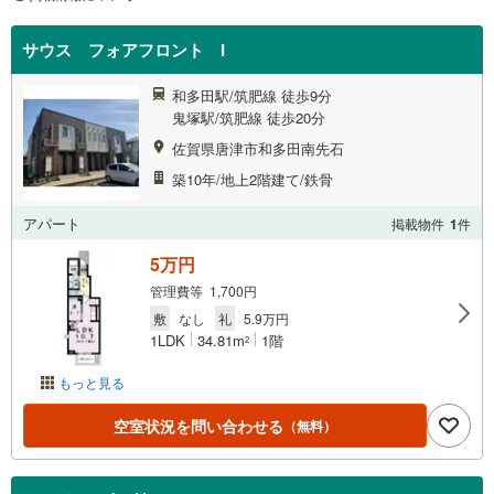
サウス フォアフロント I
和多田駅/筑肥線 徒歩9分
鬼塚駅/筑肥線 徒歩20分
佐賀県唐津市和多田南先石
築10年/地上2階建て/鉄骨
アパート
掲載物件
1
件
5万円
管理費等 1,700円
敷
なし
礼
5.9万円
1LDK
34.81m
1階
2
もっと見る
空室状況を問い合わせる
（無料）