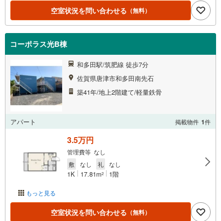
空室状況を問い合わせる
（無料）
コーポラス光B棟
和多田駅/筑肥線 徒歩7分
佐賀県唐津市和多田南先石
築41年/地上2階建て/軽量鉄骨
アパート
掲載物件
1
件
3.5万円
管理費等 なし
敷
なし
礼
なし
1K
17.81m
1階
2
もっと見る
空室状況を問い合わせる
（無料）