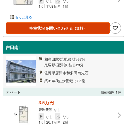
敷
なし
礼
なし
1K
17.81m
1階
2
もっと見る
空室状況を問い合わせる
（無料）
吉田南I
和多田駅/筑肥線 徒歩7分
鬼塚駅/唐津線 徒歩23分
佐賀県唐津市和多田南先石
築31年/地上2階建て/木造
アパート
掲載物件
1
件
3.5万円
管理費等 なし
敷
なし
礼
なし
1K
26.17m
2階
2