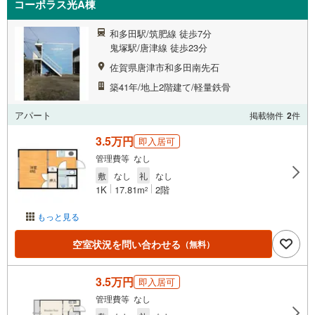
コーポラス光A棟
和多田駅/筑肥線 徒歩7分
鬼塚駅/唐津線 徒歩23分
佐賀県唐津市和多田南先石
築41年/地上2階建て/軽量鉄骨
アパート
掲載物件
2
件
3.5万円
即入居可
管理費等 なし
敷
なし
礼
なし
1K
17.81m
2階
2
もっと見る
空室状況を問い合わせる
（無料）
3.5万円
即入居可
管理費等 なし