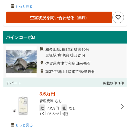
もっと見る
空室状況を問い合わせる
（無料）
パインコーポB
和多田駅/筑肥線 徒歩10分
鬼塚駅/唐津線 徒歩21分
佐賀県唐津市和多田南先石
築37年/地上1階建て/軽量鉄骨
アパート
掲載物件
1
件
3.6万円
管理費等 なし
敷
7.2万円
礼
なし
1K
26.5m
1階
2
もっと見る