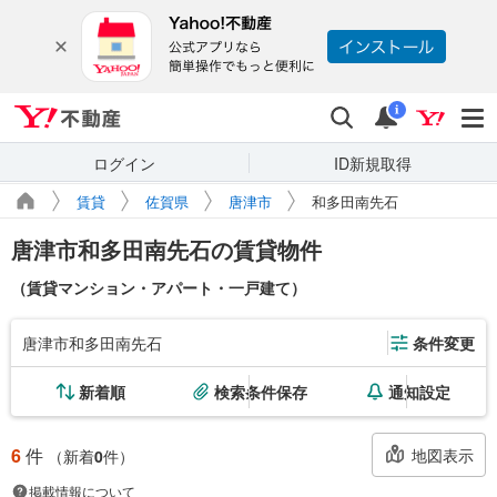
Yahoo!不動産
検索
通知
i
ログイン
ID新規取得
賃貸
佐賀県
唐津市
和多田南先石
唐津市和多田南先石の賃貸物件
（賃貸マンション・アパート・一戸建て）
唐津市和多田南先石
条件変更
新着順
検索条件保存
通知設定
6
件
地図表示
（新着
0
件）
掲載情報について