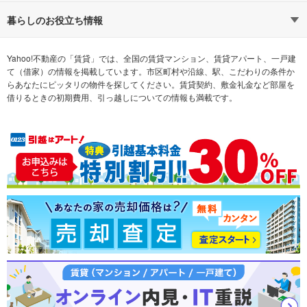
通勤時間から探す
不動産・住宅
家賃相場から探す
賃貸住宅
暮らしのお役立ち情報
不動産会社から探す
新築マンション
マンションカタログ
希望の条件から探す
中古マンション
教えて！住まいの先生
Yahoo!不動産の「賃貸」では、全国の賃貸マンション、賃貸アパート、一戸建
て（借家）の情報を掲載しています。市区町村や沿線、駅、こだわりの条件か
らあなたにピッタリの物件を探してください。賃貸契約、敷金礼金など部屋を
テーマから探す
新築一戸建て
ランキングから探す
中古一戸建て
借りるときの初期費用、引っ越しについての情報も満載です。
注文住宅
土地
売却査定