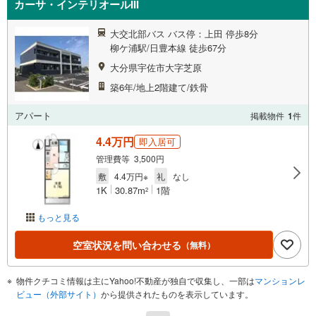
カーサ・インテリオールIII
大交北部バス バス停：上田 停歩8分
柳ケ浦駅/日豊本線 徒歩67分
大分県宇佐市大字芝原
築6年/地上2階建て/鉄骨
アパート
掲載物件
1
件
4.4万円
即入居可
管理費等 3,500円
敷
4.4万円※
礼
なし
1K
30.87m
1階
2
もっと見る
空室状況を問い合わせる
（無料）
物件クチコミ情報は主にYahoo!不動産が独自で収集し、一部は
マンションレ
ビュー（外部サイト）
から提供されたものを表示しています。