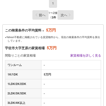
1
1〜2棟
前へ
次へ
/
2件
5万円
この検索条件の平均賃料
※
※Yahoo!不動産に掲載されている賃貸物件から、現在の検索条件の平均賃料を算出
しています。
5万円
宇佐市大字芝原の家賃相場
間取りごとの家賃相場
家賃相場を詳しく見る
ワンルーム
-
1K/1DK
5万円
1LDK/2K/2DK
-
2LDK/3K/3DK
-
3LDK/4K以上
-