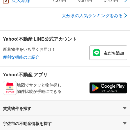
久大本線
3
7.5万円
6.8万円
5.4万円
大分県の人気ランキングをみる
Yahoo!不動産 LINE公式アカウント
新着物件をいち早くお届け！
友だち追加
便利な機能のご紹介
Yahoo!不動産 アプリ
地図でサクッと物件探し
物件比較が手軽にできる
賃貸物件を探す
路線・駅から探す
地域から探す
宇佐市の不動産情報を探す