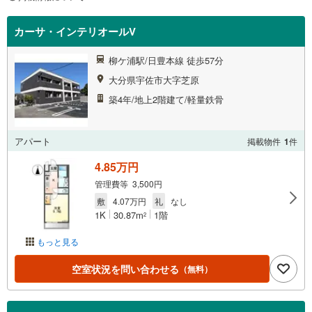
カーサ・インテリオールV
柳ケ浦駅/日豊本線 徒歩57分
大分県宇佐市大字芝原
築4年/地上2階建て/軽量鉄骨
アパート
掲載物件
1
件
4.85万円
管理費等 3,500円
敷
4.07万円
礼
なし
1K
30.87m
1階
2
もっと見る
空室状況を問い合わせる
（無料）