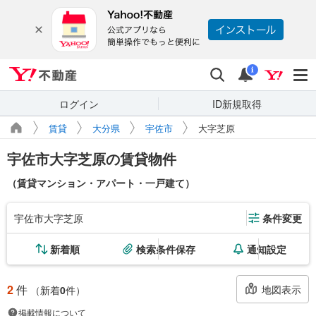
Yahoo!不動産
検索
通知
i
ログイン
ID新規取得
賃貸
大分県
宇佐市
大字芝原
宇佐市大字芝原の賃貸物件
（賃貸マンション・アパート・一戸建て）
宇佐市大字芝原
条件変更
新着順
検索条件保存
通知設定
2
件
地図表示
（新着
0
件）
掲載情報について