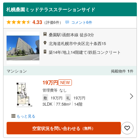
札幌桑園ミッドテラスステーションサイド
4.33
（評価6件）
コメント6件
桑園駅/函館本線 徒歩3分
北海道札幌市中央区北十条西15
築14年/地上14階建て/鉄筋コンクリート
マンション
掲載物件
1
件
19万円
NEW
管理費等 なし
敷
19万円
礼
19万円
3LDK
77.58m
14階
2
もっと見る
空室状況を問い合わせる
（無料）