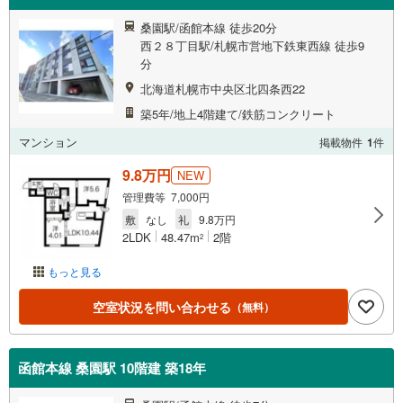
桑園駅/函館本線 徒歩20分
西２８丁目駅/札幌市営地下鉄東西線 徒歩9
分
北海道札幌市中央区北四条西22
築5年/地上4階建て/鉄筋コンクリート
マンション
掲載物件
1
件
9.8万円
NEW
管理費等 7,000円
敷
なし
礼
9.8万円
2LDK
48.47m
2階
2
もっと見る
空室状況を問い合わせる
（無料）
函館本線 桑園駅 10階建 築18年