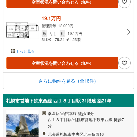
空室状況を問い合わせる
（無料）
19.1万円
管理費等 12,000円
敷
なし
礼
19.1万円
3LDK
78.24m
23階
2
もっと見る
空室状況を問い合わせる
（無料）
さらに物件を見る（全16件）
札幌市営地下鉄東西線 西１８丁目駅 31階建 築21年
桑園駅/函館本線 徒歩15分
西１８丁目駅/札幌市営地下鉄東西線 徒歩7
分
北海道札幌市中央区北三条西16