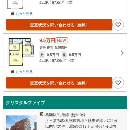
2LDK
57.6m
4階
2
もっと見る
空室状況を問い合わせる
（無料）
9.5万円
NEW
管理費等 5,000円
敷
9.5万円
礼
9.5万円
2LDK
57.06m
4階
2
もっと見る
空室状況を問い合わせる
（無料）
クリスタルファイブ
桑園駅/札沼線 徒歩10分
さっぽろ駅/札幌市営地下鉄東豊線 バス1分
以内/バス停：北5条西13丁目 停歩1分以内