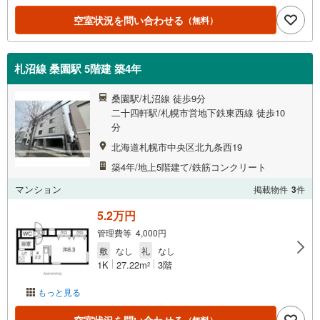
空室状況を問い合わせる
（無料）
札沼線 桑園駅 5階建 築4年
桑園駅/札沼線 徒歩9分
二十四軒駅/札幌市営地下鉄東西線 徒歩10
分
北海道札幌市中央区北九条西19
築4年/地上5階建て/鉄筋コンクリート
マンション
掲載物件
3
件
5.2万円
管理費等 4,000円
敷
なし
礼
なし
1K
27.22m
3階
2
もっと見る
（無料）