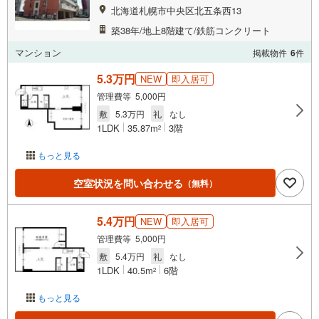
北海道札幌市中央区北五条西13
築38年/地上8階建て/鉄筋コンクリート
マンション
掲載物件
6
件
5.3万円
NEW
即入居可
管理費等 5,000円
敷
5.3万円
礼
なし
1LDK
35.87m
3階
2
もっと見る
空室状況を問い合わせる
（無料）
5.4万円
NEW
即入居可
管理費等 5,000円
敷
5.4万円
礼
なし
1LDK
40.5m
6階
2
もっと見る