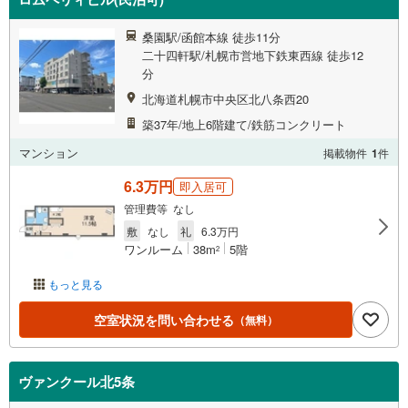
桑園駅/函館本線 徒歩11分
二十四軒駅/札幌市営地下鉄東西線 徒歩12
分
北海道札幌市中央区北八条西20
築37年/地上6階建て/鉄筋コンクリート
マンション
掲載物件
1
件
6.3万円
即入居可
管理費等 なし
敷
なし
礼
6.3万円
ワンルーム
38m
5階
2
もっと見る
空室状況を問い合わせる
（無料）
ヴァンクール北5条