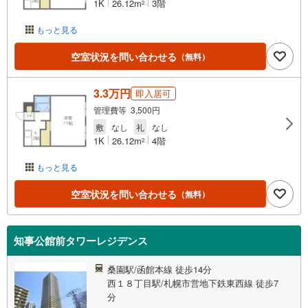
1K
26.12m
3階
2
もっと見る
空室状況を問い合わせる
（無料）
3.3万円
即入居可
管理費等 3,500円
敷
なし
礼
なし
1K
26.12m
4階
2
もっと見る
空室状況を問い合わせる
（無料）
知事公館前タワーレジデンス
桑園駅/函館本線 徒歩14分
西１８丁目駅/札幌市営地下鉄東西線 徒歩7
分