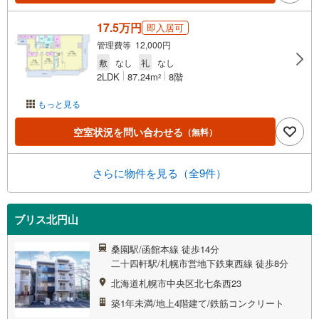
17.5万円
即入居可
管理費等 12,000円
敷
なし
礼
なし
2LDK
87.24m
8階
2
もっと見る
空室状況を問い合わせる
（無料）
さらに物件を見る（全9件）
ブリス北円山
桑園駅/函館本線 徒歩14分
二十四軒駅/札幌市営地下鉄東西線 徒歩8分
北海道札幌市中央区北七条西23
築1年未満/地上4階建て/鉄筋コンクリート