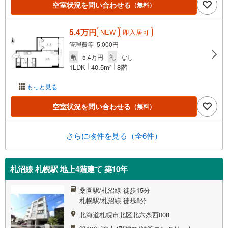
空室状況を問い合わせる
（無料）
5.4万円
NEW
即入居可
管理費等 5,000円
敷
5.4万円
礼
なし
1LDK
40.5m
8階
2
もっと見る
空室状況を問い合わせる
（無料）
さらに物件を見る（全6件）
札沼線 札幌駅 地上4階建て 築10年
桑園駅/札沼線 徒歩15分
札幌駅/札沼線 徒歩8分
北海道札幌市北区北六条西008