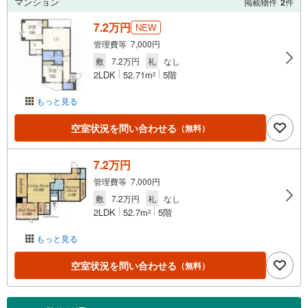
マンション
掲載物件
2
件
7.2万円
NEW
管理費等 7,000円
敷
7.2万円
礼
なし
2LDK
52.71m
5階
2
もっと見る
空室状況を問い合わせる
（無料）
7.2万円
管理費等 7,000円
敷
7.2万円
礼
なし
2LDK
52.7m
5階
2
もっと見る
空室状況を問い合わせる
（無料）