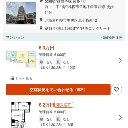
桑園駅/函館本線 徒歩7分
西１１丁目駅/札幌市営地下鉄東西線 徒歩
14分
北海道札幌市中央区北七条西12
築18年/地上10階建て/鉄筋コンクリート
マンション
掲載物件
2
件
6.3万円
管理費等 6,000円
敷
なし
礼
なし
1LDK
30.28m
10階
2
もっと見る
空室状況を問い合わせる
（無料）
6.2万円
即入居可
管理費等 6,000円
敷
なし
礼
なし
1LDK
30.28m
8階
2