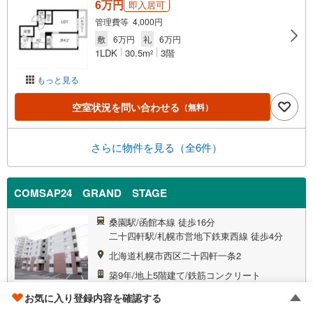
6万円
即入居可
管理費等 4,000円
敷
6万円
礼
6万円
1LDK
30.5m
3階
2
もっと見る
空室状況を問い合わせる
（無料）
さらに物件を見る（全6件）
COMSAP24 GRAND STAGE
桑園駅/函館本線 徒歩16分
二十四軒駅/札幌市営地下鉄東西線 徒歩4分
北海道札幌市西区二十四軒一条2
築9年/地上5階建て/鉄筋コンクリート
お気に入り登録内容を確認する
マンション
掲載物件
7
件