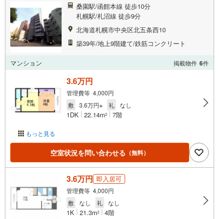
桑園駅/函館本線 徒歩10分
札幌駅/札沼線 徒歩9分
北海道札幌市中央区北五条西10
築39年/地上9階建て/鉄筋コンクリート
マンション
掲載物件
6
件
3.6万円
管理費等 4,000円
敷
3.6万円※
礼
なし
1DK
22.14m
7階
2
もっと見る
空室状況を問い合わせる
（無料）
3.6万円
即入居可
管理費等 4,000円
敷
なし
礼
なし
1K
21.3m
4階
2