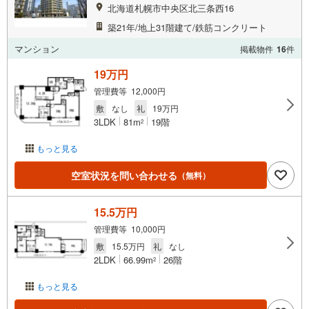
北海道札幌市中央区北三条西16
築21年/地上31階建て/鉄筋コンクリート
マンション
掲載物件
16
件
19万円
管理費等 12,000円
敷
なし
礼
19万円
3LDK
81m
19階
2
もっと見る
空室状況を問い合わせる
（無料）
15.5万円
管理費等 10,000円
敷
15.5万円
礼
なし
2LDK
66.99m
26階
2
もっと見る