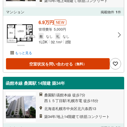
築10年/地上4階建て/鉄筋コンクリート
マンション
掲載物件
1
件
6.9万円
NEW
管理費等 5,000円
敷
なし
礼
なし
1LDK
32.1m
2階
2
もっと見る
空室状況を問い合わせる
（無料）
函館本線 桑園駅 14階建 築34年
桑園駅/函館本線 徒歩7分
西１５丁目駅/札幌市電 徒歩15分
北海道札幌市中央区北六条西13
築34年/地上14階建て/鉄筋コンクリート