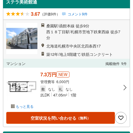
ステラ美術館通
3.67
（評価9件）
コメント9件
桑園駅/函館本線 徒歩9分
西１８丁目駅/札幌市営地下鉄東西線 徒歩7
分
北海道札幌市中央区北四条西17
築12年/地上5階建て/鉄筋コンクリート
マンション
掲載物件
1
件
7.3万円
NEW
管理費等 6,000円
敷
なし
礼
なし
2LDK
47.05m
1階
2
もっと見る
空室状況を問い合わせる
（無料）