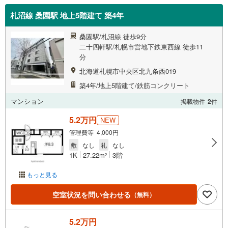
札沼線 桑園駅 地上5階建て 築4年
桑園駅/札沼線 徒歩9分
二十四軒駅/札幌市営地下鉄東西線 徒歩11
分
北海道札幌市中央区北九条西019
築4年/地上5階建て/鉄筋コンクリート
マンション
掲載物件
2
件
5.2万円
NEW
管理費等 4,000円
敷
なし
礼
なし
1K
27.22m
3階
2
もっと見る
空室状況を問い合わせる
（無料）
5.2万円