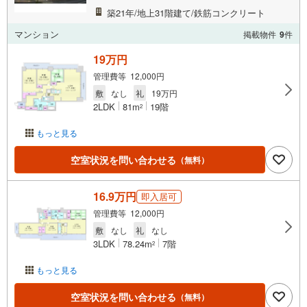
築21年/地上31階建て/鉄筋コンクリート
マンション
掲載物件
9
件
19万円
管理費等 12,000円
敷
なし
礼
19万円
2LDK
81m
19階
2
もっと見る
空室状況を問い合わせる
（無料）
16.9万円
即入居可
管理費等 12,000円
敷
なし
礼
なし
3LDK
78.24m
7階
2
もっと見る
空室状況を問い合わせる
（無料）