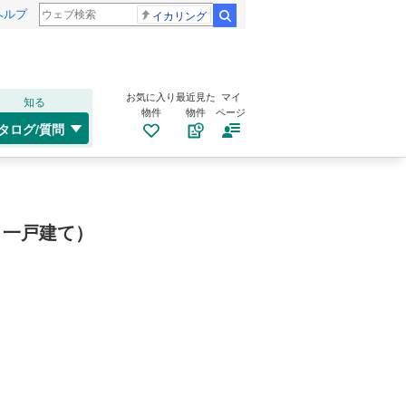
ヘルプ
イカリング
検索
お気に入り
最近見た
マイ
知る
物件
物件
ページ
タログ/質問
・一戸建て）