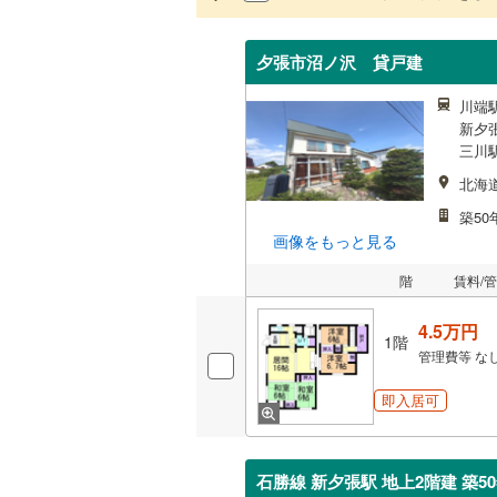
夕張市沼ノ沢 貸戸建
川端駅
新夕張
三川駅
北海
築50
画像をもっと見る
階
賃料/
4.5万円
1階
管理費等
な
即入居可
石勝線 新夕張駅 地上2階建 築5