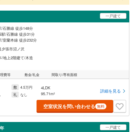
一戸建て
/石勝線 徒歩148分
駅/石勝線 徒歩31分
/室蘭本線 徒歩232分
道夕張市沼ノ沢
年/地上2階建て/木造
管理費等
敷金/礼金
間取り/専有面積
敷
4.5万円
4LDK
詳細を見る
95.71m
礼
2
し
なし
空室状況を問い合わせる
無料
一戸建て
0年