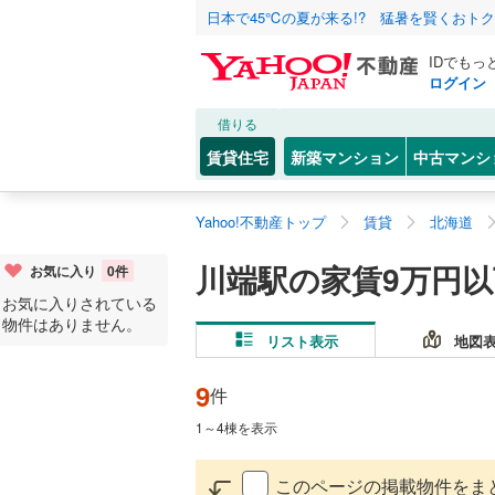
日本で45℃の夏が来る!? 猛暑を賢くおト
IDでもっ
ログイン
借りる
賃貸住宅
新築マンション
中古マンシ
Yahoo!不動産トップ
賃貸
北海道
川端駅の家賃9万円
お気に入り
0
件
お気に入りされている
物件はありません。
リスト表示
地図
9
件
1
～
4
棟を表示
このページの掲載物件をま