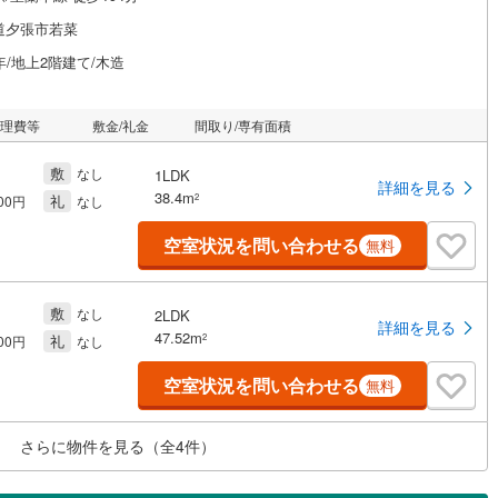
道夕張市若菜
年/地上2階建て/木造
管理費等
敷金/礼金
間取り/専有面積
敷
なし
1LDK
詳細を見る
38.4m
礼
2
000円
なし
空室状況を問い合わせる
無料
敷
なし
2LDK
詳細を見る
47.52m
礼
2
000円
なし
空室状況を問い合わせる
無料
さらに物件を見る（全
4
件）