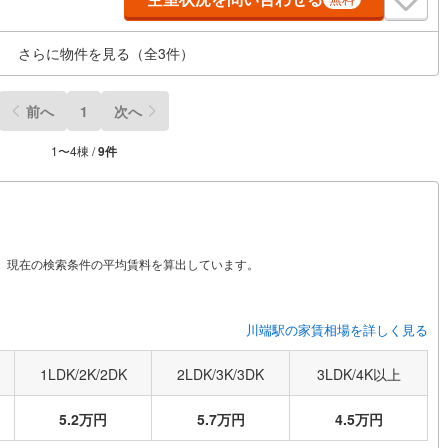
さらに物件を見る（全
3
件）
前へ
1
次へ
1
〜
4
棟 /
9
件
から、現在の検索条件の平均賃料を算出しています。
川端駅の家賃相場を詳しく見る
1LDK/2K/2DK
2LDK/3K/3DK
3LDK/4K以上
5.2万円
5.7万円
4.5万円