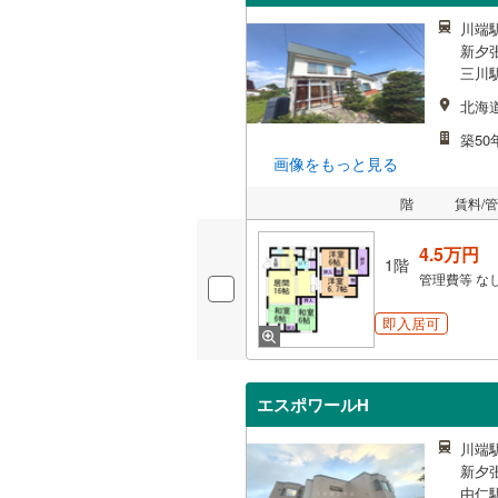
川端駅
新夕張
三川駅
北海
築50
画像をもっと見る
階
賃料/
4.5万円
1階
管理費等
な
即入居可
エスポワールH
川端駅
新夕張
由仁駅