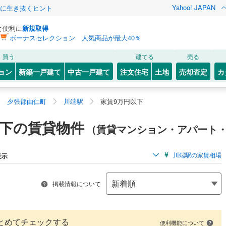
Yahoo! JAPAN
クに生き抜くヒント
と便利に
新規取得
ボーナスセレクション 人気商品が最大40％
買う
建てる
売る
ョン
新築一戸建て
中古一戸建て
注文住宅
土地
売却査定
カ
夕張郡由仁町
川端駅
家賃9万円以下
以下の賃貸物件
（賃貸マンション・アパート
川端駅の家賃相場
表示
掲載情報について
とめてチェックする
便利機能について