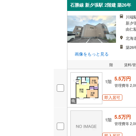
石勝線 新夕張駅 2階建 築26年
川端駅
新夕張
由仁駅
北海
築26
画像をもっと見る
階
賃料/
5.5万円
1階
管理費等
2,
即入居可
5.5万円
1階
管理費等
2,
即入居可