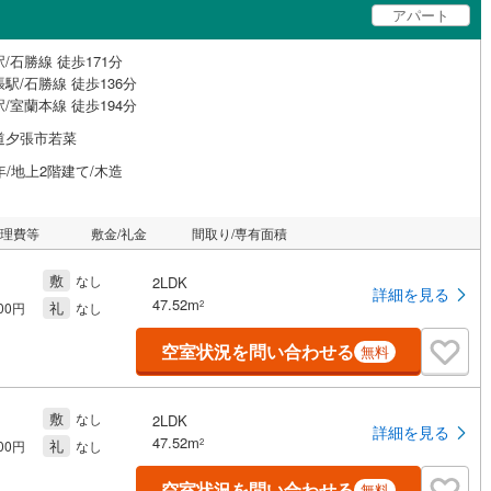
アパート
/石勝線 徒歩171分
駅/石勝線 徒歩136分
/室蘭本線 徒歩194分
道夕張市若菜
年/地上2階建て/木造
管理費等
敷金/礼金
間取り/専有面積
敷
なし
2LDK
詳細を見る
47.52m
礼
2
000円
なし
空室状況を問い合わせる
無料
敷
なし
2LDK
詳細を見る
47.52m
礼
2
000円
なし
空室状況を問い合わせる
無料