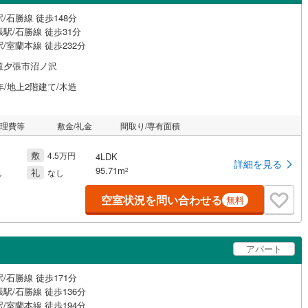
/石勝線 徒歩148分
駅/石勝線 徒歩31分
/室蘭本線 徒歩232分
道夕張市沼ノ沢
年/地上2階建て/木造
管理費等
敷金/礼金
間取り/専有面積
敷
4.5万円
4LDK
詳細を見る
95.71m
礼
2
し
なし
空室状況を問い合わせる
無料
アパート
/石勝線 徒歩171分
駅/石勝線 徒歩136分
/室蘭本線 徒歩194分