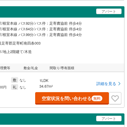
アパート
/根室本線 バス92分/バス停：足寄農協前 停歩4分
/根室本線 バス64分/バス停：足寄農協前 停歩4分
/根室本線 バス99分/バス停：足寄農協前 停歩4分
道足寄郡足寄町南四条003
年/地上2階建て/木造
管理費等
敷金/礼金
間取り/専有面積
敷
なし
1LDK
詳細を見る
34.67m
礼
2
000円
なし
空室状況を問い合わせる
無料
アパート