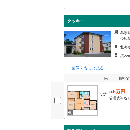
クッキー
幕別駅
帯広駅
北海
築22
画像をもっと見る
階
賃料/
5.8万円
3階
管理費等
な