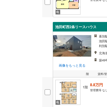
池田町西2条リースハウス
幕別駅
池田駅
利別駅
北海
築49
画像をもっと見る
階
賃料/
8.8万円
1階
管理費等
な