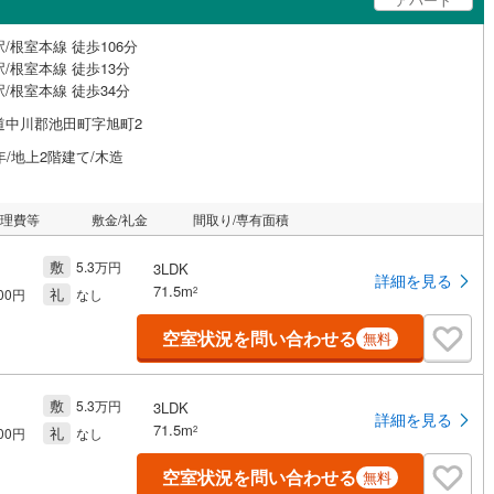
/根室本線 徒歩106分
/根室本線 徒歩13分
/根室本線 徒歩34分
道中川郡池田町字旭町2
年/地上2階建て/木造
管理費等
敷金/礼金
間取り/専有面積
敷
5.3万円
3LDK
詳細を見る
71.5m
礼
2
000円
なし
空室状況を問い合わせる
無料
敷
5.3万円
3LDK
詳細を見る
71.5m
礼
2
000円
なし
空室状況を問い合わせる
無料