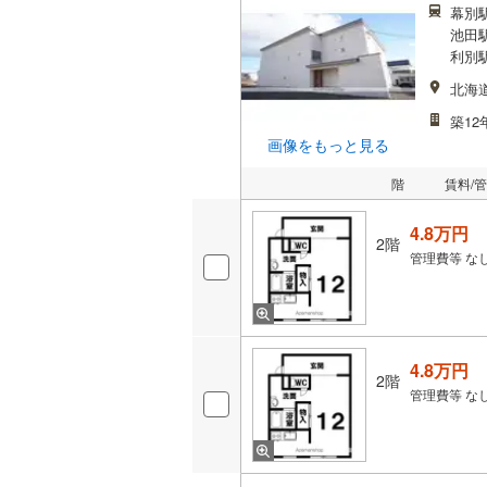
幕別駅
池田駅
利別駅
北海
築12
画像をもっと見る
階
賃料/
4.8万円
2階
管理費等
な
4.8万円
2階
管理費等
な