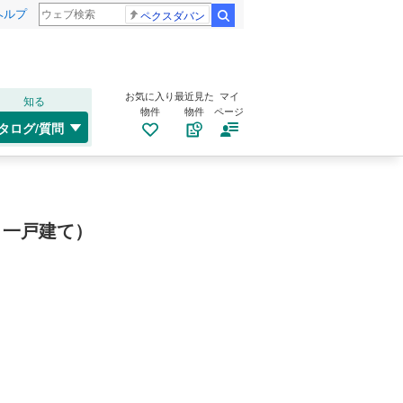
ヘルプ
ペクスダバン
検索
お気に入り
最近見た
マイ
知る
物件
物件
ページ
タログ/質問
・一戸建て）