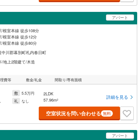
アパート
/根室本線 徒歩108分
/根室本線 徒歩12分
/根室本線 徒歩80分
道中川郡幕別町札内春日町
年/地上2階建て/木造
管理費等
敷金/礼金
間取り/専有面積
敷
5.5万円
2LDK
詳細を見る
57.96m
礼
2
し
なし
空室状況を問い合わせる
無料
アパート