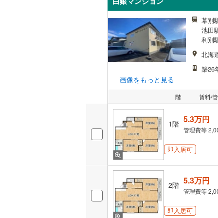
白銀マンション
幕別駅
池田駅
利別駅
北海
築26
画像をもっと見る
階
賃料/
5.3万円
1階
管理費等
2,
即入居可
5.3万円
2階
管理費等
2,
即入居可