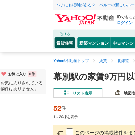
ハチにも権利がある？ ペルーの新しいルー
IDでもっ
ログイン
借りる
賃貸住宅
新築マンション
中古マンシ
Yahoo!不動産トップ
賃貸
北海道
幕別駅の家賃9万円
お気に入り
0
件
お気に入りされている
物件はありません。
リスト表示
地図
52
件
1
～
20
棟を表示
このページの掲載物件をま