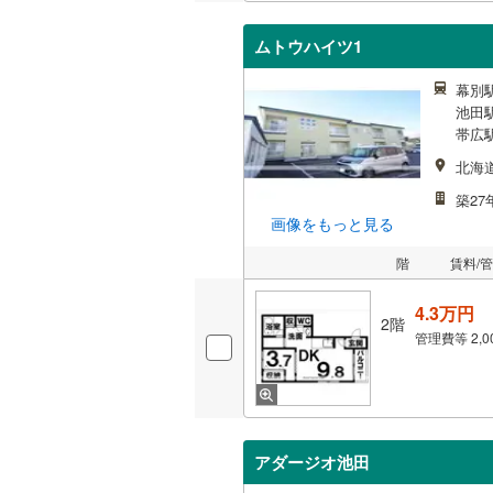
ムトウハイツ1
幕別駅
池田駅
帯広駅
北海
築27
画像をもっと見る
階
賃料/
4.3万円
2階
管理費等
2,
アダージオ池田