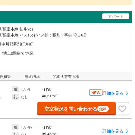
アパート
/根室本線 徒歩9分
/根室本線 バス15分/バス停：幕別十字街 停歩8分
道中川郡幕別町寿町
年/地上2階建て/木造
管理費等
敷金/礼金
間取り/専有面積
敷
4万円
1LDK
NEW
詳細を見る
40.61m
礼
2
し
なし
空室状況を問い合わせる
無料
敷
4万円※
1LDK
詳細を見る
35.46m
礼
2
し
なし