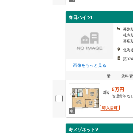
春日ハイツI
幕別駅
札内駅
帯広駅
北海
築37
画像をもっと見る
階
賃料/
5万円
2階
管理費等
な
即入居可
寿メゾネットV