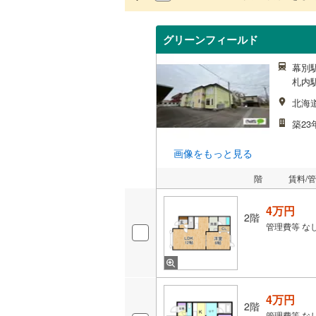
グリーンフィールド
幕別駅
札内駅
北海
築23
画像をもっと見る
階
賃料/
4万円
2階
管理費等
な
4万円
2階
管理費等
な