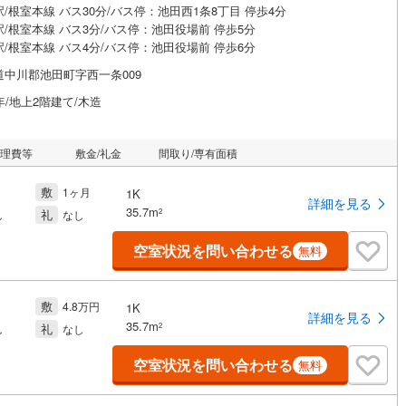
/根室本線 バス30分/バス停：池田西1条8丁目 停歩4分
/根室本線 バス3分/バス停：池田役場前 停歩5分
/根室本線 バス4分/バス停：池田役場前 停歩6分
道中川郡池田町字西一条009
年/地上2階建て/木造
管理費等
敷金/礼金
間取り/専有面積
敷
1ヶ月
1K
詳細を見る
35.7m
礼
2
し
なし
空室状況を問い合わせる
無料
敷
4.8万円
1K
詳細を見る
35.7m
礼
2
し
なし
空室状況を問い合わせる
無料