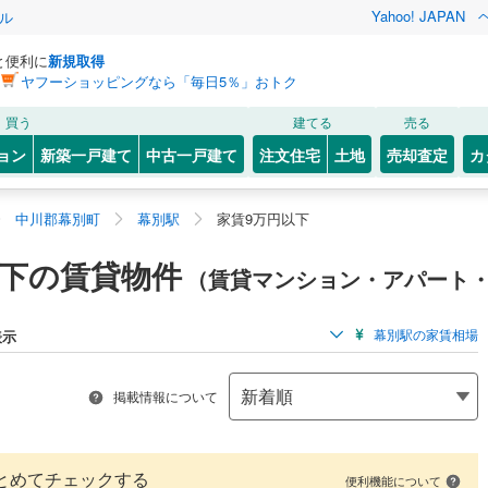
Yahoo! JAPAN
ル
と便利に
新規取得
ヤフーショッピングなら「毎日5％」おトク
買う
建てる
売る
ョン
新築一戸建て
中古一戸建て
注文住宅
土地
売却査定
カ
中川郡幕別町
幕別駅
家賃9万円以下
以下の賃貸物件
（賃貸マンション・アパート
幕別駅の家賃相場
表示
掲載情報について
とめてチェックする
便利機能について