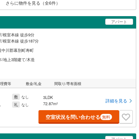
さらに物件を見る（全
6
件）
アパート
/根室本線 徒歩9分
/根室本線 徒歩187分
道中川郡幕別町寿町
年/地上3階建て/木造
管理費等
敷金/礼金
間取り/専有面積
敷
なし
3LDK
詳細を見る
72.87m
礼
2
し
なし
空室状況を問い合わせる
無料
アパート