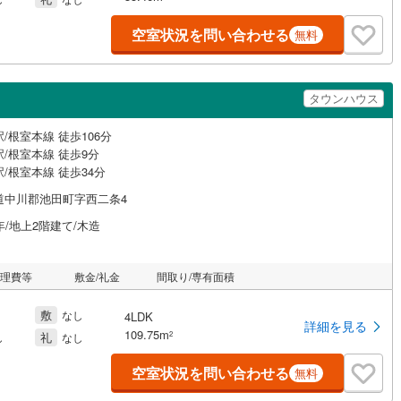
空室状況を問い合わせる
無料
タウンハウス
/根室本線 徒歩106分
/根室本線 徒歩9分
/根室本線 徒歩34分
道中川郡池田町字西二条4
年/地上2階建て/木造
管理費等
敷金/礼金
間取り/専有面積
敷
なし
4LDK
詳細を見る
109.75m
礼
2
し
なし
空室状況を問い合わせる
無料