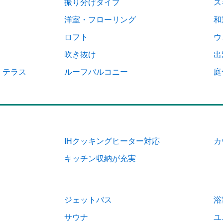
振り分けタイプ
ス
洋室・フローリング
和
ロフト
ウ
吹き抜け
出
・テラス
ルーフバルコニー
庭
IHクッキングヒーター対応
カ
キッチン収納が充実
ジェットバス
浴
サウナ
ユ