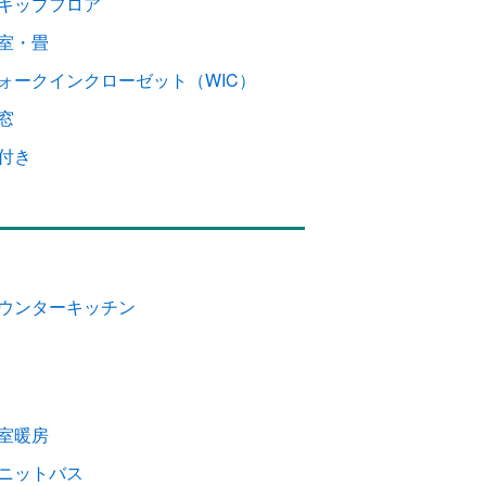
キップフロア
室・畳
ォークインクローゼット（WIC）
窓
付き
ウンターキッチン
室暖房
ニットバス