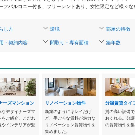
ーフバルコニー付き、フリーレントあり、女性限定など様々な
らし方
環境
部屋の特徴
用・契約内容
間取り・専有面積
築年数
ナーズマンション
リノベーション物件
分譲賃貸タイ
れなデザイナーズマ
新築のようにキレイだけ
質の高い設備で
ンをご紹介。こだわ
ど、手ごろな賃料が魅力な
おくれる。分譲
観やインテリアが魅
リノベーション賃貸物件を
の賃貸物件を集
。
集めました。