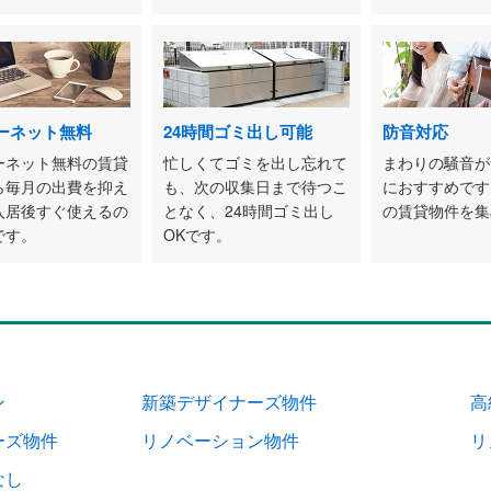
ーネット無料
24時間ゴミ出し可能
防音対応
ーネット無料の賃貸
忙しくてゴミを出し忘れて
まわりの騒音が
ら毎月の出費を抑え
も、次の収集日まで待つこ
におすすめです
入居後すぐ使えるの
となく、24時間ゴミ出し
の賃貸物件を集
です。
OKです。
ン
新築デザイナーズ物件
高
ーズ物件
リノベーション物件
リ
なし