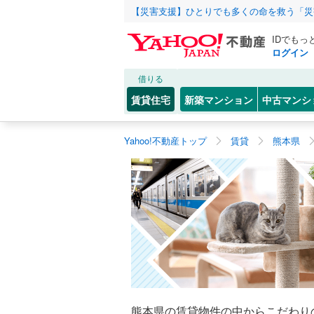
【災害支援】ひとりでも多くの命を救う「災
IDでもっ
ログイン
借りる
賃貸住宅
新築マンション
中古マンシ
Yahoo!不動産トップ
賃貸
熊本県
熊本県の賃貸物件の中からこだわり