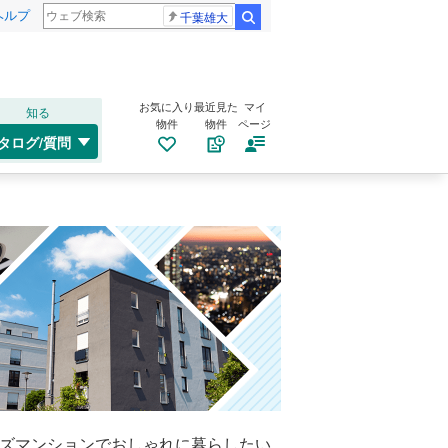
ヘルプ
千葉雄大
検索
お気に入り
最近見た
マイ
知る
物件
物件
ページ
タログ/質問
ーズマンションでおしゃれに暮らしたい