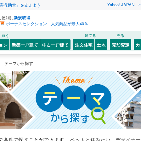
Yahoo! JAPAN
害救助犬」を支えよう
と便利に
新規取得
ボーナスセレクション 人気商品が最大40％
買う
建てる
売る
ョン
新築一戸建て
中古一戸建て
注文住宅
土地
売却査定
カ
テーマから探す
の条件で探すことができます。 ペットと住みたい、デザイナ