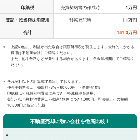
印紙税
売買契約書の作成時
1万円
登記・抵当権抹消費用
移転登記時
1.1万円
合計
151.3万円
1
上記の他に、利益が出た場合は譲渡所得税が発生します。最終的にかかる
費用は不動産会社にご確認ください。
また、他手数料などが発生する場合があります。各金融機関にてご確認く
ださい。
それぞれ以下の計算式で算出しております。
仲介手数料金…「売却額×3%＋60,000円」×消費税10%
印紙税…租税特別措置法に基づき、軽減税率を適用。
登記・抵当権抹消費用…不動産1物件につき1,000円、司法書士への報酬
10,000円と仮定し記載
不動産売却に強い会社を徹底比較！