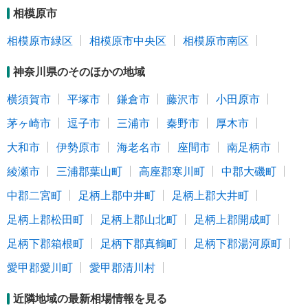
相模原市
相模原市緑区
相模原市中央区
相模原市南区
神奈川県のそのほかの地域
横須賀市
平塚市
鎌倉市
藤沢市
小田原市
茅ヶ崎市
逗子市
三浦市
秦野市
厚木市
大和市
伊勢原市
海老名市
座間市
南足柄市
綾瀬市
三浦郡葉山町
高座郡寒川町
中郡大磯町
中郡二宮町
足柄上郡中井町
足柄上郡大井町
足柄上郡松田町
足柄上郡山北町
足柄上郡開成町
足柄下郡箱根町
足柄下郡真鶴町
足柄下郡湯河原町
愛甲郡愛川町
愛甲郡清川村
近隣地域の最新相場情報を見る