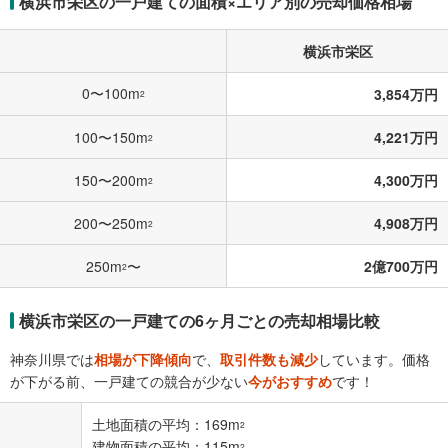
横浜市栄区の一戸建ての面積×エリア別の売却価格相場
横浜市栄区
0〜100m
3,854万円
2
100〜150m
4,221万円
2
150〜200m
4,300万円
2
200〜250m
4,908万円
2
250m
〜
2億700万円
2
横浜市栄区の一戸建ての6ヶ月ごとの売却相場比較
神奈川県では
相場が下降傾向
で、
取引件数も減少
しています。価格
が下がる前、一戸建ての競合が少ない
今がおすすめ
です！
土地面積の平均：169m
2
建物面積の平均：115m
2