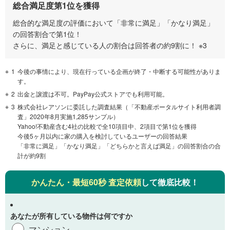
総合満足度第1位を獲得
総合的な満足度の評価において「非常に満足」「かなり満足」
の回答割合で第1位！
さらに、満足と感じている人の割合は回答者の約9割に！ ※3
1
今後の事情により、現在行っている企画が終了・中断する可能性がありま
す。
2
出金と譲渡は不可。PayPay公式ストアでも利用可能。
3
株式会社レアソンに委託した調査結果（「不動産ポータルサイト利用者調
査」2020年8月実施1,285サンプル）
Yahoo!不動産含む4社の比較で全10項目中、2項目で第1位を獲得
今後5ヶ月以内に家の購入を検討しているユーザーの回答結果
「非常に満足」「かなり満足」「どちらかと言えば満足」の回答割合の合
計が約9割
かんたん・最短60秒 査定依頼
して徹底比較！
あなたが所有している物件は何ですか
マンション