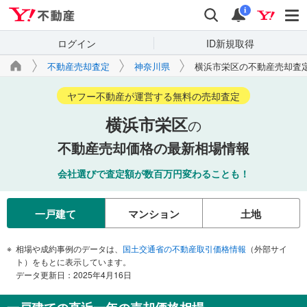
Yahoo!不動産
検索
通知
i
ログイン
ID新規取得
不動産売却査定
神奈川県
横浜市栄区の不動産売却査
ヤフー不動産が運営する無料の売却査定
横浜市栄区
の
不動産売却価格の最新相場情報
会社選びで査定額が数百万円変わることも！
一戸建て
マンション
土地
相場や成約事例のデータは、
国土交通省の不動産取引価格情報
（外部サイ
ト）をもとに表示しています。
データ更新日：2025年4月16日