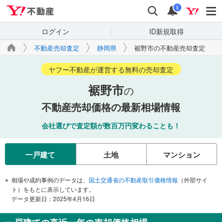
Yahoo!不動産
検索
通知
i
ログイン
ID新規取得
不動産売却査定
静岡県
裾野市の不動産売却査定
ヤフー不動産が運営する無料の売却査定
裾野市
の
不動産売却価格の最新相場情報
会社選びで査定額が数百万円変わることも！
一戸建て
土地
マンション
相場や成約事例のデータは、
国土交通省の不動産取引価格情報
（外部サイ
ト）をもとに表示しています。
データ更新日：2025年4月16日