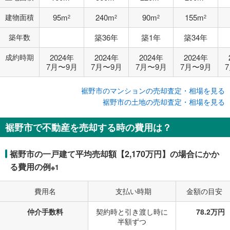
建物面積
95m
240m
90m
155m
2
2
2
2
築年数
築36年
築1年
築34年
成約時期
2024年
2024年
2024年
2024年
7月〜9月
7月〜9月
7月〜9月
7月〜9月
裾野市のマンションの売却査定・相場を見る
裾野市の土地の売却査定・相場を見る
裾野市で不動産を売却する時の費用は？
裾野市の一戸建て平均売却額【2,170万円】の場合にかか
る費用の例
※1
費用名
支払い時期
金額の目安
仲介手数料
契約時と引き渡し時に
78.2万円
半額ずつ