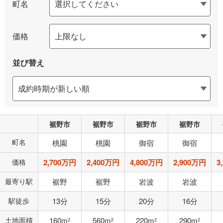
町名
価格
並び替え
裾野市
裾野市
裾野市
裾野市
町名
桃園
桃園
御宿
御宿
価格
2,700万円
2,400万円
4,800万円
2,900万円
3
最寄り駅
裾野
裾野
岩波
岩波
駅徒歩
13分
15分
20分
16分
土地面積
160m
560m
220m
290m
2
2
2
2