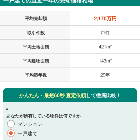
一戸建ての直近一年の売却価格相場
2,170万円
平均売却額
71件
取引件数
421m
平均土地面積
2
143m
平均建物面積
2
29年
平均築年数
かんたん・最短60秒 査定依頼
して徹底比較！
あなたが所有している物件は何ですか
マンション
一戸建て