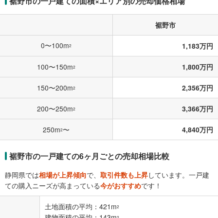
裾野市の一戸建ての面積×エリア別の売却価格相場
裾野市
0〜100m
1,183万円
2
100〜150m
1,800万円
2
150〜200m
2,356万円
2
200〜250m
3,366万円
2
250m
〜
4,840万円
2
裾野市の一戸建ての6ヶ月ごとの売却相場比較
静岡県では
相場が上昇傾向
で、
取引件数も上昇
しています。一戸建
ての購入ニーズが高まっている
今がおすすめ
です！
土地面積の平均：421m
2
建物面積の平均：143m
2