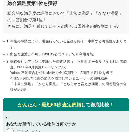
総合満足度第1位を獲得
総合的な満足度の評価において「非常に満足」「かなり満足」
の回答割合で第1位！
さらに、満足と感じている人の割合は回答者の約9割に！ ※3
1
今後の事情により、現在行っている企画が終了・中断する可能性がありま
す。
2
出金と譲渡は不可。PayPay公式ストアでも利用可能。
3
株式会社レアソンに委託した調査結果（「不動産ポータルサイト利用者調
査」2020年8月実施1,285サンプル）
Yahoo!不動産含む4社の比較で全10項目中、2項目で第1位を獲得
今後5ヶ月以内に家の購入を検討しているユーザーの回答結果
「非常に満足」「かなり満足」「どちらかと言えば満足」の回答割合の合
計が約9割
かんたん・最短60秒 査定依頼
して徹底比較！
あなたが所有している物件は何ですか
マンション