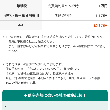
印紙税
売買契約書の作成時
1万円
登記・抵当権抹消費用
移転登記時
1.1万円
合計
80.3万円
1
上記の他に、利益が出た場合は譲渡所得税が発生します。最終的にかかる
費用は不動産会社にご確認ください。
また、他手数料などが発生する場合があります。各金融機関にてご確認く
ださい。
それぞれ以下の計算式で算出しております。
仲介手数料金…「売却額×3%＋60,000円」×消費税10%
印紙税…租税特別措置法に基づき、軽減税率を適用。
登記・抵当権抹消費用…不動産1物件につき1,000円、司法書士への報酬
10,000円と仮定し記載
不動産売却に強い会社を徹底比較！