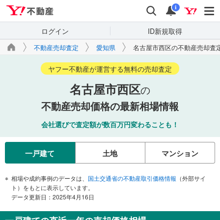
Yahoo!不動産
検索
通知
i
ログイン
ID新規取得
不動産売却査定
愛知県
名古屋市西区の不動産売却査
ヤフー不動産が運営する無料の売却査定
名古屋市西区
の
不動産売却価格の最新相場情報
会社選びで査定額が数百万円変わることも！
一戸建て
土地
マンション
相場や成約事例のデータは、
国土交通省の不動産取引価格情報
（外部サイ
ト）をもとに表示しています。
データ更新日：2025年4月16日