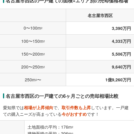
名古屋市西区の一戸建ての面積×エリア別の売却価格相場
名古屋市西区
0〜100m
3,390万円
2
100〜150m
4,333万円
2
150〜200m
5,506万円
2
200〜250m
9,640万円
2
250m
〜
1億9,260万円
2
名古屋市西区の一戸建ての6ヶ月ごとの売却相場比較
愛知県では
相場が上昇傾向
で、
取引件数も上昇
しています。一戸建
ての購入ニーズが高まっている
今がおすすめ
です！
土地面積の平均：176m
2
建物面積の平均：206m
2