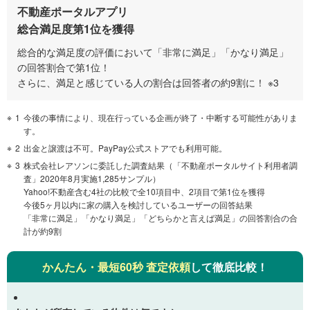
不動産ポータルアプリ
総合満足度第1位を獲得
総合的な満足度の評価において「非常に満足」「かなり満足」
の回答割合で第1位！
さらに、満足と感じている人の割合は回答者の約9割に！ ※3
1
今後の事情により、現在行っている企画が終了・中断する可能性がありま
す。
2
出金と譲渡は不可。PayPay公式ストアでも利用可能。
3
株式会社レアソンに委託した調査結果（「不動産ポータルサイト利用者調
査」2020年8月実施1,285サンプル）
Yahoo!不動産含む4社の比較で全10項目中、2項目で第1位を獲得
今後5ヶ月以内に家の購入を検討しているユーザーの回答結果
「非常に満足」「かなり満足」「どちらかと言えば満足」の回答割合の合
計が約9割
かんたん・最短60秒 査定依頼
して徹底比較！