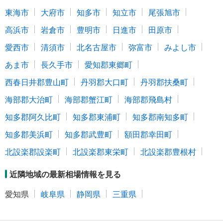
東海市
大府市
知多市
知立市
尾張旭市
高浜市
岩倉市
豊明市
日進市
田原市
愛西市
清須市
北名古屋市
弥富市
みよし市
あま市
長久手市
愛知郡東郷町
西春日井郡豊山町
丹羽郡大口町
丹羽郡扶桑町
海部郡大治町
海部郡蟹江町
海部郡飛島村
知多郡阿久比町
知多郡東浦町
知多郡南知多町
知多郡美浜町
知多郡武豊町
額田郡幸田町
北設楽郡設楽町
北設楽郡東栄町
北設楽郡豊根村
近隣地域の最新相場情報を見る
愛知県
岐阜県
静岡県
三重県