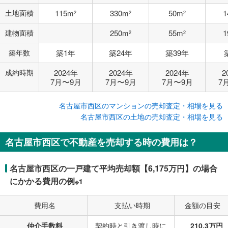
土地面積
115m
330m
50m
1
2
2
2
建物面積
250m
55m
1
2
2
築年数
築1年
築24年
築39年
成約時期
2024年
2024年
2024年
2
7月〜9月
7月〜9月
7月〜9月
7
名古屋市西区のマンションの売却査定・相場を見る
名古屋市西区の土地の売却査定・相場を見る
名古屋市西区で不動産を売却する時の費用は？
名古屋市西区の一戸建て平均売却額【6,175万円】の場合
にかかる費用の例
※1
費用名
支払い時期
金額の目安
仲介手数料
契約時と引き渡し時に
210.3万円