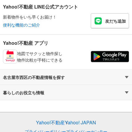
Yahoo!不動産 LINE公式アカウント
新着物件をいち早くお届け！
友だち追加
便利な機能のご紹介
Yahoo!不動産 アプリ
地図でサクッと物件探し
物件比較が手軽にできる
名古屋市西区の不動産情報を探す
不動産・住宅
賃貸住宅
暮らしのお役立ち情報
新築マンション
マンションカタログ
中古マンション
教えて！住まいの先生
Yahoo!不動産
Yahoo! JAPAN
新築一戸建て
中古一戸建て
プライバシーポリシー
プライバシーセンター