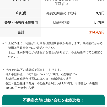
半額ずつ
印紙税
売買契約書の作成時
3万円
登記・抵当権抹消費用
移転登記時
1.1万円
合計
214.4万円
1
上記の他に、利益が出た場合は譲渡所得税が発生します。最終的にかかる
費用は不動産会社にご確認ください。
また、他手数料などが発生する場合があります。各金融機関にてご確認く
ださい。
それぞれ以下の計算式で算出しております。
仲介手数料金…「売却額×3%＋60,000円」×消費税10%
印紙税…租税特別措置法に基づき、軽減税率を適用。
登記・抵当権抹消費用…不動産1物件につき1,000円、司法書士への報酬
10,000円と仮定し記載
不動産売却に強い会社を徹底比較！