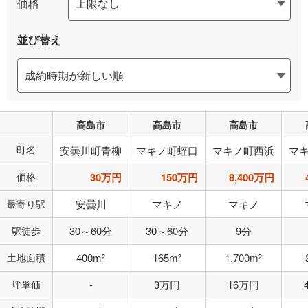
価格
並び替え
高島市
高島市
高島市
町名
安曇川町青柳
マキノ町蛭口
マキノ町西浜
マ
価格
30万円
150万円
8,400万円
最寄り駅
安曇川
マキノ
マキノ
駅徒歩
30～60分
30～60分
9分
土地面積
400m
165m
1,700m
2
2
2
坪単価
-
3万円
16万円