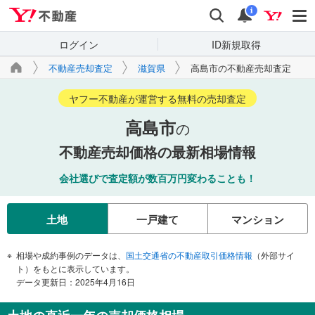
Yahoo!不動産
検索
通知
i
ログイン
ID新規取得
不動産売却査定
滋賀県
高島市の不動産売却査定
ヤフー不動産が運営する無料の売却査定
高島市
の
不動産売却価格の最新相場情報
会社選びで査定額が数百万円変わることも！
土地
一戸建て
マンション
相場や成約事例のデータは、
国土交通省の不動産取引価格情報
（外部サイ
ト）をもとに表示しています。
データ更新日：2025年4月16日