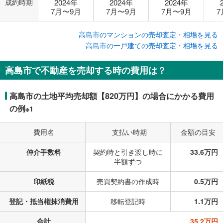
成約時期
2024年
2024年
2024年
7月〜9月
7月〜9月
7月〜9月
7
高島市のマンションの売却査定・相場を見る
高島市の一戸建ての売却査定・相場を見る
高島市で不動産を売却する時の費用は？
高島市の土地平均売却額【820万円】の場合にかかる費用
の例
※1
費用名
支払い時期
金額の目安
仲介手数料
契約時と引き渡し時に
33.6万円
半額ずつ
印紙税
売買契約書の作成時
0.5万円
登記・抵当権抹消費用
移転登記時
1.1万円
合計
35.2万円