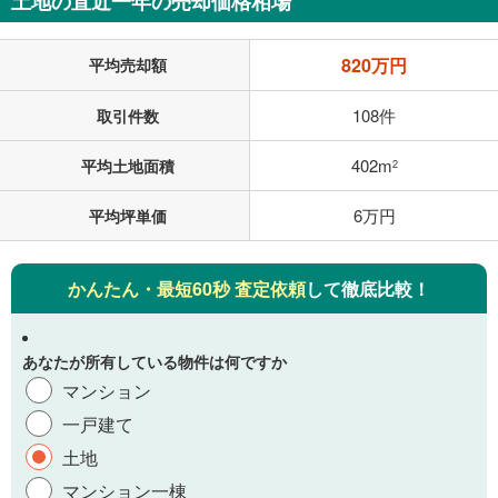
土地の直近一年の売却価格相場
820万円
平均売却額
108件
取引件数
402m
平均土地面積
2
6万円
平均坪単価
かんたん・最短60秒 査定依頼
して徹底比較！
あなたが所有している物件は何ですか
マンション
一戸建て
土地
マンション一棟