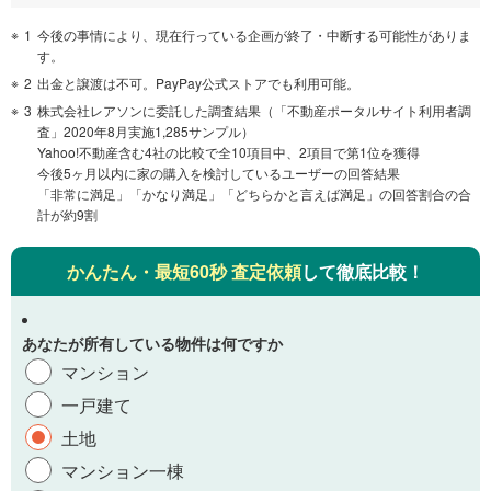
1
今後の事情により、現在行っている企画が終了・中断する可能性がありま
す。
2
出金と譲渡は不可。PayPay公式ストアでも利用可能。
3
株式会社レアソンに委託した調査結果（「不動産ポータルサイト利用者調
査」2020年8月実施1,285サンプル）
Yahoo!不動産含む4社の比較で全10項目中、2項目で第1位を獲得
今後5ヶ月以内に家の購入を検討しているユーザーの回答結果
「非常に満足」「かなり満足」「どちらかと言えば満足」の回答割合の合
計が約9割
かんたん・最短60秒 査定依頼
して徹底比較！
あなたが所有している物件は何ですか
マンション
一戸建て
土地
マンション一棟