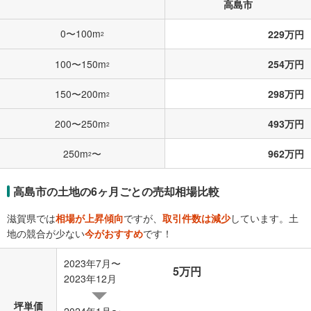
高島市
0〜100m
229万円
2
100〜150m
254万円
2
150〜200m
298万円
2
200〜250m
493万円
2
250m
〜
962万円
2
高島市の土地の6ヶ月ごとの売却相場比較
滋賀県では
相場が上昇傾向
ですが、
取引件数は減少
しています。土
地の競合が少ない
今がおすすめ
です！
2023年7月〜
5万円
2023年12月
坪単価