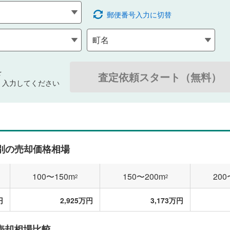
郵便番号入力に切替
を
査定依頼スタート（無料）
・入力してください
別の売却価格相場
100〜150m
150〜200m
200
2
2
円
2,925万円
3,173万円
売却相場比較