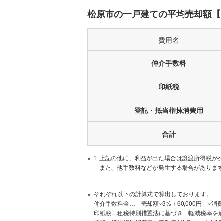
松原市
岡
3
松原市の一戸建ての平均売却額【2
松原市
岡
費用名
仲介手数料
松原市
天美南
2億
印紙税
松原市
天美西
登記・抵当権抹消費用
松原市
天美我堂
合計
1
上記の他に、利益が出た場合は譲渡所得税が
松原市
北新町
また、他手数料などが発生する場合がありま
それぞれ以下の計算式で算出しております。
松原市
天美北
仲介手数料金…「売却額×3%＋60,000円」×消
印紙税…租税特別措置法に基づき、軽減税率を