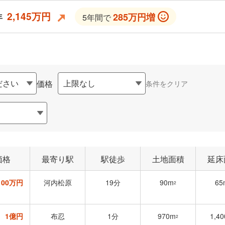
2,145万円
285万円増
年
5年間で
価格
条件をクリア
価格
最寄り駅
駅徒歩
土地面積
延床
,100万円
河内松原
19分
90m
65
2
1億円
布忍
1分
970m
1,4
2