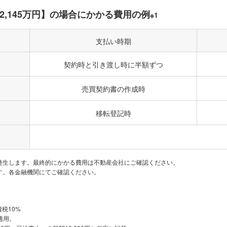
,100万円
河内松原
19分
130m
95
2
,145万円】の場合にかかる費用の例
※1
530万円
河内松原
20分
70m
65
2
支払い時期
契約時と引き渡し時に半額ずつ
3,000万
河内天美
6分
1,800m
1,4
2
円
売買契約書の作成時
400万円
河内天美
9分
40m
40
2
移転登記時
290万円
北花田
15分
50m
60
2
発生します。最終的にかかる費用は不動産会社にご確認ください。
290万円
布忍
11分
80m
55
す。各金融機関にてご確認ください。
2
110万円
河内天美
13分
35m
35
2
費税10%
適用。