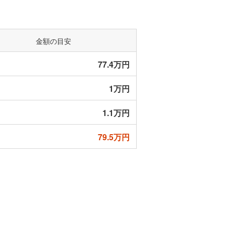
m
2024年7月〜
2
9月
m
築51年
2024年7月〜
2
金額の目安
9月
77.4万円
00m
築59年
2024年7月〜
2
9月
1万円
m
築63年
2024年7月〜
2
1.1万円
9月
79.5万円
m
築53年
2024年7月〜
2
9月
m
築55年
2024年4月〜
2
6月
m
築63年
2024年4月〜
2
6月