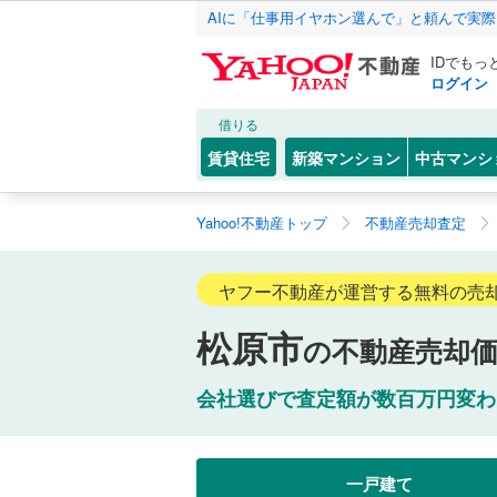
AIに「仕事用イヤホン選んで」と頼んで実
IDでもっ
ログイン
借りる
賃貸住宅
新築マンション
中古マンシ
Yahoo!不動産トップ
不動産売却査定
ヤフー不動産が運営する無料の売
松原市
の不動産売却
会社選びで査定額が数百万円変わ
一戸建て