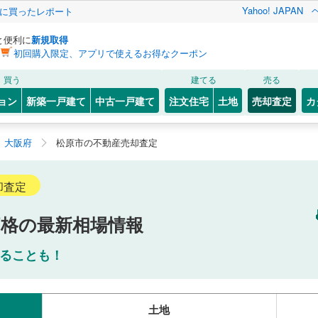
Yahoo! JAPAN
際に買ったレポート
と便利に
新規取得
初回購入限定、アプリで使えるお得なクーポン
買う
建てる
売る
ョン
新築一戸建て
中古一戸建て
注文住宅
土地
売却査定
カ
大阪府
松原市の不動産売却査定
却査定
価格の最新相場情報
ることも！
土地