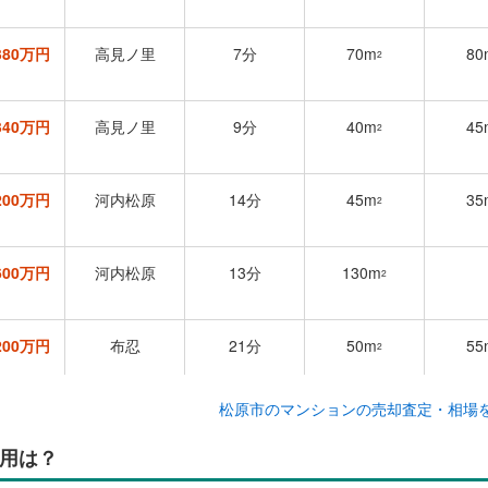
380万円
高見ノ里
7分
70m
80
2
340万円
高見ノ里
9分
40m
45
2
200万円
河内松原
14分
45m
35
2
,600万円
河内松原
13分
130m
2
200万円
布忍
21分
50m
55
2
松原市のマンションの売却査定・相場
280万円
高見ノ里
14分
50m
50
2
用は？