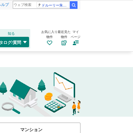
ヘルプ
ドルーリー朱瑛里 木田美緒莉
検索
お気に入り
最近見た
マイ
知る
物件
物件
ページ
タログ/質問
マンション