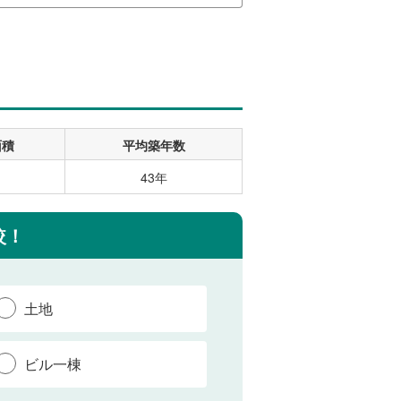
面積
平均築年数
43年
較！
土地
ビル一棟