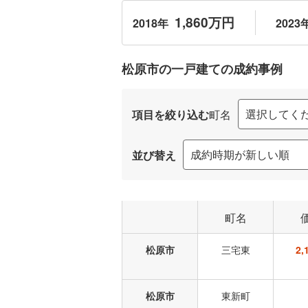
1,860万円
2018年
2023
松原市の一戸建ての
成約事例
項目を絞り込む
町名
並び替え
町名
松原市
三宅東
2
松原市
東新町