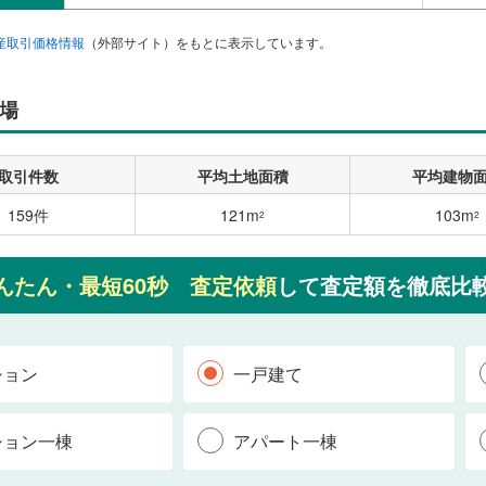
産取引価格情報
（外部サイト）をもとに表示しています。
場
取引件数
平均土地面積
平均建物
159件
121m
103m
2
2
んたん・最短60秒 査定依頼
して査定額を徹底比
ション
一戸建て
ション一棟
アパート一棟