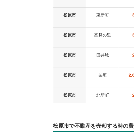
松原市
東新町
松原市
高見の里
松原市
田井城
松原市
柴垣
2
松原市
北新町
松原市
河合
松原市で不動産を売却する時の費