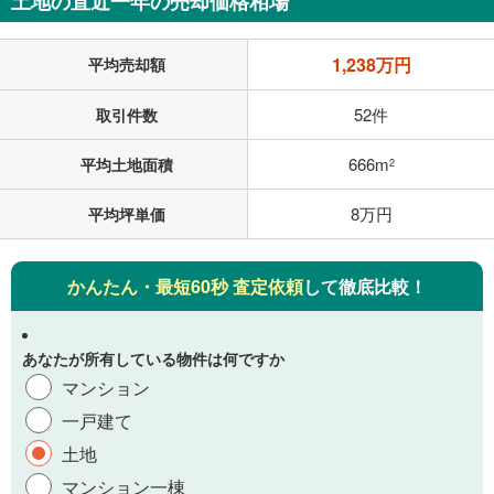
土地の直近一年の売却価格相場
1,238万円
平均売却額
52件
取引件数
666m
平均土地面積
2
8万円
平均坪単価
かんたん・最短60秒 査定依頼
して徹底比較！
あなたが所有している物件は何ですか
マンション
一戸建て
土地
マンション一棟