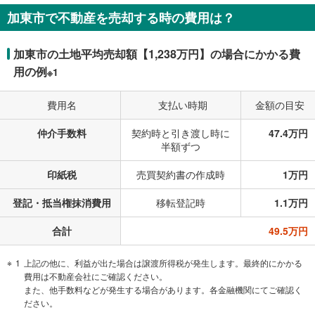
加東市で不動産を売却する時の費用は？
加東市の土地平均売却額【1,238万円】の場合にかかる費
用の例
※1
費用名
支払い時期
金額の目安
仲介手数料
契約時と引き渡し時に
47.4万円
半額ずつ
印紙税
売買契約書の作成時
1万円
登記・抵当権抹消費用
移転登記時
1.1万円
合計
49.5万円
1
上記の他に、利益が出た場合は譲渡所得税が発生します。最終的にかかる
費用は不動産会社にご確認ください。
また、他手数料などが発生する場合があります。各金融機関にてご確認く
ださい。