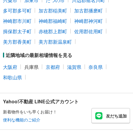
宍粟市
加東市
たつの市
川辺郡猪名川町
多可郡多可町
加古郡稲美町
加古郡播磨町
神崎郡市川町
神崎郡福崎町
神崎郡神河町
揖保郡太子町
赤穂郡上郡町
佐用郡佐用町
美方郡香美町
美方郡新温泉町
近隣地域の最新相場情報を見る
大阪府
兵庫県
京都府
滋賀県
奈良県
和歌山県
Yahoo!不動産 LINE公式アカウント
新着物件をいち早くお届け！
友だち追加
便利な機能のご紹介