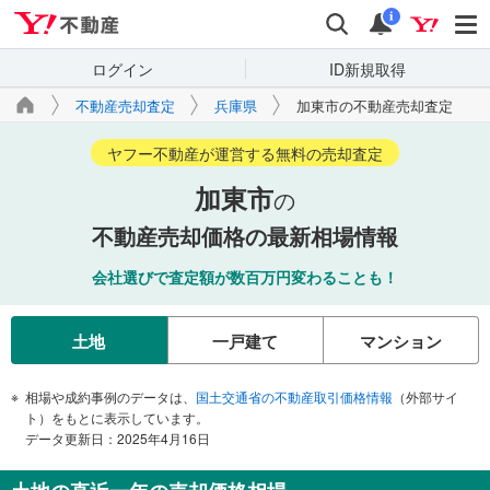
Yahoo!不動産
検索
通知
i
ログイン
ID新規取得
不動産売却査定
兵庫県
加東市の不動産売却査定
ヤフー不動産が運営する無料の売却査定
加東市
の
不動産売却価格の最新相場情報
会社選びで査定額が数百万円変わることも！
土地
一戸建て
マンション
相場や成約事例のデータは、
国土交通省の不動産取引価格情報
（外部サイ
ト）をもとに表示しています。
データ更新日：2025年4月16日