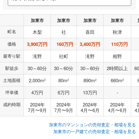
加東市
加東市
加東市
加東市
町名
木梨
社
喜田
秋津
価格
3,900万円
160万円
3,400万円
110万円
最寄り駅
滝野
社町
滝野
相野
駅徒歩
30～60分
30～60分
30～60分
2時間以上
6
土地面積
2,000m
80m
890m
660m
2
2
2
2
坪単価
4万円
6万円
13万円
-
成約時期
2024年
2024年
2024年
2024年
7月〜9月
7月〜9月
4月〜6月
4月〜6月
4
加東市のマンションの売却査定・相場を見る
加東市の一戸建ての売却査定・相場を見る