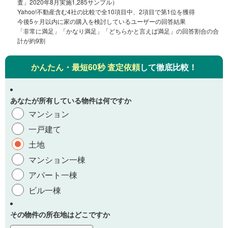
査」2020年8月実施1,285サンプル）
Yahoo!不動産含む4社の比較で全10項目中、2項目で第1位を獲得
今後5ヶ月以内に家の購入を検討しているユーザーの回答結果
「非常に満足」「かなり満足」「どちらかと言えば満足」の回答割合の合
計が約9割
かんたん・最短60秒 査定依頼
して徹底比較！
あなたが所有している物件は何ですか
マンション
一戸建て
土地
マンション一棟
アパート一棟
ビル一棟
その物件の所在地はどこですか