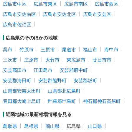
広島市中区
広島市東区
広島市南区
広島市西区
広島市安佐南区
広島市安佐北区
広島市安芸区
広島市佐伯区
広島県のそのほかの地域
呉市
竹原市
三原市
尾道市
福山市
府中市
三次市
庄原市
大竹市
東広島市
廿日市市
安芸高田市
江田島市
安芸郡府中町
安芸郡海田町
安芸郡熊野町
安芸郡坂町
山県郡安芸太田町
山県郡北広島町
豊田郡大崎上島町
世羅郡世羅町
神石郡神石高原町
近隣地域の最新相場情報を見る
鳥取県
島根県
岡山県
広島県
山口県