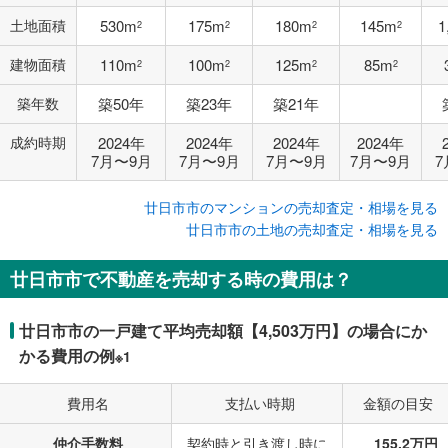
土地面積
530m
175m
180m
145m
1
2
2
2
2
建物面積
110m
100m
125m
85m
2
2
2
2
築年数
築50年
築23年
築21年
成約時期
2024年
2024年
2024年
2024年
7月〜9月
7月〜9月
7月〜9月
7月〜9月
7
廿日市市のマンションの売却査定・相場を見る
廿日市市の土地の売却査定・相場を見る
廿日市市で不動産を売却する時の費用は？
廿日市市の一戸建て平均売却額【4,503万円】の場合にか
かる費用の例
※1
費用名
支払い時期
金額の目安
仲介手数料
契約時と引き渡し時に
155.2万円