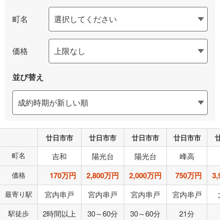
町名
価格
並び替え
廿日市市
廿日市市
廿日市市
廿日市市
町名
吉和
陽光台
陽光台
峰高
価格
170万円
2,800万円
2,000万円
750万円
3
最寄り駅
宮内串戸
宮内串戸
宮内串戸
宮内串戸
駅徒歩
2時間以上
30～60分
30～60分
21分