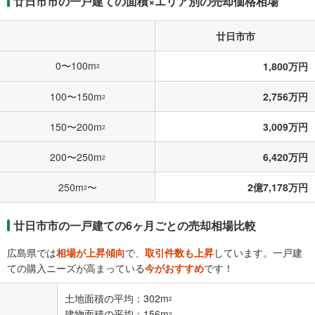
廿日市市の一戸建ての面積×エリア別の売却価格相場
廿日市市
0〜100m
1,800万円
2
100〜150m
2,756万円
2
150〜200m
3,009万円
2
200〜250m
6,420万円
2
250m
〜
2億7,178万円
2
廿日市市の一戸建ての6ヶ月ごとの売却相場比較
広島県では
相場が上昇傾向
で、
取引件数も上昇
しています。一戸建
ての購入ニーズが高まっている
今がおすすめ
です！
土地面積の平均：302m
2
建物面積の平均：156m
2