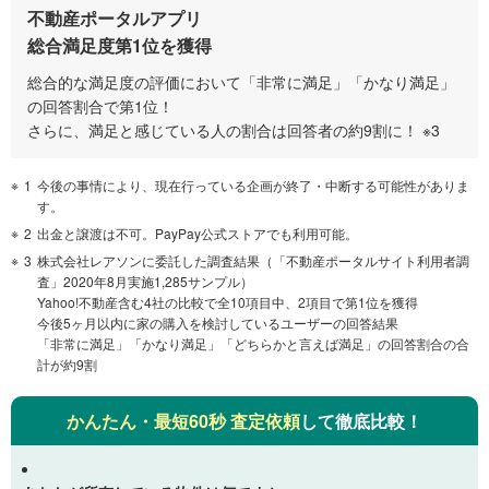
不動産ポータルアプリ
総合満足度第1位を獲得
総合的な満足度の評価において「非常に満足」「かなり満足」
の回答割合で第1位！
さらに、満足と感じている人の割合は回答者の約9割に！ ※3
1
今後の事情により、現在行っている企画が終了・中断する可能性がありま
す。
2
出金と譲渡は不可。PayPay公式ストアでも利用可能。
3
株式会社レアソンに委託した調査結果（「不動産ポータルサイト利用者調
査」2020年8月実施1,285サンプル）
Yahoo!不動産含む4社の比較で全10項目中、2項目で第1位を獲得
今後5ヶ月以内に家の購入を検討しているユーザーの回答結果
「非常に満足」「かなり満足」「どちらかと言えば満足」の回答割合の合
計が約9割
かんたん・最短60秒 査定依頼
して徹底比較！