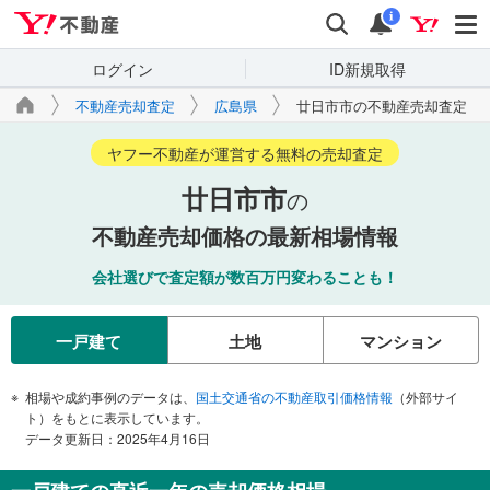
Yahoo!不動産
検索
通知
i
ログイン
ID新規取得
不動産売却査定
広島県
廿日市市の不動産売却査定
ヤフー不動産が運営する無料の売却査定
廿日市市
の
不動産売却価格の最新相場情報
会社選びで査定額が数百万円変わることも！
一戸建て
土地
マンション
相場や成約事例のデータは、
国土交通省の不動産取引価格情報
（外部サイ
ト）をもとに表示しています。
データ更新日：2025年4月16日