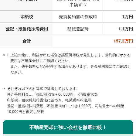
半額ずつ
印紙税
売買契約書の作成時
1万円
登記・抵当権抹消費用
移転登記時
1.1万円
合計
157.3万円
1
上記の他に、利益が出た場合は譲渡所得税が発生します。最終的にかかる
費用は不動産会社にご確認ください。
また、他手数料などが発生する場合があります。各金融機関にてご確認く
ださい。
それぞれ以下の計算式で算出しております。
仲介手数料金…「売却額×3%＋60,000円」×消費税10%
印紙税…租税特別措置法に基づき、軽減税率を適用。
登記・抵当権抹消費用…不動産1物件につき1,000円、司法書士への報酬
10,000円と仮定し記載
不動産売却に強い会社を徹底比較！