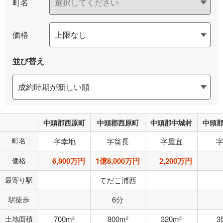
町名
価格
並び替え
中頭郡西原町
中頭郡西原町
中頭郡中城村
中頭
町名
字幸地
字翁長
字屋宜
価格
6,900万円
1億8,000万円
2,200万円
最寄り駅
てだこ浦西
駅徒歩
6分
土地面積
700m
800m
320m
3
2
2
2