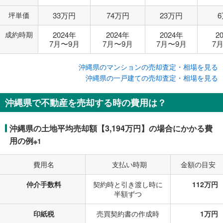
坪単価
33万円
74万円
23万円
成約時期
2024年
2024年
2024年
2
7月〜9月
7月〜9月
7月〜9月
7
沖縄県のマンションの売却査定・相場を見る
沖縄県の一戸建ての売却査定・相場を見る
沖縄県で不動産を売却する時の費用は？
沖縄県の土地平均売却額【3,194万円】の場合にかかる費
用の例
※1
費用名
支払い時期
金額の目安
仲介手数料
契約時と引き渡し時に
112万円
半額ずつ
印紙税
売買契約書の作成時
1万円