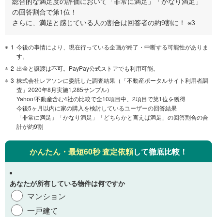
総合的な満足度の評価において「非常に満足」「かなり満足」
の回答割合で第1位！
さらに、満足と感じている人の割合は回答者の約9割に！ ※3
1
今後の事情により、現在行っている企画が終了・中断する可能性がありま
す。
2
出金と譲渡は不可。PayPay公式ストアでも利用可能。
3
株式会社レアソンに委託した調査結果（「不動産ポータルサイト利用者調
査」2020年8月実施1,285サンプル）
Yahoo!不動産含む4社の比較で全10項目中、2項目で第1位を獲得
今後5ヶ月以内に家の購入を検討しているユーザーの回答結果
「非常に満足」「かなり満足」「どちらかと言えば満足」の回答割合の合
計が約9割
かんたん・最短60秒 査定依頼
して徹底比較！
あなたが所有している物件は何ですか
マンション
一戸建て