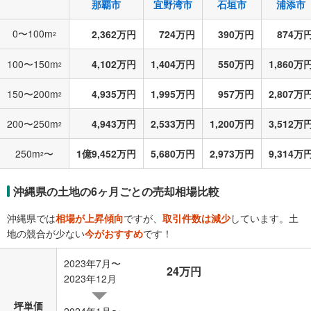
那覇市
宜野湾市
石垣市
浦添市
0〜100m
2,362万円
724万円
390万円
874万
2
100〜150m
4,102万円
1,404万円
550万円
1,860万
2
150〜200m
4,935万円
1,995万円
957万円
2,807万
2
200〜250m
4,943万円
2,533万円
1,200万円
3,512万
2
250m
〜
1億9,452万円
5,680万円
2,973万円
9,314万
2
沖縄県の土地の6ヶ月ごとの売却相場比較
沖縄県では
相場が上昇傾向
ですが、
取引件数は減少
しています。土
地の競合が少ない
今がおすすめ
です！
2023年7月〜
24万円
2023年12月
坪単価