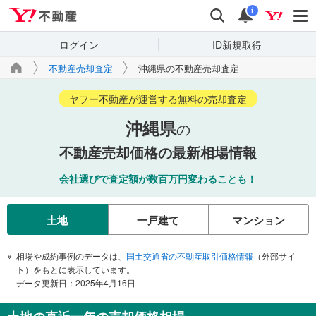
Yahoo!不動産
検索
通知
i
ログイン
ID新規取得
不動産売却査定
沖縄県の不動産売却査定
ヤフー不動産が運営する無料の売却査定
沖縄県
の
不動産売却価格の最新相場情報
会社選びで査定額が数百万円変わることも！
土地
一戸建て
マンション
相場や成約事例のデータは、
国土交通省の不動産取引価格情報
（外部サイ
ト）をもとに表示しています。
データ更新日：2025年4月16日