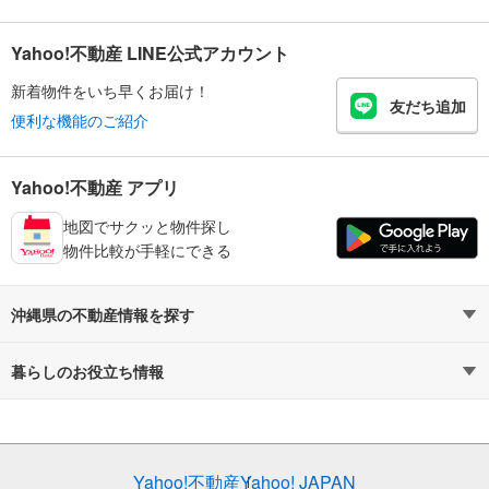
Yahoo!不動産 LINE公式アカウント
新着物件をいち早くお届け！
友だち追加
便利な機能のご紹介
Yahoo!不動産 アプリ
地図でサクッと物件探し
物件比較が手軽にできる
沖縄県の不動産情報を探す
不動産・住宅
賃貸住宅
暮らしのお役立ち情報
新築マンション
マンションカタログ
中古マンション
教えて！住まいの先生
Yahoo!不動産
Yahoo! JAPAN
新築一戸建て
中古一戸建て