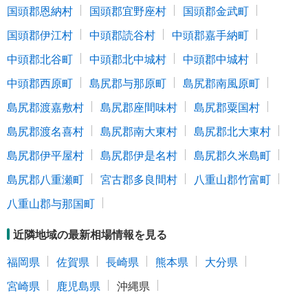
国頭郡恩納村
国頭郡宜野座村
国頭郡金武町
国頭郡伊江村
中頭郡読谷村
中頭郡嘉手納町
中頭郡北谷町
中頭郡北中城村
中頭郡中城村
中頭郡西原町
島尻郡与那原町
島尻郡南風原町
島尻郡渡嘉敷村
島尻郡座間味村
島尻郡粟国村
島尻郡渡名喜村
島尻郡南大東村
島尻郡北大東村
島尻郡伊平屋村
島尻郡伊是名村
島尻郡久米島町
島尻郡八重瀬町
宮古郡多良間村
八重山郡竹富町
八重山郡与那国町
近隣地域の最新相場情報を見る
福岡県
佐賀県
長崎県
熊本県
大分県
宮崎県
鹿児島県
沖縄県