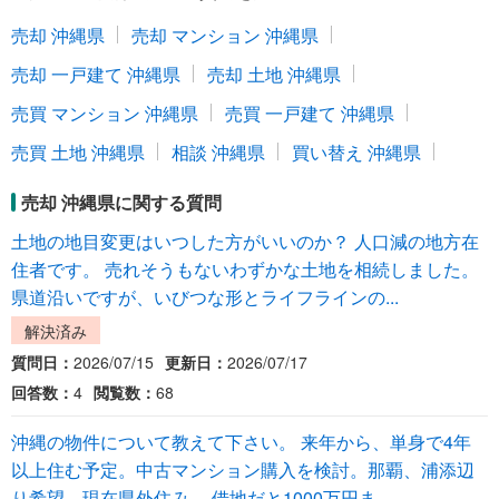
売却 沖縄県
売却 マンション 沖縄県
売却 一戸建て 沖縄県
売却 土地 沖縄県
売買 マンション 沖縄県
売買 一戸建て 沖縄県
売買 土地 沖縄県
相談 沖縄県
買い替え 沖縄県
売却 沖縄県に関する質問
土地の地目変更はいつした方がいいのか？ 人口減の地方在
住者です。 売れそうもないわずかな土地を相続しました。
県道沿いですが、いびつな形とライフラインの...
解決済み
質問日：
2026/07/15
更新日：
2026/07/17
回答数：
4
閲覧数：
68
沖縄の物件について教えて下さい。 来年から、単身で4年
以上住む予定。中古マンション購入を検討。那覇、浦添辺
り希望。現在県外住み。 借地だと1000万円ま...