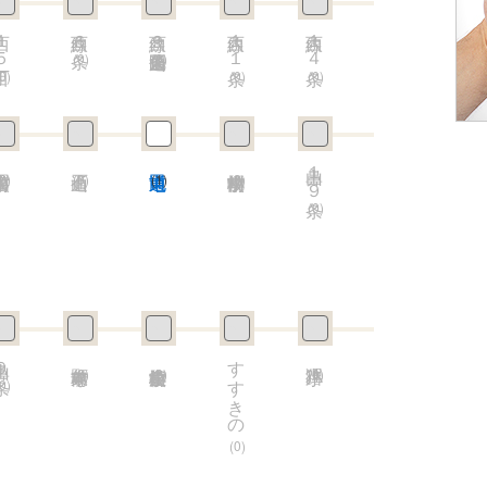
１５丁目
西線６条
西線９条旭山公園通
西線１１条
西線１４条
(0)
(0)
0)
(0)
(0)
山鼻１９条
0)
(0)
(1)
(0)
(0)
鼻９条
すすきの
(0)
(0)
(0)
0)
(0)