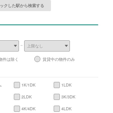
～
物件は除く
賃貸中の物件のみ
ム
1K/1DK
1LDK
2LDK
3K/3DK
4K/4DK
4LDK