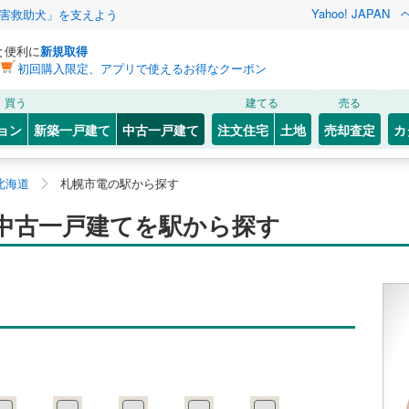
Yahoo! JAPAN
害救助犬」を支えよう
と便利に
新規取得
初回購入限定、アプリで使えるお得なクーポン
買う
建てる
売る
ョン
新築一戸建て
中古一戸建て
注文住宅
土地
売却査定
カ
北海道
札幌市電の駅から探す
中古一戸建てを駅から探す