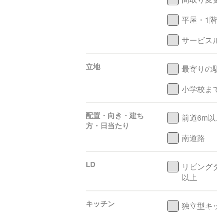
平屋・1
サービス
立地
最寄りの
小学校まで
配置・向き・建ち
前道6m以
方・日当たり
南道路
LD
リビング
以上
キッチン
独立型キ