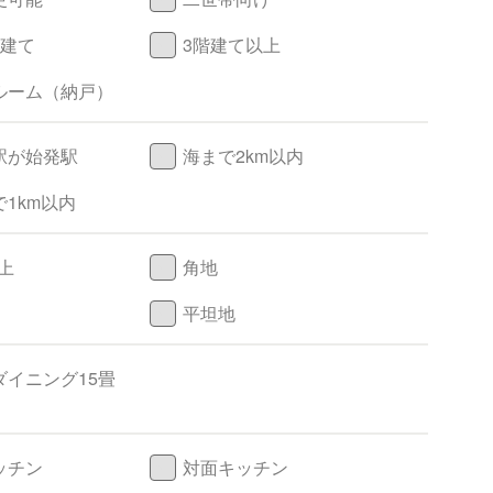
階建て
3階建て以上
ルーム（納戸）
駅が始発駅
海まで2km以内
1km以内
上
角地
平坦地
ダイニング15畳
ッチン
対面キッチン