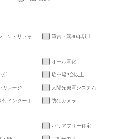
ション・リフォ
築古・築30年以上
オール電化
か所
駐車場2台以上
ンガレージ
太陽光発電システム
タ付インターホ
防犯カメラ
バリアフリー住宅
更可能
二世帯向け