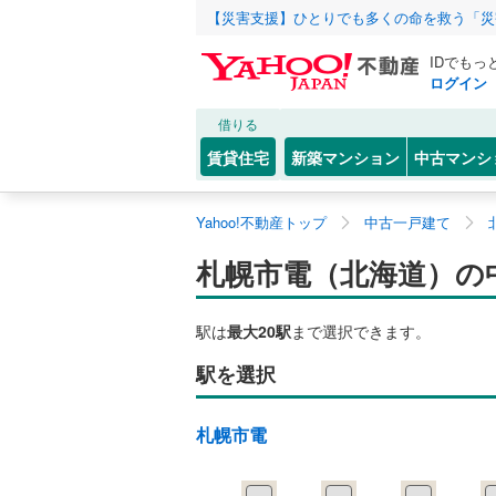
【災害支援】ひとりでも多くの命を救う「災
IDでもっ
ログイン
借りる
賃貸住宅
新築マンション
中古マンシ
Yahoo!不動産トップ
中古一戸建て
札幌市電（北海道）の
駅は
最大20駅
まで選択できます。
駅を選択
札幌市電