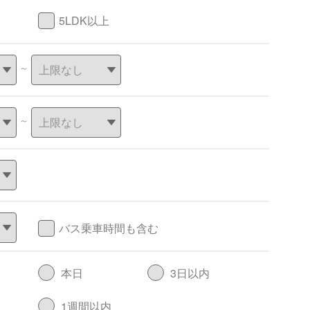
5LDK以上
～
～
バス乗車時間も含む
本日
3日以内
1週間以内