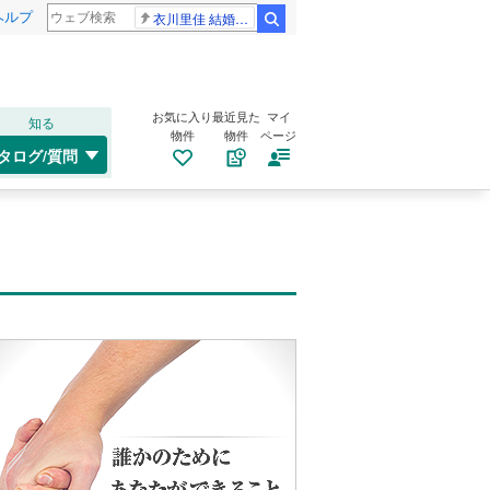
ヘルプ
衣川里佳 結婚発表
検索
お気に入り
最近見た
マイ
知る
物件
物件
ページ
タログ/質問