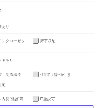
能
機あり
インクローゼッ
床下収納
ッキあり
震、制震構造
住宅性能評価付き
住宅
内見(相談)可
IT重説可