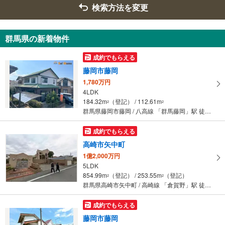
検索方法を変更
群馬県の新着物件
成約でもらえる
藤岡市藤岡
1,780万円
4LDK
184.32m
（登記） / 112.61m
2
2
群馬県藤岡市藤岡 / 八高線 「群馬藤岡」駅 徒歩12分
成約でもらえる
高崎市矢中町
1億2,000万円
5LDK
854.99m
（登記） / 253.55m
（登記）
2
2
群馬県高崎市矢中町 / 高崎線 「倉賀野」駅 徒歩25分
成約でもらえる
藤岡市藤岡