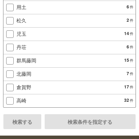
用土
6
件
松久
2
件
児玉
14
件
丹荘
6
件
群馬藤岡
15
件
北藤岡
7
件
倉賀野
17
件
高崎
32
件
検索する
検索条件を指定する