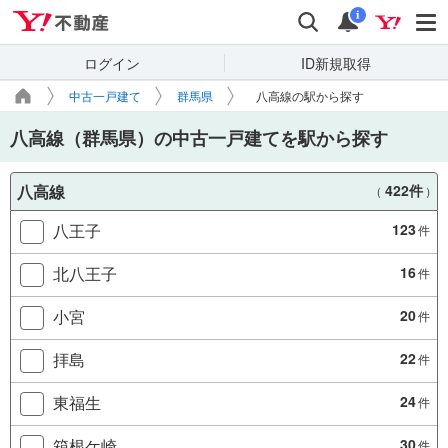
Yahoo!不動産
検索
通知
i
ログイン
ID新規取得
中古一戸建て
群馬県
八高線の駅から探す
八高線（群馬県）の中古一戸建てを駅から探す
八高線
422件
（
）
八王子
123
件
北八王子
16
件
小宮
20
件
拝島
22
件
東福生
24
件
箱根ケ崎
30
件