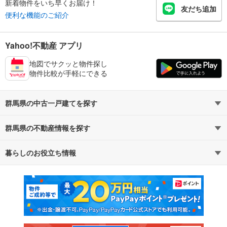
新着物件をいち早くお届け！
友だち追加
便利な機能のご紹介
Yahoo!不動産 アプリ
地図でサクッと物件探し
物件比較が手軽にできる
群馬県の中古一戸建てを探す
群馬県の不動産情報を探す
路線・駅から探す
地域から探す
暮らしのお役立ち情報
不動産・住宅
賃貸住宅
通勤・通学時間から探す
地図から探す
マンションカタログ
教えて！住まいの先生
新築マンション
中古マンション
新築一戸建て
中古一戸建て