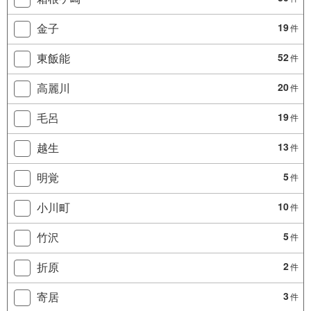
金子
19
件
東飯能
52
件
高麗川
20
件
毛呂
19
件
越生
13
件
明覚
5
件
小川町
10
件
竹沢
5
件
折原
2
件
寄居
3
件