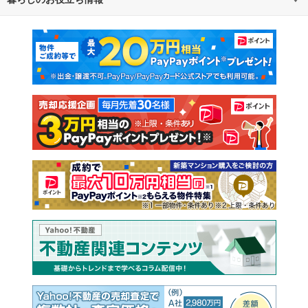
不動産・住宅
賃貸住宅
通勤・通学時間から探す
地図から探す
マンションカタログ
教えて！住まいの先生
新築マンション
中古マンション
新築一戸建て
中古一戸建て
注文住宅
土地
売却査定