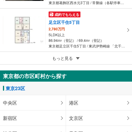
東京都葛飾区西水元3丁目 / 常磐線（各駅停車） 「亀有」駅 バス23分 西水元三丁目 バス停下車 徒歩7分
成約でもらえる
足立区千住5丁目
2,780万円
5LDK以上
86.94m
（登記） / 69.4m
（登記）
2
2
東京都足立区千住5丁目 / 東武伊勢崎線 「北千住」駅 徒歩8分
足立区西綾瀬1丁目
もっと見る
5,780万円
4LDK
東京都の市区町村から探す
95.67m
（登記） / 95.85m
（登記）
2
2
東京都足立区西綾瀬1丁目 / 東京メトロ千代田線 「綾瀬」駅 徒歩7分
東京23区
足立区綾瀬5丁目
7,465万円
中央区
港区
3LDK
64.22m
（登記） / 90.01m
（登記）
2
2
新宿区
文京区
東京都足立区綾瀬5丁目 / 常磐線（各駅停車） 「綾瀬」駅 徒歩8分