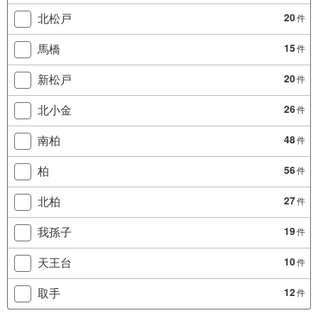
北松戸
20
件
馬橋
15
件
新松戸
20
件
北小金
26
件
南柏
48
件
柏
56
件
北柏
27
件
我孫子
19
件
天王台
10
件
取手
12
件