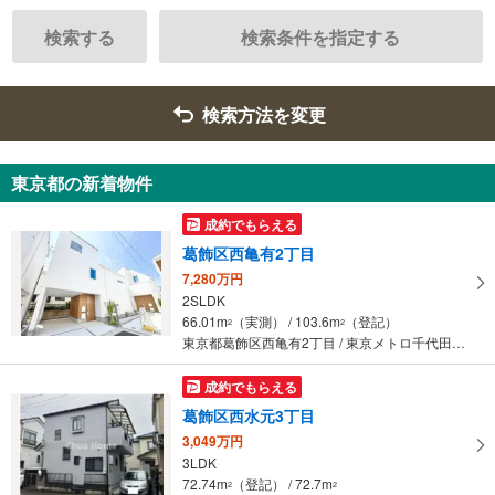
検索する
検索条件を指定する
検索方法を変更
東京都の新着物件
成約でもらえる
葛飾区西亀有2丁目
7,280万円
2SLDK
66.01m
（実測） / 103.6m
（登記）
2
2
東京都葛飾区西亀有2丁目 / 東京メトロ千代田線 「綾瀬」駅 徒歩14分
成約でもらえる
葛飾区西水元3丁目
3,049万円
3LDK
72.74m
（登記） / 72.7m
2
2