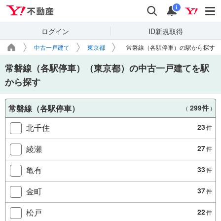
Yahoo!不動産
検索
通知
i
ログイン
ID新規取得
中古一戸建て
東京都
常磐線（各駅停車）の駅から探す
常磐線（各駅停車）（東京都）の中古一戸建てを駅
から探す
常磐線（各駅停車）
299件
（
）
北千住
23
件
綾瀬
27
件
亀有
33
件
金町
37
件
松戸
22
件