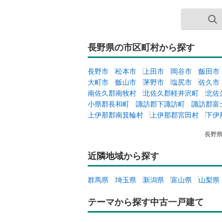
長野県の市区町村から探す
長野市
松本市
上田市
岡谷市
飯田市
大町市
飯山市
茅野市
塩尻市
佐久市
南佐久郡南牧村
北佐久郡軽井沢町
北佐
小県郡長和町
諏訪郡下諏訪町
諏訪郡富
上伊那郡南箕輪村
上伊那郡宮田村
下伊
長野
近隣地域から探す
群馬県
埼玉県
新潟県
富山県
山梨県
テーマから探す中古一戸建て