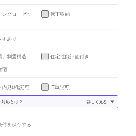
インクローゼッ
床下収納
ッキあり
震、制震構造
住宅性能評価付き
住宅
内見(相談)可
IT重説可
ン対応とは？
詳しく見る
条件を保存する