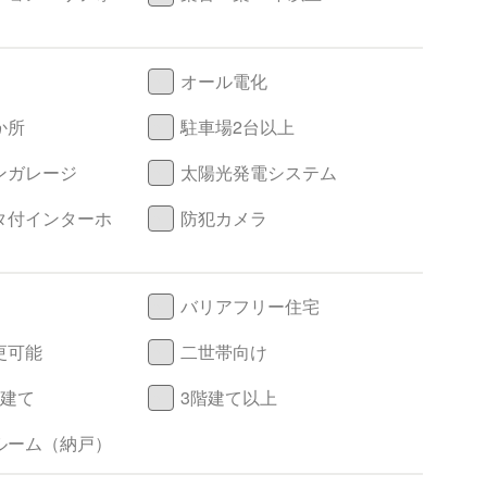
オール電化
か所
駐車場2台以上
ンガレージ
太陽光発電システム
タ付インターホ
防犯カメラ
バリアフリー住宅
更可能
二世帯向け
階建て
3階建て以上
ルーム（納戸）