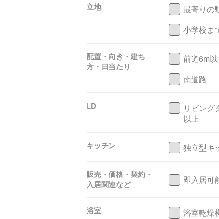
立地
最寄りの
小学校まで
配置・向き・建ち
前道6m以
方・日当たり
南道路
LD
リビング
以上
キッチン
独立型キ
販売・価格・契約・
即入居可
入居関連など
浴室
浴室乾燥