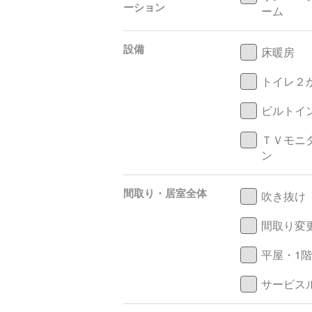
ーション
ーム
設備
床暖房
トイレ２
ビルトイ
ＴＶモニ
ン
間取り・居室全体
吹き抜け
間取り変
平屋・1
サービス