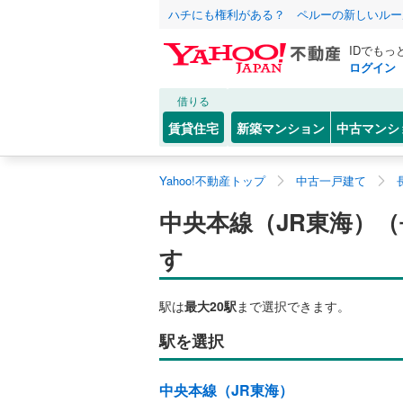
ハチにも権利がある？ ペルーの新しいルー
IDでもっ
ログイン
借りる
賃貸住宅
新築マンション
中古マンシ
Yahoo!不動産トップ
中古一戸建て
中央本線（JR東海）
す
駅は
最大20駅
まで選択できます。
駅を選択
中央本線（JR東海）