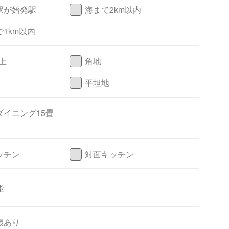
駅が始発駅
海まで2km以内
1km以内
上
角地
平坦地
ダイニング15畳
ッチン
対面キッチン
能
機あり