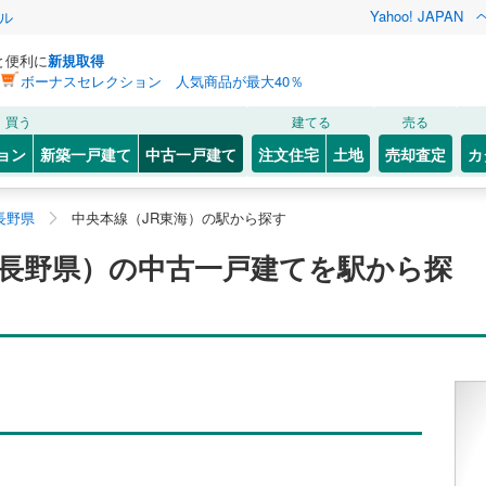
Yahoo! JAPAN
ル
と便利に
新規取得
ボーナスセレクション 人気商品が最大40％
買う
建てる
売る
ョン
新築一戸建て
中古一戸建て
注文住宅
土地
売却査定
カ
長野県
中央本線（JR東海）の駅から探す
（長野県）の中古一戸建てを駅から探