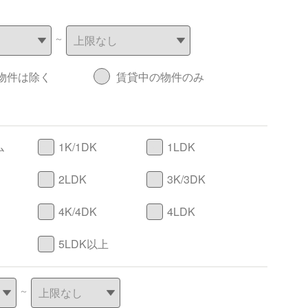
～
物件は除く
賃貸中の物件のみ
ム
1K/1DK
1LDK
2LDK
3K/3DK
4K/4DK
4LDK
5LDK以上
～