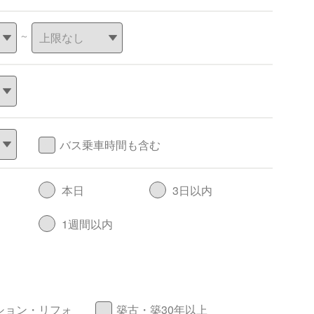
～
バス乗車時間も含む
本日
3日以内
1週間以内
ション・リフォ
築古・築30年以上