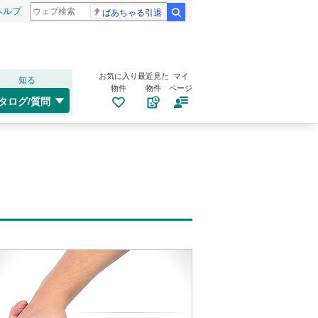
ヘルプ
ばあちゃる引退
検索
お気に入り
最近見た
マイ
知る
物件
物件
ページ
タログ/質問