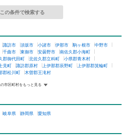
諏訪市
須坂市
小諸市
伊那市
駒ヶ根市
中野市
千曲市
東御市
安曇野市
南佐久郡小海町
久郡御代田町
北佐久郡立科町
小県郡青木村
士見町
諏訪郡原村
上伊那郡辰野町
上伊那郡箕輪町
那郡松川町
木曽郡王滝村
県の市区町村をもっと見る
岐阜県
静岡県
愛知県