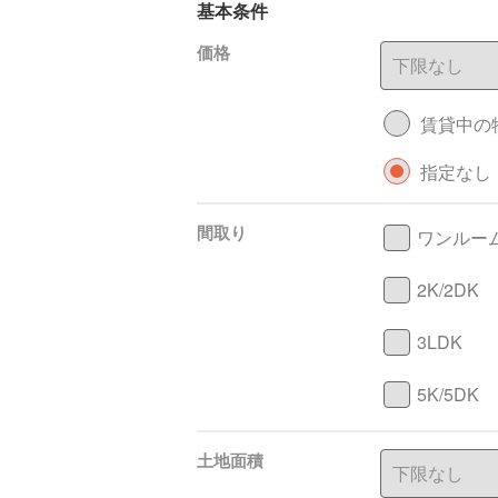
基本条件
価格
賃貸中の
指定なし
間取り
ワンルー
2K/2DK
3LDK
5K/5DK
土地面積