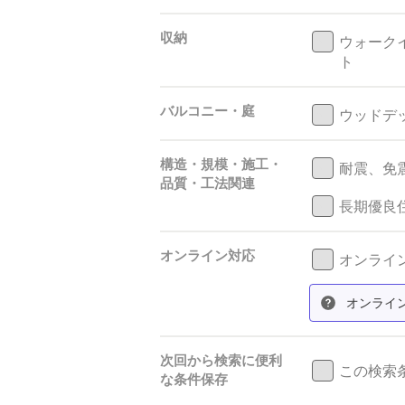
収納
ウォーク
ト
バルコニー・庭
ウッドデ
構造・規模・施工・
耐震、免
品質・工法関連
長期優良
オンライン対応
オンライン
オンライ
次回から検索に便利
この検索
な条件保存