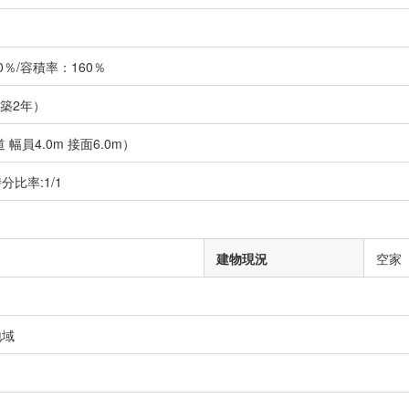
％/容積率：160％
（築2年）
 幅員4.0m 接面6.0m）
持分比率:1/1
建物現況
空家
地域
）