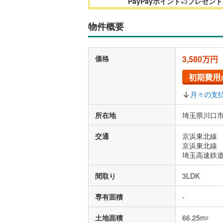
PayPayポイント
プレゼント
※3
物件概要
価格
3,580万円
初期費用
月々の支
所在地
埼玉県川口市
交通
京浜東北線 
京浜東北線 
埼玉高速鉄道
間取り
3LDK
専有面積
-
土地面積
66.25m
2