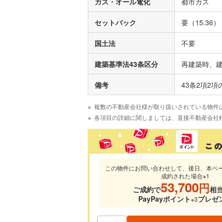
ガス・オール電化
都市ガス
セットバック
要（15.36）
国土法
不要
建築基準法43条区分
再建築時、建
備考
43条2項2
複数の不動産会社様が取り扱いされている物件
各項目の詳細に関しましては、直接不動産会社
この物件にお問い合わせして、後日、本ペ
成約された場合※1
53,700
円
ご成約で
相
PayPayポイント
プレゼ
※3