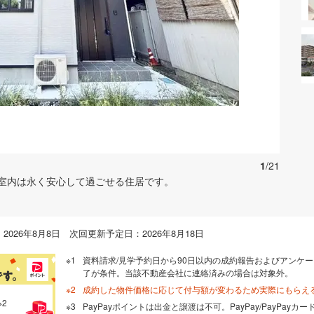
お気に入りに追加する
1
/21
室内は永く安心して過ごせる住居です。
026年8月8日 次回更新予定日：2026年8月18日
資料請求/見学予約日から90日以内の成約報告およびアンケー
了が条件。当該不動産会社に連絡済みの場合は対象外。
成約した物件価格に応じて付与額が変わるため実際にもらえ
※2
PayPayポイントは出金と譲渡は不可。PayPay/PayPay