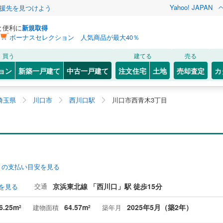
Yahoo! JAPAN
援先を見つけよう
と便利に
新規取得
ボーナスセレクション 人気商品が最大40％
買う
建てる
売る
ョン
新築一戸建て
中古一戸建て
注文住宅
土地
売却査定
カ
埼玉県
川口市
西川口駅
川口市西青木3丁目
々の支払い目安を見る
交通
京浜東北線 「西川口」駅 徒歩15分
を見る
6.25m
64.57m
2025年5月（築2年）
建物面積
築年月
2
2