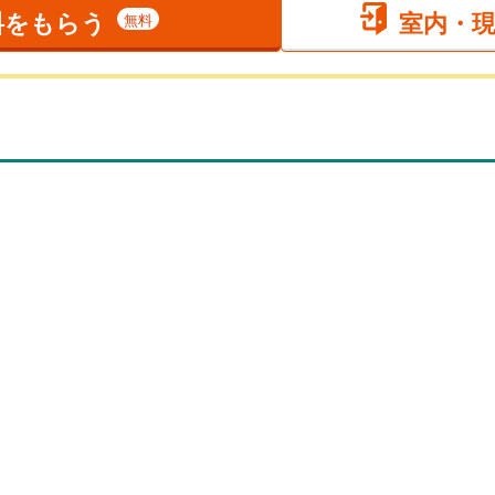
料をもらう
室内・
無料