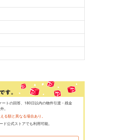
ケートの回答、180日以内の物件引渡・残金
象外。
らえる額と異なる場合あり。
ayカード公式ストアでも利用可能。