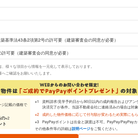
築基準法43条2項第2号の許可要（建築審査会の同意が必要）
項の許可要（建築審査会の同意が必要）
は、様々な項目から情報を一元化して表示しております。
様へご確認をお願いいたします。
資料請求/見学予約日から90日以内の成約報告およびアン
ージ記載の価格で
決済完了が条件。当該不動産会社に連絡済みの場合は対
成約した物件価格に応じて付与額が変わるため実際にも
当
の
※2
PayPayポイントは出金と譲渡は不可。PayPay/PayP
ント
その他条件等の詳細は
説明ページ
をご覧ください。