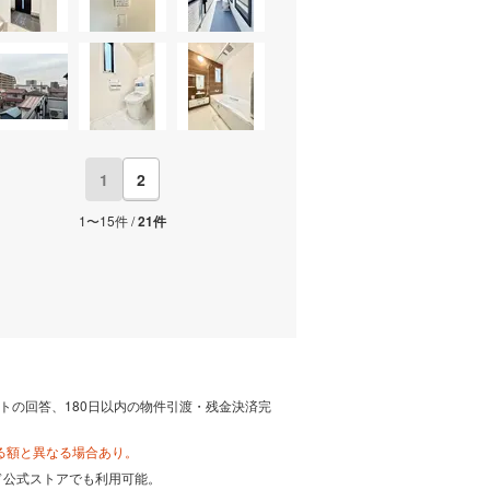
1
2
1〜15件 /
21件
トの回答、180日以内の物件引渡・残金決済完
る額と異なる場合あり。
カード公式ストアでも利用可能。