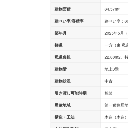
建物面積
64.57m
2
建ぺい率/容積率
建ぺい率：60
築年月
2025年5月
接道
一方（東 私道
私道負担
22.88m2、
建物階
地上3階
建物状況
中古
引き渡し可能時期
相談
用途地域
第一種住居
構造・工法
木造（木造