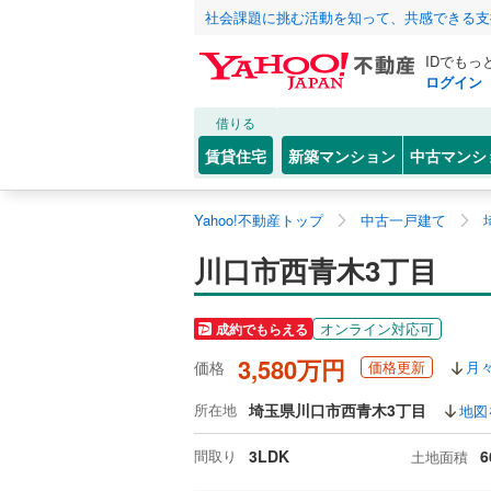
社会課題に挑む活動を知って、共感できる支
IDでもっ
ログイン
借りる
賃貸住宅
新築マンション
中古マンシ
Yahoo!不動産トップ
中古一戸建て
川口市西青木3丁目
オンライン対応可
成約でもらえる
3,580万円
価格
価格更新
月
所在地
埼玉県川口市西青木3丁目
地図
間取り
3LDK
6
土地面積