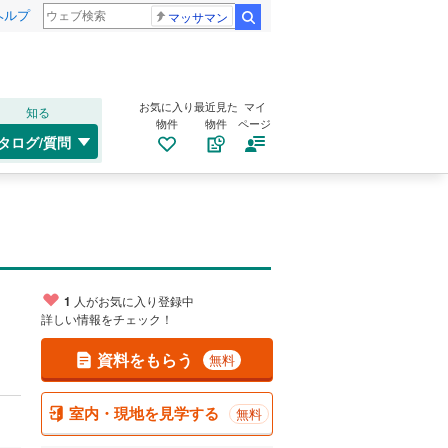
ヘルプ
マッサマン
検索
お気に入り
最近見た
マイ
知る
物件
物件
ページ
タログ/質問
1
人がお気に入り登録中
詳しい情報をチェック！
資料をもらう
無料
室内・現地を見学する
無料