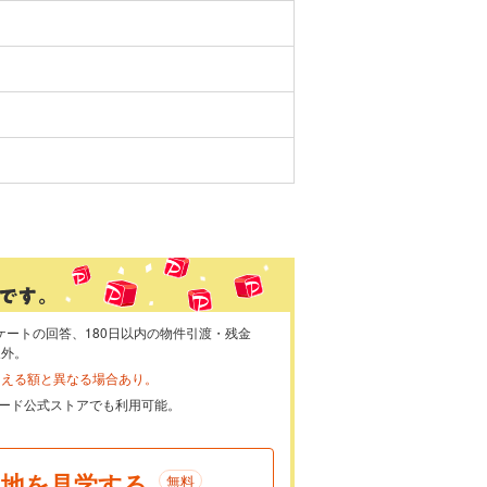
ケートの回答、180日以内の物件引渡・残金
象外。
らえる額と異なる場合あり。
ayカード公式ストアでも利用可能。
現地を見学する
無料