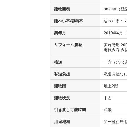
建物面積
88.6m
（登
2
建ぺい率/容積率
建ぺい率：60
築年月
2010年4月
リフォーム履歴
実施時期 20
実施内容 内
接道
一方（北 公道
私道負担
私道負担な
建物階
地上2階
建物状況
中古
引き渡し可能時期
相談
用途地域
第一種住居