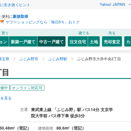
Yahoo! JAPAN
クに生き抜くヒント
と便利に
新規取得
ヤフーショッピングなら「毎日5％」おトク
買う
建てる
売る
ョン
新築一戸建て
中古一戸建て
注文住宅
土地
売却査定
カ
埼玉県
ふじみ野市
ふじみ野駅
ふじみ野市大井中央2丁目
丁目
開催中
オンライン対応可
安を見る
交通
東武東上線 「ふじみ野」駅 バス14分 文京学
院大学前 バス停下車 徒歩3分
50.48m
（登記）
88.6m
（登記）
建物面積
2
2