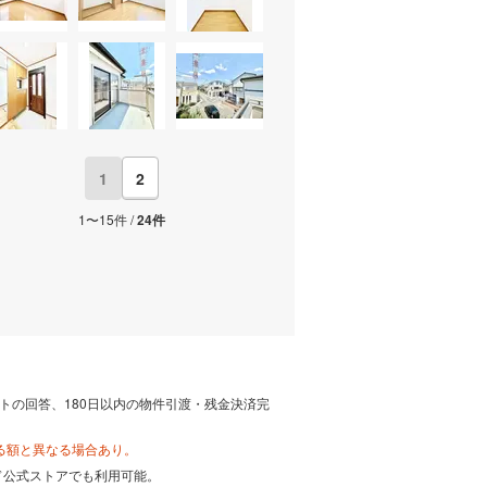
1
2
1〜15件 /
24件
トの回答、180日以内の物件引渡・残金決済完
る額と異なる場合あり。
カード公式ストアでも利用可能。