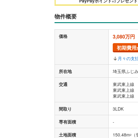
PayPayポイント
プレゼント
※3
物件概要
価格
3,080万円
初期費用
月々の支
所在地
埼玉県ふじみ
交通
東武東上線 
東武東上線 
東武東上線 
間取り
3LDK
専有面積
-
土地面積
150.48m
（
2