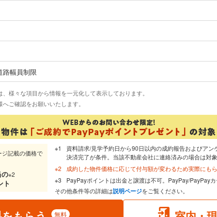
面道路幅員制限
は、様々な項目から情報を一元化して表示しております。
様へご確認をお願いいたします。
資料請求/見学予約日から90日以内の成約報告およびアン
ージ記載の価格で
決済完了が条件。当該不動産会社に連絡済みの場合は対
成約した物件価格に応じて付与額が変わるため実際にも
当
の
※2
PayPayポイントは出金と譲渡は不可。PayPay/PayP
ント
その他条件等の詳細は
説明ページ
をご覧ください。
料をもらう
室内・
無料