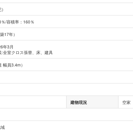
記）
％/容積率：160％
（築17年）
26年3月
装:全室クロス張替、床、建具
 幅員3.4m）
し
建物現況
空家
地域