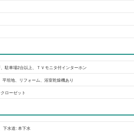
）
所、駐車場2台以上、ＴＶモニタ付インターホン
、平坦地、リフォーム、浴室乾燥機あり
ンクローゼット
、下水道: 本下水