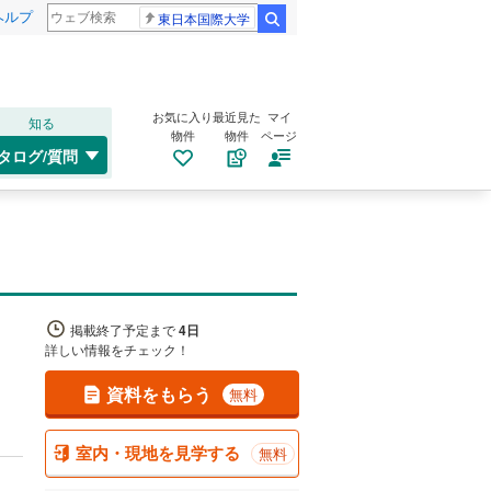
ヘルプ
東日本国際大学
検索
お気に入り
最近見た
マイ
知る
物件
物件
ページ
タログ/質問
掲載終了予定まで
4日
詳しい情報をチェック！
資料をもらう
無料
室内・現地を見学する
無料