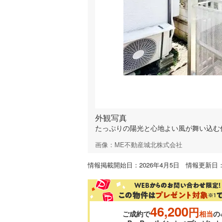
外観写真
たっぷりの陽光と心地よい風が舞い込む
画像：ME不動産城北株式会社
情報掲載開始日：2026年4月5日 情報更新日：2
46,200
円
ご成約で
相当
の