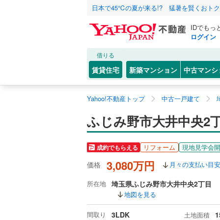
日本で45℃の夏が来る!? 猛暑を賢くおト
IDでもっ
ログイン
借りる
賃貸住宅
新築マンション
中古マンシ
Yahoo!不動産トップ
中古一戸建て
ふじみ野市大井中央2
リフォーム
現地見学会
成約でもらえる
3,080万円
価格
月々の支払い目
所在地
埼玉県ふじみ野市大井中央2丁目
地図を見る
間取り
3LDK
1
土地面積