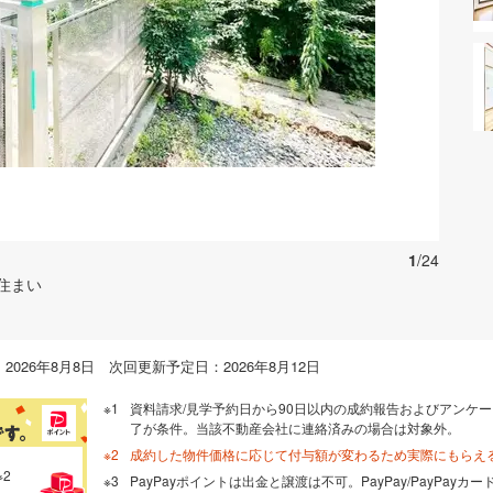
お気に入りに追加する
1
/24
住まい
026年8月8日 次回更新予定日：2026年8月12日
資料請求/見学予約日から90日以内の成約報告およびアンケー
了が条件。当該不動産会社に連絡済みの場合は対象外。
成約した物件価格に応じて付与額が変わるため実際にもらえ
※2
PayPayポイントは出金と譲渡は不可。PayPay/PayPay