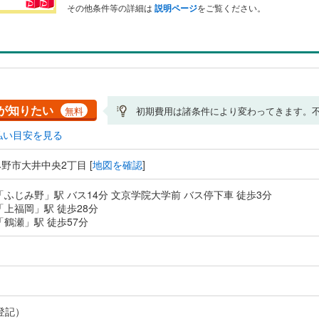
その他条件等の詳細は
説明ページ
をご覧ください。
が知りたい
無料
初期費用は諸条件により変わってきます。
払い目安を見る
野市大井中央2丁目 [
地図を確認
]
「ふじみ野」駅 バス14分 文京学院大学前 バス停下車 徒歩3分
「上福岡」駅 徒歩28分
「鶴瀬」駅 徒歩57分
登記）