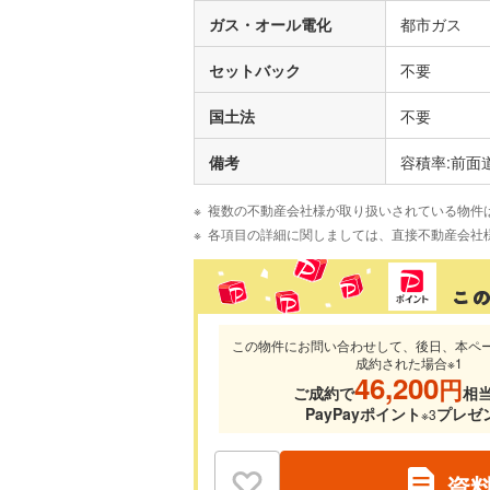
ガス・オール電化
都市ガス
セットバック
不要
国土法
不要
備考
容積率:前
複数の不動産会社様が取り扱いされている物件
各項目の詳細に関しましては、直接不動産会社
この物件にお問い合わせして、後日、本ペ
成約された場合※1
46,200
円
ご成約で
相
PayPayポイント
プレゼ
※3
資