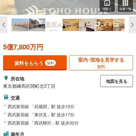
間取り
画像一覧
5億7,800万円
室内･現地を見学する
資料をもらう
無料
無料
所在地
地図を見る
東京都練馬区関町北3丁目
交通
西武新宿線 「武蔵関」駅 徒歩10分
西武新宿線 「東伏見」駅 徒歩17分
西武新宿線 「西武柳沢」駅 徒歩32分
築年月