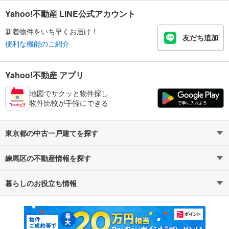
Yahoo!不動産 LINE公式アカウント
新着物件をいち早くお届け！
友だち追加
便利な機能のご紹介
Yahoo!不動産 アプリ
地図でサクッと物件探し
物件比較が手軽にできる
東京都の中古一戸建てを探す
練馬区の不動産情報を探す
路線・駅から探す
地域から探す
暮らしのお役立ち情報
不動産・住宅
賃貸住宅
通勤・通学時間から探す
地図から探す
マンションカタログ
教えて！住まいの先生
新築マンション
中古マンション