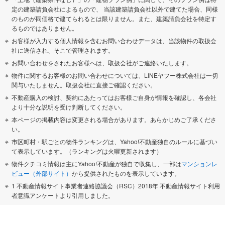
定の建築請負会社によるもので、 当該建築請負会社以外で建てた場合、同様
のものが同価格で建てられるとは限りません。また、建築請負会社を特定す
るものではありません。
お客様が入力する個人情報を含むお問い合わせデータは、当該物件の取扱会
社に送信され、そこで管理されます。
お問い合わせをされたお客様へは、取扱会社がご連絡いたします。
物件に関するお客様のお問い合わせについては、LINEヤフー株式会社は一切
関与いたしません。取扱会社に直接ご確認ください。
不動産購入の検討、契約にあたってはお客様ご自身が情報を確認し、各会社
より十分な説明を受け判断してください。
本ページの掲載内容は変更される場合があります。あらかじめご了承くださ
い。
市区町村・駅ごとの物件ランキングは、Yahoo!不動産独自のルールに基づい
て表示しています。（ランキングは火曜更新されます）
物件クチコミ情報は主にYahoo!不動産が独自で収集し、一部は
マンションレ
ビュー（外部サイト）
から提供されたものを表示しています。
1 不動産情報サイト事業者連絡協議会（RSC）2018年 不動産情報サイト利用
者意識アンケートより引用しました。