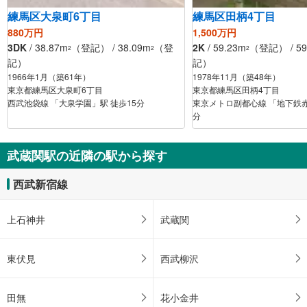
練馬区大泉町6丁目
練馬区田柄4丁目
880万円
1,500万円
3DK
/ 38.87m
（登記） / 38.09m
（登
2K
/ 59.23m
（登記） / 59
2
2
2
記）
記）
1966年1月（築61年）
1978年11月（築48年）
東京都練馬区大泉町6丁目
東京都練馬区田柄4丁目
西武池袋線 「大泉学園」駅 徒歩15分
東京メトロ副都心線 「地下鉄赤
分
武蔵関駅の近隣の駅から探す
西武新宿線
上石神井
武蔵関
東伏見
西武柳沢
田無
花小金井