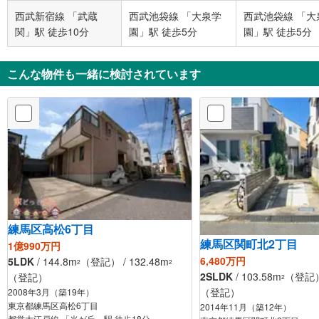
西武新宿線 「武蔵
西武池袋線 「大泉学
西武池袋線 「大
関」駅 徒歩10分
園」駅 徒歩5分
園」駅 徒歩5分
こんな物件も一緒に検討されています
練馬区高松6丁目
練馬区関町北2丁目
1億990万円
6,480万円
5LDK
/ 144.8m
（登記） / 132.48m
2
2
2SLDK
/ 103.58m
（登記） 
（登記）
2
（登記）
2008年3月（築19年）
東京都練馬区高松6丁目
2014年11月（築12年）
都営大江戸線 「光が丘」駅 徒歩18分