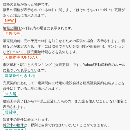
価格の更新があった物件です。
複数の価格が表示されている物件に関しましてはそのうちの１つ以上に更新が
あった場合に表示されます。
NEW
情報公開日が7日以内の場合に表示されます。
予告広告
販売開始前に売出予定の物件を知らせるための広告の場合に表示されます。価
格などが未定のため、すぐには取引できない分譲宅地や新築住宅、マンション
などについて、販売開始時期などを告知します。
人気物件TOP10入り
市区町村・駅ごとのランキング（火曜更新）です。Yahoo!不動産独自のルール
に基づいて表示しています。
建築条件付き土地
売買契約にあたって一定期間内に特定の建設会社と建築請負契約を結ぶことを
条件にしている土地に表示されます。
未入居
建築工事完了日から1年以上経過したものの、まだ誰も住んだことがない住宅に
表示されます。
賃貸中
賃貸中の物件に表示されます。
賃貸中の物件は、原則ご自身でお住まいいただくことができません。