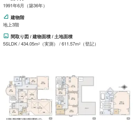
1991年6月（築36年）
建物階
地上3階
間取り図 / 建物面積 / 土地面積
5SLDK / 434.05m
（実測） / 611.57m
（登記）
2
2