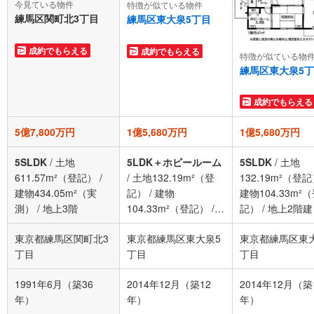
今見ている物件
特徴が似ている物件
練馬区関町北3丁目
練馬区東大泉5丁目
成約でもらえる
成約でもらえる
特徴が似ている物
練馬区東大泉5
成約でもらえる
5億7,800万円
1億5,680万円
1億5,680万円
5SLDK
/
土地
5LDK＋ホビールーム
5SLDK
/
土地
611.57m²（登記）
/
/
土地132.19m²（登
132.19m²（登
建物434.05m²（実
記）
/
建物
建物104.33m²
測）
/
地上3階
104.33m²（登記）
/
記）
/
地上2階建
地上2階建
東京都練馬区関町北3
東京都練馬区東大泉5
東京都練馬区東
丁目
丁目
丁目
1991年6月（築36
2014年12月（築12
2014年12月（築
年）
年）
年）