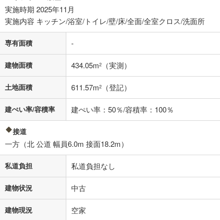
実施時期 2025年11月
実施内容 キッチン/浴室/トイレ/壁/床/全面/全室クロス/洗面所
専有面積
-
建物面積
434.05m
（実測）
2
土地面積
611.57m
（登記）
2
建ぺい率/容積率
建ぺい率：50％/容積率：100％
接道
一方（北 公道 幅員6.0m 接面18.2m）
私道負担
私道負担なし
建物状況
中古
建物現況
空家