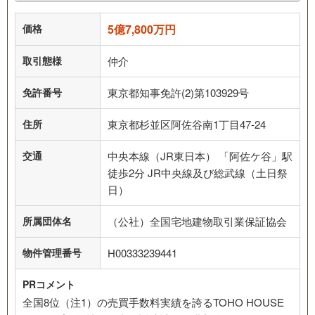
価格
5億7,800万円
取引態様
仲介
免許番号
東京都知事免許(2)第103929号
住所
東京都杉並区阿佐谷南1丁目47-24
交通
中央本線（JR東日本） 「阿佐ケ谷」駅
徒歩2分 JR中央線及び総武線（土日祭
日）
所属団体名
（公社）全国宅地建物取引業保証協会
物件管理番号
H00333239441
PRコメント
全国8位（注1）の売買手数料実績を誇るTOHO HOUSE