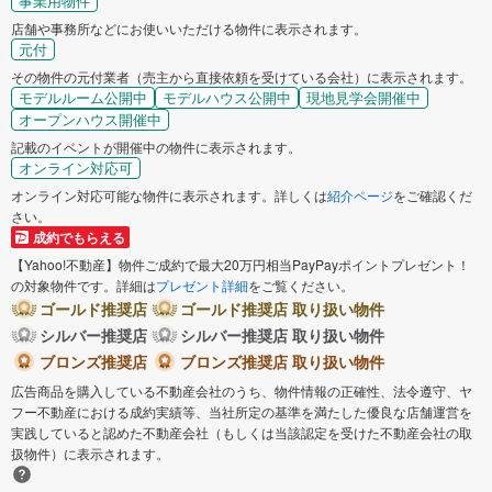
事業用物件
店舗や事務所などにお使いいただける物件に表示されます。
元付
その物件の元付業者（売主から直接依頼を受けている会社）に表示されます。
モデルルーム公開中
モデルハウス公開中
現地見学会開催中
オープンハウス開催中
記載のイベントが開催中の物件に表示されます。
オンライン対応可
オンライン対応可能な物件に表示されます。詳しくは
紹介ページ
をご確認くだ
さい。
成約でもらえる
【Yahoo!不動産】物件ご成約で最大20万円相当PayPayポイントプレゼント！
の対象物件です。詳細は
プレゼント詳細
をご覧ください。
ゴールド推奨店
ゴールド推奨店 取り扱い物件
シルバー推奨店
シルバー推奨店 取り扱い物件
ブロンズ推奨店
ブロンズ推奨店 取り扱い物件
広告商品を購入している不動産会社のうち、物件情報の正確性、法令遵守、ヤ
フー不動産における成約実績等、当社所定の基準を満たした優良な店舗運営を
実践していると認めた不動産会社（もしくは当該認定を受けた不動産会社の取
扱物件）に表示されます。