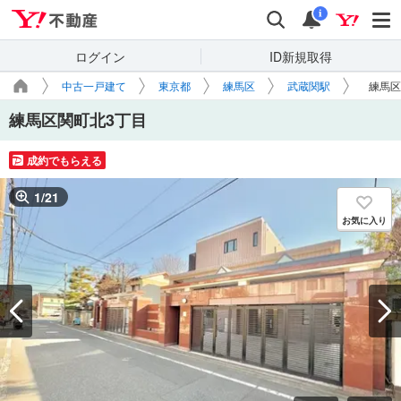
Yahoo!不動産
検索
通知
i
ログイン
ID新規取得
中古一戸建て
東京都
練馬区
武蔵関駅
練馬区
練馬区関町北3丁目
成約でもらえる
1
/
21
お気に入り