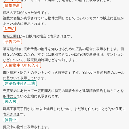
価格更新
価格の更新があった物件です。
複数の価格が表示されている物件に関しましてはそのうちの１つ以上に更新が
あった場合に表示されます。
NEW
情報公開日が7日以内の場合に表示されます。
予告広告
販売開始前に売出予定の物件を知らせるための広告の場合に表示されます。価
格などが未定のため、すぐには取引できない分譲宅地や新築住宅、マンション
などについて、販売開始時期などを告知します。
人気物件TOP10入り
市区町村・駅ごとのランキング（火曜更新）です。Yahoo!不動産独自のルール
に基づいて表示しています。
建築条件付き土地
売買契約にあたって一定期間内に特定の建設会社と建築請負契約を結ぶことを
条件にしている土地に表示されます。
未入居
建築工事完了日から1年以上経過したものの、まだ誰も住んだことがない住宅に
表示されます。
賃貸中
賃貸中の物件に表示されます。