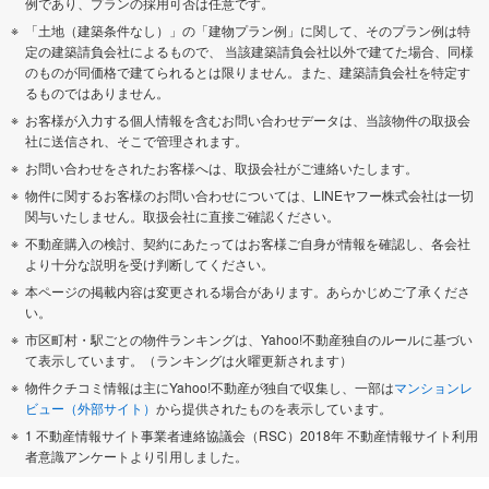
例であり、プランの採用可否は任意です。
「土地（建築条件なし）」の「建物プラン例」に関して、そのプラン例は特
定の建築請負会社によるもので、 当該建築請負会社以外で建てた場合、同様
のものが同価格で建てられるとは限りません。また、建築請負会社を特定す
るものではありません。
お客様が入力する個人情報を含むお問い合わせデータは、当該物件の取扱会
社に送信され、そこで管理されます。
お問い合わせをされたお客様へは、取扱会社がご連絡いたします。
物件に関するお客様のお問い合わせについては、LINEヤフー株式会社は一切
関与いたしません。取扱会社に直接ご確認ください。
不動産購入の検討、契約にあたってはお客様ご自身が情報を確認し、各会社
より十分な説明を受け判断してください。
本ページの掲載内容は変更される場合があります。あらかじめご了承くださ
い。
市区町村・駅ごとの物件ランキングは、Yahoo!不動産独自のルールに基づい
て表示しています。（ランキングは火曜更新されます）
物件クチコミ情報は主にYahoo!不動産が独自で収集し、一部は
マンションレ
ビュー（外部サイト）
から提供されたものを表示しています。
1 不動産情報サイト事業者連絡協議会（RSC）2018年 不動産情報サイト利用
者意識アンケートより引用しました。