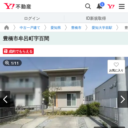
Yahoo!不動産
検索
通知
i
ログイン
ID新規取得
中古一戸建て
愛知県
豊橋市
愛知大学前駅
豊
豊橋市牟呂町字百間
成約でもらえる
1
/
11
お気に入り