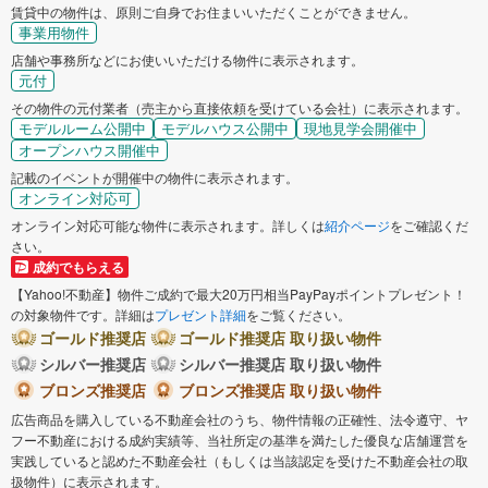
賃貸中の物件は、原則ご自身でお住まいいただくことができません。
事業用物件
店舗や事務所などにお使いいただける物件に表示されます。
元付
その物件の元付業者（売主から直接依頼を受けている会社）に表示されます。
モデルルーム公開中
モデルハウス公開中
現地見学会開催中
オープンハウス開催中
記載のイベントが開催中の物件に表示されます。
オンライン対応可
オンライン対応可能な物件に表示されます。詳しくは
紹介ページ
をご確認くだ
さい。
成約でもらえる
【Yahoo!不動産】物件ご成約で最大20万円相当PayPayポイントプレゼント！
の対象物件です。詳細は
プレゼント詳細
をご覧ください。
ゴールド推奨店
ゴールド推奨店 取り扱い物件
シルバー推奨店
シルバー推奨店 取り扱い物件
ブロンズ推奨店
ブロンズ推奨店 取り扱い物件
広告商品を購入している不動産会社のうち、物件情報の正確性、法令遵守、ヤ
フー不動産における成約実績等、当社所定の基準を満たした優良な店舗運営を
実践していると認めた不動産会社（もしくは当該認定を受けた不動産会社の取
扱物件）に表示されます。