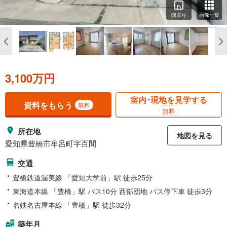
間取り
画像一覧
3,100万円
室内･現地を見学する
資料をもらう
無料
無料
所在地
地図を見る
愛知県豊橋市牟呂町字百間
交通
豊橋鉄道渥美線 「愛知大学前」駅 徒歩25分
東海道本線 「豊橋」駅 バス10分 西部団地 バス停下車 徒歩3分
名鉄名古屋本線 「豊橋」駅 徒歩32分
築年月