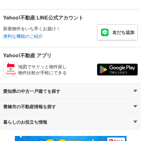
Yahoo!不動産 LINE公式アカウント
新着物件をいち早くお届け！
友だち追加
便利な機能のご紹介
Yahoo!不動産 アプリ
地図でサクッと物件探し
物件比較が手軽にできる
愛知県の中古一戸建てを探す
豊橋市の不動産情報を探す
路線・駅から探す
地域から探す
暮らしのお役立ち情報
不動産・住宅
賃貸住宅
通勤・通学時間から探す
地図から探す
マンションカタログ
教えて！住まいの先生
新築マンション
中古マンション