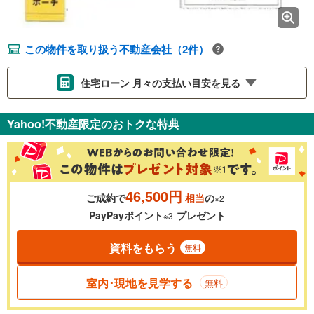
この物件を取り扱う不動産会社（2件）
住宅ローン 月々の支払い目安を見る
支払いの目安をシミュレーションすることができます。
Yahoo!不動産限定のおトクな特典
％
金利
46,500円
ご成約で
相当
の
※2
0.01%
14.99%
PayPayポイント
プレゼント
※3
資料をもらう
無料
返済期間
一般的には最長35年まで借り入れ可能です。多くの金融機関
室内･現地を見学する
無料
が完済時の年齢は80歳までを条件としています。
万円
頭金
閉じる