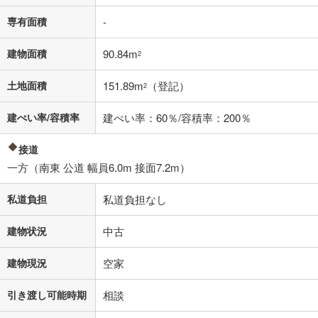
済方法「元利均等返済」にて算出しております。入力された金利を35年
適用した場合の計算結果を表示しています。
専有面積
-
その他月額費用や、初期費用がかかります。ご注意ください。実際にお
借り入れの際は各金融機関等に、必ずご自身でご確認をお願いいたしま
建物面積
90.84m
2
す。
条件によってお借り入れができないことがあります。
土地面積
151.89m
（登記）
2
不動産会社に購入相談をする
無料
建ぺい率/容積率
建ぺい率：60％/容積率：200％
閉じる
接道
一方（南東 公道 幅員6.0m 接面7.2m）
私道負担
私道負担なし
建物状況
中古
建物現況
空家
引き渡し可能時期
相談