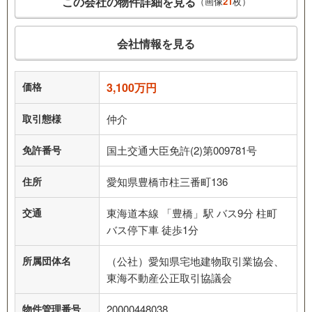
この会社の物件詳細を見る
（画像
21
枚）
会社情報を見る
価格
3,100万円
取引態様
仲介
免許番号
国土交通大臣免許(2)第009781号
住所
愛知県豊橋市柱三番町136
交通
東海道本線 「豊橋」駅 バス9分 柱町
バス停下車 徒歩1分
所属団体名
（公社）愛知県宅地建物取引業協会、
東海不動産公正取引協議会
物件管理番号
20000448038