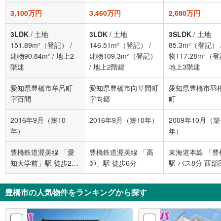
3,100万円
3,460万円
2,680万円
3LDK
/
土地
3LDK
/
土地
3SLDK
/
土地
151.89m²（登記）
/
146.51m²（登記）
/
85.3m²（登記）
建物90.84m²
/
地上2
建物109.3m²（登記）
物117.28m²（
階建
/
地上2階建
地上3階建
愛知県豊橋市牟呂町
愛知県豊橋市向草間町
愛知県豊橋市羽
字百間
字向郷
町
2016年9月（築10
2016年9月（築10年）
2009年10月（築
年）
年）
豊橋鉄道渥美線 「愛
豊橋鉄道渥美線 「高
東海道本線 「豊
知大学前」駅 徒歩25
師」駅 徒歩6分
駅 バス8分 西部
分
東 バス停下車 徒
分
豊橋市の人気物件をランキングから探す