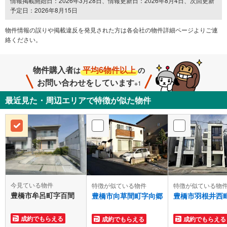
情報掲載開始日：2026年3月28日、情報更新日：2026年8月4日、次回更新
予定日：2026年8月15日
物件情報の誤りや掲載違反を発⾒された方は各会社の物件詳細ページよりご連
絡ください。
物件購入者
平均6物件以上
は
の
お問い合わせをしています
※1
最近見た・周辺エリアで特徴が似た物件
今見ている物件
特徴が似ている物件
特徴が似ている物
豊橋市牟呂町字百間
豊橋市向草間町字向郷
豊橋市羽根井西
成約でもらえる
成約でもらえる
成約でもらえる