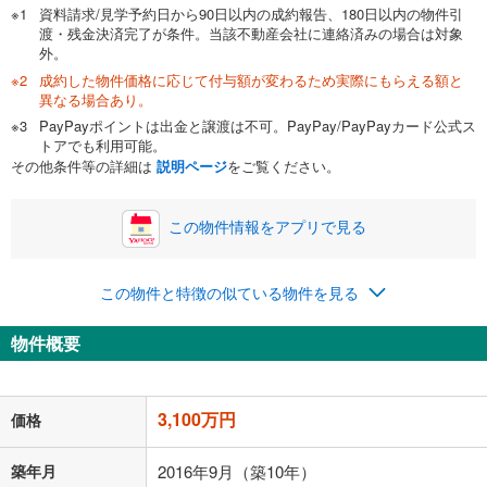
資料請求/見学予約日から90日以内の成約報告、180日以内の物件引
渡・残金決済完了が条件。当該不動産会社に連絡済みの場合は対象
外。
成約した物件価格に応じて付与額が変わるため実際にもらえる額と
0万円
3,100万円
異なる場合あり。
自己資金から住宅購入にかけられる金額を入力してくださ
PayPayポイントは出金と譲渡は不可。PayPay/PayPayカード公式ス
い。一般的には物件価格の2割までが目安です。
万円
トアでも利用可能。
ボーナス
閉じる
/回
その他条件等の詳細は
説明ページ
をご覧ください。
この物件情報をアプリで見る
0円
3,100万円
年2回払いを想定しています。毎月の返済額に加えて、ボー
この物件と特徴の似ている物件を見る
ナス時の増額分（1回分）を入力してください。
ボーナス払いの限度額は金融機関によって異なります。
物件概要
80,471
円
/月
月々の返済額
閉じる
「金利」については、ご利用を予定されている金融機関等にご確認の
3,100万円
価格
上、ご自身での入力をお願いいたします。初期設定で自動入力されてい
る値は、実際の金融機関等における貸出金利とは何ら関係がなく、実際
の金融機関等における貸出金利を何ら保証するものではありません。返
築年月
2016年9月（築10年）