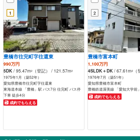
1
2
豊橋市往完町字往還東
豊橋市富本町
990万円
1,100万円
5DK
/ 95.47m
（登記） / 121.57m
4SLDK＋DK
/ 67.61m
（登
2
2
2
1975年1月（築52年）
1976年7月（築51年）
愛知県豊橋市往完町字往還東
愛知県豊橋市富本町
東海道本線 「豊橋」駅 バス7分 往完町 バス停
豊橋鉄道渥美線 「愛知大学前」
下車 徒歩4分
成約でもらえる
成約でもらえる