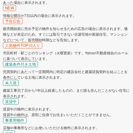
あった場合に表示されます。
NEW
情報公開日が7日以内の場合に表示されます。
予告広告
販売開始前に売出予定の物件を知らせるための広告の場合に表示されます。価
格などが未定のため、すぐには取引できない分譲宅地や新築住宅、マンション
などについて、販売開始時期などを告知します。
人気物件TOP10入り
市区町村・駅ごとのランキング（火曜更新）です。Yahoo!不動産独自のルール
に基づいて表示しています。
建築条件付き土地
売買契約にあたって一定期間内に特定の建設会社と建築請負契約を結ぶことを
条件にしている土地に表示されます。
未入居
建築工事完了日から1年以上経過したものの、まだ誰も住んだことがない住宅に
表示されます。
賃貸中
賃貸中の物件に表示されます。
賃貸中の物件は、原則ご自身でお住まいいただくことができません。
事業用物件
店舗や事務所などにお使いいただける物件に表示されます。