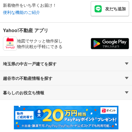
新着物件をいち早くお届け！
友だち追加
便利な機能のご紹介
Yahoo!不動産 アプリ
地図でサクッと物件探し
物件比較が手軽にできる
埼玉県の中古一戸建てを探す
越谷市の不動産情報を探す
路線・駅から探す
地域から探す
暮らしのお役立ち情報
不動産・住宅
賃貸住宅
通勤・通学時間から探す
地図から探す
マンションカタログ
教えて！住まいの先生
新築マンション
中古マンション
新築一戸建て
中古一戸建て