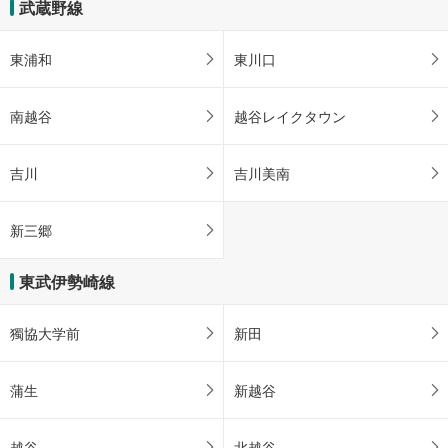
武蔵野線
東浦和
東川口
南越谷
越谷レイクタウン
吉川
吉川美南
新三郷
東武伊勢崎線
獨協大学前
新田
蒲生
新越谷
越谷
北越谷