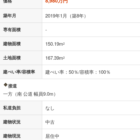
8,980万円
価格
「金利」については、ご利用を予定されている金融機関等にご確認の
築年月
2019年1月（築8年）
上、ご自身での入力をお願いいたします。初期設定で自動入力されてい
る値は、実際の金融機関等における貸出金利とは何ら関係がなく、実際
の金融機関等における貸出金利を何ら保証するものではありません。返
専有面積
-
済方法「元利均等返済」にて算出しております。入力された金利を35年
適用した場合の計算結果を表示しています。
建物面積
150.19m
2
その他月額費用や、初期費用がかかります。ご注意ください。実際にお
借り入れの際は各金融機関等に、必ずご自身でご確認をお願いいたしま
土地面積
167.39m
す。
2
条件によってお借り入れができないことがあります。
建ぺい率/容積率
建ぺい率：50％/容積率：100％
不動産会社に購入相談をする
無料
接道
一方（南 公道 幅員9.0m）
閉じる
私道負担
なし
建物状況
中古
建物現況
居住中