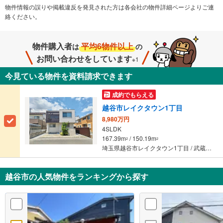
物件情報の誤りや掲載違反を発⾒された方は各会社の物件詳細ページよりご連
絡ください。
物件購入者
平均6物件以上
は
の
お問い合わせをしています
※1
今見ている物件を資料請求できます
成約でもらえる
越谷市レイクタウン1丁目
8,980万円
4SLDK
167.39m
/ 150.19m
2
2
埼玉県越谷市レイクタウン1丁目 / 武蔵野線 「越谷レイクタウン」駅 徒歩13分
越谷市の人気物件をランキングから探す