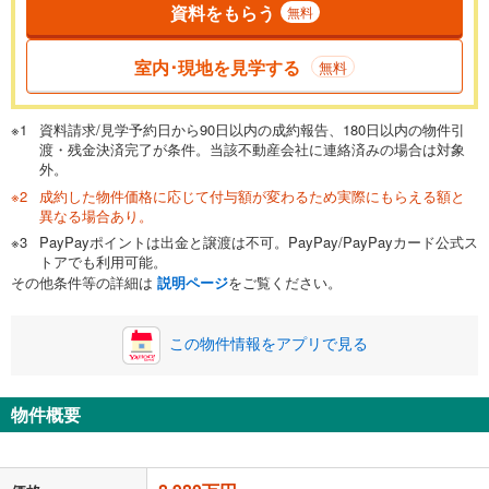
資料をもらう
無料
返済期間
一般的には最長35年まで借り入れ可能です。多くの金融機関
室内･現地を見学する
無料
が完済時の年齢は80歳までを条件としています。
万円
頭金
閉じる
資料請求/見学予約日から90日以内の成約報告、180日以内の物件引
渡・残金決済完了が条件。当該不動産会社に連絡済みの場合は対象
外。
成約した物件価格に応じて付与額が変わるため実際にもらえる額と
0万円
8,980万円
異なる場合あり。
自己資金から住宅購入にかけられる金額を入力してくださ
PayPayポイントは出金と譲渡は不可。PayPay/PayPayカード公式ス
い。一般的には物件価格の2割までが目安です。
万円
トアでも利用可能。
ボーナス
閉じる
/回
その他条件等の詳細は
説明ページ
をご覧ください。
この物件情報をアプリで見る
0円
8,980万円
年2回払いを想定しています。毎月の返済額に加えて、ボー
ナス時の増額分（1回分）を入力してください。
物件概要
ボーナス払いの限度額は金融機関によって異なります。
233,107
円
/月
月々の返済額
閉じる