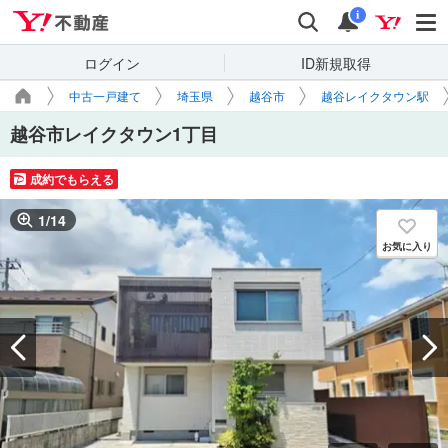
Yahoo!不動産
検索
通知
i
ログイン
ID新規取得
中古一戸建て
埼玉県
越谷市
越谷レイクタウン駅
越谷市レイクタウン1丁目
成約でもらえる
1
/
14
お気に入り