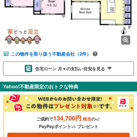
この物件を取り扱う不動産会社（2件）
住宅ローン 月々の支払い目安を見る
支払いの目安をシミュレーションすることができます。
Yahoo!不動産限定のおトクな特典
％
金利
134,700円
ご成約で
相当
の
※2
0.01%
14.99%
PayPayポイント
プレゼント
※3