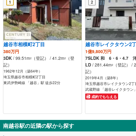
1
2
越谷市相模町2丁目
越谷市レイクタウン2
380万円
1億9,800万円
3DK
/ 99.51m
（登記） / 41.2m
（登
7SLDK 和 6・6・4.7 
2
2
記）
LD
/ 281.44m
（登記） / 2
2
1962年12月（築64年）
記）
埼玉県越谷市相模町2丁目
2019年4月（築8年）
東武伊勢崎線 「越谷」駅 徒歩22分
埼玉県越谷市レイクタウン2丁
武蔵野線 「越谷レイクタウン」
成約でもらえる
南越谷駅の近隣の駅から探す