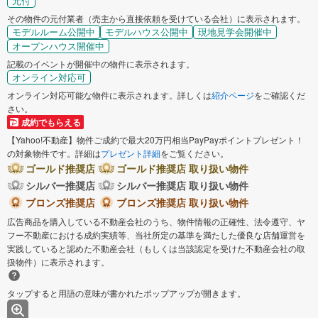
元付
その物件の元付業者（売主から直接依頼を受けている会社）に表示されます。
モデルルーム公開中
モデルハウス公開中
現地見学会開催中
オープンハウス開催中
記載のイベントが開催中の物件に表示されます。
オンライン対応可
オンライン対応可能な物件に表示されます。詳しくは
紹介ページ
をご確認くだ
さい。
成約でもらえる
【Yahoo!不動産】物件ご成約で最大20万円相当PayPayポイントプレゼント！
の対象物件です。詳細は
プレゼント詳細
をご覧ください。
ゴールド推奨店
ゴールド推奨店 取り扱い物件
シルバー推奨店
シルバー推奨店 取り扱い物件
ブロンズ推奨店
ブロンズ推奨店 取り扱い物件
広告商品を購入している不動産会社のうち、物件情報の正確性、法令遵守、ヤ
フー不動産における成約実績等、当社所定の基準を満たした優良な店舗運営を
実践していると認めた不動産会社（もしくは当該認定を受けた不動産会社の取
扱物件）に表示されます。
タップすると用語の意味が書かれたポップアップが開きます。