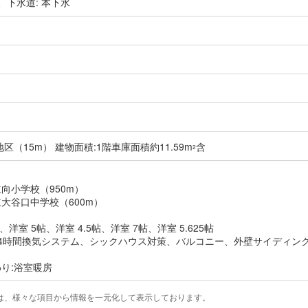
、下水道: 本下水
ス
区（15m） 建物面積:1階車庫面積約11.59m
含
2
向小学校（950m）
大谷口中学校（600m）
5帖、洋室 5帖、洋室 4.5帖、洋室 7帖、洋室 5.625帖
24時間換気システム、シックハウス対策、バルコニー、外壁サイディン
り:浴室暖房
は、様々な項目から情報を一元化して表示しております。