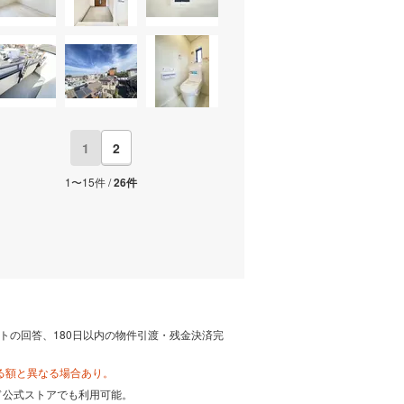
1
2
1〜15件 /
26件
トの回答、180日以内の物件引渡・残金決済完
る額と異なる場合あり。
カード公式ストアでも利用可能。