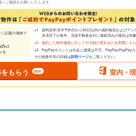
様へご確認をお願いいたします。
資料請求/見学予約日から90日以内の成約報告およびアン
ージ記載の価格で
決済完了が条件。当該不動産会社に連絡済みの場合は対
成約した物件価格に応じて付与額が変わるため実際にも
当
の
※2
PayPayポイントは出金と譲渡は不可。PayPay/PayP
ント
その他条件等の詳細は
説明ページ
をご覧ください。
料をもらう
室内・
無料