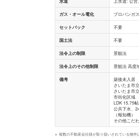
水道
上水道: 公営
ガス・オール電化
プロパンガ
セットバック
不要
国土法
不要
法令上の制限
景観法
法令上のその他制限
景観法 高度地
備考
築後未入居
さいたま市立
さいたま市立
市街化区域
LDK 15.7
公共下水、
（報知機）
その他こだわ
複数の不動産会社様が取り扱いされている物件