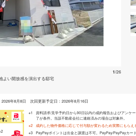
お気に入りに追加する
1
/26
地よい開放感を演出する邸宅
026年8月8日 次回更新予定日：2026年8月16日
資料請求/見学予約日から90日以内の成約報告およびアンケー
了が条件。当該不動産会社に連絡済みの場合は対象外。
成約した物件価格に応じて付与額が変わるため実際にもらえ
※2
PayPayポイントは出金と譲渡は不可。PayPay/PayPay