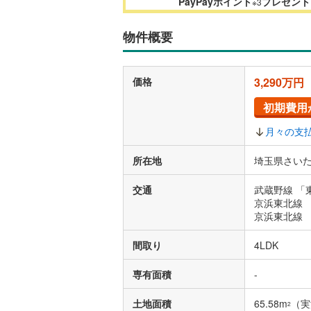
PayPayポイント
プレゼント
※3
物件概要
価格
3,290万円
初期費用
月々の支
所在地
埼玉県さいた
交通
武蔵野線 「
京浜東北線 
京浜東北線 
間取り
4LDK
専有面積
-
土地面積
65.58m
（実
2