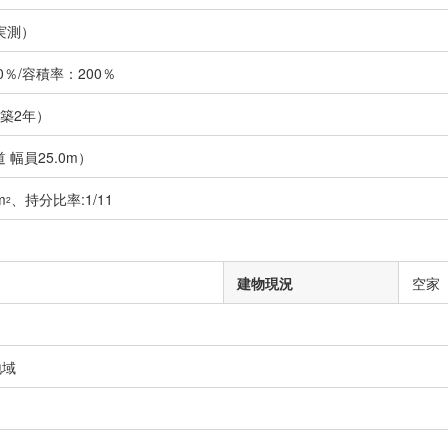
実測）
％/容積率：200％
（築2年）
 幅員25.0m）
m
、持分比率:1/11
2
建物現況
空家
地域