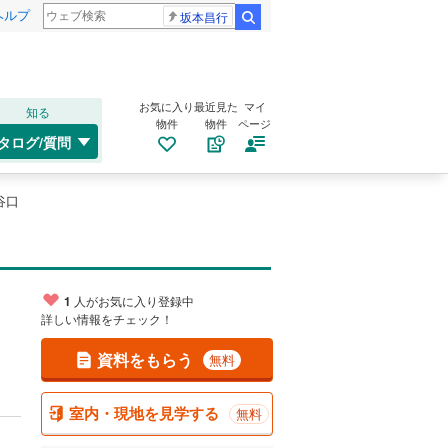
ヘルプ
坂本昌行
検索
お気に入り
最近見た
マイ
知る
物件
物件
ページ
タログ/質問
谷口
1
人がお気に入り登録中
詳しい情報をチェック！
資料をもらう
無料
室内・現地を見学する
無料