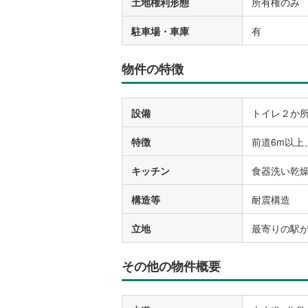
土地権利形態
所有権のみ
駐車場・車庫
有
物件の特徴
設備
トイレ２か
特徴
前道6m以上
キッチン
食器洗い乾
構造等
耐震構造
立地
最寄りの駅が
その他の物件概要