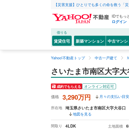
【災害支援】ひとりでも多くの命を救う「災
IDでもっ
ログイン
借りる
賃貸住宅
新築マンション
中古マンシ
Yahoo!不動産トップ
中古一戸建て
さいたま市南区大字大
オンライン対応可
成約でもらえる
3,290万円
価格
月々の支払い目
所在地
埼玉県さいたま市南区大字大谷口
地図を見る
間取り
4LDK
6
土地面積