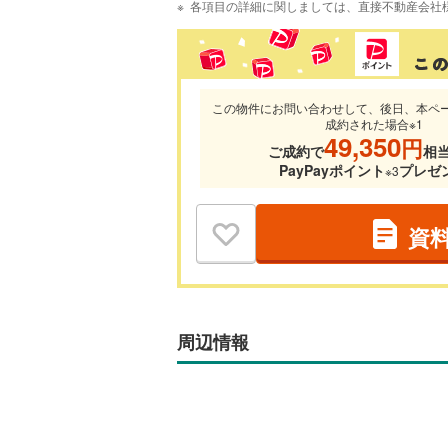
各項目の詳細に関しましては、直接不動産会社
この物件にお問い合わせして、後日、本ペ
成約された場合※1
49,350
円
ご成約で
相
PayPayポイント
プレゼ
※3
資
周辺情報