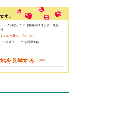
ケートの回答、180日以内の物件引渡・残金
象外。
らえる額と異なる場合あり。
ayカード公式ストアでも利用可能。
現地を見学する
無料