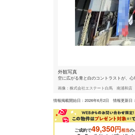
外観写真
空に広がる青と白のコントラストが、心
画像：株式会社エステート白馬 南浦和店
情報掲載開始日：2026年6月2日 情報更新日：2
49,350
円
ご成約で
相当
の