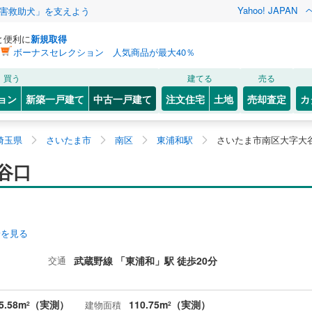
Yahoo! JAPAN
害救助犬」を支えよう
と便利に
新規取得
ボーナスセレクション 人気商品が最大40％
買う
建てる
売る
ョン
新築一戸建て
中古一戸建て
注文住宅
土地
売却査定
カ
埼玉県
さいたま市
南区
東浦和駅
さいたま市南区大字大
谷口
安を見る
交通
武蔵野線 「東浦和」駅 徒歩20分
5.58m
（実測）
110.75m
（実測）
建物面積
2
2