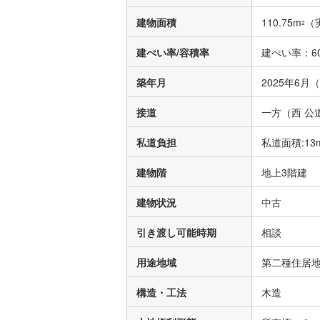
建物面積
110.75m
（
2
建ぺい率/容積率
建ぺい率：60
築年月
2025年6月
接道
一方（西 公道
私道負担
私道面積:13
建物階
地上3階建
建物状況
中古
引き渡し可能時期
相談
用途地域
第二種住居
構造・工法
木造