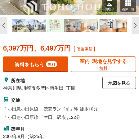
間取り
画像一覧
6,397万円、6,497万円
価格更新
室内･現地を見学する
資料をもらう
無料
無料
所在地
地図を見る
神奈川県川崎市多摩区南生田1丁目
交通
小田急小田原線 「読売ランド前」駅 徒歩10分
小田急小田原線 「生田」駅 徒歩22分
築年月
2002年8月（築25年）