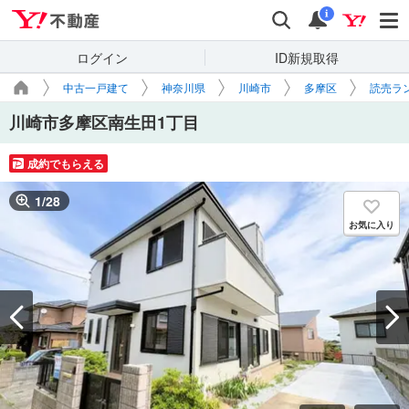
Yahoo!不動産
検索
通知
i
ログイン
ID新規取得
中古一戸建て
神奈川県
川崎市
多摩区
読売ラ
川崎市多摩区南生田1丁目
成約でもらえる
1
/
28
お気に入り