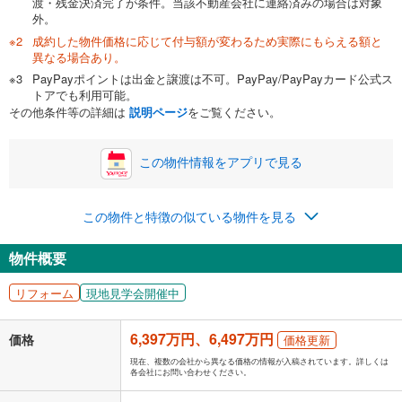
渡・残金決済完了が条件。当該不動産会社に連絡済みの場合は対象
外。
成約した物件価格に応じて付与額が変わるため実際にもらえる額と
0万円
6,497万円
異なる場合あり。
自己資金から住宅購入にかけられる金額を入力してくださ
PayPayポイントは出金と譲渡は不可。PayPay/PayPayカード公式ス
い。一般的には物件価格の2割までが目安です。
万円
トアでも利用可能。
ボーナス
閉じる
/回
その他条件等の詳細は
説明ページ
をご覧ください。
この物件情報をアプリで見る
0円
6,497万円
年2回払いを想定しています。毎月の返済額に加えて、ボー
この物件と特徴の似ている物件を見る
ナス時の増額分（1回分）を入力してください。
ボーナス払いの限度額は金融機関によって異なります。
物件概要
168,652
円
/月
月々の返済額
閉じる
リフォーム
現地見学会開催中
「金利」については、ご利用を予定されている金融機関等にご確認の
上、ご自身での入力をお願いいたします。初期設定で自動入力されてい
6,397万円、6,497万円
価格
価格更新
る値は、実際の金融機関等における貸出金利とは何ら関係がなく、実際
の金融機関等における貸出金利を何ら保証するものではありません。返
現在、複数の会社から異なる価格の情報が入稿されています。詳しくは
各会社にお問い合わせください。
済方法「元利均等返済」にて算出しております。入力された金利を35年
適用した場合の計算結果を表示しています。