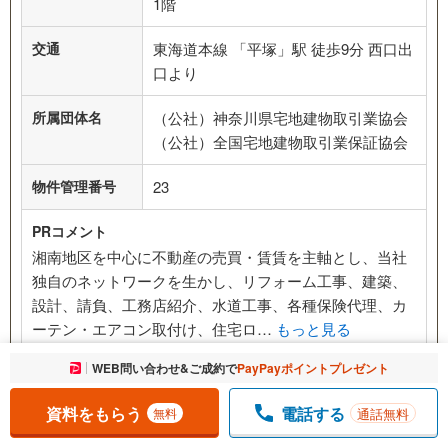
1階
交通
東海道本線 「平塚」駅 徒歩9分 西口出
口より
所属団体名
（公社）神奈川県宅地建物取引業協会
（公社）全国宅地建物取引業保証協会
物件管理番号
23
PRコメント
湘南地区を中心に不動産の売買・賃賃を主軸とし、当社
独自のネットワークを生かし、リフォーム工事、建築、
設計、請負、工務店紹介、水道工事、各種保険代理、カ
ーテン・エアコン取付け、住宅ロ…
もっと見る
お気に入りに追加しました。
WEB問い合わせ&ご成約で
PayPayポイントプレゼント
一覧を開く
資料をもらう
無料
資料をもらう
電話する
通話無料
無料
室内･現地を見学する
無料