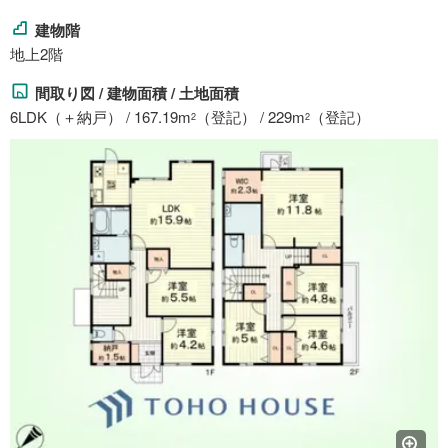
建物階
地上2階
間取り図 / 建物面積 / 土地面積
6LDK（＋納戸） / 167.19m
（登記） / 229m
（登記）
2
2