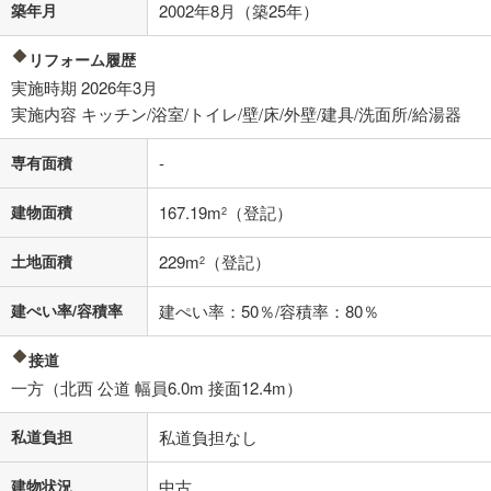
築年月
2002年8月（築25年）
その他月額費用や、初期費用がかかります。ご注意ください。実際にお
借り入れの際は各金融機関等に、必ずご自身でご確認をお願いいたしま
す。
リフォーム履歴
条件によってお借り入れができないことがあります。
実施時期 2026年3月
実施内容 キッチン/浴室/トイレ/壁/床/外壁/建具/洗面所/給湯器
不動産会社に購入相談をする
無料
専有面積
-
閉じる
建物面積
167.19m
（登記）
2
土地面積
229m
（登記）
2
建ぺい率/容積率
建ぺい率：50％/容積率：80％
接道
一方（北西 公道 幅員6.0m 接面12.4m）
私道負担
私道負担なし
建物状況
中古