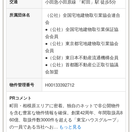
交通
小田急小田原線 「町田」駅 徒歩5分
所属団体名
（公社）全国宅地建物取引業協会連合
会
●（公社）全国宅地建物取引業保証協
会会員
●（公社）東京都宅地建物取引業協会
会員
●（公財）東日本不動産流通機構会員
●（公社）首都圏不動産公正取引協議
会加盟
物件管理番号
H00133392712
PRコメント
町田・相模原エリアに密着。独自のネットで非公開物件
を含む豊富な物件情報を確保。創業42周年、年間取扱高8
60億、取扱件数3000件を超える「東宝ハウスグループ」
の一員である当社へお…
もっと見る