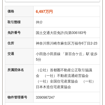
価格
6,497万円
取引態様
仲介
免許番号
国土交通大臣免許(5)第006183号
住所
神奈川県川崎市麻生区万福寺6丁目2-23
交通
小田急小田原線 「新百合ケ丘」駅 徒歩
5分
所属団体名
（公社）首都圏不動産公正取引協議
会 （一社）不動産流通経営協会
（一社）全国住宅産業協会 （一社）
日本木造住宅産業協会
物件管理番号
3390987247