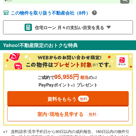
この物件を取り扱う不動産会社（8件）
住宅ローン 月々の支払い目安を見る
支払いの目安をシミュレーションすることができます。
Yahoo!不動産限定のおトクな特典
％
金利
95,955円
ご成約で
相当
の
※2
0.01%
14.99%
PayPayポイント
プレゼント
※3
資料をもらう
無料
返済期間
一般的には最長35年まで借り入れ可能です。多くの金融機関
室内･現地を見学する
無料
が完済時の年齢は80歳までを条件としています。
万円
頭金
閉じる
資料請求/見学予約日から90日以内の成約報告、180日以内の物件引