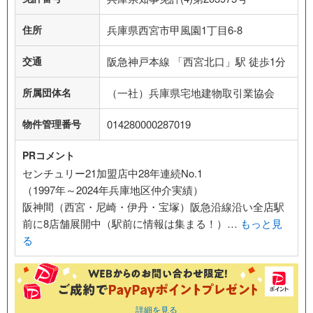
住所
兵庫県西宮市甲風園1丁目6-8
交通
阪急神戸本線 「西宮北口」駅 徒歩1分
所属団体名
（一社）兵庫県宅地建物取引業協会
物件管理番号
014280000287019
PRコメント
センチュリー21加盟店中28年連続No.1
（1997年～2024年兵庫地区仲介実績）
阪神間（西宮・尼崎・伊丹・宝塚）阪急沿線沿い全店駅
前に8店舗展開中（駅前に情報は集まる！）…
もっと見
る
詳細を見る