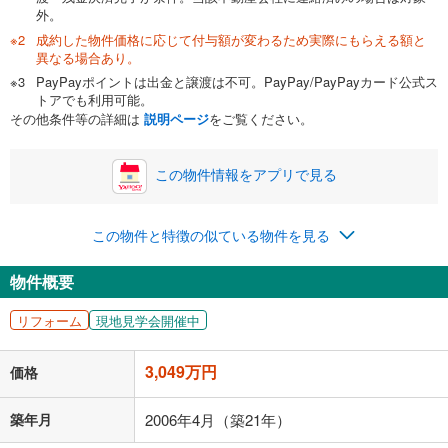
外。
成約した物件価格に応じて付与額が変わるため実際にもらえる額と
0万円
3,049万円
異なる場合あり。
自己資金から住宅購入にかけられる金額を入力してくださ
PayPayポイントは出金と譲渡は不可。PayPay/PayPayカード公式ス
い。一般的には物件価格の2割までが目安です。
万円
トアでも利用可能。
ボーナス
閉じる
/回
その他条件等の詳細は
説明ページ
をご覧ください。
この物件情報をアプリで見る
0円
3,049万円
年2回払いを想定しています。毎月の返済額に加えて、ボー
この物件と特徴の似ている物件を見る
ナス時の増額分（1回分）を入力してください。
ボーナス払いの限度額は金融機関によって異なります。
物件概要
79,147
円
/月
月々の返済額
閉じる
リフォーム
現地見学会開催中
「金利」については、ご利用を予定されている金融機関等にご確認の
上、ご自身での入力をお願いいたします。初期設定で自動入力されてい
3,049万円
価格
る値は、実際の金融機関等における貸出金利とは何ら関係がなく、実際
の金融機関等における貸出金利を何ら保証するものではありません。返
済方法「元利均等返済」にて算出しております。入力された金利を35年
築年月
2006年4月（築21年）
適用した場合の計算結果を表示しています。