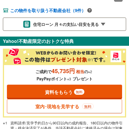
この物件を取り扱う不動産会社（9件）
住宅ローン 月々の支払い目安を見る
支払いの目安をシミュレーションすることができます。
Yahoo!不動産限定のおトクな特典
％
金利
45,735円
ご成約で
相当
の
※2
0.01%
14.99%
PayPayポイント
プレゼント
※3
資料をもらう
無料
返済期間
一般的には最長35年まで借り入れ可能です。多くの金融機関
室内･現地を見学する
無料
が完済時の年齢は80歳までを条件としています。
万円
頭金
閉じる
資料請求/見学予約日から90日以内の成約報告、180日以内の物件引
渡・残金決済完了が条件。当該不動産会社に連絡済みの場合は対象