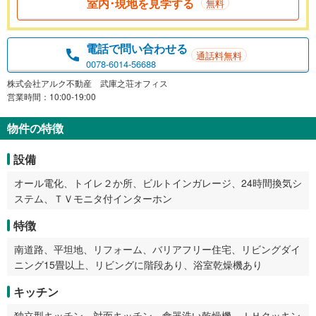
室内･現地を見学する
無料
電話で問い合わせる
通話料無料
0078-6014-56688
株式会社アルク不動産 武庫之荘オフィス
営業時間：10:00-19:00
物件の特徴
設備
オール電化、トイレ２か所、ビルトインガレージ、24時間換気シ
ステム、ＴＶモニタ付インターホン
特徴
南道路、平坦地、リフォーム、バリアフリー住宅、リビングダイ
ニング15畳以上、リビングに階段あり、浴室乾燥機あり
キッチン
独立型キッチン、対面キッチン、食器洗い乾燥機、ＩＨクッキン