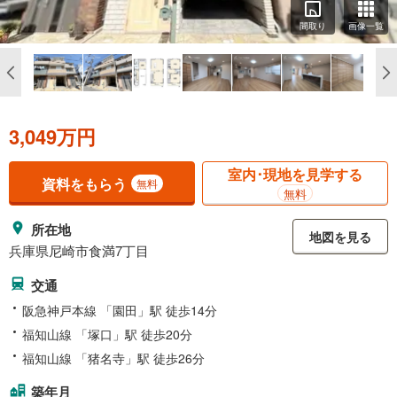
間取り
画像一覧
3,049万円
室内･現地を見学する
資料をもらう
無料
無料
所在地
地図を見る
兵庫県尼崎市食満7丁目
交通
阪急神戸本線 「園田」駅 徒歩14分
福知山線 「塚口」駅 徒歩20分
福知山線 「猪名寺」駅 徒歩26分
築年月