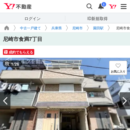
Yahoo!不動産
検索
通知
i
ログイン
ID新規取得
中古一戸建て
兵庫県
尼崎市
園田駅
尼崎市食
尼崎市食満7丁目
成約でもらえる
1
/
26
お気に入り