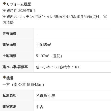
その他月額費用や、初期費用がかかります。ご注意ください。実際にお
リフォーム履歴
借り入れの際は各金融機関等に、必ずご自身でご確認をお願いいたしま
実施時期 2026年5月
す。
条件によってお借り入れができないことがあります。
実施内容 キッチン/浴室/トイレ/洗面所/床/壁/建具/白蟻点検、室
内清掃
不動産会社に購入相談をする
無料
専有面積
-
閉じる
建物面積
119.65m
2
土地面積
51.37m
（登記）
2
建ぺい率/容積率
建ぺい率：60/容積率：180
接道
一方（南 公道 幅員4.5m）
私道負担
私道負担:無
建物状況
中古